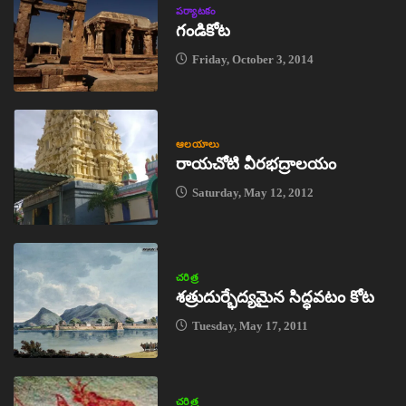
పర్యాటకం
గండికోట
Friday, October 3, 2014
ఆలయాలు
రాయచోటి వీరభద్రాలయం
Saturday, May 12, 2012
చరిత్ర
శత్రుదుర్భేద్యమైన సిద్ధవటం కోట
Tuesday, May 17, 2011
చరిత్ర