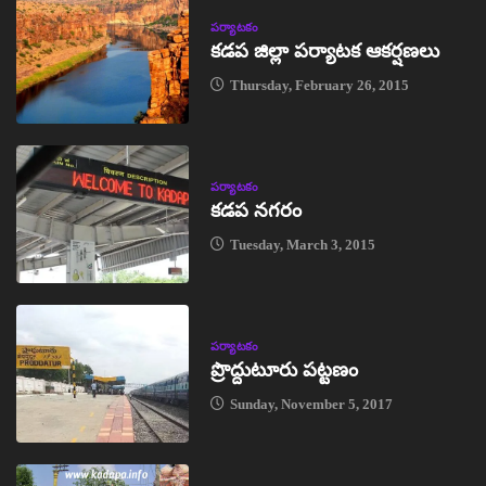
పర్యాటకం
కడప జిల్లా పర్యాటక ఆకర్షణలు
Thursday, February 26, 2015
పర్యాటకం
కడప నగరం
Tuesday, March 3, 2015
పర్యాటకం
ప్రొద్దుటూరు పట్టణం
Sunday, November 5, 2017