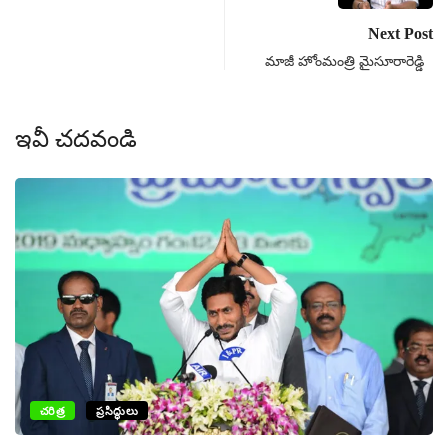
Next Post
మాజీ హోంమంత్రి మైసూరారెడ్డి
ఇవీ చదవండి
ప
చరిత్ర
ప్రసిద్ధులు