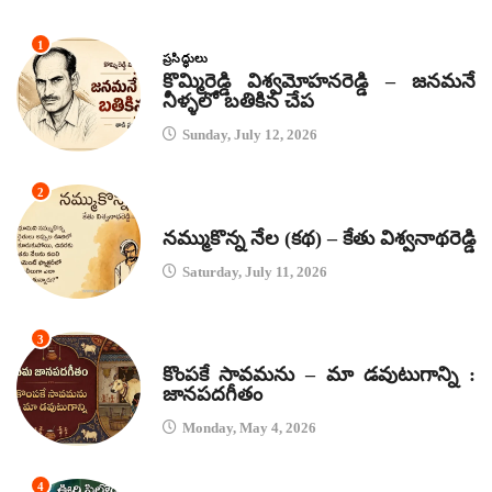
1
ప్రసిద్ధులు
కొమ్మిరెడ్డి విశ్వమోహనరెడ్డి – జనమనే
నీళ్ళలో బతికిన చేప
Sunday, July 12, 2026
2
కథలు
నమ్ముకొన్న నేల (కథ) – కేతు విశ్వనాథరెడ్డి
Saturday, July 11, 2026
3
జానపద గీతాలు
కొంపకే సావమను – మా డవుటుగాన్ని :
జానపదగీతం
Monday, May 4, 2026
4