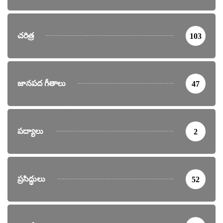
చరిత్ర
103
జానపద గీతాలు
47
పద్యాలు
2
ప్రసిద్ధులు
52