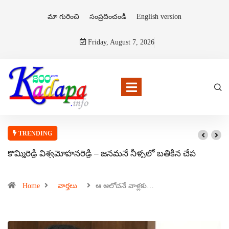
మా గురించి
సంప్రదించండి
English version
Friday, August 7, 2026
TRENDING
కొమ్మిరెడ్డి విశ్వమోహనరెడ్డి – జనమనే నీళ్ళలో బతికిన చేప
Home
వార్తలు
ఆ ఆలోచనే వాళ్లకు…