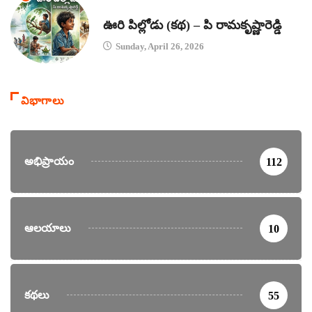
కథలు
ఊరి పిల్లోడు (కథ) – పి రామకృష్ణారెడ్డి
Sunday, April 26, 2026
విభాగాలు
అభిప్రాయం
112
ఆలయాలు
10
కథలు
55