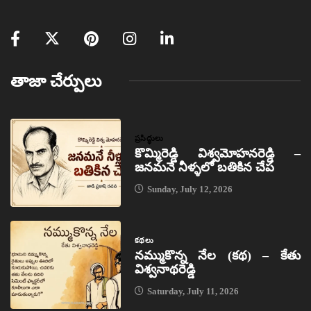
తాజా చేర్పులు
ప్రసిద్ధులు
కొమ్మిరెడ్డి విశ్వమోహనరెడ్డి –
జనమనే నీళ్ళలో బతికిన చేప
Sunday, July 12, 2026
కథలు
నమ్ముకొన్న నేల (కథ) – కేతు
విశ్వనాథరెడ్డి
Saturday, July 11, 2026