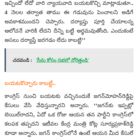
ఇచ్చిందో లేదో వారి న్యాయవాది బయటకొచ్చి మాట్లాడుతూ..
4 నెలల తర్వాత తాము ఈ గడువును పెంచాలని అడిగే
అవకాశముందని చెప్పారు. దర్యాప్తు పూర్తి చేయాలన్న
ఆలోచనే వారికి లేదని దీన్ని బట్టి అర్థమవుతోంది. ఎందుకంటే
అసలు దర్యాప్తే జరగడం లేదు కాబట్టి’’
చదవండి :
'సీమ కోసం సభలో నోరెత్తండి'
బయటకొచ్చారు కాబట్టే..
కాంగ్రెస్ నుంచి బయటకు వచ్చినందుకే జగన్‌మోహన్‌రెడ్డిపై
కేసులు వేసి వేధిస్తున్నారని అన్నారు. ‘‘జగన్‌కు ఇప్పట్లో
బెయిల్‌రాదని, ఏదో ఒక రోజు ఆయన తన పార్టీని కాంగ్రెస్‌లో
కలపక తప్పదని ఇటీవల కేంద్ర మంత్రి కోట్ల సూర్యప్రకాశ్‌రెడ్డి
కూడా అన్నారు. జగన్ కాంగ్రెస్‌లోనే ఉంటే ఆయన మీద కేసులే