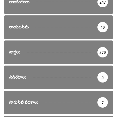
రాజకీయాలు
247
రాయలసీమ
40
వార్తలు
370
వీడియోలు
5
సాగునీటి పథకాలు
7