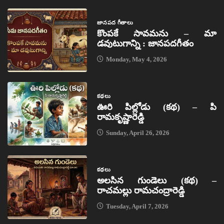
జానపద గీతాలు
కొంపకే సావమను – మా
డవుటుగాన్ని : జానపదగీతం
Monday, May 4, 2026
కథలు
ఊరి పిల్లోడు (కథ) – పి
రామకృష్ణారెడ్డి
Sunday, April 26, 2026
కథలు
అలసిన గుండెలు (కథ) –
రాచమల్లు రామచంద్రారెడ్డి
Tuesday, April 7, 2026