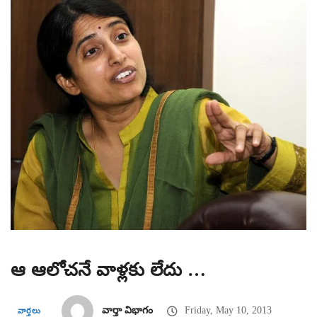
ఆ ఆలోచనే వాళ్లకు లేదు …
వార్తా విభాగం
Friday, May 10, 2013
వార్తలు