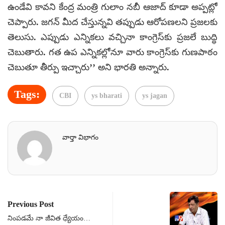
ఉండేవి కావని కేంద్ర మంత్రి గులాం నబీ ఆజాద్ కూడా అప్పట్లో
చెప్పారు. జగన్ మీద చేస్తున్నవి తప్పుడు ఆరోపణలని ప్రజలకు
తెలుసు. ఎప్పుడు ఎన్నికలు వచ్చినా కాంగ్రెస్‌కు ప్రజలే బుద్ధి
చెబుతారు. గత ఉప ఎన్నికల్లోనూ వారు కాంగ్రెస్‌కు గుణపాఠం
చెబుతూ తీర్పు ఇచ్చారు’’ అని భారతి అన్నారు.
Tags:
CBI
ys bharati
ys jagan
వార్తా విభాగం
Previous Post
నింపడమే నా జీవిత ధ్యేయం…