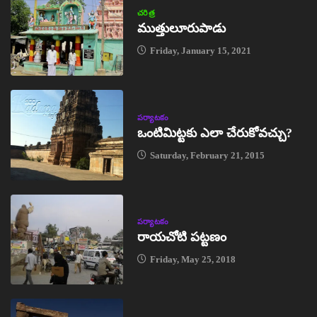
చరిత్ర
ముత్తులూరుపాడు
Friday, January 15, 2021
పర్యాటకం
ఒంటిమిట్టకు ఎలా చేరుకోవచ్చు?
Saturday, February 21, 2015
పర్యాటకం
రాయచోటి పట్టణం
Friday, May 25, 2018