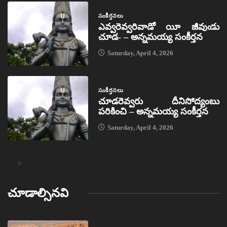
సంకీర్తనలు
ఎవ్వరెవ్వరివాడో యీ జీవుఁడు
చూడ- – అన్నమయ్య సంకీర్తన
Saturday, April 4, 2026
సంకీర్తనలు
చూడరెవ్వరు దీనిసోద్యంబు
పరికించి – అన్నమయ్య సంకీర్తన
Saturday, April 4, 2026
చూడాల్సినవి