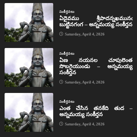
సంకీర్తనలు
ఏదైవము శ్రీపాదన్నఖమునఁ
బుట్టినగంగ – అన్నమయ్య సంకీర్తన
Saturday, April 4, 2026
సంకీర్తనలు
ఏణ నయనల చూపులెంత
సొబగైయుండు – అన్నమయ్య
సంకీర్తన
Saturday, April 4, 2026
సంకీర్తనలు
ఎంత చేసిన తనకేది తుద –
అన్నమయ్య సంకీర్తన
Saturday, April 4, 2026