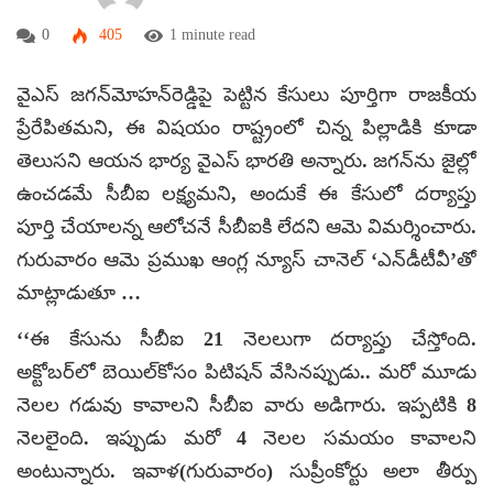
0
405
1 minute read
వైఎస్ జగన్‌మోహన్‌రెడ్డిపై పెట్టిన కేసులు పూర్తిగా రాజకీయ
ప్రేరేపితమని, ఈ విషయం రాష్ట్రంలో చిన్న పిల్లాడికి కూడా
తెలుసని ఆయన భార్య వైఎస్ భారతి అన్నారు. జగన్‌ను జైల్లో
ఉంచడమే సీబీఐ లక్ష్యమని, అందుకే ఈ కేసులో దర్యాప్తు
పూర్తి చేయాలన్న ఆలోచనే సీబీఐకి లేదని ఆమె విమర్శించారు.
గురువారం ఆమె ప్రముఖ ఆంగ్ల న్యూస్ చానెల్ ‘ఎన్‌డీటీవీ’తో
మాట్లాడుతూ …
‘‘ఈ కేసును సీబీఐ 21 నెలలుగా దర్యాప్తు చేస్తోంది.
అక్టోబర్‌లో బెయిల్‌కోసం పిటిషన్ వేసినప్పుడు.. మరో మూడు
నెలల గడువు కావాలని సీబీఐ వారు అడిగారు. ఇప్పటికి 8
నెలలైంది. ఇప్పుడు మరో 4 నెలల సమయం కావాలని
అంటున్నారు. ఇవాళ(గురువారం) సుప్రీంకోర్టు అలా తీర్పు