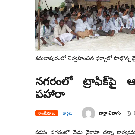
కమలాపురంలో నిర్వహించిన ధర్నాలో పాల్గొన్న వై
నగరంలో ట్రాఫిక్‌పై
పహారా
వార్తా విభాగం
F
రాజకీయాలు
వార్తలు
కడప: నగరంలో నేడు వైకాపా ధర్నా కార్యక్రమా