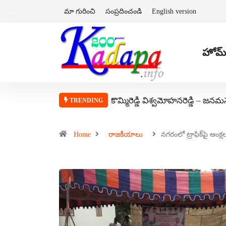
మా గురించి
సంప్రదించండి
English version
హోమ్
కొమ్మిరెడ్డి విశ్వమోహనరెడ్డి – జనమ
TRENDING
Home
రాజకీయాలు
నగరంలో ట్రాఫిక్‌పై ఆం