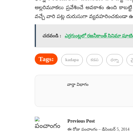
అల్లరిమూకలు ప్రవేశించే అవకాశం ఉంది కాబట్టి
వచ్చే వారి పట్ల దురుసుగా వ్యవహరించకుండా ఉ
చదవండి :
ఎర్రగుంట్లలో రజనీకాంత్ సినిమా షూటి
Tags:
kadapa
కడప
ధర్నా
వ
వార్తా విభాగం
Previous Post
ఈ రోజు పంచాంగం – డిసెంబర్ 5, 2014