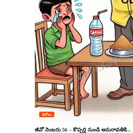
జీవోలు
జీవో నెంబరు 56 – కొప్పర్తి నుండి అమరావతికి...