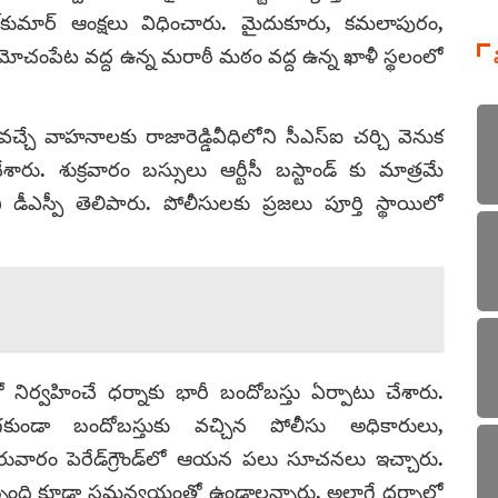
కుమార్‌ ఆంక్షలు విధించారు. మైదుకూరు, కమలాపురం,
 మోచంపేట వద్ద ఉన్న మరాఠీ మఠం వద్ద ఉన్న ఖాళీ స్థలంలో
్చే వాహనాలకు రాజారెడ్డివీధిలోని సీఎస్‌ఐ చర్చి వెనుక
చేశారు. శుక్రవారం బస్సులు ఆర్టీసీ బస్టాండ్‌ కు మాత్రమే
డీఎస్పీ తెలిపారు. పోలీసులకు ప్రజలు పూర్తి స్థాయిలో
లో నిర్వహించే ధర్నాకు భారీ బందోబస్తు ఏర్పాటు చేశారు.
ా బందోబస్తుకు వచ్చిన పోలీసు అధికారులు,
ీ గురువారం పెరేడ్‌గ్రౌండ్‌లో ఆయన పలు సూచనలు ఇచ్చారు.
ిబ్బంది కూడా సమన్వయంతో ఉండాలన్నారు. అలాగే ధర్నాలో