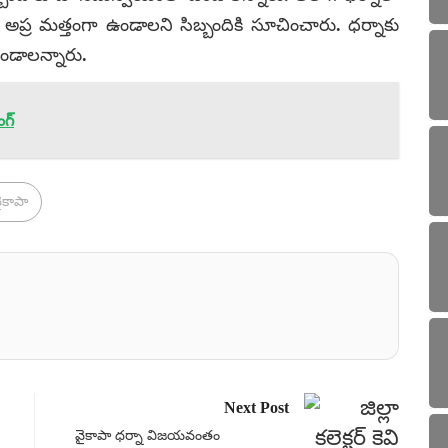
 అప్ర మత్తంగా ఉండాలని సిబ్బందికి సూచించారు. ధర్నాకు
ండాలన్నారు.
ంగ్
ైకాపా
Next Post
వైకాపా ధర్నా విజయవంతం