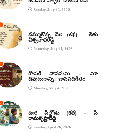
జనమనే నీళ్ళలో బతికిన చేప
Sunday, July 12, 2026
2
కథలు
నమ్ముకొన్న నేల (కథ) – కేతు
విశ్వనాథరెడ్డి
Saturday, July 11, 2026
3
జానపద గీతాలు
కొంపకే సావమను – మా
డవుటుగాన్ని : జానపదగీతం
Monday, May 4, 2026
4
కథలు
ఊరి పిల్లోడు (కథ) – పి
రామకృష్ణారెడ్డి
Sunday, April 26, 2026