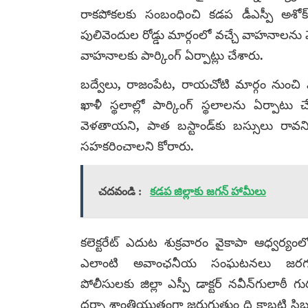
రాకపోకలకు సంబంధించి కడప డీఎస్పీ అశోక్‌
పులివెందుల రోడ్డు మార్గంలో వచ్చే వాహనాలను
వాహనాలకు పార్కింగ్‌ ఏర్పాట్లు చేశారు.
బద్వేలు, రాజంపేట, రాయచోటి మార్గం నుంచి వచ
ఖాళీ స్థలాల్లో పార్కింగ్‌ స్థలాలను ఏర్పాటు 
వెళతాయని, పాత బస్టాండ్‌కు బస్సులు రావని 
సహకరించాలని కోరారు.
చదవండి :
కడప జిల్లాకు జగన్ హామీలు
కలెక్టరేట్‌ ఎదుట శుక్రవారం వైకాపా ఆధ్వర్యం
ఎలాంటి అవాంఛనీయ సంఘటనలు జరగకుండ
పోలీసులకు జిల్లా ఎస్పీ డాక్టర్‌ నవీన్‌గులాఠ
ధర్నా శాంతియుతంగా జరుగుతుం ది కాబట్టి స