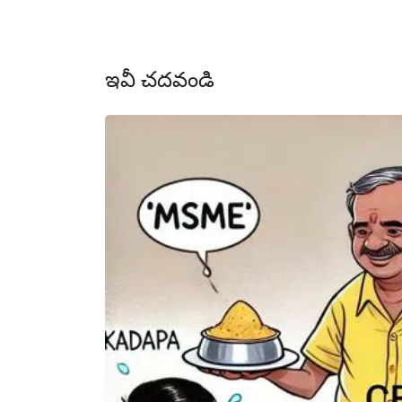
ఇవీ చదవండి