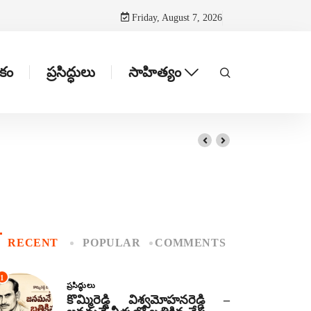
Friday, August 7, 2026
టకం
ప్రసిద్ధులు
సాహిత్యం
RECENT
POPULAR
COMMENTS
1
ప్రసిద్ధులు
కొమ్మిరెడ్డి విశ్వమోహనరెడ్డి –