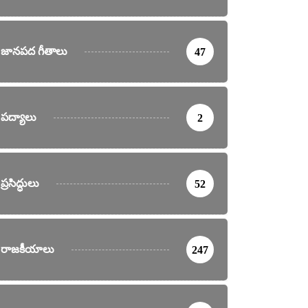
జానపద గీతాలు
47
పద్యాలు
2
ప్రసిద్ధులు
52
రాజకీయాలు
247