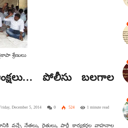
కాపా శ్రేణులు
 ఆంక్షలు… పోలీసు బలగాల
riday, December 5, 2014
0
524
1 minute read
నికి వచ్చే నేతలు, రైతులు, పార్టీ కార్యకర్తల వాహనాల