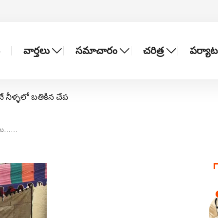
వార్తలు
సమాచారం
చరిత్ర
పర్యా
నే నీళ్ళలో బతికిన చేప
క్షలు……