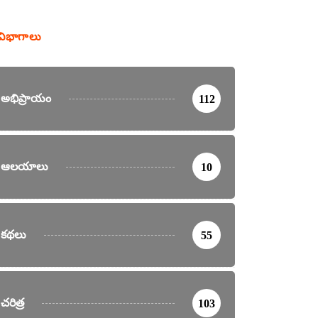
విభాగాలు
అభిప్రాయం
112
ఆలయాలు
10
కథలు
55
చరిత్ర
103