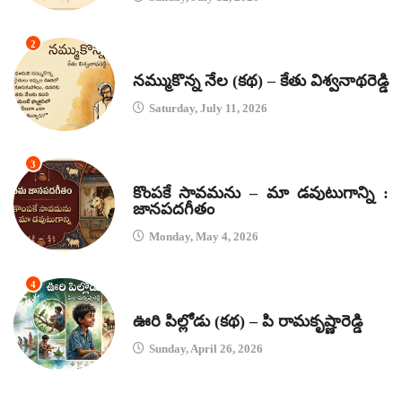
2
కథలు
నమ్ముకొన్న నేల (కథ) – కేతు విశ్వనాథరెడ్డి
Saturday, July 11, 2026
3
జానపద గీతాలు
కొంపకే సావమను – మా డవుటుగాన్ని :
జానపదగీతం
Monday, May 4, 2026
4
కథలు
ఊరి పిల్లోడు (కథ) – పి రామకృష్ణారెడ్డి
Sunday, April 26, 2026