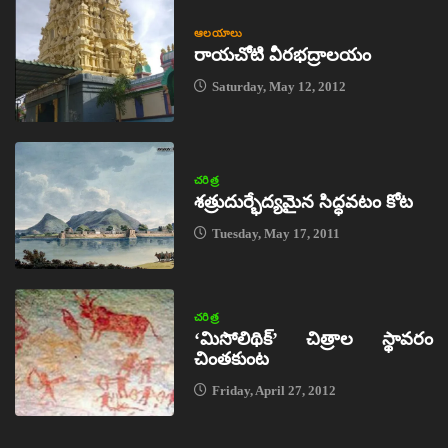
ఆలయాలు
రాయచోటి వీరభద్రాలయం
Saturday, May 12, 2012
చరిత్ర
శత్రుదుర్భేద్యమైన సిద్ధవటం కోట
Tuesday, May 17, 2011
చరిత్ర
‘మిసోలిథిక్‌’ చిత్రాల స్థావరం
చింతకుంట
Friday, April 27, 2012