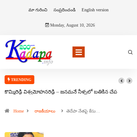
మా గురించి
సంప్రదించండి
English version
Monday, August 10, 2026
TRENDING
కొమ్మిరెడ్డి విశ్వమోహనరెడ్డి – జనమనే నీళ్ళలో బతికిన చేప
Home
రాజకీయాలు
తెదేపా నేతపై కేసు…