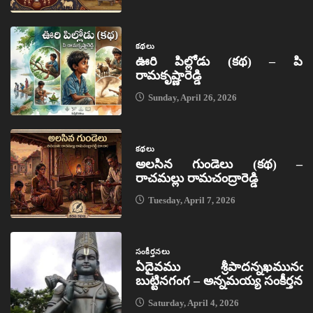
కథలు
ఊరి పిల్లోడు (కథ) – పి
రామకృష్ణారెడ్డి
Sunday, April 26, 2026
కథలు
అలసిన గుండెలు (కథ) –
రాచమల్లు రామచంద్రారెడ్డి
Tuesday, April 7, 2026
సంకీర్తనలు
ఏదైవము శ్రీపాదన్నఖమునఁ
బుట్టినగంగ – అన్నమయ్య సంకీర్తన
Saturday, April 4, 2026