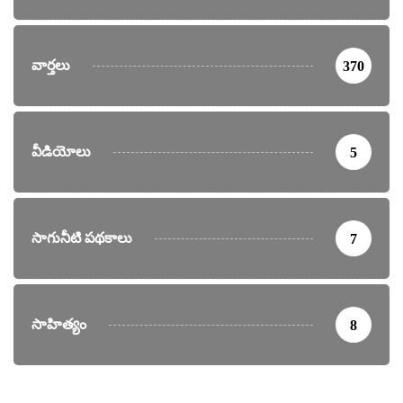
వార్తలు
370
వీడియోలు
5
సాగునీటి పథకాలు
7
సాహిత్యం
8