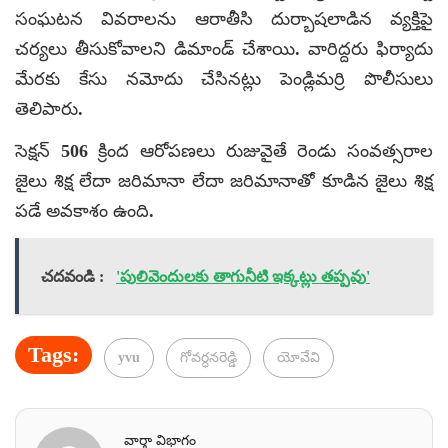
సంఘటన వివరాలను ఆరాతీసి దుర్బాషలాడిన వ్యక్తిపై
చర్యలు తీసుకోవాలని డిమాండ్ చేశాయి. వారిద్దరు ఫిర్యాదు
మేరకు కేసు నమోదు చేసినట్లు పెండ్లిమర్రి పొలీసులు
తెలిపారు.
సెక్షన్ 506 క్రింద ఆరోపణలు రుజువైతే రెండు సంవత్సరాల
జైలు శిక్ష లేదా జరిమానా లేదా జరిమానాతో కూడిన జైలు శిక్ష
పడే అవకాశం ఉంది.
చదవండి :
'పులివెందులకు తాగునీటి ఇక్కట్లు తప్పవు'
Tags:
yvu
గోవర్ధనరెడ్డి
యోవేవి
వార్తా విభాగం