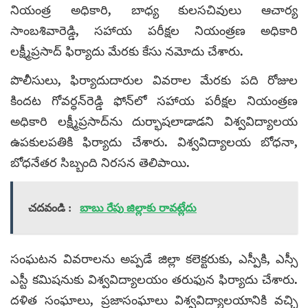
నియంత్ర అధికారి, బాధ్య కులసచివులు ఆచార్య
సాంబశివారెడ్డి, సహాయ పరీక్షల నియంత్రణ అధికారి
లక్ష్మీప్రసాద్ ఫిర్యాదు మేరకు కేసు నమోదు చేశారు.
పొలీసులు, ఫిర్యాదుదారుల వివరాల మేరకు పది రోజుల
కిందట గోవర్ధన్‌రెడ్డి ఫోన్‌లో సహాయ పరీక్షల నియంత్రణ
అధికారి లక్ష్మీప్రసాద్‌ను దుర్భాషలాడాడని విశ్వవిద్యాలయ
ఉపకులపతికి ఫిర్యాదు చేశారు. విశ్వవిద్యాలయ బోధనా,
బోధనేతర సిబ్బంది నిరసన తెలిపాయి.
చదవండి :
బాబు రేపు జిల్లాకు రావట్లేదు
సంఘటన వివరాలను అప్పడే జిల్లా కలెక్టరుకు, ఎస్పీకి, ఎస్సీ
ఎస్టీ కమిషనుకు విశ్వవిద్యాలయం తరుఫున ఫిర్యాదు చేశారు.
దళిత సంఘాలు, ప్రజాసంఘాలు విశ్వవిద్యాలయానికి వచ్చి