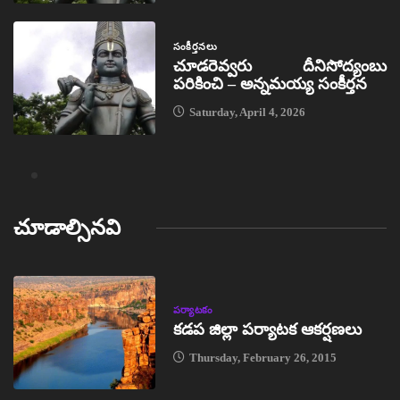
సంకీర్తనలు
చూడరెవ్వరు దీనిసోద్యంబు
పరికించి – అన్నమయ్య సంకీర్తన
Saturday, April 4, 2026
చూడాల్సినవి
పర్యాటకం
కడప జిల్లా పర్యాటక ఆకర్షణలు
Thursday, February 26, 2015