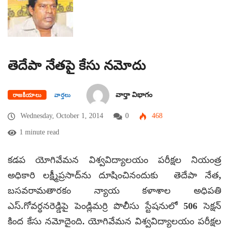
తెదేపా నేతపై కేసు నమోదు
వార్తా విభాగం
రాజకీయాలు
వార్తలు
Wednesday, October 1, 2014
0
468
1 minute read
కడప యోగివేమన విశ్వవిద్యాలయం పరీక్షల నియంత్ర
అధికారి లక్ష్మీప్రసాద్‌ను దూషించినందుకు తెదేపా నేత,
బసవరామతారకం న్యాయ కళాశాల అధిపతి
ఎస్.గోవర్ధనరెడ్డిపై పెండ్లిమర్రి పొలీసు స్టేషనులో 506 సెక్షన్
కింద కేసు నమోదైంది. యోగివేమన విశ్వవిద్యాలయం పరీక్షల