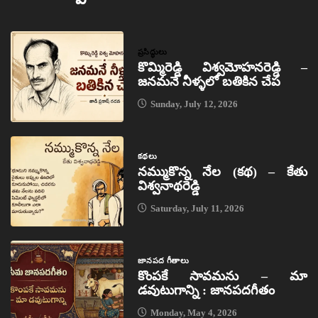
ప్రసిద్ధులు
కొమ్మిరెడ్డి విశ్వమోహనరెడ్డి –
జనమనే నీళ్ళలో బతికిన చేప
Sunday, July 12, 2026
కథలు
నమ్ముకొన్న నేల (కథ) – కేతు
విశ్వనాథరెడ్డి
Saturday, July 11, 2026
జానపద గీతాలు
కొంపకే సావమను – మా
డవుటుగాన్ని : జానపదగీతం
Monday, May 4, 2026