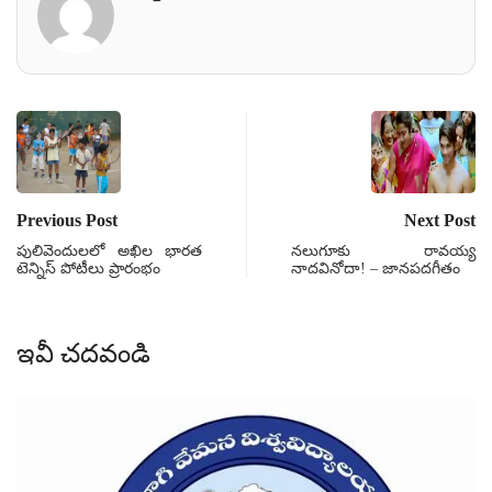
Previous Post
Next Post
పులివెందులలో అఖిల భారత
నలుగూకు రావయ్య
టెన్నిస్ పోటీలు ప్రారంభం
నాదవినోదా! – జానపదగీతం
ఇవీ చదవండి