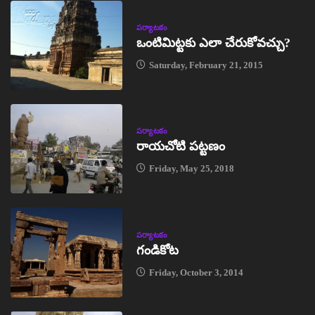
పర్యాటకం
ఒంటిమిట్టకు ఎలా చేరుకోవచ్చు?
Saturday, February 21, 2015
పర్యాటకం
రాయచోటి పట్టణం
Friday, May 25, 2018
పర్యాటకం
గండికోట
Friday, October 3, 2014