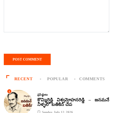
RECENT
POPULAR
COMMENTS
1
ప్రసిద్ధులు
కొమ్మిరెడ్డి విశ్వమోహనరెడ్డి – జనమనే
నీళ్ళలో బతికిన చేప
Sunday, July 12, 2026