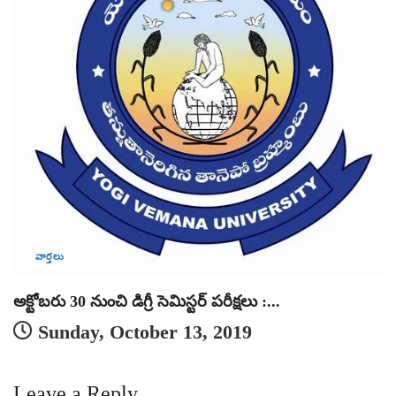
వార్తలు
అక్టోబరు 30 నుంచి డిగ్రీ సెమిస్టర్‌ పరీక్షలు :...
పర
Sunday, October 13, 2019
Leave a Reply