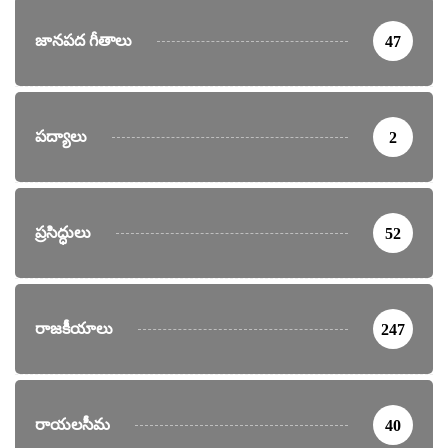
జానపద గీతాలు
47
పద్యాలు
2
ప్రసిద్ధులు
52
రాజకీయాలు
247
రాయలసీమ
40