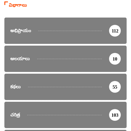
విభాగాలు
అభిప్రాయం
112
ఆలయాలు
10
కథలు
55
చరిత్ర
103