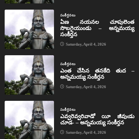
సంకీర్తనలు
ఏణ నయనల చూపులెంత
సొబగైయుండు – అన్నమయ్య
సంకీర్తన
Saturday, April 4, 2026
సంకీర్తనలు
ఎంత చేసిన తనకేది తుద –
అన్నమయ్య సంకీర్తన
Saturday, April 4, 2026
సంకీర్తనలు
ఎవ్వరెవ్వరివాడో యీ జీవుఁడు
చూడ- – అన్నమయ్య సంకీర్తన
Saturday, April 4, 2026