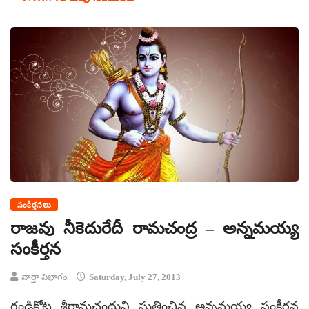
సంకీర్తనలు
రాజవు నీకెదురేదీ రామచంద్ర – అన్నమయ్య
సంకీర్తన
వార్తా విభాగం
Saturday, July 27, 2013
గండికోట శ్రీరామచంద్రుని స్తుతించిన అన్నమయ్య సంకీర్తన