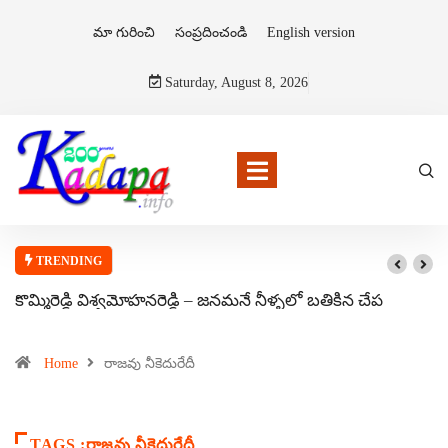
మా గురించి
సంప్రదించండి
English version
Saturday, August 8, 2026
TRENDING
కొమ్మిరెడ్డి విశ్వమోహనరెడ్డి – జనమనే నీళ్ళలో బతికిన చేప
Home
రాజవు నీకెదురేదీ
TAGS :రాజవు నీకెదురేదీ