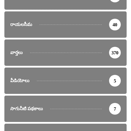
రాయలసీమ
40
వార్తలు
370
వీడియోలు
5
సాగునీటి పథకాలు
7