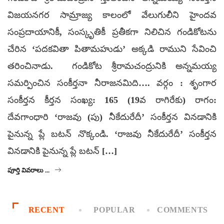
విజయనగర సామ్రాజ్య కాలంలో వేలుగులీని హైందవ
సంప్రదాయానికీ, సంస్కృతికీ ప్రతీకగా నిలిచిన గండికోటను
చేరిన ‘పదకవితా పితామహుడు’ అక్కడి రాముని సేవించి
తరించినాడు. గండికోట శ్రీరామచంద్రునికి అన్నమయ్య
సమర్పించిన సంకీర్తనా నీరాజనమిది…. వర్గం : శృంగార
సంకీర్తన కీర్తన సంఖ్య: 165 (19వ రాగిరేకు) రాగం:
దేవగాంధారి ‘రాజవు (పు) నీకేదురేదీ’ సంకీర్తన వినడానికి
పైనున్న ప్లే బటన్ నొక్కండి. ‘రాజవు నీకేదురేదీ’ సంకీర్తన
వినడానికి పైనున్న ప్లే బటన్ […]
పూర్తి వివరాలు ...
RECENT
POPULAR
COMMENTS