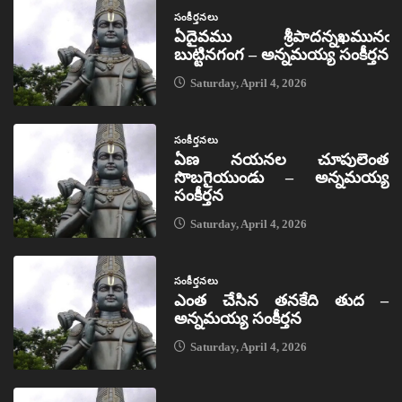
సంకీర్తనలు
ఏదైవము శ్రీపాదన్నఖమునఁ
బుట్టినగంగ – అన్నమయ్య సంకీర్తన
Saturday, April 4, 2026
సంకీర్తనలు
ఏణ నయనల చూపులెంత
సొబగైయుండు – అన్నమయ్య
సంకీర్తన
Saturday, April 4, 2026
సంకీర్తనలు
ఎంత చేసిన తనకేది తుద –
అన్నమయ్య సంకీర్తన
Saturday, April 4, 2026