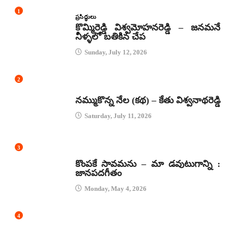
1
ప్రసిద్ధులు
కొమ్మిరెడ్డి విశ్వమోహనరెడ్డి – జనమనే
నీళ్ళలో బతికిన చేప
Sunday, July 12, 2026
2
కథలు
నమ్ముకొన్న నేల (కథ) – కేతు విశ్వనాథరెడ్డి
Saturday, July 11, 2026
3
జానపద గీతాలు
కొంపకే సావమను – మా డవుటుగాన్ని :
జానపదగీతం
Monday, May 4, 2026
4
కథలు