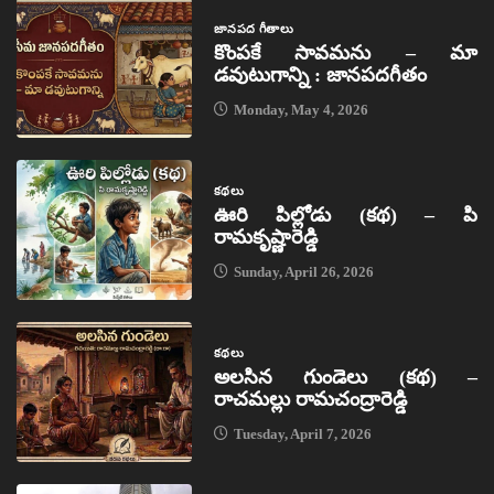
జానపద గీతాలు
కొంపకే సావమను – మా
డవుటుగాన్ని : జానపదగీతం
Monday, May 4, 2026
కథలు
ఊరి పిల్లోడు (కథ) – పి
రామకృష్ణారెడ్డి
Sunday, April 26, 2026
కథలు
అలసిన గుండెలు (కథ) –
రాచమల్లు రామచంద్రారెడ్డి
Tuesday, April 7, 2026