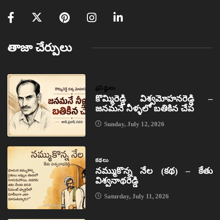
తాజా చేర్పులు
ప్రసిద్ధులు
కొమ్మిరెడ్డి విశ్వమోహనరెడ్డి –
జనమనే నీళ్ళలో బతికిన చేప
Sunday, July 12, 2026
కథలు
నమ్ముకొన్న నేల (కథ) – కేతు
విశ్వనాథరెడ్డి
Saturday, July 11, 2026