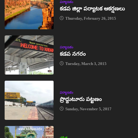
పర్యాటకం
కడప జిల్లా పర్యాటక ఆకర్షణలు
Thursday, February 26, 2015
పర్యాటకం
కడప నగరం
Tuesday, March 3, 2015
పర్యాటకం
ప్రొద్దుటూరు పట్టణం
Sunday, November 5, 2017
చరిత్ర