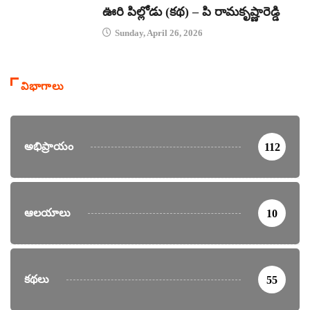
ఊరి పిల్లోడు (కథ) – పి రామకృష్ణారెడ్డి
Sunday, April 26, 2026
విభాగాలు
అభిప్రాయం
112
ఆలయాలు
10
కథలు
55