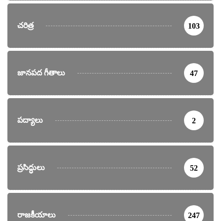
చరిత్ర
103
జానపద గీతాలు
47
పద్యాలు
2
ప్రసిద్ధులు
52
రాజకీయాలు
247