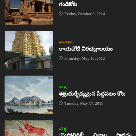
గండికోట
Friday, October 3, 2014
ఆలయాలు
రాయచోటి వీరభద్రాలయం
Saturday, May 12, 2012
చరిత్ర
శత్రుదుర్భేద్యమైన సిద్ధవటం కోట
Tuesday, May 17, 2011
చరిత్ర
‘మిసోలిథిక్‌’ చిత్రాల స్థావరం