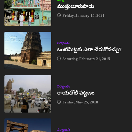
ముత్తులూరుపాడు
Friday, January 15, 2021
పర్యాటకం
ఒంటిమిట్టకు ఎలా చేరుకోవచ్చు?
Saturday, February 21, 2015
పర్యాటకం
రాయచోటి పట్టణం
Friday, May 25, 2018
పర్యాటకం