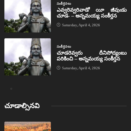
సంకీర్తనలు
ఎవ్వరెవ్వరివాడో యీ జీవుఁడు
చూడ- – అన్నమయ్య సంకీర్తన
Saturday, April 4, 2026
సంకీర్తనలు
చూడరెవ్వరు దీనిసోద్యంబు
పరికించి – అన్నమయ్య సంకీర్తన
Saturday, April 4, 2026
చూడాల్సినవి