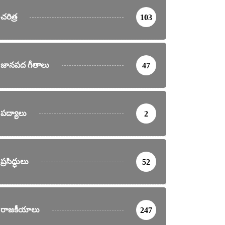
చరిత్ర
103
జానపద గీతాలు
47
పద్యాలు
2
ప్రసిద్ధులు
52
రాజకీయాలు
247