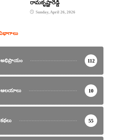
రామకృష్ణారెడ్డి
Sunday, April 26, 2026
విభాగాలు
అభిప్రాయం
112
ఆలయాలు
10
కథలు
55