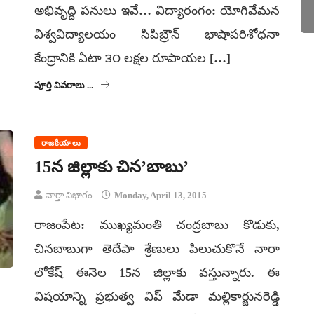
అభివృద్ది పనులు ఇవే… విద్యారంగం: యోగివేమన
విశ్వవిద్యాలయం సిపిబ్రౌన్ భాషాపరిశోధనా
కేంద్రానికి ఏటా ౩౦ లక్షల రూపాయల […]
పూర్తి వివరాలు ...
రాజకీయాలు
15న జిల్లాకు చిన’బాబు’
వార్తా విభాగం
Monday, April 13, 2015
రాజంపేట: ముఖ్యమంతి చంద్రబాబు కొడుకు,
చినబాబుగా తెదేపా శ్రేణులు పిలుచుకొనే నారా
లోకేష్ ఈనెల 15న జిల్లాకు వస్తున్నారు. ఈ
విషయాన్ని ప్రభుత్వ విప్ మేడా మల్లికార్జునరెడ్డి