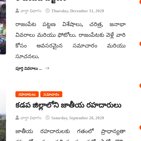
వార్తా విభాగం
Thursday, December 31, 2020
రాజంపేట పట్టణ విశేషాలు, చరిత్ర, జనాభా
వివరాలు మరియు ఫోటోలు. రాజంపేటకు వెళ్లే వారి
కోసం అవసరమైన సమాచారం మరియు
సూచనలు.
పూర్తి వివరాలు ...
రహదారులు
సమాచారం
కడప జిల్లాలోని జాతీయ రహదారులు
వార్తా విభాగం
Saturday, September 26, 2020
జాతీయ రహదారులకు గతంలో ప్రాధాన్యతా