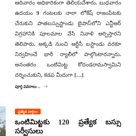
ఆదివారం అధికారికంగా తెలియచేశారు. బుధవారం
ఉదయం 9 గంటలకు నారా లోకేష్ రాజంపేటకు
చేరుకుని పాతబస్సుస్టాండు బైపాస్‌లోని ఎన్టీఆర్
విగ్రహానికి పూలమాల వేసి నివాళి అర్పిస్తారని
తెలిపారు. అక్కడి నుంచి ఆర్టీసీ బస్టాండు వరకూ
నిర్వహించే భారీ ర్యాలీలో పాల్గొంటారన్నారు.
అనంతరం ఒంటిమిట్ట కోదండరామస్వామిని
దర్శించుకుని, కడప మీదుగా […]
పూర్తి వివరాలు ...
ప్రత్యేక వార్తలు
ఒంటిమిట్టకు 120 ప్రత్యేక బస్సు
సర్వీసులు