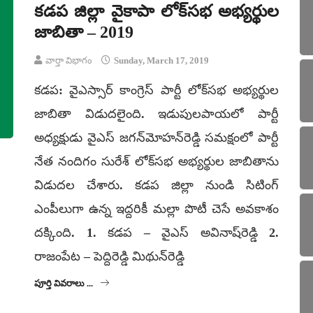
కడప జిల్లా వైకాపా లోక్‌సభ అభ్యర్థుల
జాబితా – 2019
వార్తా విభాగం
Sunday, March 17, 2019
కడప: వైఎస్సార్‌ కాంగ్రెస్‌ పార్టీ లోక్‌సభ అభ్యర్థుల
జాబితా విడుదలైంది. ఇడుపులపాయలో పార్టీ
అధ్యక్షుడు వైఎస్‌ జగన్‌మోహన్‌రెడ్డి సమక్షంలో పార్టీ
నేత నందిగం సురేశ్‌ లోక్‌సభ అభ్యర్థుల జాబితాను
విడుదల చేశారు. కడప జిల్లా నుండి సిటింగ్
ఎంపీలుగా ఉన్న ఇద్దరికీ మల్లా పొటీ చెసే అవకాశం
దక్కింది. 1. కడప – వైఎస్‌ అవినాష్‌రెడ్డి 2.
రాజంపేట – పెద్దిరెడ్డి మిథున్‌రెడ్డి
పూర్తి వివరాలు ...