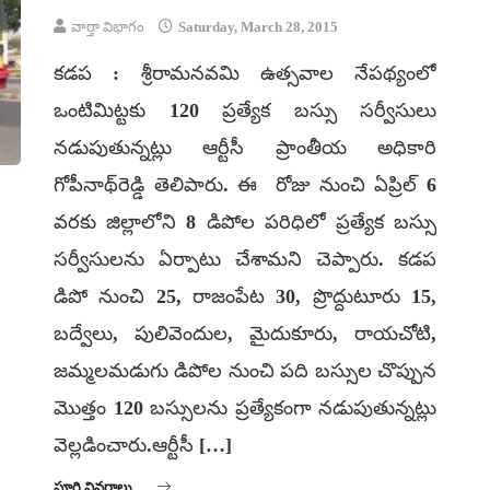
వార్తా విభాగం
Saturday, March 28, 2015
కడప : శ్రీరామనవమి ఉత్సవాల నేపథ్యంలో
ఒంటిమిట్టకు 120 ప్రత్యేక బస్సు సర్వీసులు
నడుపుతున్నట్లు ఆర్టీసీ ప్రాంతీయ అధికారి
గోపీనాథ్‌రెడ్డి తెలిపారు. ఈ రోజు నుంచి ఏప్రిల్ 6
వరకు జిల్లాలోని 8 డిపోల పరిధిలో ప్రత్యేక బస్సు
సర్వీసులను ఏర్పాటు చేశామని చెప్పారు. కడప
డిపో నుంచి 25, రాజంపేట 30, ప్రొద్దుటూరు 15,
బద్వేలు, పులివెందుల, మైదుకూరు, రాయచోటి,
జమ్మలమడుగు డిపోల నుంచి పది బస్సుల చొప్పున
మొత్తం 120 బస్సులను ప్రత్యేకంగా నడుపుతున్నట్లు
వెల్లడించారు.ఆర్టీసీ […]
పూర్తి వివరాలు ...