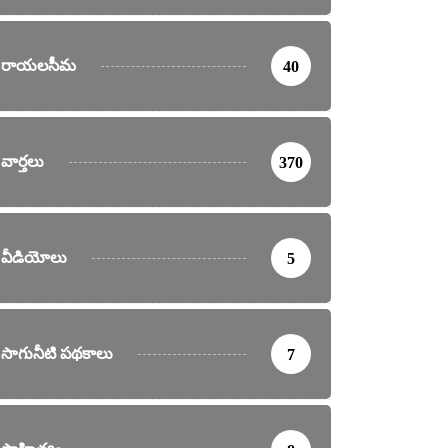
రాయలసీమ
40
వార్తలు
370
వీడియోలు
5
సాగునీటి పథకాలు
7