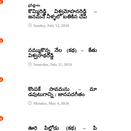
1
ప్రసిద్ధులు
కొమ్మిరెడ్డి విశ్వమోహనరెడ్డి –
జనమనే నీళ్ళలో బతికిన చేప
Sunday, July 12, 2026
2
కథలు
నమ్ముకొన్న నేల (కథ) – కేతు
విశ్వనాథరెడ్డి
Saturday, July 11, 2026
3
జానపద గీతాలు
కొంపకే సావమను – మా
డవుటుగాన్ని : జానపదగీతం
Monday, May 4, 2026
4
కథలు
ఊరి పిల్లోడు (కథ) – పి