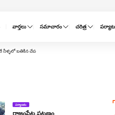
వార్తలు
సమాచారం
చరిత్ర
పర్యా
నే నీళ్ళలో బతికిన చేప
పర్యాటకం
రాజంపేట పట్టణం