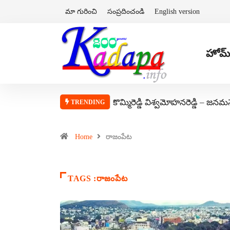
మా గురించి
సంప్రదించండి
English version
హోమ్
కొమ్మిరెడ్డి విశ్వమోహనరెడ్డి – జనమ
TRENDING
Home
రాజంపేట
TAGS :రాజంపేట