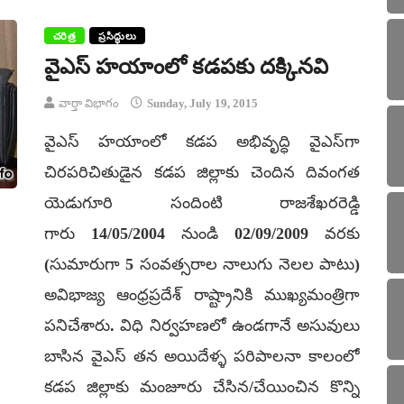
చరిత్ర
ప్రసిద్ధులు
వైఎస్ హయాంలో కడపకు దక్కినవి
వార్తా విభాగం
Sunday, July 19, 2015
వైఎస్ హయాంలో కడప అభివృద్ధి వైఎస్‌గా
చిరపరిచితుడైన కడప జిల్లాకు చెందిన దివంగత
యెడుగూరి సందింటి రాజశేఖరరెడ్డి
గారు 14/05/2004 నుండి 02/09/2009 వరకు
(సుమారుగా 5 సంవత్సరాల నాలుగు నెలల పాటు)
అవిభాజ్య ఆంధ్రప్రదేశ్ రాష్ట్రానికి ముఖ్యమంత్రిగా
పనిచేశారు. విధి నిర్వహణలో ఉండగానే అసువులు
బాసిన వైఎస్ తన అయిదేళ్ళ పరిపాలనా కాలంలో
కడప జిల్లాకు మంజూరు చేసిన/చేయించిన కొన్ని