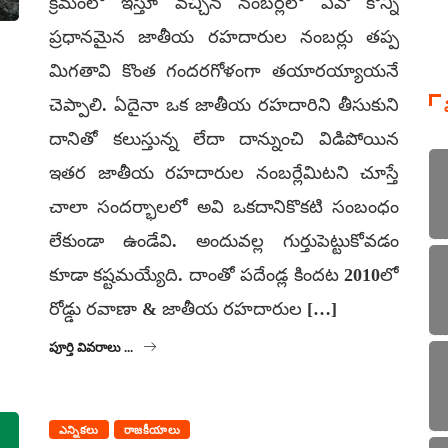
క్రమంలో ఇస్తూ వచ్చిన నంబర్లలో ఏవో కొన్ని
ప్రధానమైన జాతీయ రహదారుల నంబర్లు తప్ప
మిగతావి కొంత గందరగోళంగా తయారయ్యాయనే
చెప్పాలి. ఏదైనా ఒక జాతీయ రహదారిని తీసుకుని
దానితో కలుస్తున్న లేదా దాన్నుంచి విడిపోయిన
ఇతర జాతీయ రహదారుల నంబర్లేమిటని చూస్తే
చాలా సందర్భాలలో అవి ఒకదానికొకటి సంబంధం
లేకుండా ఉండేవి. అందువల్ల గుర్తుపెట్టుకోవడం
కూడా కష్టమయ్యేది. దాంతో పదేండ్ల కిందట 2010లో
రోడ్డు రవాణా & జాతీయ రహదారుల […]
పూర్తి వివరాలు ...
ఎన్నికలు
రాజకీయాలు