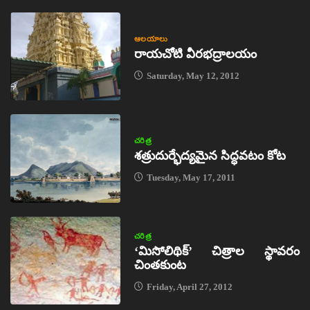
ఆలయాలు
రాయచోటి వీరభద్రాలయం
Saturday, May 12, 2012
చరిత్ర
శత్రుదుర్భేద్యమైన సిద్ధవటం కోట
Tuesday, May 17, 2011
చరిత్ర
‘మిసోలిథిక్‌’ చిత్రాల స్థావరం
చింతకుంట
Friday, April 27, 2012