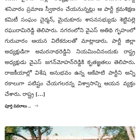
శనివారం ప్రమాణ స్వీకారం చేయనున్నట్లు ఆ పార్టీ క్రమశిక్షణ
కమిటీ సంఘం చైర్మన్, మైదుకూరు శాసనసభ్యుడు శెట్టిపల్లె
రఘురామిరెడ్డి తెలిపారు. నగరంలోని వైఎస్ అతిథి గృహంలో
గురువారం ఆయన విలేకరులతో మాట్లాడారు. పార్టీ జిల్లా
అధ్యక్షుడిగా అమరనాథరెడ్డిని నియమించినందుకు రాష్ట్ర
అధ్యక్షుడు వైఎస్ జగన్‌మోహన్‌రెడ్డికి కృతజ్ఞతలు తెలిపారు.
రాజకీయాల్లో విశేష అనుభవం ఉన్న ఆకేపాటి పార్టీని అన్ని
రకాలుగా పటిష్టం చేయగలరన్న విశ్వాసాన్ని ఆయన వ్యక్తం
చేశారు. రాష్ట్ర […]
పూర్తి వివరాలు ...