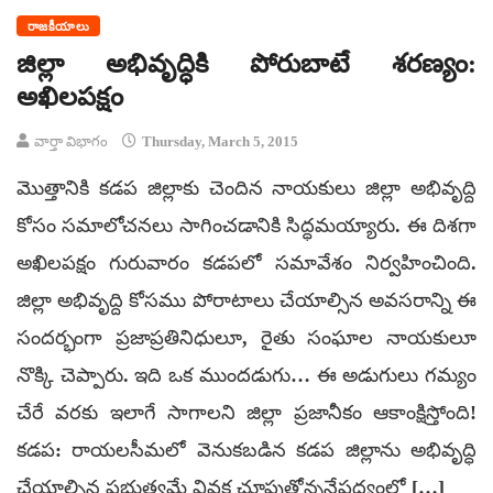
రాజకీయాలు
జిల్లా అభివృద్ధికి పోరుబాటే శరణ్యం:
అఖిలపక్షం
వార్తా విభాగం
Thursday, March 5, 2015
మొత్తానికి కడప జిల్లాకు చెందిన నాయకులు జిల్లా అభివృద్ది
కోసం సమాలోచనలు సాగించడానికి సిద్ధమయ్యారు. ఈ దిశగా
అఖిలపక్షం గురువారం కడపలో సమావేశం నిర్వహించింది.
జిల్లా అభివృద్ది కోసము పోరాటాలు చేయాల్సిన అవసరాన్ని ఈ
సందర్భంగా ప్రజాప్రతినిధులూ, రైతు సంఘాల నాయకులూ
నొక్కి చెప్పారు. ఇది ఒక ముందడుగు… ఈ అడుగులు గమ్యం
చేరే వరకు ఇలాగే సాగాలని జిల్లా ప్రజానీకం ఆకాంక్షిస్తోంది!
కడప: రాయలసీమలో వెనుకబడిన కడప జిల్లాను అభివృద్ధి
చేయాల్సిన ప్రభుత్వమే వివక్ష చూపుతోన్ననేపధ్యంలో […]