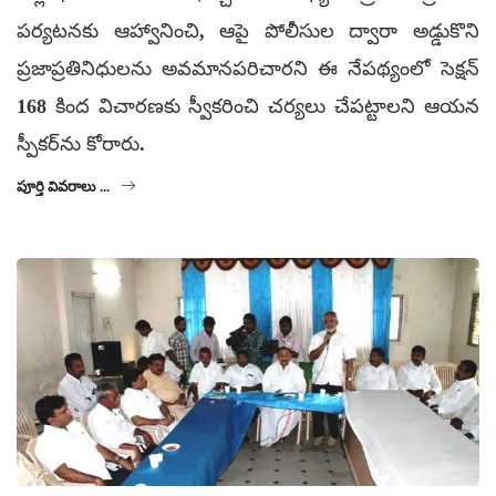
పర్యటనకు ఆహ్వానించి, ఆపై పోలీసుల ద్వారా అడ్డుకొని
ప్రజాప్రతినిధులను అవమానపరిచారని ఈ నేపథ్యంలో సెక్షన్
168 కింద విచారణకు స్వీకరించి చర్యలు చేపట్టాలని ఆయన
స్పీకర్‌ను కోరారు.
పూర్తి వివరాలు ...