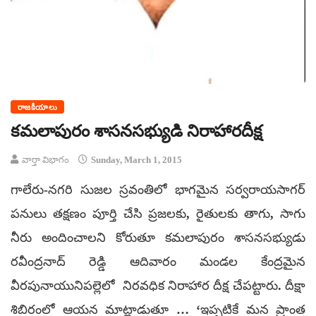
రాజకీయాలు
కమలాపురం శాసనసభ్యుడి నిరాహారదీక్ష
వార్తా విభాగం
Sunday, March 1, 2015
గాలేరు-నగరి సుజల స్రవంతిలో భాగమైన సర్వరాయసాగర్
పనులు తక్షణం పూర్తి చేసి ప్రజలకు, రైతులకు తాగు, సాగు
నీరు అందించాలని కోరుతూ కమలాపురం శాసనసభ్యుడు
రవీంద్రనాద్ రెడ్డి ఆదివారం మండల కేంద్రమైన
వీరపునాయునిపల్లెలో నిరవధిక నిరాహార దీక్ష చేపట్టారు. దీక్షా
శిబిరంలో ఆయన మాట్లాడుతూ … ‘ఇప్పటికే మన ప్రాంత