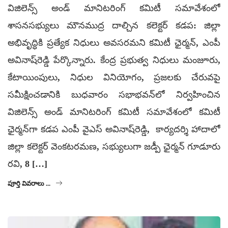
విజిలెన్స్ అండ్ మానిటరింగ్ కమిటీ సమావేశంలో
శాసనసభ్యులు మౌనముద్ర దాల్చిన కలెక్టర్ కడప: జిల్లా
అభివృద్ధికి ప్రత్యేక నిధులు అవసరమని కమిటీ ఛైర్మన్, ఎంపీ
అవినాష్‌రెడ్డి పేర్కొన్నారు. కేంద్ర ప్రభుత్వ నిధులు మంజూరు,
కేటాయింపులు, నిధుల వినియోగం, ప్రజలకు చేరువపై
సమీక్షించడానికి బుధవారం సభాభవన్‌లో నిర్వహించిన
విజిలెన్స్ అండ్ మానిటరింగ్ కమిటీ సమావేశంలో కమిటీ
ఛైర్మన్‌గా కడప ఎంపీ వైఎస్ అవినాష్‌రెడ్డి, కార్యదర్శి హాదాలో
జిల్లా కలెక్టర్ వెంకటరమణ, సభ్యులుగా జడ్పీ ఛైర్మన్ గూడూరు
రవి, 8 […]
పూర్తి వివరాలు ...