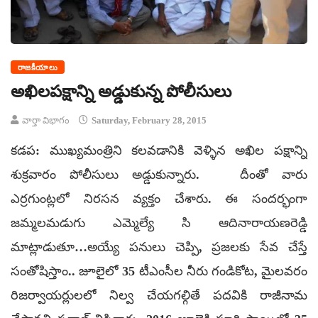
రాజకీయాలు
అఖిలపక్షాన్ని అడ్డుకున్న పోలీసులు
వార్తా విభాగం
Saturday, February 28, 2015
కడప: ముఖ్యమంత్రిని కలవడానికి వెళ్ళిన అఖిల పక్షాన్ని
శుక్రవారం పోలీసులు అడ్డుకున్నారు. దీంతో వారు
ఎర్రగుంట్లలో నిరసన వ్యక్తం చేశారు. ఈ సందర్భంగా
జమ్మలమడుగు ఎమ్మెల్యే సి ఆదినారాయణరెడ్డి
మాట్లాడుతూ…అయ్యే పనులు చెప్పి, ప్రజలకు సేవ చేస్తే
సంతోషిస్తాం.. జూలైలో 35 టీఎంసీల నీరు గండికోట, మైలవరం
రిజర్వాయర్లులలో నిల్వ చేయగల్గితే పదవికి రాజీనామ