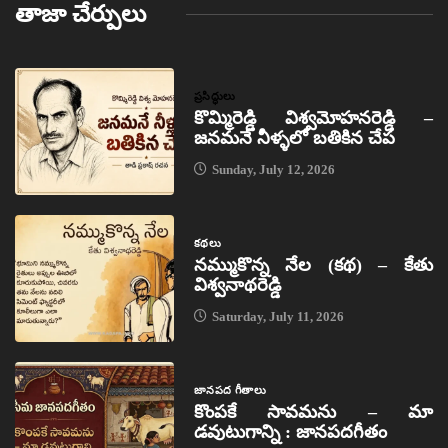
తాజా చేర్పులు
ప్రసిద్ధులు
కొమ్మిరెడ్డి విశ్వమోహనరెడ్డి –
జనమనే నీళ్ళలో బతికిన చేప
Sunday, July 12, 2026
కథలు
నమ్ముకొన్న నేల (కథ) – కేతు
విశ్వనాథరెడ్డి
Saturday, July 11, 2026
జానపద గీతాలు
కొంపకే సావమను – మా
డవుటుగాన్ని : జానపదగీతం