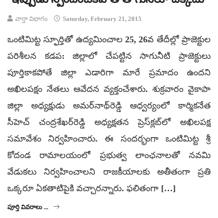
వార్తా విభాగం
Saturday, February 21, 2015
ఒంటిమిట్ట స్ఫూర్తితో ఉద్యమించాల 25, 26వ తేదీల్లో ప్రాజెక్టుల
పరిశీలన కడప: జిల్లాలో చేపట్టిన సాగునీటి ప్రాజెక్టులు
పూర్తికాకపోతే జిల్లా ఎడారిగా మారే ప్రమాదం ఉందని
అఖిలపక్షం నేతలు ఆవేదన వ్యక్తంచేశారు. శుక్రవారం వైకాపా
జిల్లా అధ్యక్షుడు అమర్‌నాథ్‌రెడ్డి ఆధ్వర్యంలో కార్మికనేత
సీహెచ్ చంద్రశేఖర్‌రెడ్డి అధ్యక్షతన ప్రెస్‌క్లబ్‌లో అఖిలపక్ష
సమావేశం నిర్వహించారు. ఈ సందర్భంగా ఒంటిమిట్ట శ్రీ
కోదండ రామాలయంలో ప్రభుత్వ లాంఛనాలతో నవమి
వేడుకలు నిర్వహించాలని రాజకీయాలకు అతీతంగా ప్రతి
ఒక్కరూ ఏకతాటిపైకి వచ్చారన్నారు. ఫలితంగా […]
పూర్తి వివరాలు ...