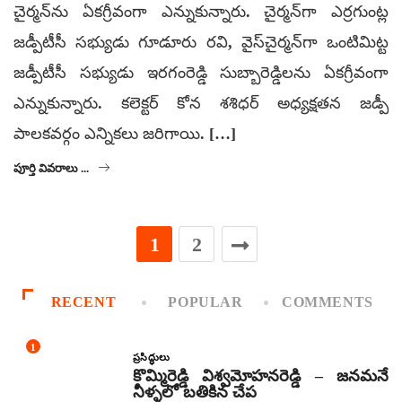
చైర్మన్‌ను ఏకగ్రీవంగా ఎన్నుకున్నారు. చైర్మన్‌గా ఎర్రగుంట్ల
జడ్పీటీసీ సభ్యుడు గూడూరు రవి, వైస్‌చైర్మన్‌గా ఒంటిమిట్ట
జడ్పీటీసీ సభ్యుడు ఇరగంరెడ్డి సుబ్బారెడ్డిలను ఏకగ్రీవంగా
ఎన్నుకున్నారు. కలెక్టర్‌ కోన శశిధర్‌ అధ్యక్షతన జడ్పీ
పాలకవర్గం ఎన్నికలు జరిగాయి. […]
పూర్తి వివరాలు ...
1
2
RECENT
POPULAR
COMMENTS
1
ప్రసిద్ధులు
కొమ్మిరెడ్డి విశ్వమోహనరెడ్డి – జనమనే
నీళ్ళలో బతికిన చేప