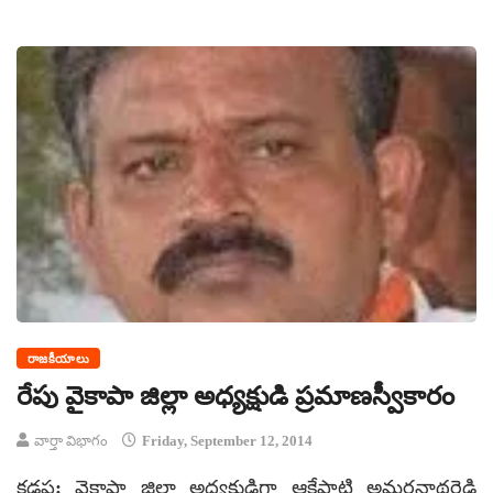
రాజకీయాలు
రేపు వైకాపా జిల్లా అధ్యక్షుడి ప్రమాణస్వీకారం
వార్తా విభాగం
Friday, September 12, 2014
కడప: వైకాపా జిల్లా అధ్యక్షుడిగా ఆకేపాటి అమరనాథరెడ్డి