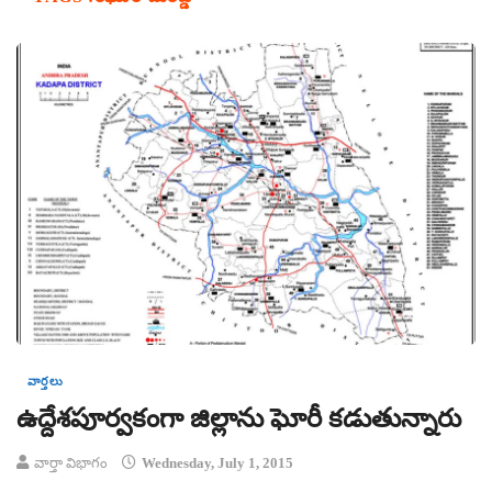
వార్తలు
ఉద్దేశపూర్వకంగా జిల్లాను ఘోరీ కడుతున్నారు
వార్తా విభాగం
Wednesday, July 1, 2015