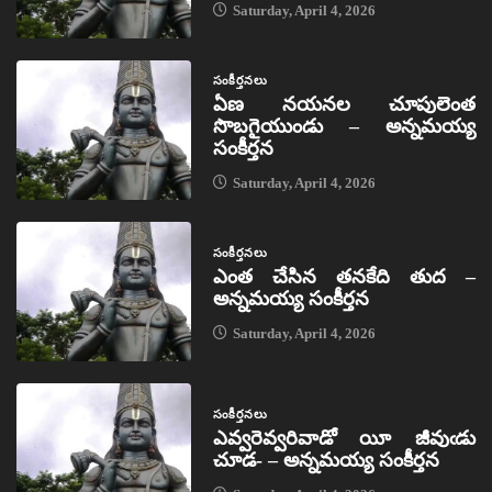
Saturday, April 4, 2026
సంకీర్తనలు
ఏణ నయనల చూపులెంత
సొబగైయుండు – అన్నమయ్య
సంకీర్తన
Saturday, April 4, 2026
సంకీర్తనలు
ఎంత చేసిన తనకేది తుద –
అన్నమయ్య సంకీర్తన
Saturday, April 4, 2026
సంకీర్తనలు
ఎవ్వరెవ్వరివాడో యీ జీవుఁడు
చూడ- – అన్నమయ్య సంకీర్తన