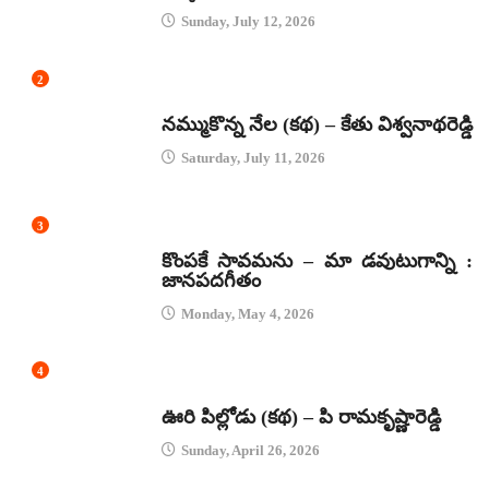
Sunday, July 12, 2026
2
కథలు
నమ్ముకొన్న నేల (కథ) – కేతు విశ్వనాథరెడ్డి
Saturday, July 11, 2026
3
జానపద గీతాలు
కొంపకే సావమను – మా డవుటుగాన్ని :
జానపదగీతం
Monday, May 4, 2026
4
కథలు
ఊరి పిల్లోడు (కథ) – పి రామకృష్ణారెడ్డి
Sunday, April 26, 2026