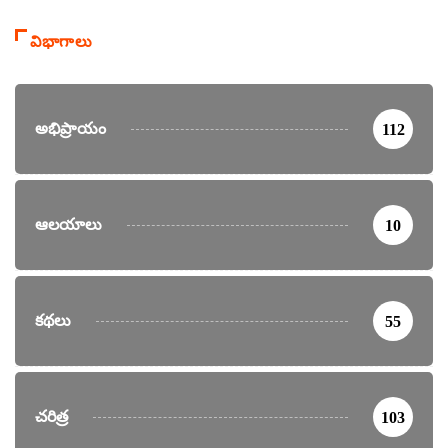
విభాగాలు
అభిప్రాయం
112
ఆలయాలు
10
కథలు
55
చరిత్ర
103