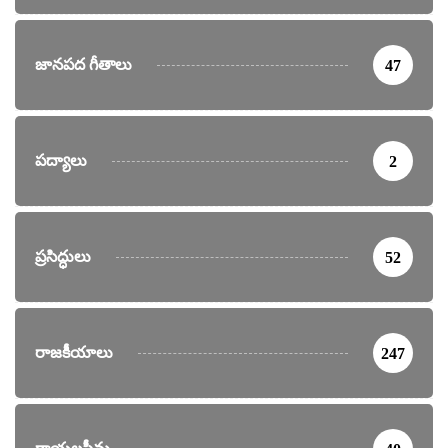
జానపద గీతాలు
47
పద్యాలు
2
ప్రసిద్ధులు
52
రాజకీయాలు
247