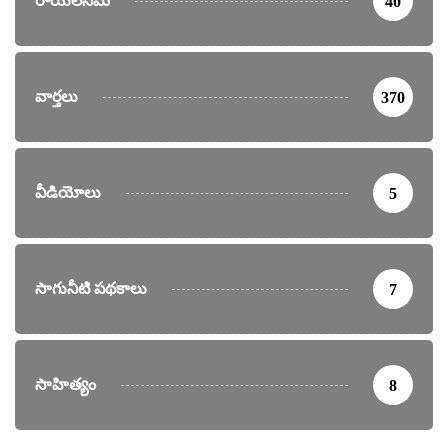
రాయలసీమ
40
వార్తలు
370
వీడియోలు
5
సాగునీటి పథకాలు
7
సాహిత్యం
8