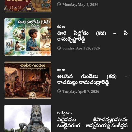
Monday, May 4, 2026
కథలు
ఊరి పిల్లోడు (కథ) – పి
రామకృష్ణారెడ్డి
Sunday, April 26, 2026
కథలు
అలసిన గుండెలు (కథ) –
రాచమల్లు రామచంద్రారెడ్డి
Tuesday, April 7, 2026
సంకీర్తనలు
ఏదైవము శ్రీపాదన్నఖమునఁ
బుట్టినగంగ – అన్నమయ్య సంకీర్తన