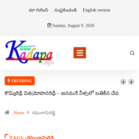
మా గురించి
సంప్రదించండి
English version
Sunday, August 9, 2026
TRENDING
కొమ్మిరెడ్డి విశ్వమోహనరెడ్డి – జనమనే నీళ్ళలో బతికిన చేప
Home
రఘురామిరెడ్డి
TAGS :రఘురామిరెడ్డి