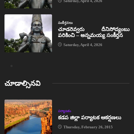
Saturday, April 4, 2026
సంకీర్తనలు
చూడరెవ్వరు దీనిసోద్యంబు
పరికించి – అన్నమయ్య సంకీర్తన
Saturday, April 4, 2026
చూడాల్సినవి
పర్యాటకం
కడప జిల్లా పర్యాటక ఆకర్షణలు
Thursday, February 26, 2015