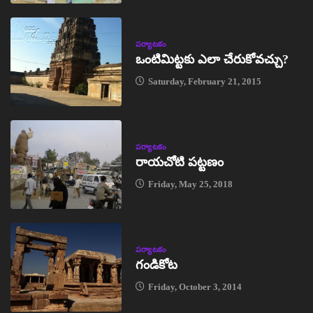
పర్యాటకం
ఒంటిమిట్టకు ఎలా చేరుకోవచ్చు?
Saturday, February 21, 2015
పర్యాటకం
రాయచోటి పట్టణం
Friday, May 25, 2018
పర్యాటకం
గండికోట
Friday, October 3, 2014