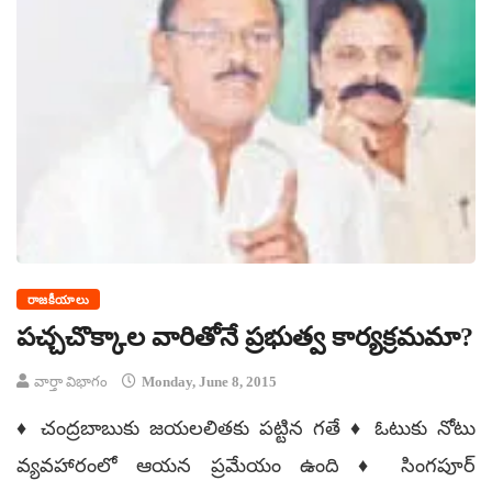
రాజకీయాలు
పచ్చచొక్కాల వారితోనే ప్రభుత్వ కార్యక్రమమా?
వార్తా విభాగం
Monday, June 8, 2015
♦ చంద్రబాబుకు జయలలితకు పట్టిన గతే ♦ ఓటుకు నోటు
వ్యవహారంలో ఆయన ప్రమేయం ఉంది ♦ సింగపూర్