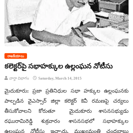
రాజకీయాలు
కలెక్టర్‌పై సభాహక్కుల ఉల్లంఘన నోటీసు
వార్తా విభాగం
Saturday, March 14, 2015
మైదుకూరు: ప్రజా ప్రతినిధుల సభా హక్కుల ఉల్లంఘనకు
పాల్పడిన వైఎస్సార్ జిల్లా కలెక్టర్ కెవీ రమణపై చర్యలు
తీసుకోవాలని కోరుతూ మైదుకూరు శాసనసభ్యుడు
రఘురామిరెడ్డి శుక్రవారం శాసనసభలో సభాహక్కుల
ఉల్లంఘన నోటీసు ఇచ్చారు. ముఖ్యమంత్రి చంద్రబాబు