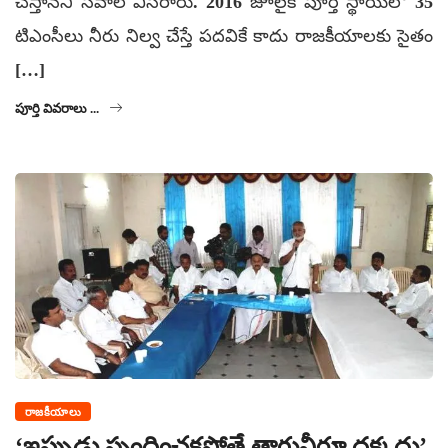
చేస్తానని సవాల్ విసిరారు. 2016 జూలైకి పూర్తి స్థాయిలో 35
టిఎంసీలు నీరు నిల్వ చేస్తే పదవికే కాదు రాజకీయాలకు సైతం
[…]
పూర్తి వివరాలు ...
రాజకీయాలు
‘ఇప్పుడు స్పందించకపోతే తాగునీరూ దక్కదు’