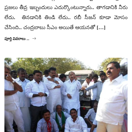
ప్రజలు తీవ్ర ఇబ్బందులు ఎదుర్కొంటున్నారు.. తాగడానికి నీరు
లేదు. తినడానికి తిండి లేదు.. రబీ సీజన్ కూడా మోసం
చేసింది.. చంద్రబాబు సీఎం అయితే ఆయనతో […]
పూర్తి వివరాలు ...