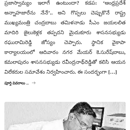
ప్రజాస్వామ్యం ఇలాగే ఉంటుందా? కడప: ‘ఆంధ్రప్రదేశ్
అన్నాహజారేను నేనే’.. అని గొప్పలు చెప్పుకొనే రాష్ట్ర
ముఖ్యమంత్రి చంద్రబాబు తమిళనాడు సీఎం జయలలిత
మాదిరి జైలుకెళ్లక తప్పదని మైదుకూరు శాసనసభ్యుడు
రఘురామిరెడ్డి జోస్యం చెప్పారు. స్థానిక వైకాపా
కార్యాలయంలో ఆదివారం నగర మేయర్ కె.సురేష్‌బాబు,
కమలాపురం శాసనసభ్యుడు రవీంద్రనాథ్‌రెడ్డితో కలిసి ఆయన
విలేకరుల సమావేశం నిర్వహించారు. ఈ సందర్భంగా […]
పూర్తి వివరాలు ...