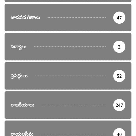
జానపద గీతాలు
47
పద్యాలు
2
ప్రసిద్ధులు
52
రాజకీయాలు
247
రాయలసీమ
40