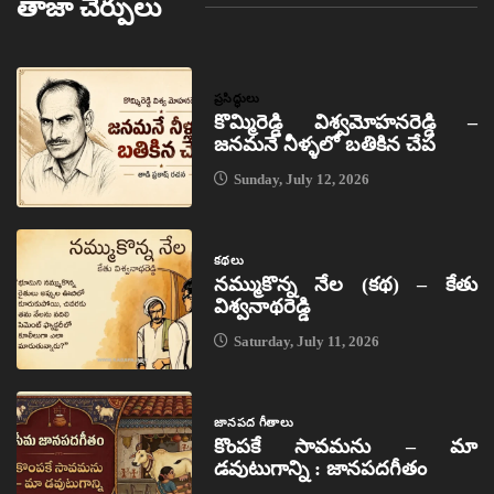
తాజా చేర్పులు
ప్రసిద్ధులు
కొమ్మిరెడ్డి విశ్వమోహనరెడ్డి –
జనమనే నీళ్ళలో బతికిన చేప
Sunday, July 12, 2026
కథలు
నమ్ముకొన్న నేల (కథ) – కేతు
విశ్వనాథరెడ్డి
Saturday, July 11, 2026
జానపద గీతాలు
కొంపకే సావమను – మా
డవుటుగాన్ని : జానపదగీతం