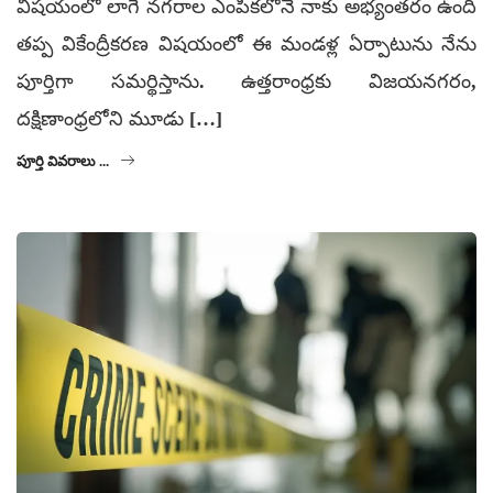
విషయంలో లాగే నగరాల ఎంపికలోనే నాకు అభ్యంతరం ఉంది
తప్ప వికేంద్రీకరణ విషయంలో ఈ మండళ్ల ఏర్పాటును నేను
పూర్తిగా సమర్థిస్తాను. ఉత్తరాంధ్రకు విజయనగరం,
దక్షిణాంధ్రలోని మూడు […]
పూర్తి వివరాలు ...