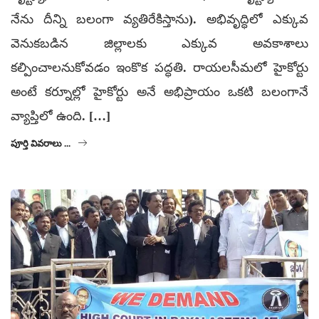
నేను దీన్ని బలంగా వ్యతిరేకిస్తాను). అభివృద్ధిలో ఎక్కువ
వెనుకబడిన జిల్లాలకు ఎక్కువ అవకాశాలు
కల్పించాలనుకోవడం ఇంకొక పద్ధతి. రాయలసీమలో హైకోర్టు
అంటే కర్నూల్లో హైకోర్టు అనే అభిప్రాయం ఒకటి బలంగానే
వ్యాప్తిలో ఉంది. […]
పూర్తి వివరాలు ...