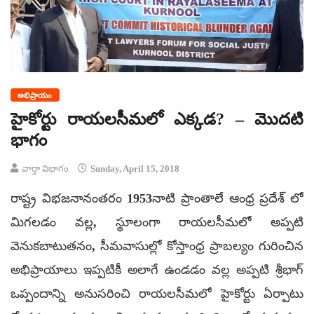
అభిప్రాయం
హైకోర్టు రాయలసీమలో ఎక్కడ? – మొదటి
భాగం
వార్తా విభాగం
Sunday, April 15, 2018
రాష్ట్ర విభజనానంతరం 1953నాటి ప్రాంతాలే ఆంధ్ర ప్రదేశ్ లో
మిగలడం వల్ల, స్థూలంగా రాయలసీమలో అప్పటి
వెనుకబాటుతనం, సీమవాసుల్లో కోస్తాంధ్ర ప్రాబల్యం గురించిన
అభిప్రాయాలు ఇప్పటికీ అలాగే ఉండడం వల్ల అప్పటి శ్రీభాగ్
ఒప్పందాన్ని అనుసరించి రాయలసీమలో హైకోర్టు ఏర్పాటు