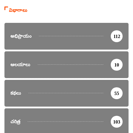
విభాగాలు
అభిప్రాయం
112
ఆలయాలు
10
కథలు
55
చరిత్ర
103