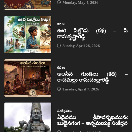
Monday, May 4, 2026
కథలు
ఊరి పిల్లోడు (కథ) – పి
రామకృష్ణారెడ్డి
Sunday, April 26, 2026
కథలు
అలసిన గుండెలు (కథ) –
రాచమల్లు రామచంద్రారెడ్డి
Tuesday, April 7, 2026
సంకీర్తనలు
ఏదైవము శ్రీపాదన్నఖమునఁ
బుట్టినగంగ – అన్నమయ్య సంకీర్తన