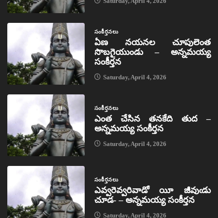
Saturday, April 4, 2026
సంకీర్తనలు
ఏణ నయనల చూపులెంత
సొబగైయుండు – అన్నమయ్య
సంకీర్తన
Saturday, April 4, 2026
సంకీర్తనలు
ఎంత చేసిన తనకేది తుద –
అన్నమయ్య సంకీర్తన
Saturday, April 4, 2026
సంకీర్తనలు
ఎవ్వరెవ్వరివాడో యీ జీవుఁడు
చూడ- – అన్నమయ్య సంకీర్తన
Saturday, April 4, 2026