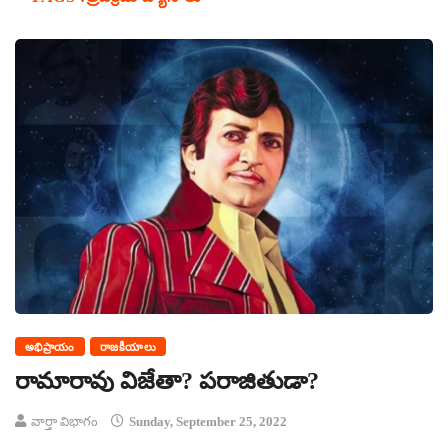
అభిప్రాయం
రాజకీయాలు
రామారావు విజేతా? పరాజితుడా?
వార్తా విభాగం
Sunday, September 25, 2022