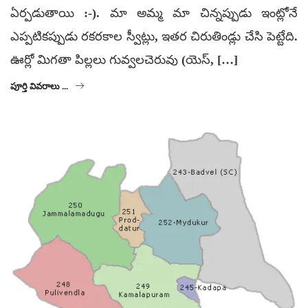
ఏర్పడుతాయి :-). మా అమ్మ మా చిన్నప్పుడు ఇంట్లోనే
ఎప్పటికప్పుడు రకరకాల స్వీట్లు, ఇతర చిరుతిండ్లు చేసి పెట్టేది.
ఊర్లో మిగతా పిల్లలు గువ్వలచెరువు (యెస్, […]
పూర్తి వివరాలు ...