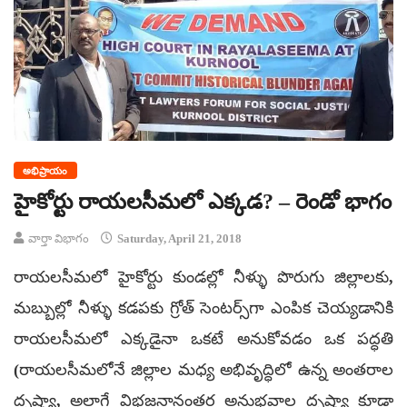
అభిప్రాయం
హైకోర్టు రాయలసీమలో ఎక్కడ? – రెండో భాగం
వార్తా విభాగం
Saturday, April 21, 2018
రాయలసీమలో హైకోర్టు కుండల్లో నీళ్ళు పొరుగు జిల్లాలకు,
మబ్బుల్లో నీళ్ళు కడపకు గ్రోత్ సెంటర్స్‌గా ఎంపిక చెయ్యడానికి
రాయలసీమలో ఎక్కడైనా ఒకటే అనుకోవడం ఒక పద్ధతి
(రాయలసీమలోనే జిల్లాల మధ్య అభివృద్ధిలో ఉన్న అంతరాల
దృష్ట్యా, అలాగే విభజనానంతర అనుభవాల దృష్ట్యా కూడా