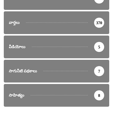
వార్తలు
370
వీడియోలు
5
సాగునీటి పథకాలు
7
సాహిత్యం
8