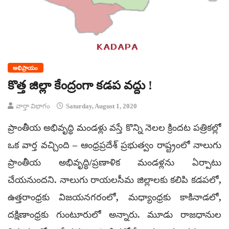
అభిప్రాయం
కొత్త జిల్లా కేంద్రంగా కడప వద్దు !
వార్తా విభాగం
Saturday, August 1, 2020
ప్రాంతీయ అభివృద్ధి మండళ్లు వస్తే కొన్ని నెలల క్రిందట పత్రికల్లో
ఒక వార్త వచ్చింది – ఆంధ్రప్రదేశ్ ప్రభుత్వం రాష్ట్రంలో నాలుగు
ప్రాంతీయ అభివృద్ధి/ప్రణాళిక మండళ్లను ఏర్పాటు
చేయనుందని. నాలుగు రాయలసీమ జిల్లాలకు కలిపి కడపలో,
ఉత్తరాంధ్రకు విజయనగరంలో, మధ్యాంధ్రకు కాకినాడలో,
దక్షిణాంధ్రకు గుంటూరులో అన్నారు. మూడు రాజధానుల