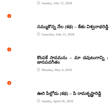
Sunday, July 12, 2026
2
కథలు
నమ్ముకొన్న నేల (కథ) – కేతు విశ్వనాథరెడ్డి
Saturday, July 11, 2026
3
జానపద గీతాలు
కొంపకే సావమను – మా డవుటుగాన్ని :
జానపదగీతం
Monday, May 4, 2026
4
కథలు
ఊరి పిల్లోడు (కథ) – పి రామకృష్ణారెడ్డి
Sunday, April 26, 2026