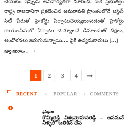
చేయటం ఇప్పుడు అనివార్యతగా మారింది. ఐతే ప్రభుత్వం
రాష్ట్ర రాజధానిగా ప్రకటించిన అమరావతి ప్రాంతంలోనే జస్టిస్
సిటీ పేరుతో హైకోర్టు ఏర్పాటుచెయ్యబూనడంతో హైకోర్టు
రాయలసీమలో ఏర్పాటు చెయ్యాలనే డిమాండుతో దీక్షలు,
ఆందోళనలు జరుగుతున్నాయి…. పైకి ఉద్యమకారులు […]
పూర్తి వివరాలు ...
1
2
3
4
RECENT
POPULAR
COMMENTS
1
ప్రసిద్ధులు
కొమ్మిరెడ్డి విశ్వమోహనరెడ్డి – జనమనే
నీళ్ళలో బతికిన చేప