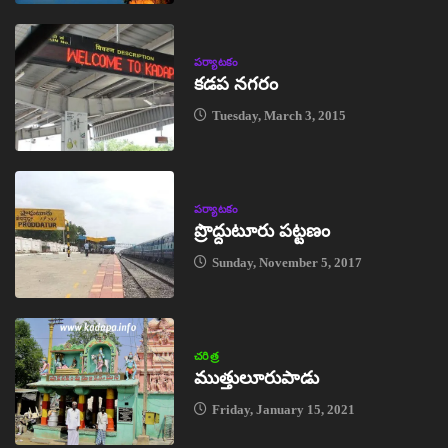
పర్యాటకం
కడప నగరం
Tuesday, March 3, 2015
పర్యాటకం
ప్రొద్దుటూరు పట్టణం
Sunday, November 5, 2017
చరిత్ర
ముత్తులూరుపాడు
Friday, January 15, 2021