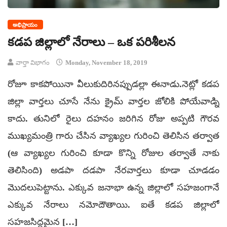
అభిప్రాయం
కడప జిల్లాలో నేరాలు – ఒక పరిశీలన
వార్తా విభాగం
Monday, November 18, 2019
రోజూ కాకపోయినా వీలుకుదిరినప్పుడల్లా ఈనాడు.నెట్లో కడప
జిల్లా వార్తలు చూసే నేను క్రైమ్ వార్తల జోలికి పోయేవాడ్ని
కాదు. తునిలో రైలు దహనం జరిగిన రోజు అప్పటి గౌరవ
ముఖ్యమంత్రి గారు చేసిన వ్యాఖ్యల గురించి తెలిసిన తర్వాత
(ఆ వ్యాఖ్యల గురించి కూడా కొన్ని రోజుల తర్వాతే నాకు
తెలిసింది) అడపా దడపా నేరవార్తలు కూడా చూడడం
మొదలుపెట్టాను. ఎక్కువ జనాభా ఉన్న జిల్లాలో సహజంగానే
ఎక్కువ నేరాలు నమోదౌతాయి. ఐతే కడప జిల్లాలో
సహజసిద్ధమైన […]