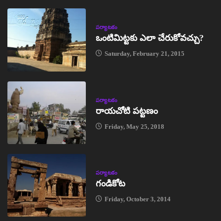
పర్యాటకం
ఒంటిమిట్టకు ఎలా చేరుకోవచ్చు?
Saturday, February 21, 2015
పర్యాటకం
రాయచోటి పట్టణం
Friday, May 25, 2018
పర్యాటకం
గండికోట
Friday, October 3, 2014