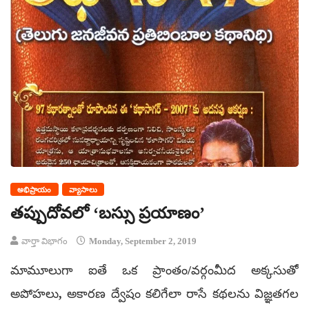
అభిప్రాయం
వ్యాసాలు
తప్పుదోవలో ‘బస్సు ప్రయాణం’
వార్తా విభాగం
Monday, September 2, 2019
మామూలుగా ఐతే ఒక ప్రాంతం/వర్గంమీద అక్కసుతో
అపోహలు, అకారణ ద్వేషం కలిగేలా రాసే కథలను విజ్ఞతగల