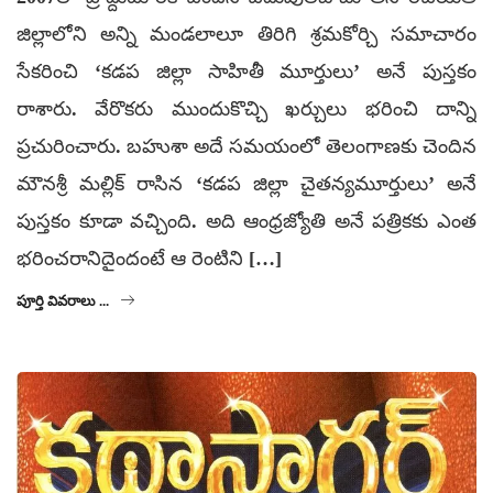
జిల్లాలోని అన్ని మండలాలూ తిరిగి శ్రమకోర్చి సమాచారం
సేకరించి ‘కడప జిల్లా సాహితీ మూర్తులు’ అనే పుస్తకం
రాశారు. వేరొకరు ముందుకొచ్చి ఖర్చులు భరించి దాన్ని
ప్రచురించారు. బహుశా అదే సమయంలో తెలంగాణకు చెందిన
మౌనశ్రీ మల్లిక్‌ రాసిన ‘కడప జిల్లా చైతన్యమూర్తులు’ అనే
పుస్తకం కూడా వచ్చింది. అది ఆంధ్రజ్యోతి అనే పత్రికకు ఎంత
భరించరానిదైందంటే ఆ రెంటిని […]
పూర్తి వివరాలు ...