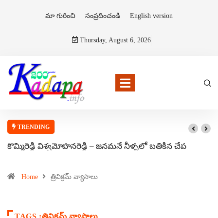
మా గురించి
సంప్రదించండి
English version
Thursday, August 6, 2026
TRENDING
కొమ్మిరెడ్డి విశ్వమోహనరెడ్డి – జనమనే నీళ్ళలో బతికిన చేప
Home
త్రివిక్రమ్ వ్యాసాలు
TAGS :త్రివిక్రమ్ వ్యాసాలు