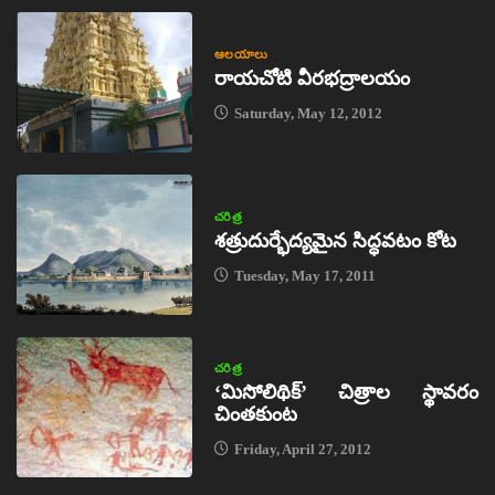
ఆలయాలు
రాయచోటి వీరభద్రాలయం
Saturday, May 12, 2012
చరిత్ర
శత్రుదుర్భేద్యమైన సిద్ధవటం కోట
Tuesday, May 17, 2011
చరిత్ర
‘మిసోలిథిక్‌’ చిత్రాల స్థావరం
చింతకుంట
Friday, April 27, 2012