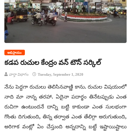
అభిప్రాయం
కడప రుచుల కేంద్రం వన్ టౌన్ సర్కిల్
వార్తా విభాగం
Tuesday, September 1, 2020
నేను పెద్దగా రుచులు తెలిసినవాణ్ణి కాను. రుచుల విషయంలో
నాది మా నాన్న తరహా. ఏదైనా పదార్థం తినేటప్పుడు ఎంత
రుచిగా ఉంటుందనే దాన్ని బట్టి కాకుండా ఎంత సులభంగా
గొంతు దిగుతుంది, తిన్న తర్వాత ఎంత తేలిగ్గా అరుగుతుంది,
అరిగాక వంట్లో ఏం చేస్తుంది అన్నదాన్ని బట్టే ఇష్టాయిష్టాలు