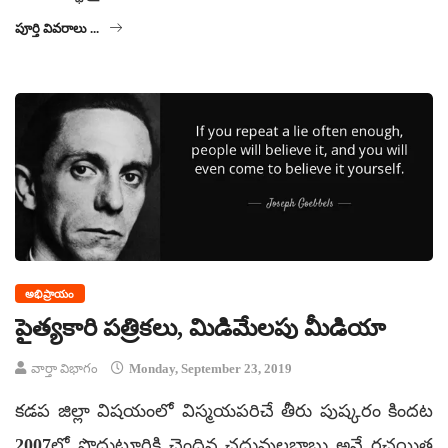
పూర్తి వివరాలు ...
అభిప్రాయం
పైత్యకారి పత్రికలు, మిడిమేలపు మీడియా
వార్తా విభాగం
Monday, September 23, 2019
కడప జిల్లా విషయంలో విస్మయపరిచే తీరు పుష్కరం కిందట
2007లో ప్రొద్దుటూరికి చెందిన చదువులబాబు అనే రచయిత