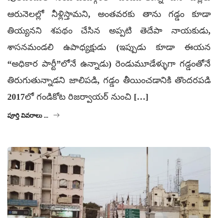
ఆరునెలల్లో నీళ్లిస్తామని, అంతవరకు తాను గడ్డం కూడా
తియ్యనని శపథం చేసిన అప్పటి తెదేపా నాయకుడు,
శాసనమండలి ఉపాధ్యక్షుడు (ఇప్పుడు కూడా ఈయన
“అధికార పార్టీ”లోనే ఉన్నాడు) రెండుమూడేళ్ళుగా గడ్డంతోనే
తిరుగుతున్నాడని జాలిపడి, గడ్డం తీయించడానికి తొందరపడి
2017లో గండికోట రిజర్వాయర్ నుంచి […]
పూర్తి వివరాలు ...