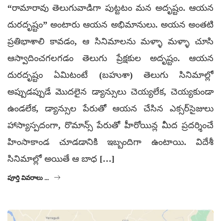
“రామారావు తెలుగువాడిగా పుట్టటం మన అదృష్టం. ఆయన
దురదృష్టం” అంటారు ఆయన అభిమానులు. అయన అంతటి
ప్రతిభాశాలి కావడం, ఆ సినిమాలను మళ్ళా మళ్ళా చూసి
ఆస్వాదించగలగడం తెలుగు ప్రేక్షకుల అదృష్టం. ఆయన
దురదృష్టం ఏమిటంటే (బహుశా) తెలుగు సినిమాల్లో
అప్పుడప్పుడే మొదలైన డ్యాన్సులు చెయ్యలేక, చెయ్యకుండా
ఉండలేక, డ్యాన్సుల పేరుతో ఆయన చేసిన ఎక్సర్‌సైజులు
హాస్యాస్పదంగా, రొమాన్స్ పేరుతో హీరోయిన్ల మీద ప్రదర్శించే
హింసాకాండ చూడడానికి ఇబ్బందిగా ఉంటాయి. విదేశీ
సినిమాల్లో అయితే ఆ బాధ […]
పూర్తి వివరాలు ...