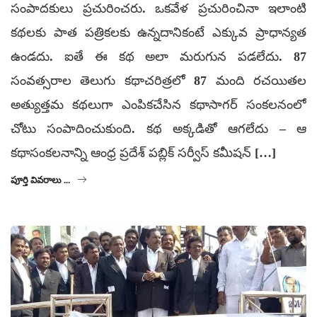
సంపాదకులు ప్రచురించరు. ఒకవేళ ప్రచురించినా ఇలాంటి
కథలకు పాత పత్రికలకు ఉన్నదానికంటే ఎక్కువ ప్రాధాన్యత
ఉండదు. ఐతే ఈ కథ అలా మరుగున పడలేదు. 87
సంవత్సరాల తెలుగు కథాచరిత్రలో 87 మంది రచయితల
అత్యుత్తమ కథలుగా ఎంపికచేసిన కథాసాగర్ సంకలనంలో
చోటు సంపాదించుకుంది. కథ అక్కడితో ఆగలేదు – ఆ
కథాసంకలనాన్ని ఆంధ్ర ప్రదేశ్ పబ్లిక్ సర్వీస్ కమీషన్ […]
పూర్తి వివరాలు ...