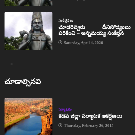
సంకీర్తనలు
చూడరెవ్వరు దీనిసోద్యంబు
పరికించి – అన్నమయ్య సంకీర్తన
Saturday, April 4, 2026
చూడాల్సినవి
పర్యాటకం
కడప జిల్లా పర్యాటక ఆకర్షణలు
Thursday, February 26, 2015