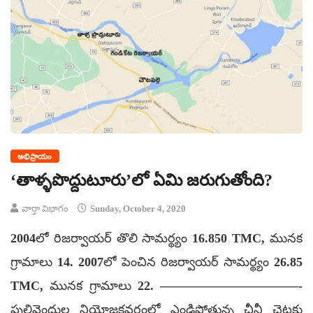
అభిప్రాయం
‘తాళ్ళపొద్దుటూరు’లో ఏమి జరుగుతోంది?
వార్తా విభాగం
Sunday, October 4, 2020
2004లో రిజర్వాయర్ తొలి సామర్థ్యం 16.850 TMC, మునక
గ్రామాలు 14. 2007లో పెంచిన రిజర్వాయర్ సామర్థ్యం 26.85
TMC, మునక గ్రామాలు 22. ———————————-
పులివెందుల నియోజకవర్గంలో ఎండిపోతున్న చీనీ చెట్లకు