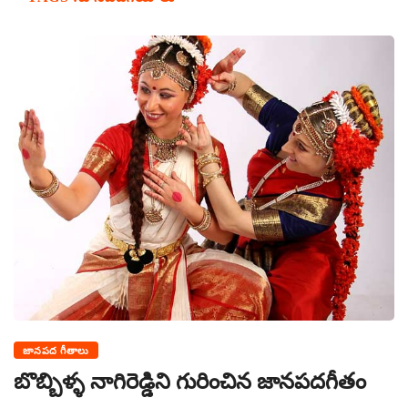
జానపద గీతాలు
బొబ్బిళ్ళ నాగిరెడ్డిని గురించిన జానపదగీతం