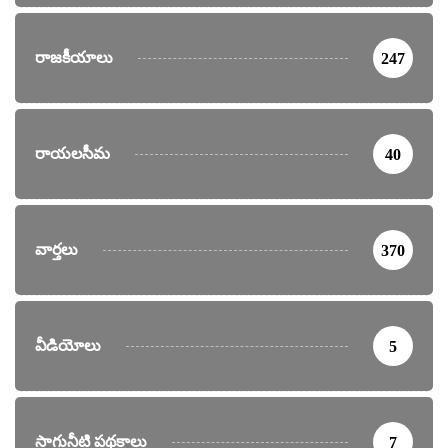
రాజకీయాలు
247
రాయలసీమ
40
వార్తలు
370
వీడియోలు
5
సాగునీటి పథకాలు
7