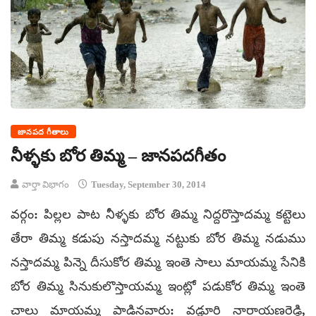
జానపద గీతాలు
నీళ్ళకు బోర తిమ్మ – జానపదగీతం
వార్తా విభాగం
Tuesday, September 30, 2014
వర్గం: పిల్లల పాట నీళ్ళకు బోర తిమ్మ నిద్దరొస్తాదమ్మ కట్టెలు
తేరా తిమ్మ కడుపు నస్తాదమ్మ నట్టుకు బోర తిమ్మ నడుము
నస్తాదమ్మ పిన్నె దీసుకోర తిమ్మ ఇంతె సాలు మాయమ్మ సేనికి
బోర తిమ్మ సినుకులొస్తాయమ్మ ఇంట్లో పడుకోర తిమ్మ ఇంతె
చాలు మాయమ్మ పాడినవారు: వడ్లూరి నారాయణరెడ్డి,