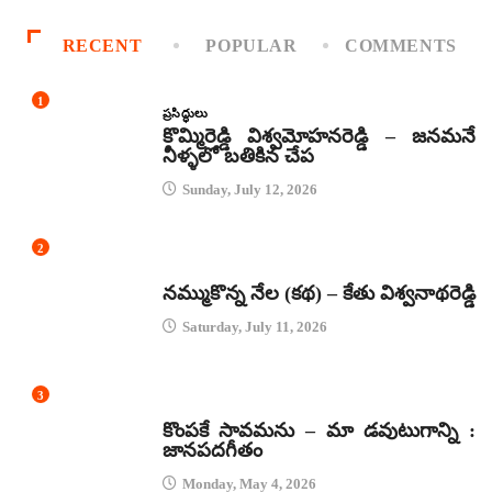
RECENT
POPULAR
COMMENTS
1
ప్రసిద్ధులు
కొమ్మిరెడ్డి విశ్వమోహనరెడ్డి – జనమనే
నీళ్ళలో బతికిన చేప
Sunday, July 12, 2026
2
కథలు
నమ్ముకొన్న నేల (కథ) – కేతు విశ్వనాథరెడ్డి
Saturday, July 11, 2026
3
జానపద గీతాలు
కొంపకే సావమను – మా డవుటుగాన్ని :
జానపదగీతం
Monday, May 4, 2026