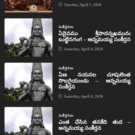
Tuesday, April 7, 2026
సంకీర్తనలు
ఏదైవము శ్రీపాదన్నఖమునఁ
బుట్టినగంగ – అన్నమయ్య సంకీర్తన
Saturday, April 4, 2026
సంకీర్తనలు
ఏణ నయనల చూపులెంత
సొబగైయుండు – అన్నమయ్య
సంకీర్తన
Saturday, April 4, 2026
సంకీర్తనలు
ఎంత చేసిన తనకేది తుద –
అన్నమయ్య సంకీర్తన