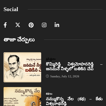
Social
తాజా చేర్పులు
ప్రసిద్ధులు
కొమ్మిరెడ్డి విశ్వమోహనరెడ్డి –
జనమనే నీళ్ళలో బతికిన చేప
Sunday, July 12, 2026
కథలు
నమ్ముకొన్న నేల (కథ) – కేతు
విశ్వనాథరెడ్డి