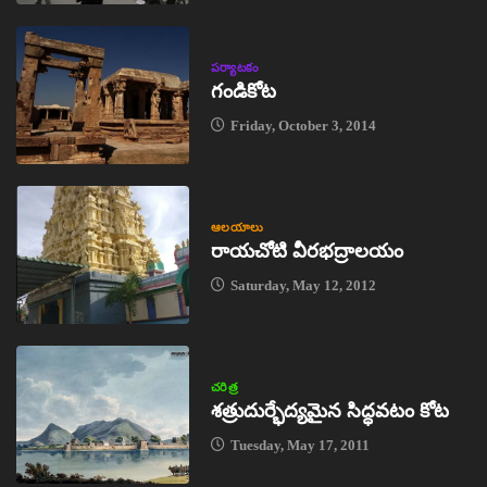
పర్యాటకం
గండికోట
Friday, October 3, 2014
ఆలయాలు
రాయచోటి వీరభద్రాలయం
Saturday, May 12, 2012
చరిత్ర
శత్రుదుర్భేద్యమైన సిద్ధవటం కోట
Tuesday, May 17, 2011