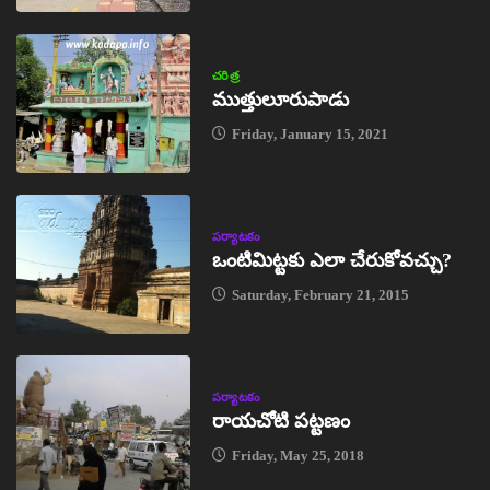
చరిత్ర
ముత్తులూరుపాడు
Friday, January 15, 2021
పర్యాటకం
ఒంటిమిట్టకు ఎలా చేరుకోవచ్చు?
Saturday, February 21, 2015
పర్యాటకం
రాయచోటి పట్టణం
Friday, May 25, 2018