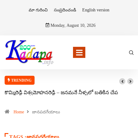
మా గురించి
సంప్రదించండి
English version
Monday, August 10, 2026
TRENDING
కొమ్మిరెడ్డి విశ్వమోహనరెడ్డి – జనమనే నీళ్ళలో బతికిన చేప
Home
జానపదగేయాలు
TAGS :జానపదగేయాలు