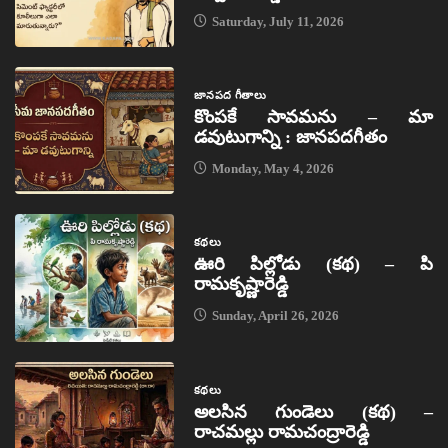
Saturday, July 11, 2026
జానపద గీతాలు
కొంపకే సావమను – మా
డవుటుగాన్ని : జానపదగీతం
Monday, May 4, 2026
కథలు
ఊరి పిల్లోడు (కథ) – పి
రామకృష్ణారెడ్డి
Sunday, April 26, 2026
కథలు
అలసిన గుండెలు (కథ) –
రాచమల్లు రామచంద్రారెడ్డి