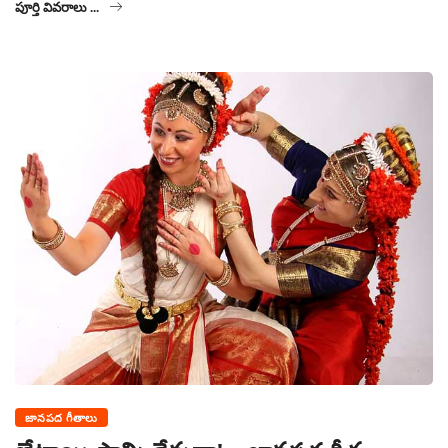
పూర్తి వివరాలు ...
జానపద గీతాలు