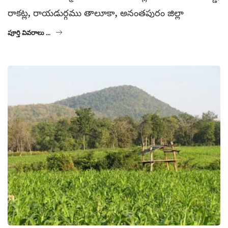
రాకట్ల, రాయడుర్గము తాలూకా, అనంతపురం జిల్లా
పూర్తి వివరాలు ...