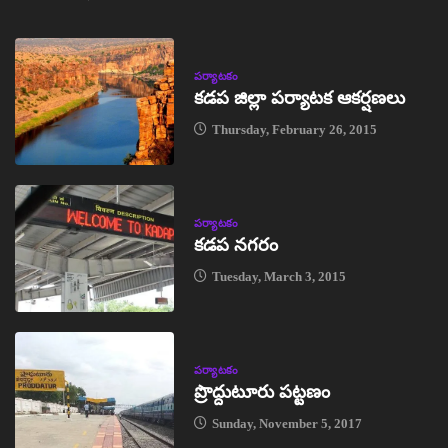
పర్యాటకం
కడప జిల్లా పర్యాటక ఆకర్షణలు
Thursday, February 26, 2015
పర్యాటకం
కడప నగరం
Tuesday, March 3, 2015
పర్యాటకం
ప్రొద్దుటూరు పట్టణం
Sunday, November 5, 2017