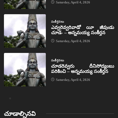
Saturday, April 4, 2026
సంకీర్తనలు
ఎవ్వరెవ్వరివాడో యీ జీవుఁడు
చూడ- – అన్నమయ్య సంకీర్తన
Saturday, April 4, 2026
సంకీర్తనలు
చూడరెవ్వరు దీనిసోద్యంబు
పరికించి – అన్నమయ్య సంకీర్తన
Saturday, April 4, 2026
చూడాల్సినవి