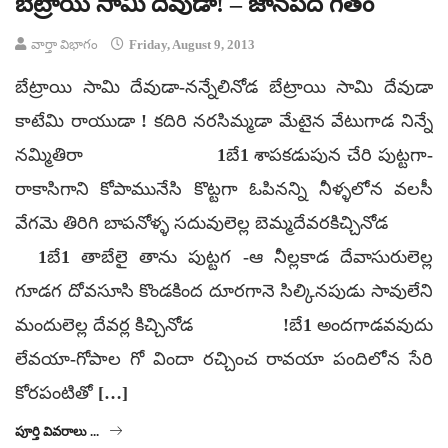
బేట్రాయి సామి దేవుడా! – జానపద గీతం
వార్తా విభాగం
Friday, August 9, 2013
బేట్రాయి సామి దేవుడా-నన్నేలినోడ బేట్రాయి సామి దేవుడా
కాటేమి రాయుడా ! కదిరి నరసిమ్మడా మేటైన వేటుగాడ నిన్నే
నమ్మితిరా 1బే1 శాపకడుపున చేరి పుట్టగా-
రాకాసిగాని కోపామునేసి కొట్టగా ఓపినన్ని నీళ్ళలోన వలసీ
వేగమె తిరిగి బాపనోళ్ళ సదువులెల్ల బెమ్మదేవరకిచ్చినోడ
1బే1 తాబేలై తాను పుట్టగ -ఆ నీల్లకాడ దేవాసురులెల్ల
గూడగ దోవసూసి కొండకింద దూరగానె సిల్కినపుడు సావులేని
మందులెల్ల దేవర్ల కిచ్చినోడ !బే1 అందగాడవవుదు
లేవయా-గోపాల గో విందా రచ్చించ రావయా పందిలోన సేరి
కోరపంటితో […]
పూర్తి వివరాలు ...