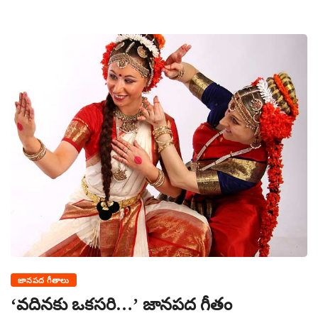
జానపద గీతాలు
‘వదినకు ఒకసరి…’ జానపద గీతం