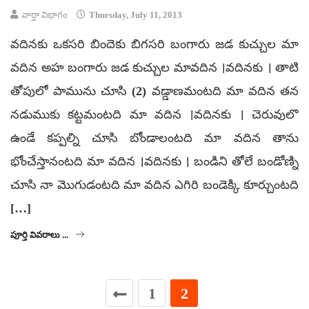
వార్తా విభాగం
Thursday, July 11, 2013
వదినకు ఒకసరి బిందెకు బిగసరి బంగారు జడ కుచ్చుల మా
వదిన అహ బంగారు జడ కుచ్చుల మావదిన ।వదినకు । తాటి
తోపులో పామును చూసి (2) వడ్డాణమంటది మా వదిన తన
నడుముకు కట్టమంటది మా వదిన ।వదినకు । చెరువులొ
ఉండే కప్పల్ని చూసి బోండాలంటది మా వదిన తాను
భోంచేస్తానంటది మా వదిన ।వదినకు । బండిని తోలే బండోణ్ని
చూసి నా మొగుడంటది మా వదిన ఎగిరి బండెక్కి కూర్చుంటది
[…]
పూర్తి వివరాలు ...
1
2