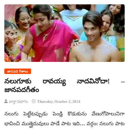
జానపద గీతాలు
నలుగూకు రావయ్య నాదవినోదా! –
జానపదగీతం
వార్తా విభాగం
Thursday, October 2, 2014
నలుగు పెట్టేటప్పుడు పెండ్లి కొడుకును వేణుగోపాలునిగా
భావించి ముత్తైదువులు పాడే పాట ఇది… వర్గం: నలుగు పాట