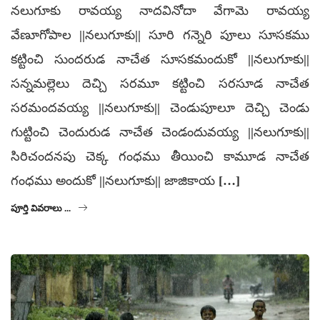
నలుగూకు రావయ్య నాదవినోదా వేగామె రావయ్య
వేణూగోపాల ||నలుగూకు|| సూరి గన్నెరి పూలు సూసకము
కట్టించి సుందరుడ నాచేత సూసకమందుకో ||నలుగూకు||
సన్నమల్లెలు దెచ్చి సరమూ కట్టించి సరసూడ నాచేత
సరమందవయ్య ||నలుగూకు|| చెండుపూలూ దెచ్చి చెండు
గుట్టించి చెందురుడ నాచేత చెండందువయ్య ||నలుగూకు||
సిరిచందనపు చెక్క గంధము తీయించి కామూడ నాచేత
గంధము అందుకో ||నలుగూకు|| జాజికాయ […]
పూర్తి వివరాలు ...