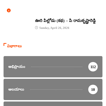
4
కథలు
ఊరి పిల్లోడు (కథ) – పి రామకృష్ణారెడ్డి
Sunday, April 26, 2026
విభాగాలు
అభిప్రాయం
112
ఆలయాలు
10