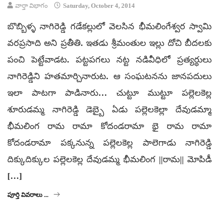
వార్తా విభాగం
Saturday, October 4, 2014
బొబ్బిళ్ళ నాగిరెడ్డి గడేకల్లులో వెలసిన భీమలింగేశ్వర స్వామి
వరప్రసాది అని ప్రతీతి. ఇతడు శ్రీమంతుల ఇల్లు దోచి బీదలకు
పంచి పెట్టేవాడట. పట్టపగలు నట్ట నడివీధిలో ప్రత్యర్ధులు
నాగిరెడ్డిని హతమార్చినారుట. ఆ సంఘటనను జానపదులు
ఇలా పాటగా పాడినారు… చుట్టూ ముట్టూ పల్లెలకెల్ల
శూరుడమ్మ నాగిరెడ్డి డెబ్బై ఏడు పల్లెలకెల్లా దేవుడమ్మా
భీమలింగ రామ రామా కోదండరామా భై రామ రామా
కోదండరామా పక్కనున్న పల్లెలకెల్ల పాలెగాడు నాగిరెడ్డి
దిక్కుదిక్కుల పల్లెలకెల్ల దేవుడమ్మ భీమలింగ ||రామ|| మోపిడీ
[…]
పూర్తి వివరాలు ...