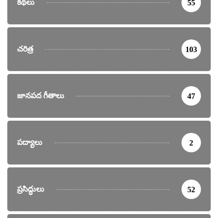
కథలు
55
చరిత్ర
103
జానపద గీతాలు
47
పద్యాలు
2
ప్రసిద్ధులు
52