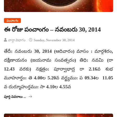
పంచాంగం
ఈ రోజు పంచాంగం – నవంబరు 30, 2014
వార్తా విభాగం
Sunday, November 30, 2014
తేదీ: నవంబరు 30, 2014 (ఆదివారం) మాసం : మార్గశిరం,
దక్షిణాయనం (జయనామ సంవత్సరం) తిధి: నవమి (రా
12.43 వరకు) నక్షత్రం: పూర్వాభాద్ర రా 2.16వ శుభ
మూహూర్తం: తె 4.00ల 5.20వ వర్జ్యము: ప 09.34ల 11.05
వ దుర్మూహుర్తము: సా 4.10ల 4.55వ
పూర్తి వివరాలు ...