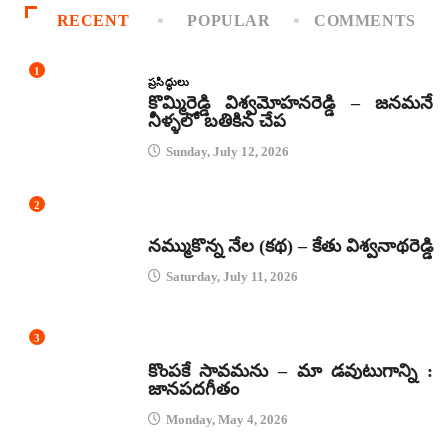
RECENT
POPULAR
COMMENTS
1
ప్రసిద్ధులు
కొమ్మిరెడ్డి విశ్వమోహనరెడ్డి – జనమనే
నీళ్ళలో బతికిన చేప
Sunday, July 12, 2026
2
కథలు
నమ్ముకొన్న నేల (కథ) – కేతు విశ్వనాథరెడ్డి
Saturday, July 11, 2026
3
జానపద గీతాలు
కొంపకే సావమను – మా డవుటుగాన్ని :
జానపదగీతం
Monday, May 4, 2026