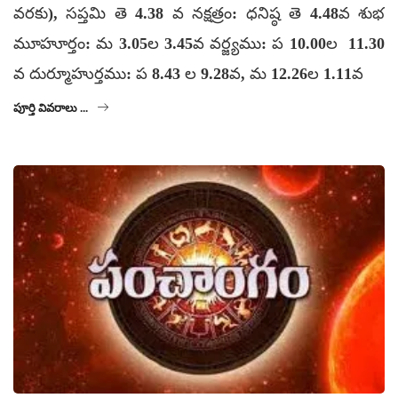
వరకు), సప్తమి తె 4.38 వ నక్షత్రం: ధనిష్ఠ తె 4.48వ శుభ
మూహూర్తం: మ 3.05ల 3.45వ వర్జ్యము: ప 10.00ల 11.30
వ దుర్మూహుర్తము: ప 8.43 ల 9.28వ, మ 12.26ల 1.11వ
పూర్తి వివరాలు ...