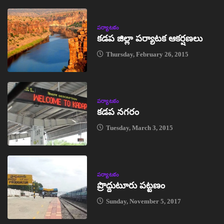
పర్యాటకం
కడప జిల్లా పర్యాటక ఆకర్షణలు
Thursday, February 26, 2015
పర్యాటకం
కడప నగరం
Tuesday, March 3, 2015
పర్యాటకం
ప్రొద్దుటూరు పట్టణం
Sunday, November 5, 2017