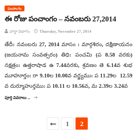
పంచాంగం
ఈ రోజు పంచాంగం – నవంబరు 27,2014
వార్తా విభాగం
Thursday, November 27, 2014
తేదీ: నవంబరు 27, 2014 మాసం : మార్గశిరం, దక్షిణాయనం
(జయనామ సంవత్సరం) తిధి: పంచమి (ప 8.58 వరకు)
నక్షత్రం: ఉత్తరాషాడ ఉ 7.44వరకు, శ్రవణం తె 6.14వ శుభ
మూహూర్తం: రా 9.10ల 10.00వ వర్జ్యము: ప 11.29ల 12.59
వ దుర్మూహుర్తము: ప 10.11 ల 10.56వ, మ 2.39ల 3.24వ
పూర్తి వివరాలు ...
1
2