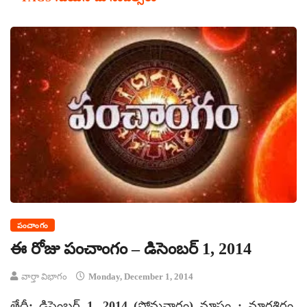
పంచాంగం
ఈ రోజు పంచాంగం – డిసెంబర్ 1, 2014
వార్తా విభాగం
Monday, December 1, 2014
తేదీ: డిసెంబర్ 1, 2014 (సోమవారం) మాసం : మార్గశిరం,