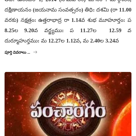
దక్షిణాయనం (జయనామ సంవత్సరం) తిధి: దశమి (రా 11.00
వరకు) నక్షత్రం: ఉత్తరాభాద్ర రా 1.14వ శుభ మూహూర్తం: ప
8.25ల 9.20వ వర్జ్యము: ప 11.27ల 12.59 వ
దుర్మూహుర్తము: మ 12.27ల 1.12వ, మ 2.40ల 3.24వ
పూర్తి వివరాలు ...