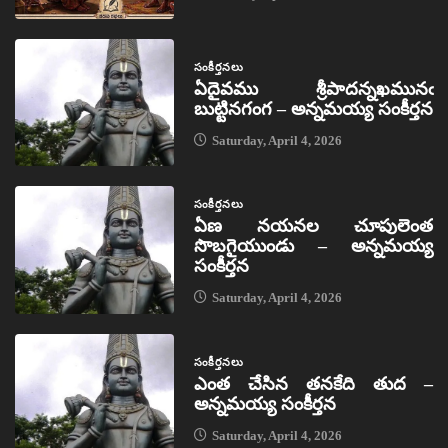
సంకీర్తనలు
ఏదైవము శ్రీపాదన్నఖమునఁ
బుట్టినగంగ – అన్నమయ్య సంకీర్తన
Saturday, April 4, 2026
సంకీర్తనలు
ఏణ నయనల చూపులెంత
సొబగైయుండు – అన్నమయ్య
సంకీర్తన
Saturday, April 4, 2026
సంకీర్తనలు
ఎంత చేసిన తనకేది తుద –
అన్నమయ్య సంకీర్తన
Saturday, April 4, 2026