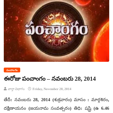
పంచాంగం
ఈరోజు పంచాంగం – నవంబరు 28, 2014
వార్తా విభాగం
Friday, November 28, 2014
తేదీ: నవంబరు 28, 2014 (శుక్రవారం) మాసం : మార్గశిరం,
దక్షిణాయనం (జయనామ సంవత్సరం) తిధి: షష్టి (ఉ 6.46