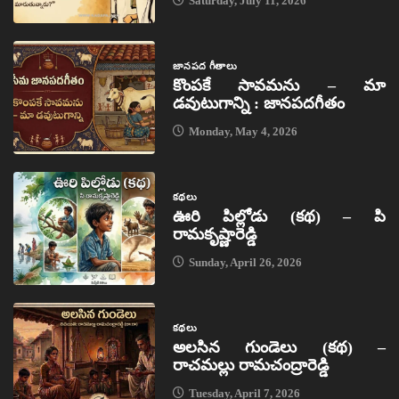
Saturday, July 11, 2026
జానపద గీతాలు
కొంపకే సావమను – మా
డవుటుగాన్ని : జానపదగీతం
Monday, May 4, 2026
కథలు
ఊరి పిల్లోడు (కథ) – పి
రామకృష్ణారెడ్డి
Sunday, April 26, 2026
కథలు
అలసిన గుండెలు (కథ) –
రాచమల్లు రామచంద్రారెడ్డి
Tuesday, April 7, 2026