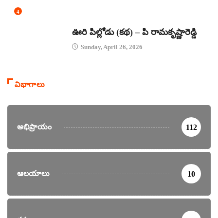
4
కథలు
ఊరి పిల్లోడు (కథ) – పి రామకృష్ణారెడ్డి
Sunday, April 26, 2026
విభాగాలు
అభిప్రాయం
112
ఆలయాలు
10