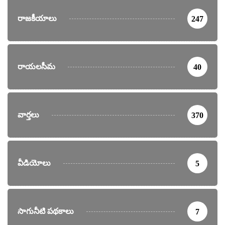
రాజకీయాలు
247
రాయలసీమ
40
వార్తలు
370
వీడియోలు
5
సాగునీటి పథకాలు
7