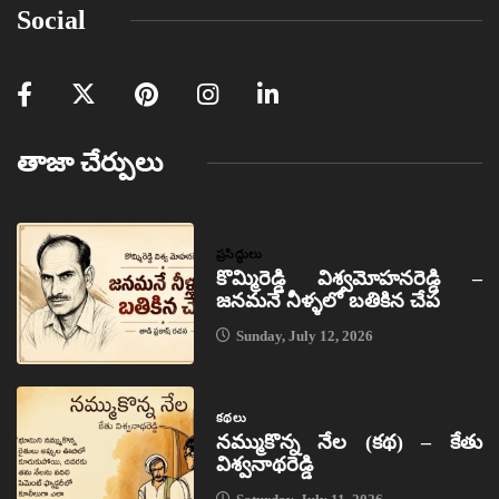
Social
తాజా చేర్పులు
ప్రసిద్ధులు
కొమ్మిరెడ్డి విశ్వమోహనరెడ్డి –
జనమనే నీళ్ళలో బతికిన చేప
Sunday, July 12, 2026
కథలు
నమ్ముకొన్న నేల (కథ) – కేతు
విశ్వనాథరెడ్డి