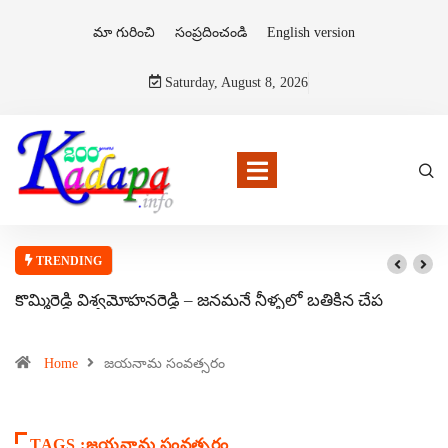
మా గురించి
సంప్రదించండి
English version
Saturday, August 8, 2026
TRENDING
కొమ్మిరెడ్డి విశ్వమోహనరెడ్డి – జనమనే నీళ్ళలో బతికిన చేప
Home
జయనామ సంవత్సరం
TAGS :జయనామ సంవత్సరం