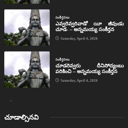
సంకీర్తనలు
ఎవ్వరెవ్వరివాడో యీ జీవుఁడు
చూడ- – అన్నమయ్య సంకీర్తన
Saturday, April 4, 2026
సంకీర్తనలు
చూడరెవ్వరు దీనిసోద్యంబు
పరికించి – అన్నమయ్య సంకీర్తన
Saturday, April 4, 2026
చూడాల్సినవి