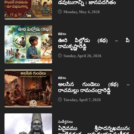
డవుటుగాన్ని : జానపదగీతం
Monday, May 4, 2026
కథలు
ఊరి పిల్లోడు (కథ) – పి
రామకృష్ణారెడ్డి
Sunday, April 26, 2026
కథలు
అలసిన గుండెలు (కథ) –
రాచమల్లు రామచంద్రారెడ్డి
Tuesday, April 7, 2026
సంకీర్తనలు
ఏదైవము శ్రీపాదన్నఖమునఁ