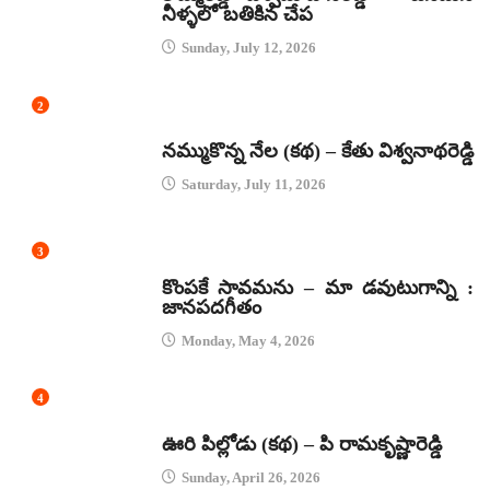
నీళ్ళలో బతికిన చేప
Sunday, July 12, 2026
2
కథలు
నమ్ముకొన్న నేల (కథ) – కేతు విశ్వనాథరెడ్డి
Saturday, July 11, 2026
3
జానపద గీతాలు
కొంపకే సావమను – మా డవుటుగాన్ని :
జానపదగీతం
Monday, May 4, 2026
4
కథలు
ఊరి పిల్లోడు (కథ) – పి రామకృష్ణారెడ్డి
Sunday, April 26, 2026