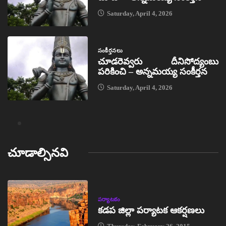
Saturday, April 4, 2026
సంకీర్తనలు
చూడరెవ్వరు దీనిసోద్యంబు
పరికించి – అన్నమయ్య సంకీర్తన
Saturday, April 4, 2026
చూడాల్సినవి
పర్యాటకం
కడప జిల్లా పర్యాటక ఆకర్షణలు