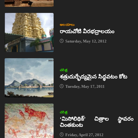
ఆలయాలు
రాయచోటి వీరభద్రాలయం
Saturday, May 12, 2012
చరిత్ర
శత్రుదుర్భేద్యమైన సిద్ధవటం కోట
Tuesday, May 17, 2011
చరిత్ర
‘మిసోలిథిక్‌’ చిత్రాల స్థావరం
చింతకుంట
Friday, April 27, 2012