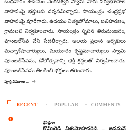
బుధవారం ఉదయం వేంకటేశ్వర స్వామి వారు సర్వభూపాల
వాహనంపై భక్తులకు దర్శనమిచ్చారు. సాయంత్రం చంద్రప్రభ
వాహనంపై వూరేగారు. ఉదయం నిత్యహోమాలు, బలిహరణం,
గ్రామబలి నిర్వహించారు. సాయంత్రం స్నపన తిరుమంజనం,
వూంజల్‌సేవ చేసి సేదతీర్చారు. ఆలయ ప్రధాన అర్చకులు
మచ్ఛాశేషాచార్యులు, మయూరం కృష్ణమాచార్యులు స్వామి
వూంజల్‌సేవను, డోలోత్సవాన్ని భక్తి శ్రద్ధలతో నిర్వహించారు.
వూంజల్‌సేవను తిలకించి భక్తులు తరించారు.
పూర్తి వివరాలు ...
RECENT
POPULAR
COMMENTS
1
ప్రసిద్ధులు
కొమ్మిరెడ్డి విశ్వమోహనరెడ్డి – జనమనే