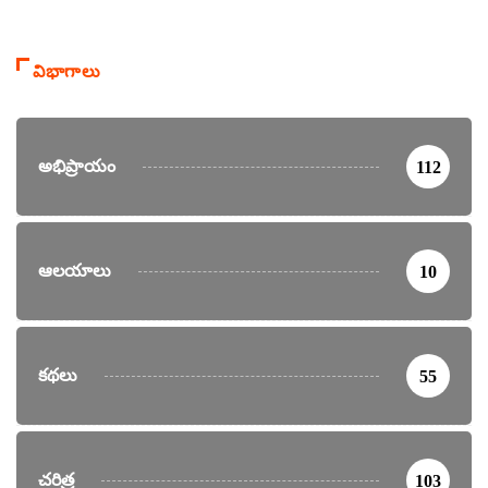
విభాగాలు
అభిప్రాయం
112
ఆలయాలు
10
కథలు
55
చరిత్ర
103