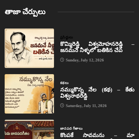
తాజా చేర్పులు
ప్రసిద్ధులు
కొమ్మిరెడ్డి విశ్వమోహనరెడ్డి –
జనమనే నీళ్ళలో బతికిన చేప
Sunday, July 12, 2026
కథలు
నమ్ముకొన్న నేల (కథ) – కేతు
విశ్వనాథరెడ్డి
Saturday, July 11, 2026
జానపద గీతాలు
కొంపకే సావమను – మా