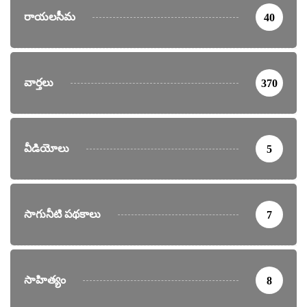
రాయలసీమ
40
వార్తలు
370
వీడియోలు
5
సాగునీటి పథకాలు
7
సాహిత్యం
8