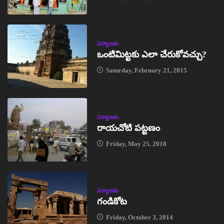
పర్యాటకం
ఒంటిమిట్టకు ఎలా చేరుకోవచ్చు?
Saturday, February 21, 2015
పర్యాటకం
రాయచోటి పట్టణం
Friday, May 25, 2018
పర్యాటకం
గండికోట
Friday, October 3, 2014