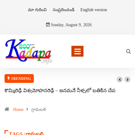
మా గురించి
సంప్రదించండి
English version
Sunday, August 9, 2026
TRENDING
కొమ్మిరెడ్డి విశ్వమోహనరెడ్డి – జనమనే నీళ్ళలో బతికిన చేప
Home
గ్రామబలి
TAGS :గ్రామబలి