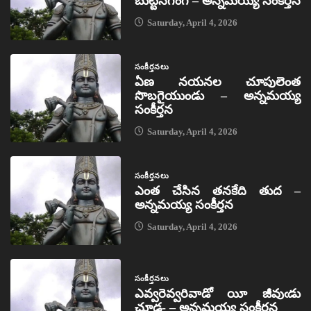
బుట్టినగంగ – అన్నమయ్య సంకీర్తన
Saturday, April 4, 2026
సంకీర్తనలు
ఏణ నయనల చూపులెంత
సొబగైయుండు – అన్నమయ్య
సంకీర్తన
Saturday, April 4, 2026
సంకీర్తనలు
ఎంత చేసిన తనకేది తుద –
అన్నమయ్య సంకీర్తన
Saturday, April 4, 2026
సంకీర్తనలు
ఎవ్వరెవ్వరివాడో యీ జీవుఁడు
చూడ- – అన్నమయ్య సంకీర్తన