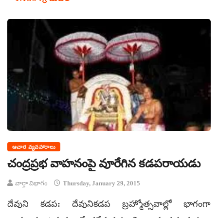
ఆచార వ్యవహారాలు
చంద్రప్రభ వాహనంపై వూరేగిన కడపరాయడు
వార్తా విభాగం
Thursday, January 29, 2015
దేవుని కడప: దేవునికడప బ్రహ్మోత్సవాల్లో భాగంగా