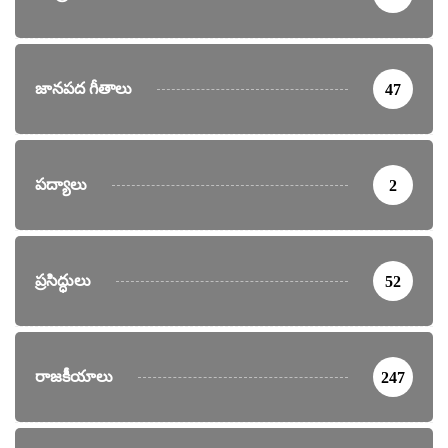
జానపద గీతాలు
47
పద్యాలు
2
ప్రసిద్ధులు
52
రాజకీయాలు
247