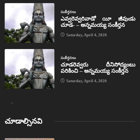
సంకీర్తనలు
ఎవ్వరెవ్వరివాడో యీ జీవుఁడు
చూడ- – అన్నమయ్య సంకీర్తన
Saturday, April 4, 2026
సంకీర్తనలు
చూడరెవ్వరు దీనిసోద్యంబు
పరికించి – అన్నమయ్య సంకీర్తన
Saturday, April 4, 2026
చూడాల్సినవి