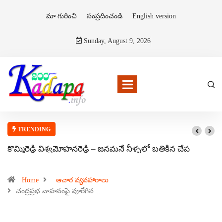
మా గురించి
సంప్రదించండి
English version
Sunday, August 9, 2026
TRENDING
కొమ్మిరెడ్డి విశ్వమోహనరెడ్డి – జనమనే నీళ్ళలో బతికిన చేప
Home
ఆచార వ్యవహారాలు
చంద్రప్రభ వాహనంపై వూరేగిన…