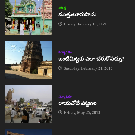
చరిత్ర
ముత్తులూరుపాడు
Friday, January 15, 2021
పర్యాటకం
ఒంటిమిట్టకు ఎలా చేరుకోవచ్చు?
Saturday, February 21, 2015
పర్యాటకం
రాయచోటి పట్టణం
Friday, May 25, 2018