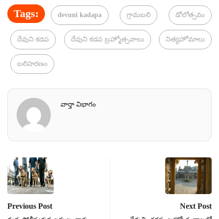
Tags:
devuni kadapa
గ్రామబలి
డోలోత్సవం
దేవుని కడప
దేవుని కడప బ్రహ్మోత్సవాలు
నిత్యహోమాలు
బలిహరణం
వార్తా విభాగం
Previous Post
Next Post