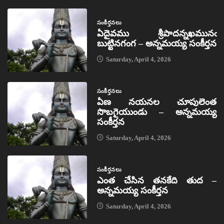
సంకీర్తనలు
ఏదైవము శ్రీపాదన్నఖమునఁ
బుట్టినగంగ – అన్నమయ్య సంకీర్తన
Saturday, April 4, 2026
సంకీర్తనలు
ఏణ నయనల చూపులెంత
సొబగైయుండు – అన్నమయ్య
సంకీర్తన
Saturday, April 4, 2026
సంకీర్తనలు
ఎంత చేసిన తనకేది తుద –
అన్నమయ్య సంకీర్తన
Saturday, April 4, 2026