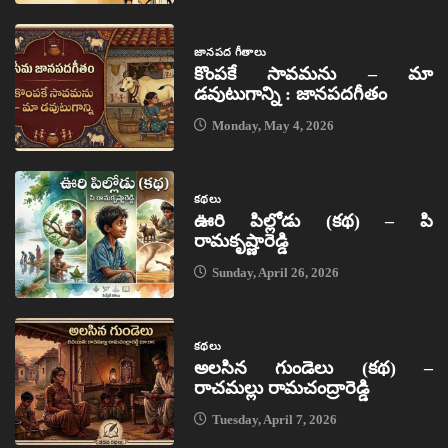
జానపద గీతాలు
కొంపకే సావమను – మా
డవుటుగాన్ని : జానపదగీతం
Monday, May 4, 2026
కథలు
ఊరి పిల్లోడు (కథ) – పి
రామకృష్ణారెడ్డి
Sunday, April 26, 2026
కథలు
అలసిన గుండెలు (కథ) –
రాచమల్లు రామచంద్రారెడ్డి
Tuesday, April 7, 2026