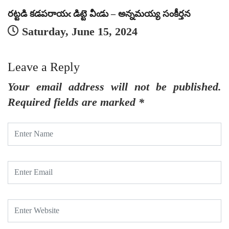
రట్టడి కడపరాయఁ డిట్టె వీఁడు – అన్నమయ్య సంకీర్తన
Saturday, June 15, 2024
Leave a Reply
Your email address will not be published.
Required fields are marked
*