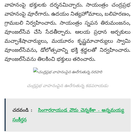
వాహనంపై భక్తులకు దర్శనమిచ్చారు. సాయంత్రం చంద్రప్రభ
వాహనంపై వూరేగారు. ఉదయం నిత్యహోమాలు, బలిహరణం,
గ్రామబలి నిర్వహించారు. సాయంత్రం స్నపన తిరుమంజనం,
వూంజల్‌సేవ చేసి సేదతీర్చారు. ఆలయ ప్రధాన అర్చకులు
మచ్ఛాశేషాచార్యులు, మయూరం కృష్ణమాచార్యులు స్వామి
వూంజల్‌సేవను, డోలోత్సవాన్ని భక్తి శ్రద్ధలతో నిర్వహించారు.
వూంజల్‌సేవను తిలకించి భక్తులు తరించారు.
చంద్రప్రభ వాహనంపైన ఊరేగుతున్న కడపరాయడు
చదవండి :
సింగారరాయుడ వౌదు చెన్నకేశా - అన్నమయ్య
సంకీర్తన