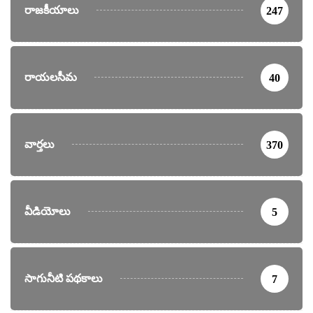
రాజకీయాలు
247
రాయలసీమ
40
వార్తలు
370
వీడియోలు
5
సాగునీటి పథకాలు
7