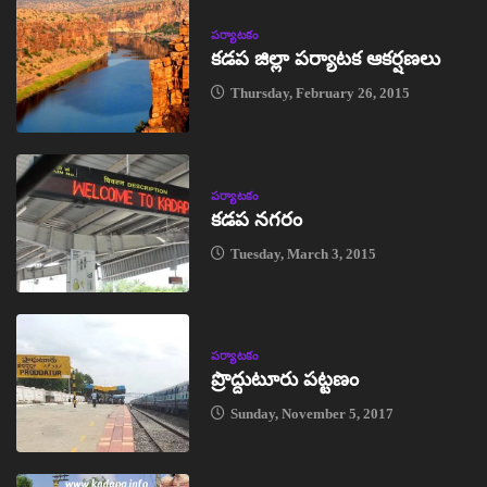
పర్యాటకం
కడప జిల్లా పర్యాటక ఆకర్షణలు
Thursday, February 26, 2015
పర్యాటకం
కడప నగరం
Tuesday, March 3, 2015
పర్యాటకం
ప్రొద్దుటూరు పట్టణం
Sunday, November 5, 2017