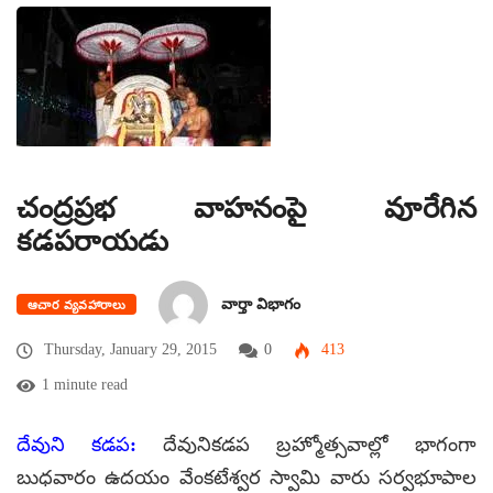
చంద్రప్రభ వాహనంపై వూరేగిన
కడపరాయడు
వార్తా విభాగం
ఆచార వ్యవహారాలు
Thursday, January 29, 2015
0
413
1 minute read
దేవుని కడప:
దేవునికడప బ్రహ్మోత్సవాల్లో భాగంగా
బుధవారం ఉదయం వేంకటేశ్వర స్వామి వారు సర్వభూపాల