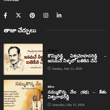
తాజా చేర్పులు
ప్రసిద్ధులు
కొమ్మిరెడ్డి విశ్వమోహనరెడ్డి –
జనమనే నీళ్ళలో బతికిన చేప
Sunday, July 12, 2026
కథలు
నమ్ముకొన్న నేల (కథ) – కేతు
విశ్వనాథరెడ్డి
Saturday, July 11, 2026