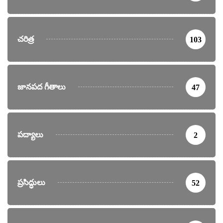
చరిత్ర
103
జానపద గీతాలు
47
పద్యాలు
2
ప్రసిద్ధులు
52