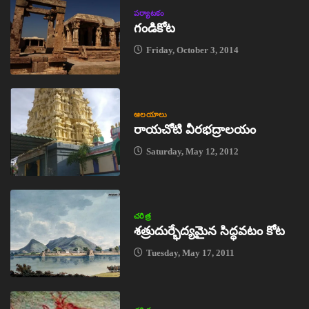
పర్యాటకం
గండికోట
Friday, October 3, 2014
ఆలయాలు
రాయచోటి వీరభద్రాలయం
Saturday, May 12, 2012
చరిత్ర
శత్రుదుర్భేద్యమైన సిద్ధవటం కోట
Tuesday, May 17, 2011