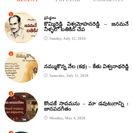
1
ప్రసిద్ధులు
కొమ్మిరెడ్డి విశ్వమోహనరెడ్డి – జనమనే
నీళ్ళలో బతికిన చేప
Sunday, July 12, 2026
2
కథలు
నమ్ముకొన్న నేల (కథ) – కేతు విశ్వనాథరెడ్డి
Saturday, July 11, 2026
3
జానపద గీతాలు
కొంపకే సావమను – మా డవుటుగాన్ని :
జానపదగీతం
Monday, May 4, 2026