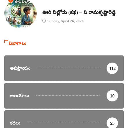
4
కథలు
ఊరి పిల్లోడు (కథ) – పి రామకృష్ణారెడ్డి
Sunday, April 26, 2026
విభాగాలు
అభిప్రాయం
112
ఆలయాలు
10
కథలు
55