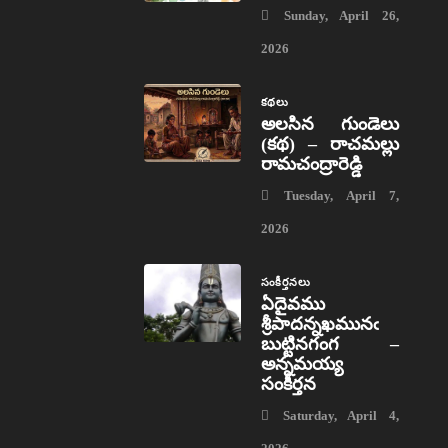
Sunday, April 26,
2026
కథలు
అలసిన గుండెలు
(కథ) – రాచమల్లు
రామచంద్రారెడ్డి
Tuesday, April 7,
2026
సంకీర్తనలు
ఏదైవము
శ్రీపాదన్నఖమునఁ
బుట్టినగంగ –
అన్నమయ్య
సంకీర్తన
Saturday, April 4,