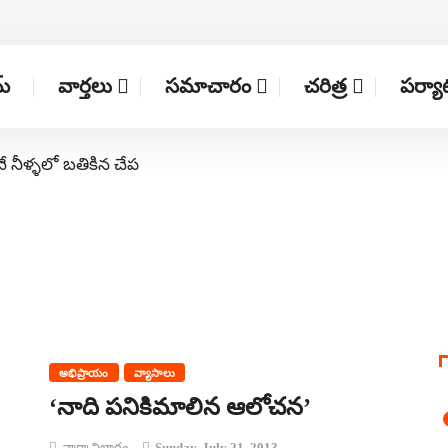
్
వార్తలు
సమాచారం
చరిత్ర
పర్య
నే నీళ్ళలో బతికిన చేప
అభిప్రాయం
వ్యాసాలు
‘నాది పనికిమాలిన ఆలోచన’
వార్తా విభాగం
Sunday, July 21, 2013