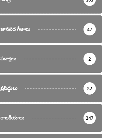
జానపద గీతాలు
47
పద్యాలు
2
ప్రసిద్ధులు
52
రాజకీయాలు
247