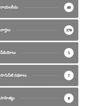
రాయలసీమ
40
వార్తలు
370
వీడియోలు
5
సాగునీటి పథకాలు
7
సాహిత్యం
8