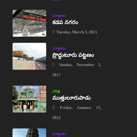
పర్యాటకం
కడప నగరం
Tuesday, March 3, 2015
పర్యాటకం
ప్రొద్దుటూరు పట్టణం
Sunday, November 5,
2017
చరిత్ర
ముత్తులూరుపాడు
Friday, January 15,
2021
పర్యాటకం