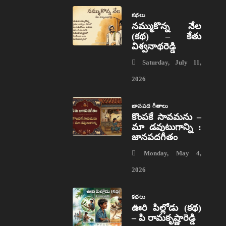
కథలు
నమ్ముకొన్న నేల
(కథ) – కేతు
విశ్వనాథరెడ్డి
Saturday, July 11,
2026
జానపద గీతాలు
కొంపకే సావమను –
మా డవుటుగాన్ని :
జానపదగీతం
Monday, May 4,
2026
కథలు
ఊరి పిల్లోడు (కథ)
– పి రామకృష్ణారెడ్డి