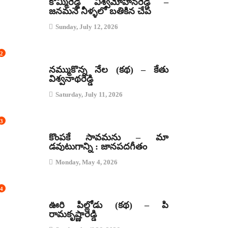
కొమ్మిరెడ్డి విశ్వమోహనరెడ్డి –
జనమనే నీళ్ళలో బతికిన చేప
Sunday, July 12, 2026
2
కథలు
నమ్ముకొన్న నేల (కథ) – కేతు
విశ్వనాథరెడ్డి
Saturday, July 11, 2026
3
జానపద గీతాలు
కొంపకే సావమను – మా
డవుటుగాన్ని : జానపదగీతం
Monday, May 4, 2026
4
కథలు
ఊరి పిల్లోడు (కథ) – పి
రామకృష్ణారెడ్డి