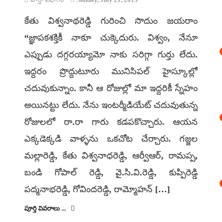
కేతు విశ్వనాథరెడ్డి గురించి సొదుం జయరాం
“జ్ఞాపకశక్తికీ నాకూ చుక్కెదురు. విశ్వం, నేనూ
ఎప్పుడు దగ్గరయ్యామో నాకు సరిగ్గా గుర్తు లేదు.
ఇద్దరం ప్రొద్దుటూరు మునిసిపల్ హైస్కూల్లో
చదువుకున్నాం. కానీ ఆ రోజుల్లో మా ఇద్దరికీ స్నేహం
అయినట్టు లేదు. నేను ఇంటర్మీడియేట్ చదువుతున్న
రోజులలో రా.రా గారు కడపకొచ్చారు. ఆయన
ఎక్కడెక్కడి వాళ్ళను ఒకచోట చేర్చారు. గజ్జల
మల్లారెడ్డి, కేతు విశ్వనాధరెడ్డి, ఆర్వీఆర్, రామప్ప,
బండి గోపాల్ రెడ్డి, వై.సి.వి.రెడ్డి, కుప్పిరెడ్డి
పద్మనాభరెడ్డి, గోవిందరెడ్డి, రామ్మోహన్ […]
పూర్తి వివరాలు ...