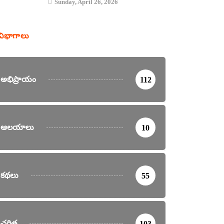
Sunday, April 26, 2026
విభాగాలు
అభిప్రాయం
112
ఆలయాలు
10
కథలు
55
చరిత్ర
103