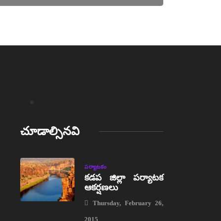
చూడాల్సినవి
పర్యాటకం
కడప జిల్లా పర్యాటక
ఆకర్షణలు
Thursday, February 26,
2015