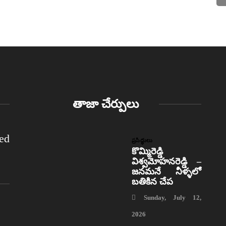
తాజా చేర్పులు
ed
ప్రసిద్ధులు
కొమ్మిరెడ్డి
విశ్వమోహనరెడ్డి –
జనమనే నీళ్ళలో
బతికిన చేప
Sunday, July 12,
2026