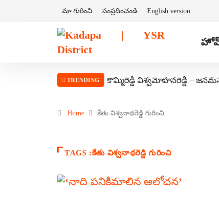
మా గురించి
సంప్రదించండి
English version
హోమ
కొమ్మిరెడ్డి విశ్వమోహనరెడ్డి – జనమ
TRENDING
Home
కేతు విశ్వనాథరెడ్డి గురించి
TAGS :కేతు విశ్వనాథరెడ్డి గురించి