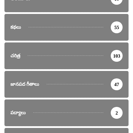
కథలు
55
చరిత్ర
103
జానపద గీతాలు
47
పద్యాలు
2