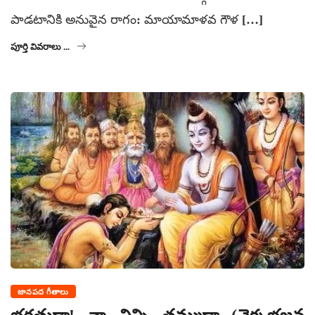
పాడటానికి అనువైన రాగం: మాయామాళవ గౌళ […]
పూర్తి వివరాలు ...
జానపద గీతాలు