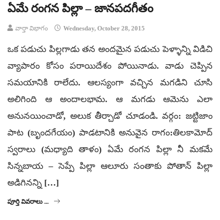
ఏమే రంగన పిల్లా – జానపదగీతం
వార్తా విభాగం
Wednesday, October 28, 2015
ఒక పడుచు పిల్లగాడు తన అందమైన పడుచు పెళ్ళాన్ని విడిచి
వ్యాపారం కోసం పరాయిదేశం పోయినాడు. వాడు చెప్పిన
సమయానికి రాలేదు. ఆలస్యంగా వచ్చిన మగడిని చూసి
అలిగింది ఆ అందాలభామ. ఆ మగడు ఆమెను ఎలా
అనునయించాడో, అలుక తీర్చాడో చూడండి. వర్గం: జట్టిజాం
పాట (బృందగేయం) పాడటానికి అనువైన రాగం:తిలకామోద్
స్వరాలు (మధ్యాది తాళం) ఏమే రంగన పిల్లా నీ మకమే
సిన్నబాయ – సెప్పే పిల్లా ఆలూరు సంతాకు పోతాన్ పిల్లా
అడిగినన్ని […]
పూర్తి వివరాలు ...