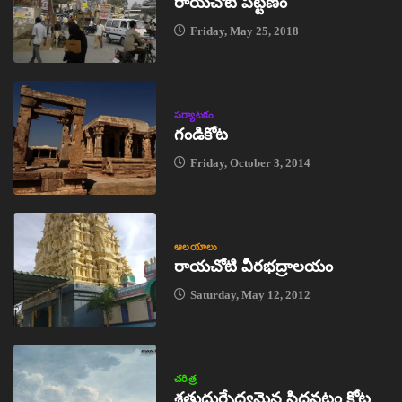
రాయచోటి పట్టణం
Friday, May 25, 2018
పర్యాటకం
గండికోట
Friday, October 3, 2014
ఆలయాలు
రాయచోటి వీరభద్రాలయం
Saturday, May 12, 2012
చరిత్ర
శత్రుదుర్భేద్యమైన సిద్ధవటం కోట