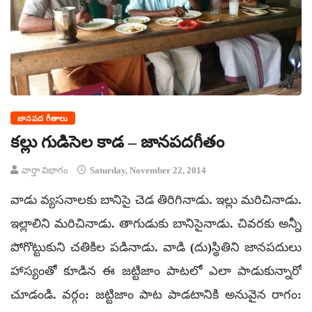
జానపద గీతాలు
కల్లు గుడిసెల కాడ – జానపదగీతం
వార్తా విభాగం
Saturday, November 22, 2014
వాడు వ్యసనాలకు బానిసై చెడ తిరిగినాడు. ఇల్లు మరిచినాడు.
ఇల్లాలిని మరిచినాడు. తాగుడుకు బానిసైనాడు. చివరకు అన్నీ
పోగొట్టుకుని చతికిల పడినాడు. వాడి (దు)స్థితిని జానపదులు
హాస్యంతో కూడిన ఈ జట్టిజాం పాటలో ఎలా పాడుకున్నారో
చూడండి. వర్గం: జట్టిజాం పాట పాడటానికి అనువైన రాగం: