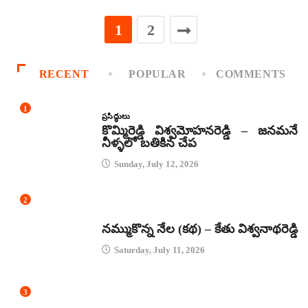
1
2
RECENT
POPULAR
COMMENTS
1
ప్రసిద్ధులు
కొమ్మిరెడ్డి విశ్వమోహనరెడ్డి – జనమనే
నీళ్ళలో బతికిన చేప
Sunday, July 12, 2026
2
కథలు
నమ్ముకొన్న నేల (కథ) – కేతు విశ్వనాథరెడ్డి
Saturday, July 11, 2026
3
జానపద గీతాలు