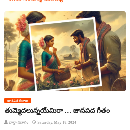
జానపద గీతాలు
తుమ్మెదలున్నయేమిరా … జానపద గీతం
వార్తా విభాగం
Saturday, May 18, 2024