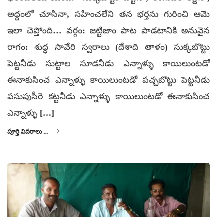
అద్దంలో చూసినా, సహించలేని తన భర్తను గురించి ఆమె
ఇలా చెప్తోంది… వర్గం: జట్టిజాం పాట పాడటానికి అనువైన
రాగం: శుద్ధ సావేరి స్వరాలు (దేశాది తాళం) సుక్కబొట్టు
పెట్టనీడు సుట్టాల సూడనీడు ఎన్నాళ్ళు కాయిలుంటడో
ఈనాకుసించ ఎన్నాళ్ళు కాయిలుంటడో పచ్చబొట్టు పెట్టనీడు
పసుపుసీరె కట్టనీడు ఎన్నాళ్ళు కాయిలుంటడో ఈనాకుసించ
ఎన్నాళ్ళు […]
పూర్తి వివరాలు ...