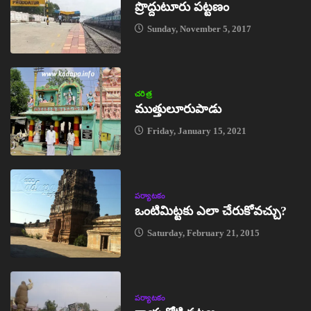
ప్రొద్దుటూరు పట్టణం
Sunday, November 5, 2017
చరిత్ర
ముత్తులూరుపాడు
Friday, January 15, 2021
పర్యాటకం
ఒంటిమిట్టకు ఎలా చేరుకోవచ్చు?
Saturday, February 21, 2015
పర్యాటకం