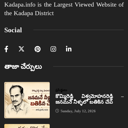
Kadapa.info is the Largest Viewed Website of
the Kadapa District
Social
తాజా చేర్పులు
ప్రసిద్ధులు
కొమ్మిరెడ్డి విశ్వమోహనరెడ్డి –
జనమనే నీళ్ళలో బతికిన చేప
Sunday, July 12, 2026