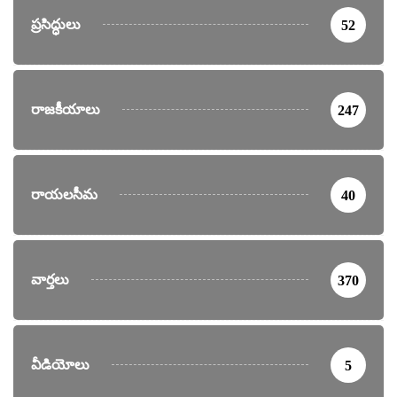
ప్రసిద్ధులు
52
రాజకీయాలు
247
రాయలసీమ
40
వార్తలు
370
వీడియోలు
5