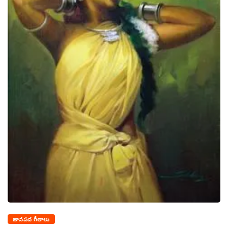
జానపద గీతాలు