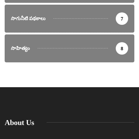
సాగునీటి పథకాలు
7
సాహిత్యం
8
About Us