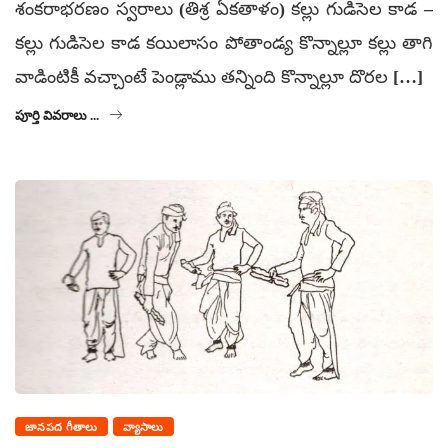
శంకరాభరణం స్వరాలు (తిశ్ర ఏకతాళం) కల్లు గుడిసెల కాడ –
కల్లు గుడిసెల కాడ కయిలాసం పోతాండ్య కొన్నాల్లూ కల్లు తాగి
వాడింటికీ వచ్చాంటే పెండ్లాము తన్నింది కొన్నాల్లూ దొరల […]
పూర్తి వివరాలు ...
జానపద గీతాలు
వ్యాసాలు