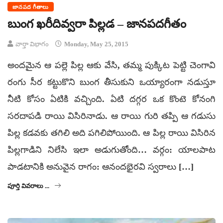
జానపద గీతాలు
బుంగ ఖరీదివ్వరా పిల్లడ – జానపదగీతం
వార్తా విభాగం
Monday, May 25, 2015
అందమైన ఆ పల్లె పిల్ల ఆకు వేసి, తమ్మ పుక్కిట పెట్టి చెంగావి
రంగు సీర కట్టుకొని బుంగ తీసుకుని ఒయ్యారంగా నడుస్తూ
నీటి కోసం ఏటికి వచ్చింది. ఏటి దగ్గర ఒక కొంటె కోనంగి
సరదాపడి రాయి విసిరినాడు. ఆ రాయి గురి తప్పి ఆ గడుసు
పిల్ల కడవకు తగిలి అది పగిలిపోయింది. ఆ పిల్ల రాయి విసిరిన
పిల్లగాడిని నిలేసి ఇలా అడుగుతోంది… వర్గం: యాలపాట
పాడటానికి అనువైన రాగం: ఆనందభైరవి స్వరాలు […]
పూర్తి వివరాలు ...