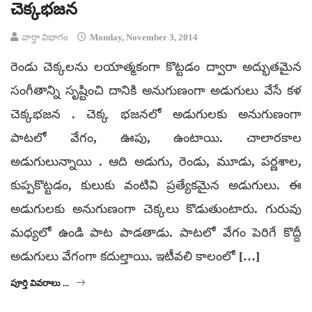
చెక్కభజన
వార్తా విభాగం
Monday, November 3, 2014
రెండు చెక్కలను లయాత్మకంగా కొట్టడం ద్వారా అద్భుతమైన
సంగీతాన్ని సృష్టించి దానికి అనుగుణంగా అడుగులు వేసే కళ
చెక్కభజన . చెక్క భజనలో అడుగులకు అనుగుణంగా
పాటలో వేగం, ఊపు, ఉంటాయి. చాలారకాల
అడుగులున్నాయి . ఆది అడుగు, రెండు, మూడు, పర్ణశాల,
కుప్పకొట్టడం, కులుకు వంటివి ప్రత్యేకమైన అడుగులు. ఈ
అడుగులకు అనుగుణంగా చెక్కలు కొడుతుంటారు. గురువు
మధ్యలో ఉండి పాట పాడతాడు. పాటలో వేగం పెరిగే కొద్దీ
అడుగులు వేగంగా కదుల్తాయి. ఇటీవలి కాలంలో […]
పూర్తి వివరాలు ...