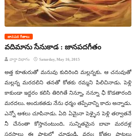
జానపద గీతాలు
వదిమాను సేనుకాడ : జానపదగీతం
వార్తా విభాగం
Saturday, May 16, 2015
అత్త కూతురుతో మనువు కుదిరింది మల్లన్నకు. ఆ చనువుతో
మల్లన్న మరదలిని తనతో కోతకు రమ్మని పిలిచినాడు. పెళ్లి
కాకుండా ఇద్దరం కలిసి తిరిగితే నిన్నూ, నన్నూ ఛీ కొడతారంది
మరదలు. అందుకతడు నేను ధర్మం తప్పేవాన్ని కాదు అన్నాడు.
ఎన్నో ఆశలు చూపినాడు. ఏది ఏమైనా పెళ్ళైన పెళ్లి తర్వాతనే
నీ చేనంతా కోస్తానంటుంది. సున్నితమైన బావా మరదళ్ల
సరసాలు ఈ పాటలో చూడండి. వర్గం: కోతల పాటలు