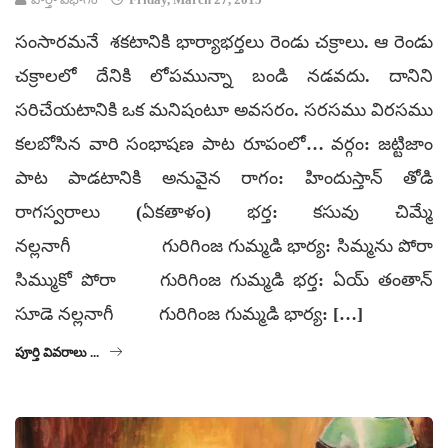
సంసారమనే శకటానికి భార్యాభర్తలు రెండు చక్రాలు. ఆ రెండు
చక్రాలలో దేనికి లోపమున్నా బండి నడవదు. దానిని
సరిచేయటానికి ఒక మనిషంటూ అవసరం. సరసము విరసము
కలబోసిన వారి సంభాషణ పాట రూపంలో… వర్గం: జట్టిజాం
పాట పాడటానికి అనువైన రాగం: హిందుస్తాన్ తోడి
రాగస్వరాలు (ఏకతాళం) భర్త: కసువు చిమ్మే
నల్లనాగీ గురిగింజ గుమ్మడి భార్య: సిమ్మను పోరా
సిమ్ముకో పోరా గురిగింజ గుమ్మడి భర్త: ఏయ్ తంతాన్
సూడె నల్లనాగీ గురిగింజ గుమ్మడి భార్య: […]
పూర్తి వివరాలు ...