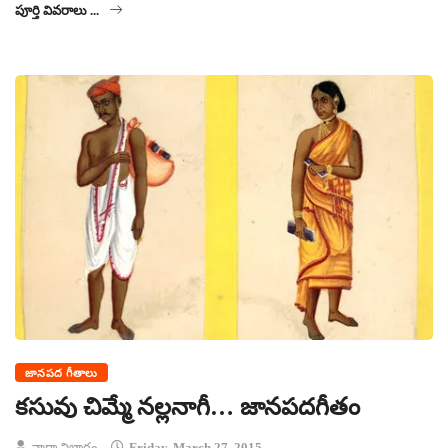
పూర్తి వివరాలు ...
జానపద గీతాలు
కసువు చిమ్మే నల్లనాగీ… జానపదగీతం
వార్తా విభాగం
Friday, March 27, 2015