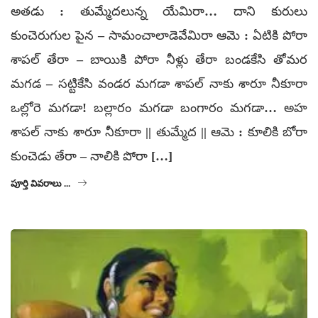
అతడు : తుమ్మేదలున్న యేమిరా… దాని కురులు
కుంచెరుగుల పైన – సామంచాలాడెవేమిరా ఆమె : ఏటికి పోరా
శాపల్‌ తేరా – బాయికి పోరా నీళ్లు తేరా బండకేసి తోమర
మగడ – సట్టికేసి వండర మగడా శాపల్‌ నాకు శారూ నీకూరా
ఒల్లోరె మగడా! బల్లారం మగడా బంగారం మగడా… అహ
శాపల్‌ నాకు శారూ నీకూరా || తుమ్మేద || ఆమె : కూలికి బోరా
కుంచెడు తేరా – నాలికి పోరా […]
పూర్తి వివరాలు ...