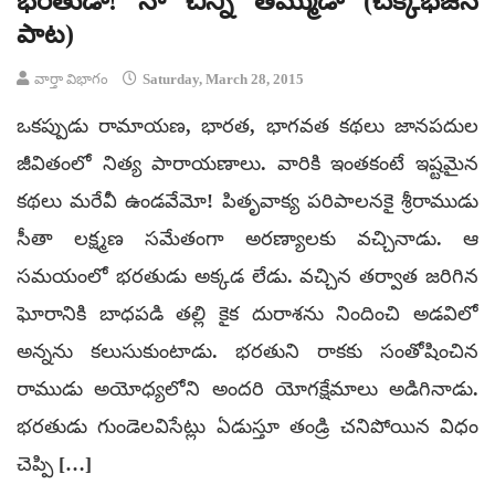
భరతుడా! నా చిన్ని తమ్ముడా (చెక్కభజన
పాట)
వార్తా విభాగం
Saturday, March 28, 2015
ఒకప్పుడు రామాయణ, భారత, భాగవత కథలు జానపదుల
జీవితంలో నిత్య పారాయణాలు. వారికి ఇంతకంటే ఇష్టమైన
కథలు మరేవీ ఉండవేమో! పితృవాక్య పరిపాలనకై శ్రీరాముడు
సీతా లక్ష్మణ సమేతంగా అరణ్యాలకు వచ్చినాడు. ఆ
సమయంలో భరతుడు అక్కడ లేడు. వచ్చిన తర్వాత జరిగిన
ఘోరానికి బాధపడి తల్లి కైక దురాశను నిందించి అడవిలో
అన్నను కలుసుకుంటాడు. భరతుని రాకకు సంతోషించిన
రాముడు అయోధ్యలోని అందరి యోగక్షేమాలు అడిగినాడు.
భరతుడు గుండెలవిసేట్లు ఏడుస్తూ తండ్రి చనిపోయిన విధం
చెప్పి […]