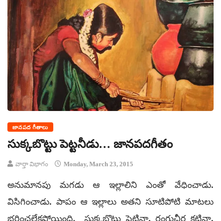
జానపద గీతాలు
సుక్కబొట్టు పెట్టనీడు… జానపదగీతం
వార్తా విభాగం
Monday, March 23, 2015
అనుమానపు మగడు ఆ ఇల్లాలిని ఎంతో వేధించాడు.
విసిగించాడు. పాపం ఆ ఇల్లాలు అతని సూటిపోటి మాటలు
భరించలేకపోయింది. సుక్కబొట్టు పెట్టినా, రంగుచీర కట్టినా,