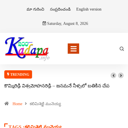
మా గురించి
సంప్రదించండి
English version
Saturday, August 8, 2026
TRENDING
కొమ్మిరెడ్డి విశ్వమోహనరెడ్డి – జనమనే నీళ్ళలో బతికిన చేప
Home
కలిమిశెట్టి మునెయ్య
TAGS :కలిమిశెట్టి మునెయ్య