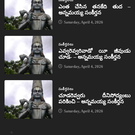
సంకీర్తనలు
ఎంత చేసిన తనకేది తుద –
అన్నమయ్య సంకీర్తన
Saturday, April 4, 2026
సంకీర్తనలు
ఎవ్వరెవ్వరివాడో యీ జీవుఁడు
చూడ- – అన్నమయ్య సంకీర్తన
Saturday, April 4, 2026
సంకీర్తనలు
చూడరెవ్వరు దీనిసోద్యంబు
పరికించి – అన్నమయ్య సంకీర్తన
Saturday, April 4, 2026