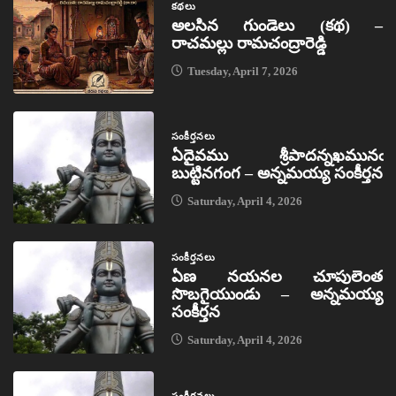
కథలు
అలసిన గుండెలు (కథ) –
రాచమల్లు రామచంద్రారెడ్డి
Tuesday, April 7, 2026
సంకీర్తనలు
ఏదైవము శ్రీపాదన్నఖమునఁ
బుట్టినగంగ – అన్నమయ్య సంకీర్తన
Saturday, April 4, 2026
సంకీర్తనలు
ఏణ నయనల చూపులెంత
సొబగైయుండు – అన్నమయ్య
సంకీర్తన
Saturday, April 4, 2026