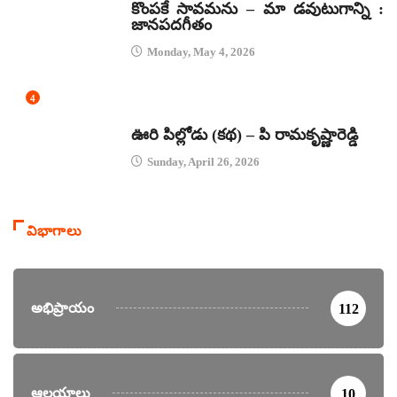
కొంపకే సావమను – మా డవుటుగాన్ని :
జానపదగీతం
Monday, May 4, 2026
4
కథలు
ఊరి పిల్లోడు (కథ) – పి రామకృష్ణారెడ్డి
Sunday, April 26, 2026
విభాగాలు
అభిప్రాయం
112
ఆలయాలు
10