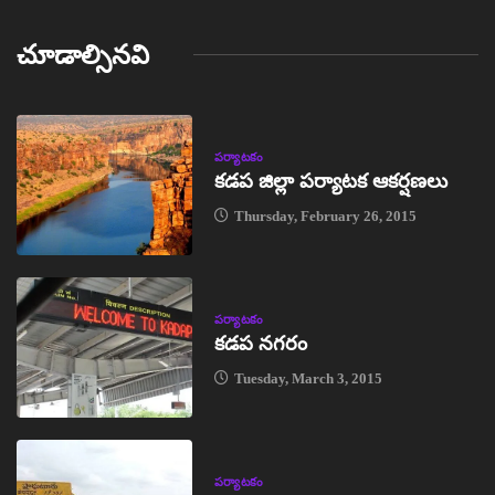
చూడాల్సినవి
పర్యాటకం
కడప జిల్లా పర్యాటక ఆకర్షణలు
Thursday, February 26, 2015
పర్యాటకం
కడప నగరం
Tuesday, March 3, 2015
పర్యాటకం