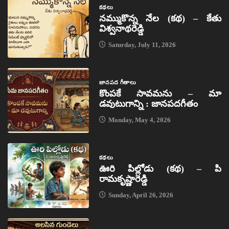
కథలు
నమ్ముకొన్న నేల (కథ) – కేతు
విశ్వనాథరెడ్డి
Saturday, July 11, 2026
జానపద గీతాలు
కొంపకే సావమను – మా
డవుటుగాన్ని : జానపదగీతం
Monday, May 4, 2026
కథలు
ఊరి పిల్లోడు (కథ) – పి
రామకృష్ణారెడ్డి
Sunday, April 26, 2026