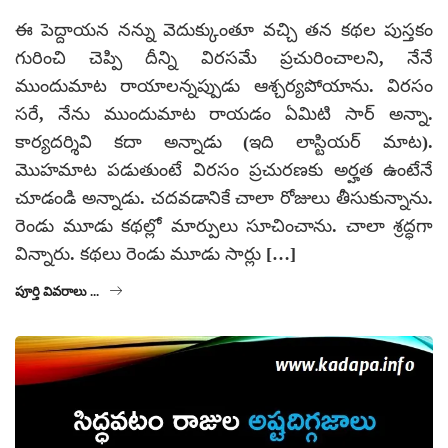
ఈ పెద్దాయన నన్ను వెదుక్కుంతూ వచ్చి తన కథల పుస్తకం
గురించి చెప్పి దీన్ని విరసమే ప్రచురించాలని, నేనే
ముందుమాట రాయాలన్నప్పుడు ఆశ్చర్యపోయాను. విరసం
సరే, నేను ముందుమాట రాయడం ఏమిటి సార్ అన్నా.
కార్యదర్శివి కదా అన్నాడు (ఇది లాస్టియర్ మాట).
మొహమాట పడుతుంటే విరసం ప్రచురణకు అర్హత ఉంటేనే
చూడండి అన్నాడు. చదవడానికే చాలా రోజులు తీసుకున్నాను.
రెండు మూడు కథల్లో మార్పులు సూచించాను. చాలా శ్రద్ధగా
విన్నారు. కథలు రెండు మూడు సార్లు […]
పూర్తి వివరాలు ...