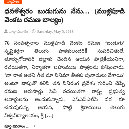
వ్యాసాలు
ధవళేశ్వరం బుడుగును నేను… (ముళ్లపూడి
వెంకట రమణ బాల్యం)
వార్తా విభాగం
Saturday, May 5, 2018
76 సంవత్సరాల ముళ్లపూడి వెంకట రమణ ‘బుడుగు’
సృష్టికర్తగా తెలుగు పాఠకులందరికీ సుపరిచితులే.
తూర్పుగోదావరి జిల్లాకు చెందిన ఆయన పాత్రికేయునిగా,
రచయితగా, నిర్మాతగా బహుముఖ పాత్రలను పోషించారు.
‘నా రాత అతని గీత మా సినిమా తీతకు పునాదులు వేశాయి’
అంటూ బాపుతో కలిసి తన సినీరంగ ప్రవేశం గురించి చెప్పే
రమణ ఆరుసార్లు సినీ రచయితగా రాష్ట్ర ప్రభుత్వ
అవార్డులను అందుకున్నారు. ఎస్‌ఎస్‌ఎల్‌సి వర కూ
చదువుకున్న ఆయన, పొట్టి శ్రీరాములు తెలుగు
విశ్వవిద్యాలయం, శ్రీ […]
పూర్తి వివరాలు ...