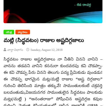
చరిత్ర
వ్యాసాలు
మట్లి (సిద్ధవటం) రాజుల అష్టదిగ్గజాలు
వార్తా విభాగం
Sunday, August 12, 2018
సిద్ధవటం రాజుల అష్టదిగ్గజాలు నా నీతిని వినని వానిని –
వానను తడవని వానిని కననురా కుందవరపు కవి చౌడప్పా-
ఈ కవి చౌడప్ప పేరు వినని తెలుగు పద్య ప్రేమికుడు వుండడు!
ఈ చౌడప్ప భాగమైన మట్ల/మట్లి రాజుల “అష్ట దిగ్గజాల”
గురించి తెలిసింది మాత్రం తక్కువే! సామంతులకంటే చక్రవర్తి
బలవంతుడు,విజయనగర సామంతులైన సిద్దవటం పాలకుడు
మట్ల(/మట్లి ) “అనంతరాజు” పోషించిన అష్టదిగ్గజ కవుల
గురించి మెకంజి కైఫియత్తులలో రాసిన కాలానికి (1810 –