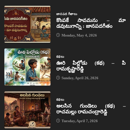
జానపద గీతాలు
కొంపకే సావమను – మా
డవుటుగాన్ని : జానపదగీతం
Monday, May 4, 2026
కథలు
ఊరి పిల్లోడు (కథ) – పి
రామకృష్ణారెడ్డి
Sunday, April 26, 2026
కథలు
అలసిన గుండెలు (కథ) –
రాచమల్లు రామచంద్రారెడ్డి
Tuesday, April 7, 2026