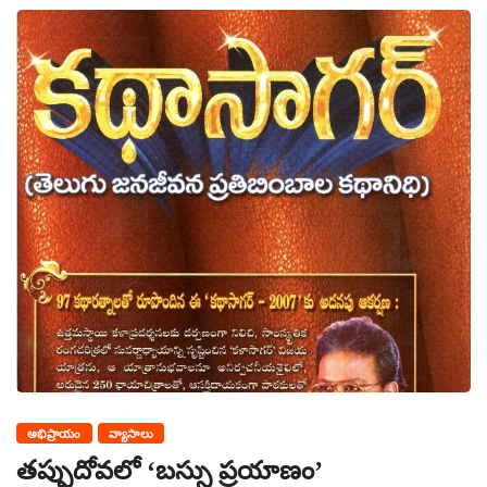
అభిప్రాయం
వ్యాసాలు
తప్పుదోవలో ‘బస్సు ప్రయాణం’