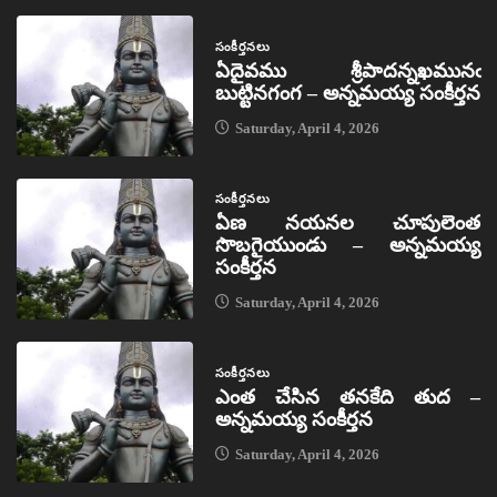
సంకీర్తనలు
ఏదైవము శ్రీపాదన్నఖమునఁ
బుట్టినగంగ – అన్నమయ్య సంకీర్తన
Saturday, April 4, 2026
సంకీర్తనలు
ఏణ నయనల చూపులెంత
సొబగైయుండు – అన్నమయ్య
సంకీర్తన
Saturday, April 4, 2026
సంకీర్తనలు
ఎంత చేసిన తనకేది తుద –
అన్నమయ్య సంకీర్తన
Saturday, April 4, 2026