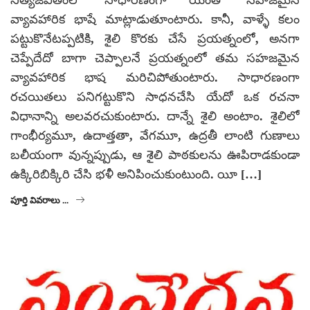
నిత్యజీవితంలో సాధారణంగా యెంతో సహజమైన
వ్యావహారిక భాషే మాట్లాడుతూంటారు. కానీ, వాళ్ళే కలం
పట్టుకొనేటప్పటికి, శైలి కొరకు చేసే ప్రయత్నంలో, అనగా
చెప్పేదేదో బాగా చెప్పాలనే ప్రయత్నంలో తమ సహజమైన
వ్యావహారిక భాష మరిచిపోతుంటారు. సాధారణంగా
రచయితలు పనిగట్టుకొని సాధనచేసి యేదో ఒక రచనా
విధానాన్ని అలవరచుకుంటారు. దాన్నే శైలి అంటాం. శైలిలో
గాంభీర్యమూ, ఉదాత్తతా, వేగమూ, ఉద్రతీ లాంటి గుణాలు
బలీయంగా వున్నప్పుడు, ఆ శైలి పాఠకులను ఊపిరాడకుండా
ఉక్కిరిబిక్కిరి చేసి భళీ అనిపించుకుంటుంది. యీ […]
పూర్తి వివరాలు ...