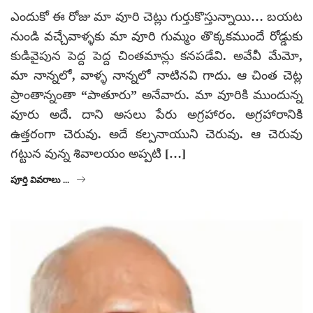
ఎందుకో ఈ రోజు మా వూరి చెట్లు గుర్తుకొస్తున్నాయి… బయట
నుండి వచ్చేవాళ్ళకు మా వూరి గుమ్మం తొక్కకముందే రోడ్డుకు
కుడివైపున పెద్ద పెద్ద చింతమాన్లు కనపడేవి. అవేవీ మేమో,
మా నాన్నలో, వాళ్ళ నాన్నలో నాటినవి గాదు. ఆ చింత చెట్ల
ప్రాంతాన్నంతా “పాతూరు” అనేవారు. మా వూరికి ముందున్న
వూరు అదే. దాని అసలు పేరు అగ్రహారం. అగ్రహారానికి
ఉత్తరంగా చెరువు. అదే కల్పనాయుని చెరువు. ఆ చెరువు
గట్టున వున్న శివాలయం అప్పటి […]
పూర్తి వివరాలు ...