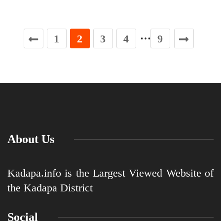
…
1
2
3
4
9
About Us
Kadapa.info is the Largest Viewed Website of
the Kadapa District
Social