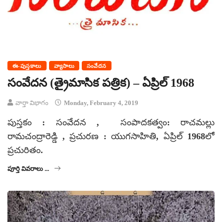
ఈ-పుస్తకాలు
వ్యాసాలు
సంవేదన
సంవేదన (త్రైమాసిక పత్రిక) – ఏప్రిల్ 1968
వార్తా విభాగం
Monday, February 4, 2019
పుస్తకం : సంవేదన , సంపాదకత్వం: రాచమల్లు
రామచంద్రారెడ్డి , ప్రచురణ : యుగసాహితి, ఏప్రిల్ 1968లో
ప్రచురితం.
పూర్తి వివరాలు ...