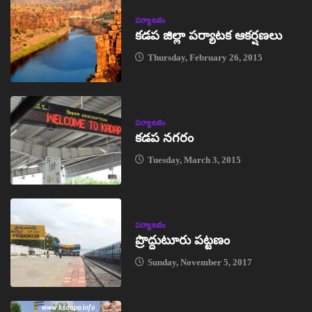
పర్యాటకం
కడప జిల్లా పర్యాటక ఆకర్షణలు
Thursday, February 26, 2015
పర్యాటకం
కడప నగరం
Tuesday, March 3, 2015
పర్యాటకం
ప్రొద్దుటూరు పట్టణం
Sunday, November 5, 2017