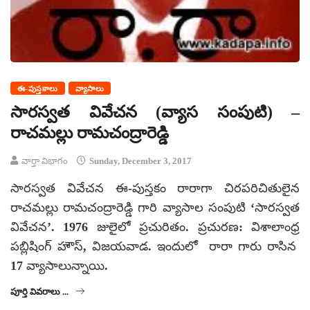
ఈ-పుస్తకాలు
వ్యాసాలు
సారస్వత వివేచన (వ్యాస సంపుటి) –
రాచమల్లు రామచంద్రారెడ్డి
వార్తా విభాగం
Sunday, December 3, 2017
సారస్వత వివేచన ఈ-పుస్తకం రారాగా చిరపరిచితులైన
రాచమల్లు రామచంద్రారెడ్డి గారి వ్యాసాల సంపుటి ‘సారస్వత
వివేచన’. 1976 జులైలో ప్రచురితం. ప్రచురణ: విశాలాంధ్ర
పబ్లిషింగ్ హౌస్, విజయవాడ. ఇందులో రారా గారు రాసిన
17 వ్యాసాలున్నాయి.
పూర్తి వివరాలు ...