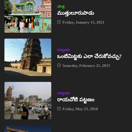
చరిత్ర
ముత్తులూరుపాడు
Friday, January 15, 2021
పర్యాటకం
ఒంటిమిట్టకు ఎలా చేరుకోవచ్చు?
Saturday, February 21, 2015
పర్యాటకం
రాయచోటి పట్టణం
Friday, May 25, 2018