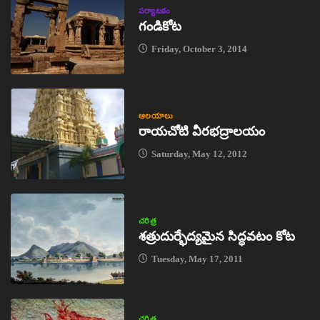
పర్యాటకం
గండికోట
Friday, October 3, 2014
ఆలయాలు
రాయచోటి వీరభద్రాలయం
Saturday, May 12, 2012
చరిత్ర
శత్రుదుర్భేద్యమైన సిద్ధవటం కోట
Tuesday, May 17, 2011
చరిత్ర