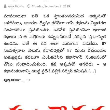
వార్తా విభాగం
Monday, September 2, 2019
మామూలుగా ఐతే ఒక ప్రాంతం/వర్గంమీద అక్కసుతో
అపోహలు, అకారణ ద్వేషం కలిగేలా రాసే కథలను విజ్ఞతగల
సంపాదకులు ప్రచురించరు. ఒకవేళ ప్రచురించినా ఇలాంటి
కథలకు పాత పత్రికలకు ఉన్నదానికంటే ఎక్కువ ప్రాధాన్యత
ఉండదు. ఐతే ఈ కథ అలా మరుగున పడలేదు. 87
సంవత్సరాల తెలుగు కథాచరిత్రలో 87 మంది రచయితల
అత్యుత్తమ కథలుగా ఎంపికచేసిన కథాసాగర్ సంకలనంలో
చోటు సంపాదించుకుంది. కథ అక్కడితో ఆగలేదు – ఆ
కథాసంకలనాన్ని ఆంధ్ర ప్రదేశ్ పబ్లిక్ సర్వీస్ కమీషన్ […]
పూర్తి వివరాలు ...