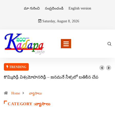
మా గురించి
సంప్రదించండి
English version
Saturday, August 8, 2026
TRENDING
కొమ్మిరెడ్డి విశ్వమోహనరెడ్డి – జనమనే నీళ్ళలో బతికిన చేప
Home
వ్యాసాలు
CATEGORY :వ్యాసాలు