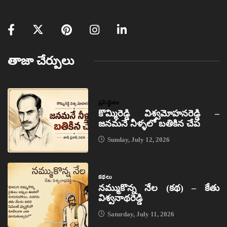
తాజా చేర్పులు
ప్రసిద్ధులు
కొమ్మిరెడ్డి విశ్వమోహనరెడ్డి –
జనమనే నీళ్ళలో బతికిన చేప
Sunday, July 12, 2026
కథలు
నమ్ముకొన్న నేల (కథ) – కేతు
విశ్వనాథరెడ్డి
Saturday, July 11, 2026