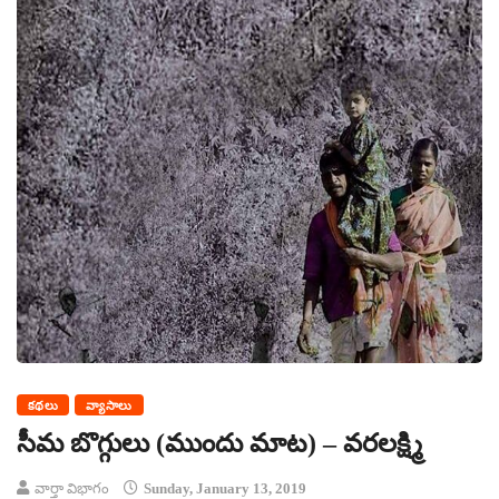
కథలు
వ్యాసాలు
సీమ బొగ్గులు (ముందు మాట) – వరలక్ష్మి
వార్తా విభాగం
Sunday, January 13, 2019