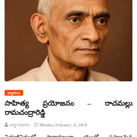
వ్యాసాలు
సాహిత్య ప్రయోజనం – రాచమల్లు
రామచంద్రారెడ్డి
వార్తా విభాగం
Monday, February 11, 2019