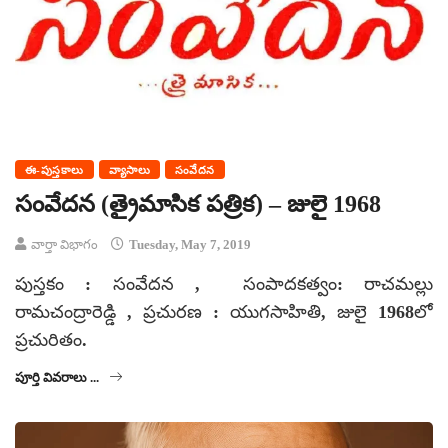
ఈ-పుస్తకాలు
వ్యాసాలు
సంవేదన
సంవేదన (త్రైమాసిక పత్రిక) – జులై 1968
వార్తా విభాగం
Tuesday, May 7, 2019
పుస్తకం : సంవేదన , సంపాదకత్వం: రాచమల్లు
రామచంద్రారెడ్డి , ప్రచురణ : యుగసాహితి, జులై 1968లో
ప్రచురితం.
పూర్తి వివరాలు ...