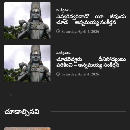
సంకీర్తనలు
ఎవ్వరెవ్వరివాడో యీ జీవుఁడు
చూడ- – అన్నమయ్య సంకీర్తన
Saturday, April 4, 2026
సంకీర్తనలు
చూడరెవ్వరు దీనిసోద్యంబు
పరికించి – అన్నమయ్య సంకీర్తన
Saturday, April 4, 2026
చూడాల్సినవి