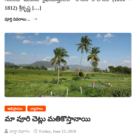
1812) శ్రీకృష్ణ […]
పూర్తి వివరాలు ...
అభిప్రాయం
వ్యాసాలు
మా వూరి చెట్లు మతికొస్తానాయి
వార్తా విభాగం
Friday, June 15, 2018