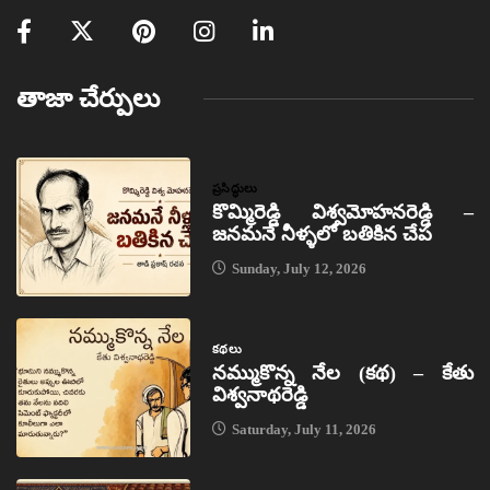
తాజా చేర్పులు
ప్రసిద్ధులు
కొమ్మిరెడ్డి విశ్వమోహనరెడ్డి –
జనమనే నీళ్ళలో బతికిన చేప
Sunday, July 12, 2026
కథలు
నమ్ముకొన్న నేల (కథ) – కేతు
విశ్వనాథరెడ్డి
Saturday, July 11, 2026