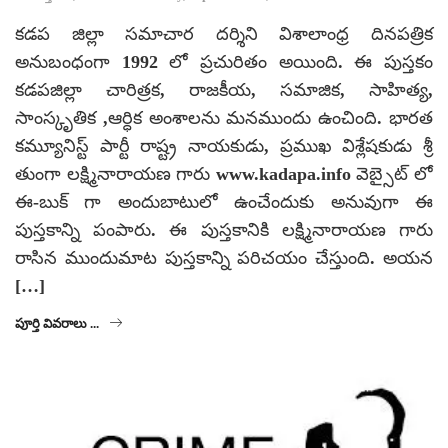
కడప జిల్లా సమాచార దర్శిని విశాలాంధ్ర దినపత్రిక
అనుబంధంగా 1992 లో ప్రచురితం అయింది. ఈ పుస్తకం
కడపజిల్లా చారిత్రక, రాజకీయ, సమాజిక, సాహిత్య,
సాంస్కృతిక ,ఆర్ధిక అంశాలను మనముందు ఉంచింది. భారత
కమ్యూనిస్ట్ పార్టీ రాష్ట్ర నాయకుడు, ప్రముఖ విశ్లేషకుడు శ్రీ
తుంగా లక్ష్మినారాయణ గారు www.kadapa.info వెబ్సైట్ లో
ఈ-బుక్ గా అందుబాటులో ఉంచేందుకు అనువుగా ఈ
పుస్తకాన్ని పంపారు. ఈ పుస్తకానికి లక్ష్మినారాయణ గారు
రాసిన ముందుమాట పుస్తకాన్ని పరిచయం చేస్తుంది. అయన
[…]
పూర్తి వివరాలు ...