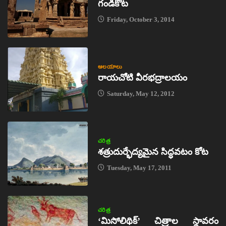
గండికోట
Friday, October 3, 2014
ఆలయాలు
రాయచోటి వీరభద్రాలయం
Saturday, May 12, 2012
చరిత్ర
శత్రుదుర్భేద్యమైన సిద్ధవటం కోట
Tuesday, May 17, 2011
చరిత్ర
‘మిసోలిథిక్‌’ చిత్రాల స్థావరం