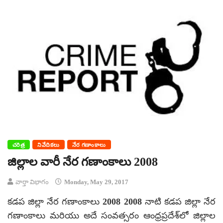
చరిత్ర
నివేదికలు
నేర గణాంకాలు
జిల్లాల వారీ నేర గణాంకాలు 2008
వార్తా విభాగం
Monday, May 29, 2017
కడప జిల్లా నేర గణాంకాలు 2008 2008 నాటి కడప జిల్లా నేర
గణాంకాలు మరియు అదే సంవత్సరం ఆంధ్రప్రదేశ్‌లో జిల్లాల