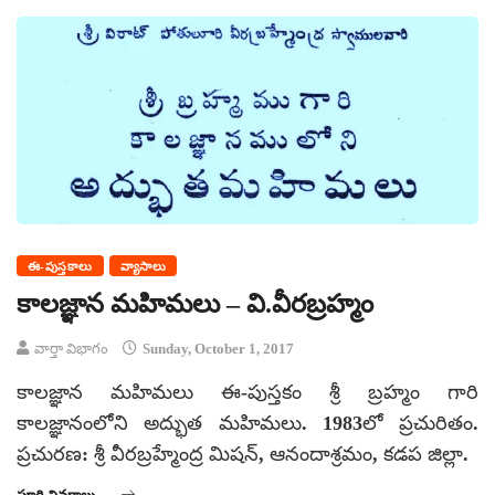
ఈ-పుస్తకాలు
వ్యాసాలు
కాలజ్ఞాన మహిమలు – వి.వీరబ్రహ్మం
వార్తా విభాగం
Sunday, October 1, 2017
కాలజ్ఞాన మహిమలు ఈ-పుస్తకం శ్రీ బ్రహ్మం గారి
కాలజ్ఞానంలోని అద్భుత మహిమలు. 1983లో ప్రచురితం.
ప్రచురణ: శ్రీ వీరబ్రహ్మేంద్ర మిషన్, ఆనందాశ్రమం, కడప జిల్లా.