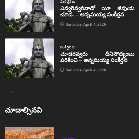
సంకీర్తనలు
ఎవ్వరెవ్వరివాడో యీ జీవుఁడు
చూడ- – అన్నమయ్య సంకీర్తన
Saturday, April 4, 2026
సంకీర్తనలు
చూడరెవ్వరు దీనిసోద్యంబు
పరికించి – అన్నమయ్య సంకీర్తన
Saturday, April 4, 2026
చూడాల్సినవి
పర్యాటకం