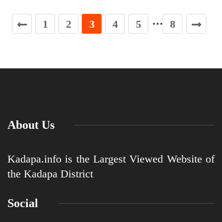
…
1
2
3
4
5
8
About Us
Kadapa.info is the Largest Viewed Website of
the Kadapa District
Social