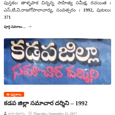
పుస్తకం: తాళ్ళపాక చిన్నన్న సాహిత్య సమీక్ష, రచయిత :
ఎస్.టి.వి.రాజగోపాలాచార్య, సంవత్సరం : 1992, పుటలు:
371
పూర్తి వివరాలు ...
ఈ-పుస్తకాలు
కడప జిల్లా సమాచార దర్శిని – 1992
వార్తా విభాగం
Thursday, September 21, 2017