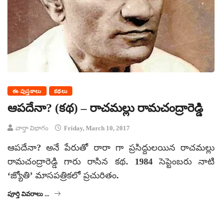
ఈ-పుస్తకాలు
కథలు
ఆపదేనా? (కథ) – రాచమల్లు రామచంద్రారెడ్డి
వార్తా విభాగం
Friday, March 10, 2017
ఆపదేనా? అనే పేరుతో రారా గా ప్రసిద్దులయిన రాచమల్లు
రామచంద్రారెడ్డి గారు రాసిన కథ. 1984 సెప్టెంబరు నాటి
‘జ్యోతి’ మాసపత్రికలో ప్రచురితం.
పూర్తి వివరాలు ...