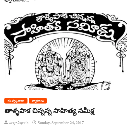
పూర్తి వివరాలు ...
ఈ-పుస్తకాలు
వ్యాసాలు
తాళ్ళపాక చిన్నన్న సాహిత్య సమీక్ష
వార్తా విభాగం
Sunday, September 24, 2017