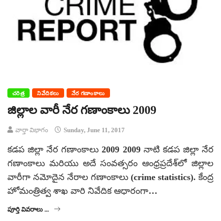
చరిత్ర
నివేదికలు
నేర గణాంకాలు
జిల్లాల వారీ నేర గణాంకాలు 2009
వార్తా విభాగం
Sunday, June 11, 2017
కడప జిల్లా నేర గణాంకాలు 2009 2009 నాటి కడప జిల్లా నేర
గణాంకాలు మరియు అదే సంవత్సరం ఆంధ్రప్రదేశ్‌లో జిల్లాల
వారీగా నమోదైన నేరాల గణాంకాలు (crime statistics). కేంద్ర
హోమంత్రిత్వ శాఖ వారి నివేదిక ఆధారంగా…
పూర్తి వివరాలు ...