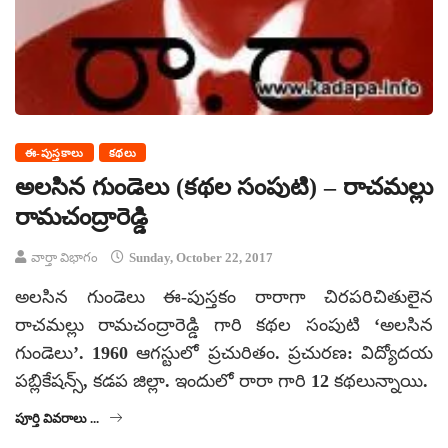
ఈ-పుస్తకాలు
కథలు
అలసిన గుండెలు (కథల సంపుటి) – రాచమల్లు
రామచంద్రారెడ్డి
వార్తా విభాగం
Sunday, October 22, 2017
అలసిన గుండెలు ఈ-పుస్తకం రారాగా చిరపరిచితులైన
రాచమల్లు రామచంద్రారెడ్డి గారి కథల సంపుటి ‘అలసిన
గుండెలు’. 1960 ఆగస్టులో ప్రచురితం. ప్రచురణ: విద్యోదయ
పబ్లికేషన్స్, కడప జిల్లా. ఇందులో రారా గారి 12 కథలున్నాయి.
పూర్తి వివరాలు ...