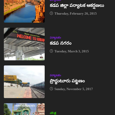
కడప జిల్లా పర్యాటక ఆకర్షణలు
Thursday, February 26, 2015
పర్యాటకం
కడప నగరం
Tuesday, March 3, 2015
పర్యాటకం
ప్రొద్దుటూరు పట్టణం
Sunday, November 5, 2017
చరిత్ర