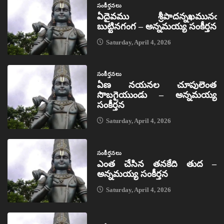
సంకీర్తనలు
ఏదైవము శ్రీపాదన్నఖమునఁ
బుట్టినగంగ – అన్నమయ్య సంకీర్తన
Saturday, April 4, 2026
సంకీర్తనలు
ఏణ నయనల చూపులెంత
సొబగైయుండు – అన్నమయ్య
సంకీర్తన
Saturday, April 4, 2026
సంకీర్తనలు
ఎంత చేసిన తనకేది తుద –
అన్నమయ్య సంకీర్తన
Saturday, April 4, 2026