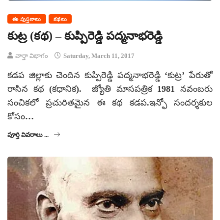
ఈ-పుస్తకాలు
కథలు
కుట్ర (కథ) – కుప్పిరెడ్డి పద్మనాభరెడ్డి
వార్తా విభాగం
Saturday, March 11, 2017
కడప జిల్లాకు చెందిన కుప్పిరెడ్డి పద్మనాభరెడ్డి ‘కుట్ర’ పేరుతో
రాసిన కథ (కధానిక). జ్యోతి మాసపత్రిక 1981 నవంబరు
సంచికలో ప్రచురితమైన ఈ కథ కడప.ఇన్ఫో సందర్శకుల
కోసం…
పూర్తి వివరాలు ...