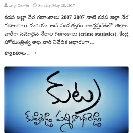
వార్తా విభాగం
Sunday, May 28, 2017
కడప జిల్లా నేర గణాంకాలు 2007 2007 నాటి కడప జిల్లా నేర
గణాంకాలు మరియు అదే సంవత్సరం ఆంధ్రప్రదేశ్‌లో జిల్లాల
వారీగా నమోదైన నేరాల గణాంకాలు (crime statistics). కేంద్ర
హోమంత్రిత్వ శాఖ వారి నివేదిక ఆధారంగా…
పూర్తి వివరాలు ...