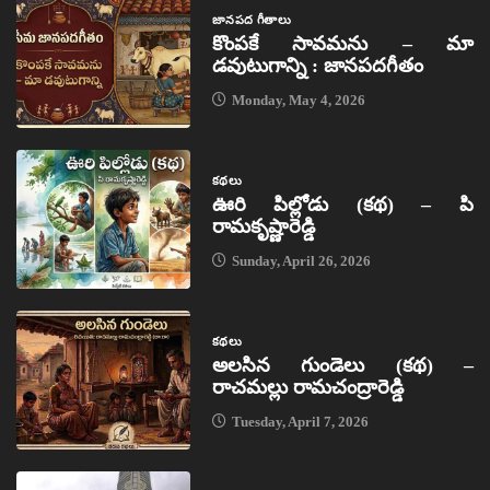
జానపద గీతాలు
కొంపకే సావమను – మా
డవుటుగాన్ని : జానపదగీతం
Monday, May 4, 2026
కథలు
ఊరి పిల్లోడు (కథ) – పి
రామకృష్ణారెడ్డి
Sunday, April 26, 2026
కథలు
అలసిన గుండెలు (కథ) –
రాచమల్లు రామచంద్రారెడ్డి
Tuesday, April 7, 2026