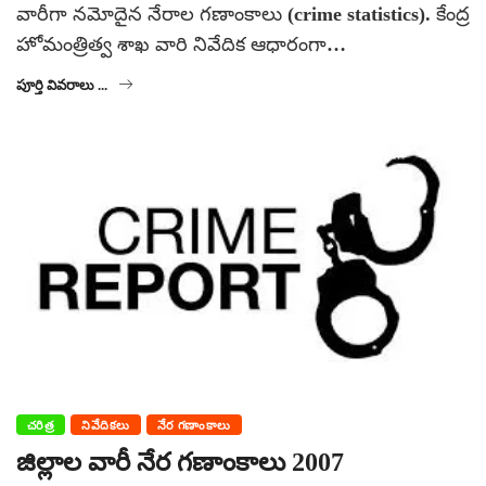
వారీగా నమోదైన నేరాల గణాంకాలు (crime statistics). కేంద్ర
హోమంత్రిత్వ శాఖ వారి నివేదిక ఆధారంగా…
పూర్తి వివరాలు ...
చరిత్ర
నివేదికలు
నేర గణాంకాలు
జిల్లాల వారీ నేర గణాంకాలు 2007