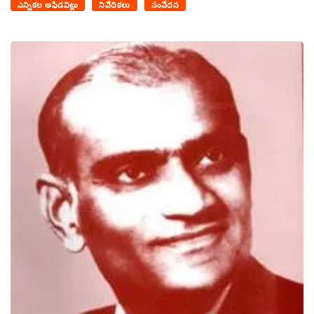
ఎన్నికల అఫిడవిట్లు
నివేదికలు
సంవేదన