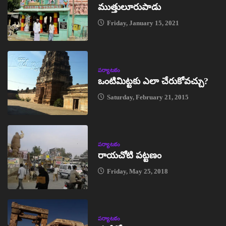
ముత్తులూరుపాడు
Friday, January 15, 2021
పర్యాటకం
ఒంటిమిట్టకు ఎలా చేరుకోవచ్చు?
Saturday, February 21, 2015
పర్యాటకం
రాయచోటి పట్టణం
Friday, May 25, 2018
పర్యాటకం