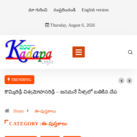
మా గురించి
సంప్రదించండి
English version
Thursday, August 6, 2026
TRENDING
కొమ్మిరెడ్డి విశ్వమోహనరెడ్డి – జనమనే నీళ్ళలో బతికిన చేప
Home
ఈ-పుస్తకాలు
CATEGORY :ఈ-పుస్తకాలు