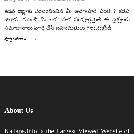
కడప జిల్లాకు సంబంధించిన మీ అవగాహన ఎంత ? కడప
జిల్లాను గురించి మీ అవగాహన సంపూర్ణమైతే ఈ ప్రశ్నలకు
సమాధానాలు పూర్తి చేసి బహుమతులు గెలుచుకోండి.
పూర్తి వివరాలు ...
About Us
Kadapa.info is the Largest Viewed Website of