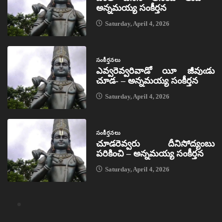
అన్నమయ్య సంకీర్తన
Saturday, April 4, 2026
సంకీర్తనలు
ఎవ్వరెవ్వరివాడో యీ జీవుఁడు
చూడ- – అన్నమయ్య సంకీర్తన
Saturday, April 4, 2026
సంకీర్తనలు
చూడరెవ్వరు దీనిసోద్యంబు
పరికించి – అన్నమయ్య సంకీర్తన
Saturday, April 4, 2026