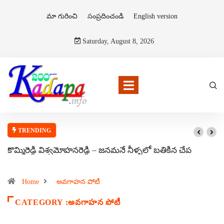
మా గురించి
సంప్రదించండి
English version
Saturday, August 8, 2026
TRENDING
కొమ్మిరెడ్డి విశ్వమోహనరెడ్డి – జనమనే నీళ్ళలో బతికిన చేప
Home
అవగాహన పోటీ
CATEGORY :అవగాహన పోటీ