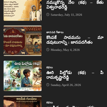
నమ్ముకొన్న నేల (కథ) – కేతు
విశ్వనాథరెడ్డి
Saturday, July 11, 2026
జానపద గీతాలు
కొంపకే సావమను – మా
డవుటుగాన్ని : జానపదగీతం
Monday, May 4, 2026
కథలు
ఊరి పిల్లోడు (కథ) – పి
రామకృష్ణారెడ్డి
Sunday, April 26, 2026
కథలు