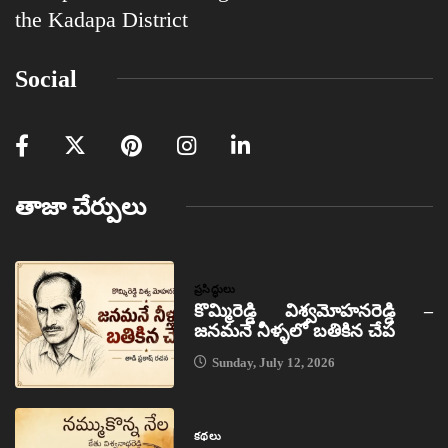
the Kadapa District
Social
తాజా చేర్పులు
ప్రసిద్ధులు
కొమ్మిరెడ్డి విశ్వమోహనరెడ్డి –
జనమనే నీళ్ళలో బతికిన చేప
Sunday, July 12, 2026
కథలు