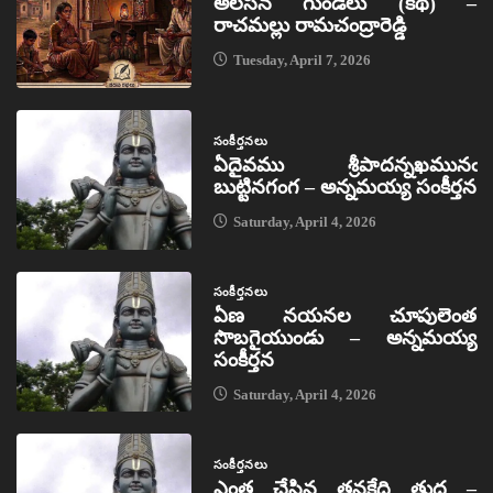
అలసిన గుండెలు (కథ) –
రాచమల్లు రామచంద్రారెడ్డి
Tuesday, April 7, 2026
సంకీర్తనలు
ఏదైవము శ్రీపాదన్నఖమునఁ
బుట్టినగంగ – అన్నమయ్య సంకీర్తన
Saturday, April 4, 2026
సంకీర్తనలు
ఏణ నయనల చూపులెంత
సొబగైయుండు – అన్నమయ్య
సంకీర్తన
Saturday, April 4, 2026
సంకీర్తనలు
ఎంత చేసిన తనకేది తుద –