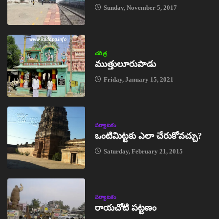
Sunday, November 5, 2017
చరిత్ర
ముత్తులూరుపాడు
Friday, January 15, 2021
పర్యాటకం
ఒంటిమిట్టకు ఎలా చేరుకోవచ్చు?
Saturday, February 21, 2015
పర్యాటకం
రాయచోటి పట్టణం