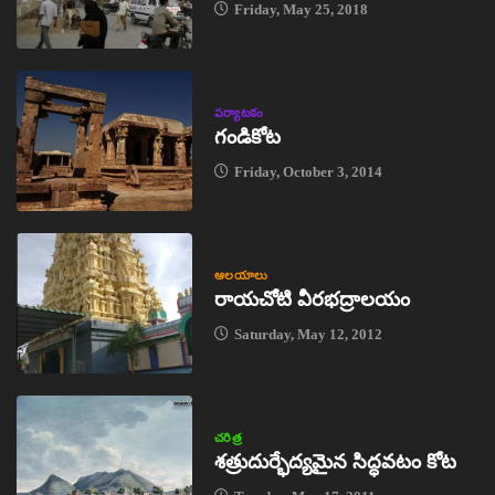
Friday, May 25, 2018
పర్యాటకం
గండికోట
Friday, October 3, 2014
ఆలయాలు
రాయచోటి వీరభద్రాలయం
Saturday, May 12, 2012
చరిత్ర
శత్రుదుర్భేద్యమైన సిద్ధవటం కోట