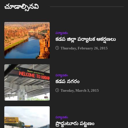
చూడాల్సినవి
పర్యాటకం
కడప జిల్లా పర్యాటక ఆకర్షణలు
Thursday, February 26, 2015
పర్యాటకం
కడప నగరం
Tuesday, March 3, 2015
పర్యాటకం
ప్రొద్దుటూరు పట్టణం