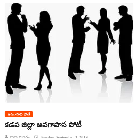
అవగాహన పోటీ
కడప జిల్లా అవగాహన పోటీ
వార్తా విభాగం
Tuesday, September 3, 2019