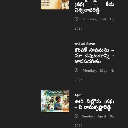
(కథ) – కేతు
విశ్వనాథరెడ్డి
Saturday, July 11,
2026
జానపద గీతాలు
కొంపకే సావమను –
మా డవుటుగాన్ని :
జానపదగీతం
Monday, May 4,
2026
కథలు
ఊరి పిల్లోడు (కథ)
– పి రామకృష్ణారెడ్డి
Sunday, April 26,
2026