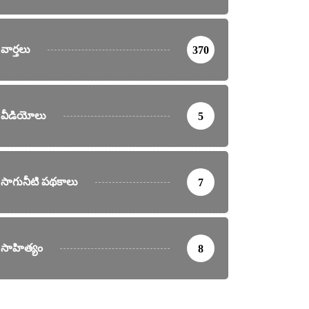
వార్తలు
370
వీడియోలు
5
సాగునీటి పథకాలు
7
సాహిత్యం
8