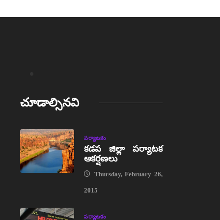
చూడాల్సినవి
పర్యాటకం
కడప జిల్లా పర్యాటక
ఆకర్షణలు
Thursday, February 26,
2015
పర్యాటకం