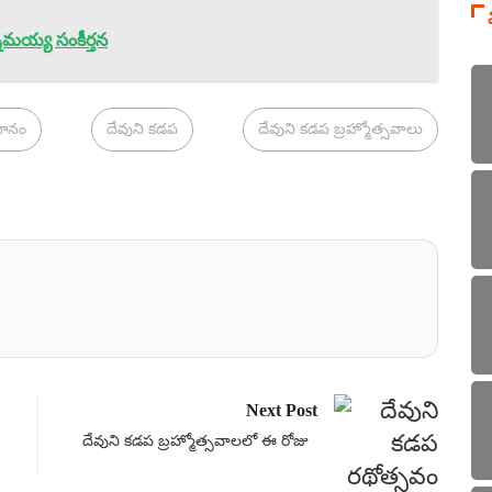
్నమయ్య సంకీర్తన
ాహనం
దేవుని కడప
దేవుని కడప బ్రహ్మోత్సవాలు
Next Post
దేవుని కడప బ్రహ్మోత్సవాలలో ఈ రోజు