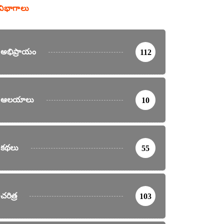
విభాగాలు
అభిప్రాయం
112
ఆలయాలు
10
కథలు
55
చరిత్ర
103