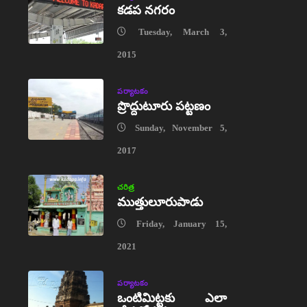
కడప నగరం
Tuesday, March 3,
2015
పర్యాటకం
ప్రొద్దుటూరు పట్టణం
Sunday, November 5,
2017
చరిత్ర
ముత్తులూరుపాడు
Friday, January 15,
2021
పర్యాటకం
ఒంటిమిట్టకు ఎలా