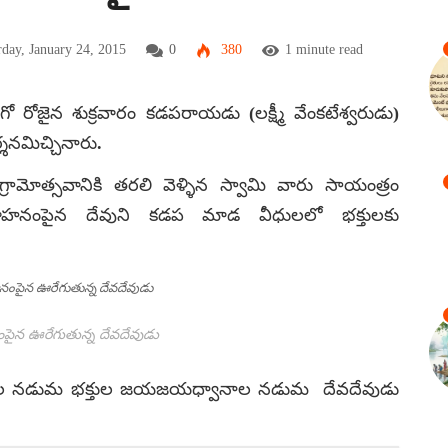
day, January 24, 2015
0
380
1 minute read
 రోజైన శుక్రవారం కడపరాయడు (లక్ష్మీ వేంకటేశ్వరుడు)
శనమిచ్చినారు.
ామోత్సవానికి తరలి వెళ్ళిన స్వామి వారు సాయంత్రం
ంపైన దేవుని కడప మాడ వీధులలో భక్తులకు
ంపైన ఊరేగుతున్న దేవదేవుడు
మరణల నడుమ భక్తుల జయజయధ్వానాల నడుమ దేవదేవుడు