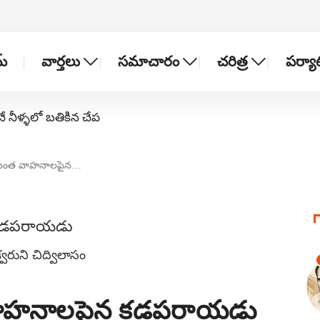
్
వార్తలు
సమాచారం
చరిత్ర
పర్య
నే నీళ్ళలో బతికిన చేప
నుమంత వాహనాలపైన…
్వరుని చిద్విలాసం
 వాహనాలపైన కడపరాయడు