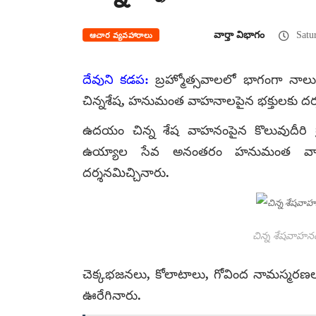
వార్తా విభాగం
Satur
ఆచార వ్యవహారాలు
దేవుని కడప:
బ్రహ్మోత్సవాలలో భాగంగా నాలుగో
చిన్నశేష, హనుమంత వాహనాలపైన భక్తులకు దర్
ఉదయం చిన్న శేష వాహనంపైన కొలువుదీరి గ్ర
ఉయ్యాల సేవ అనంతరం హనుమంత వాహన
దర్శనమిచ్చినారు.
చిన్న శేషవాహన
చెక్కభజనలు, కోలాటాలు, గోవింద నామస్
ఊరేగినారు.