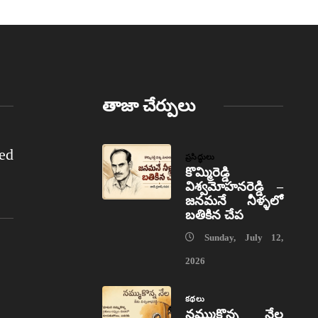
తాజా చేర్పులు
ed
ప్రసిద్ధులు
కొమ్మిరెడ్డి
విశ్వమోహనరెడ్డి –
జనమనే నీళ్ళలో
బతికిన చేప
Sunday, July 12,
2026
కథలు
నమ్ముకొన్న నేల