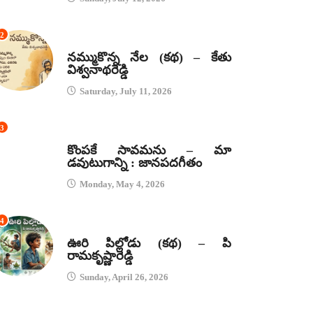
2
కథలు
నమ్ముకొన్న నేల (కథ) – కేతు
విశ్వనాథరెడ్డి
Saturday, July 11, 2026
3
జానపద గీతాలు
కొంపకే సావమను – మా
డవుటుగాన్ని : జానపదగీతం
Monday, May 4, 2026
4
కథలు
ఊరి పిల్లోడు (కథ) – పి
రామకృష్ణారెడ్డి
Sunday, April 26, 2026