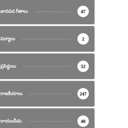
జానపద గీతాలు
47
ర్తనలు
పద్యాలు
2
ీకింత బలువు – పెదతిరుమలయ్య సంకీర్తన
nday, June 2, 2019
ప్రసిద్ధులు
52
రాజకీయాలు
247
రాయలసీమ
40