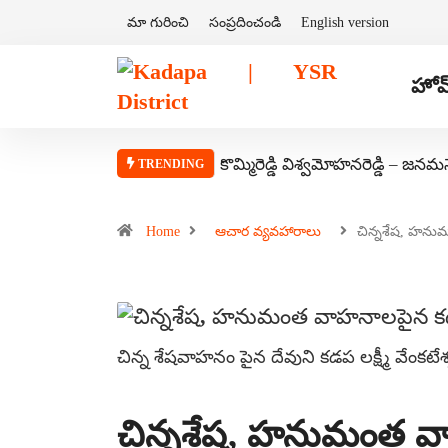
మా గురించి
సంప్రదించండి
English version
హోమ
కొమ్మిరెడ్డి విశ్వమోహనరెడ్డి – జనమ
TRENDING
Home
ఆచార వ్యవహారాలు
చిన్నశేష, హ
చిన్న శేషవాహనం పైన దేవుని కడప లక్ష్మీ వేంకటేశ
చిన్నశేష, హనుమంత