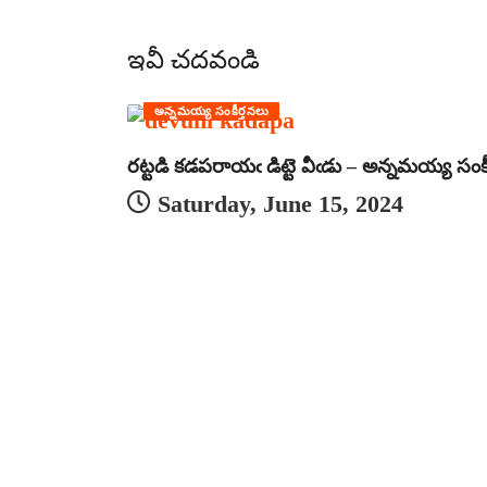
ఇవీ చదవండి
అన్నమయ్య సంకీర్తనలు
రట్టడి కడపరాయఁ డిట్టె వీఁడు – అన్నమయ్య సంకీ
Saturday, June 15, 2024