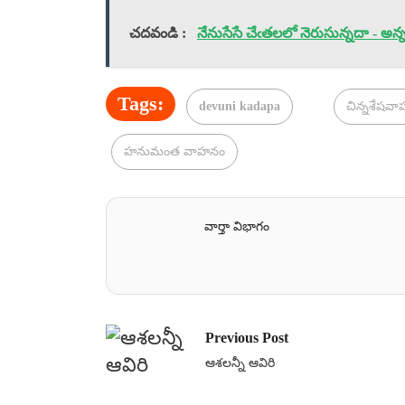
చదవండి :
నేనుసేసే చేఁతలలో నెరుసున్నదా - అన
Tags:
devuni kadapa
చిన్నశేషవ
హనుమంత వాహనం
వార్తా విభాగం
Previous Post
ఆశలన్నీ ఆవిరి