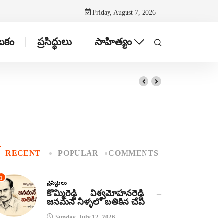
Friday, August 7, 2026
ాటకం
ప్రసిద్ధులు
సాహిత్యం
RECENT
POPULAR
COMMENTS
1
ప్రసిద్ధులు
కొమ్మిరెడ్డి విశ్వమోహనరెడ్డి –
జనమనే నీళ్ళలో బతికిన చేప
Sunday, July 12, 2026