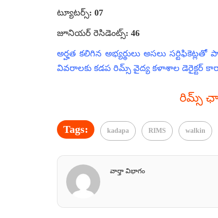
ట్యూటర్స్:‌ 07
జూనియర్ రెసిడెంట్స్:‌ 46
అర్హత కలిగిన అభ్యర్థులు అసలు సర్టిఫికెట్లత
వివరాలకు కడప రిమ్స్ వైద్య కళాశాల డెరైక్టర్ 
రిమ్స్ 
Tags:
kadapa
RIMS
walkin
వార్తా విభాగం