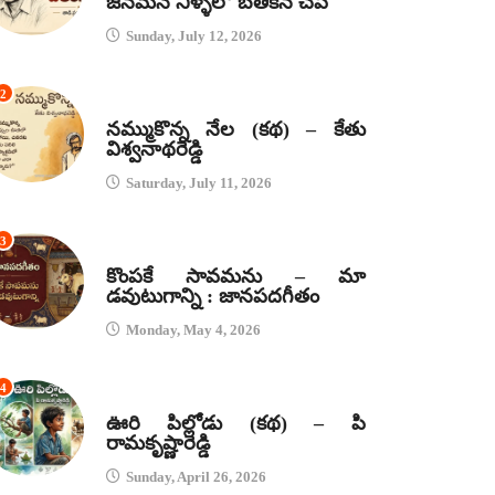
జనమనే నీళ్ళలో బతికిన చేప
Sunday, July 12, 2026
2
కథలు
నమ్ముకొన్న నేల (కథ) – కేతు
విశ్వనాథరెడ్డి
Saturday, July 11, 2026
3
జానపద గీతాలు
కొంపకే సావమను – మా
డవుటుగాన్ని : జానపదగీతం
Monday, May 4, 2026
4
కథలు
ఊరి పిల్లోడు (కథ) – పి
రామకృష్ణారెడ్డి
Sunday, April 26, 2026