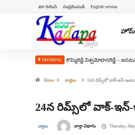
మా గురించి
సంప్రదించండి
English version
హోమ్
కొమ్మిరెడ్డి విశ్వమోహనరెడ్డి – జనమ
TRENDING
Home
వార్తలు
24న రిమ్స్‌లో వాక్-ఇన్-ఇంటర
24న రిమ్స్‌లో వాక్-ఇన
వార్తా విభాగం
Thursday, May
వార్తలు