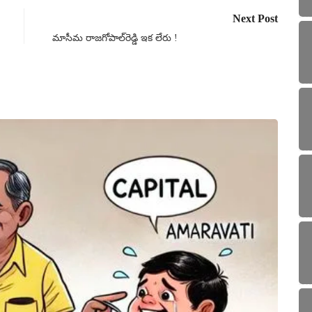
Next Post
మాసీమ రాజగోపాల్‌రెడ్డి ఇక లేరు !