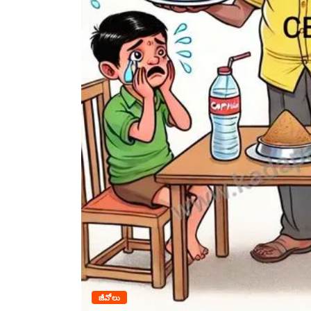
జీవోలు