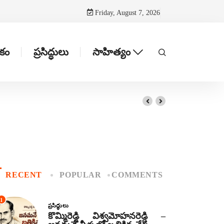
Friday, August 7, 2026
టకం
ప్రసిద్ధులు
సాహిత్యం
RECENT
POPULAR
COMMENTS
1
ప్రసిద్ధులు
కొమ్మిరెడ్డి విశ్వమోహనరెడ్డి –