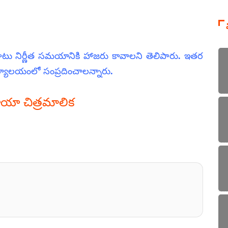
ో పాటు నిర్ణీత సమయానికి హాజరు కావాలని తెలిపారు. ఇతర
కార్యాలయంలో సంప్రదించాలన్నారు.
ఛాయా చిత్రమాలిక