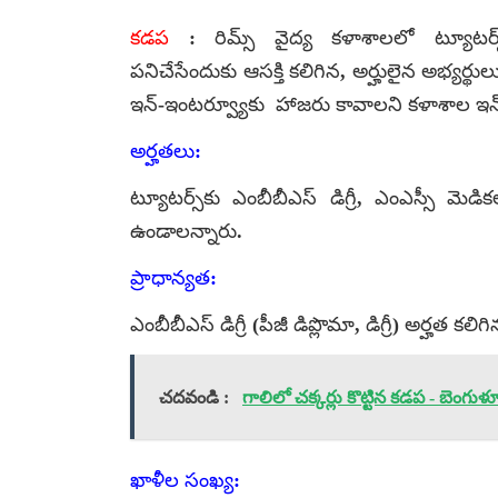
కడప
: రిమ్స్ వైద్య కళాశాలలో ట్యూటర్స్,
పనిచేసేందుకు ఆసక్తి కలిగిన, అర్హులైన అభ్యర
ఇన్-ఇంటర్వ్యూకు హాజరు కావాలని కళాశాల ఇన్‌చార
అర్హతలు:
ట్యూటర్స్‌కు ఎంబీబీఎస్ డిగ్రీ, ఎంఎస్సీ మె
ఉండాలన్నారు.
ప్రాధాన్యత:
ఎంబీబీఎస్ డిగ్రీ (పీజీ డిప్లొమా, డిగ్రీ) అర్హత క
చదవండి :
గాలిలో చక్కర్లు కొట్టిన కడప - బెంగ
ఖాళీల సంఖ్య: