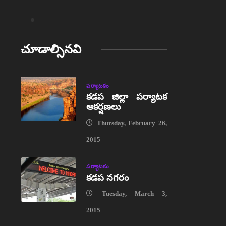
చూడాల్సినవి
పర్యాటకం
కడప జిల్లా పర్యాటక
ఆకర్షణలు
Thursday, February 26,
2015
పర్యాటకం
కడప నగరం
Tuesday, March 3,
2015