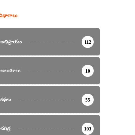
విభాగాలు
అభిప్రాయం
112
ఆలయాలు
10
కథలు
55
చరిత్ర
103