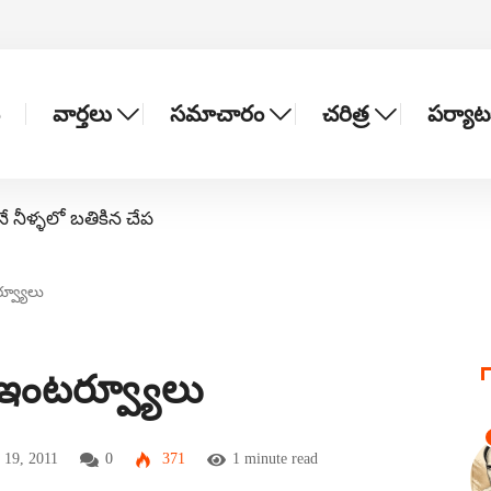
వార్తలు
సమాచారం
చరిత్ర
పర్యా
నే నీళ్ళలో బతికిన చేప
్వ్యూలు
్-ఇంటర్వ్యూలు
 19, 2011
0
371
1 minute read