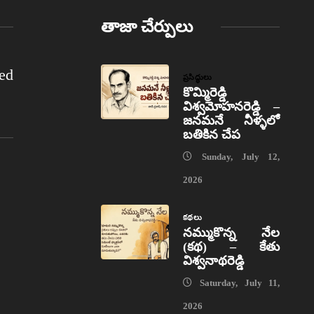
తాజా చేర్పులు
ed
ప్రసిద్ధులు
కొమ్మిరెడ్డి
విశ్వమోహనరెడ్డి –
జనమనే నీళ్ళలో
బతికిన చేప
Sunday, July 12,
2026
కథలు
నమ్ముకొన్న నేల
(కథ) – కేతు
విశ్వనాథరెడ్డి
Saturday, July 11,
2026