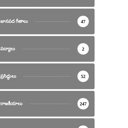
జానపద గీతాలు
47
పద్యాలు
2
ప్రసిద్ధులు
52
రాజకీయాలు
247