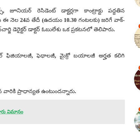
 జూనియర్ రెసిడెంట్ డాక్టర్లగా కాంట్రాక్టు పద్దతిన
్థులు ఈ నెల 24వ తేదీ (ఉదయం 10.30 గంటలకు) జరిగే వాక్-
్జి డెరైక్టర్ డాక్టర్ ఓబులేశు ఒక ప్రకటనలో తెలిపారు.
డికల్ ఫిజియాలజీ, ఫెథాలజీ, మైక్రో బయాలజీ
అర్హత కలిగి
లిగిన వారికి ప్రాధాన్యత ఉంటుందన్నారు.
ుళూరు విమానం