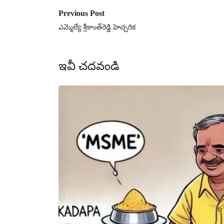
Previous Post
ఎమ్మెల్యే శ్రీకాంత్‌రెడ్డి హెచ్చరిక
ఇవీ చదవండి