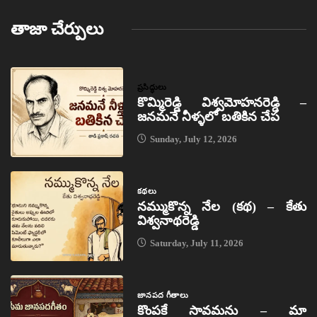
తాజా చేర్పులు
ప్రసిద్ధులు
కొమ్మిరెడ్డి విశ్వమోహనరెడ్డి –
జనమనే నీళ్ళలో బతికిన చేప
Sunday, July 12, 2026
కథలు
నమ్ముకొన్న నేల (కథ) – కేతు
విశ్వనాథరెడ్డి
Saturday, July 11, 2026
జానపద గీతాలు
కొంపకే సావమను – మా