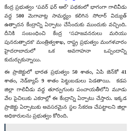
కేంద్ర ప్రభుత్వం ‘పవర్ ఫర్ ఆల్’ పథకంలో భాగంగా గాలివీడు
వద్ద 500 మెగావాట్ల సామర్ధ్యం కలిగిన సోలార్‌ విద్యుత్‌
ఉత్పాదన కేంద్రాన్ని ఏర్పాటు చేసేందుకు ముందుకు వచ్చింది.
దీనికి సంబంధించి కేంద్ర ‘సహజవనరులు మరియు
పునరుత్పాదక’ మంత్రిత్వశాఖ, రాష్ట్ర ప్రభుత్వం మంగళవారం
హైదరాబాదులో ఒక అవగాహనా ఒప్పందాన్ని
కుదుర్చుకున్నాయి.
ఈ ప్రాజెక్టులో భారత ప్రభుత్వం 50 శాతం, ఏపి జెన్‌కో 41
శాతం, నెడ్‌క్యాప్‌ 9 శాతం పెట్టుబడులు పెడతాయి. కడప
జిల్లా గాలివీడు వద్ద తూర్పుగుంట పంచాయతీలోని మూడు
వేల పైచిలుకు ఎకరాల్లో ఈ కేంద్రాన్ని ఏర్పాటు చేస్తారు. ఇక్కడ
ప్రాజెక్టు ఏర్పాటుకు అవసరమైన స్ధల సేకరణ చేపట్టాలని జిల్లా
అధికారులను ప్రభుత్వం కోరింది.