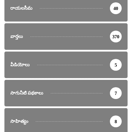
రాయలసీమ
40
వార్తలు
370
వీడియోలు
5
సాగునీటి పథకాలు
7
సాహిత్యం
8