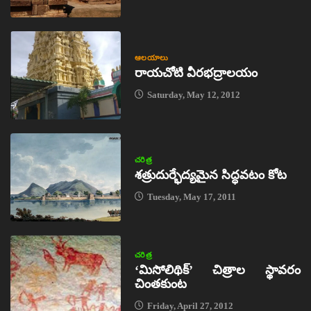
ఆలయాలు
రాయచోటి వీరభద్రాలయం
Saturday, May 12, 2012
చరిత్ర
శత్రుదుర్భేద్యమైన సిద్ధవటం కోట
Tuesday, May 17, 2011
చరిత్ర
‘మిసోలిథిక్‌’ చిత్రాల స్థావరం
చింతకుంట
Friday, April 27, 2012