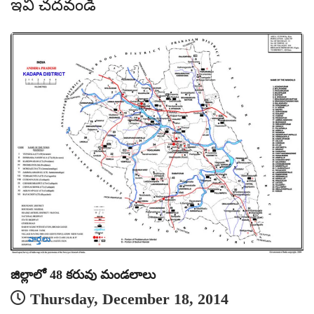
ఇవీ చదవండి
వార్తలు
ము
జిల్లాలో 48 కరువు మండలాలు
Thursday, December 18, 2014