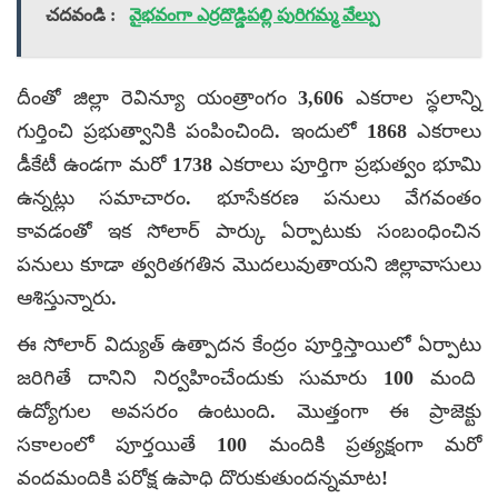
చదవండి :
వైభవంగా ఎర్రదొడ్డిపల్లి పురిగమ్మ వేల్పు
దీంతో జిల్లా రెవిన్యూ యంత్రాంగం 3,606 ఎకరాల స్ధలాన్ని
గుర్తించి ప్రభుత్వానికి పంపించింది. ఇందులో 1868 ఎకరాలు
డీకేటీ ఉండగా మరో 1738 ఎకరాలు పూర్తిగా ప్రభుత్వం భూమి
ఉన్నట్లు సమాచారం. భూసేకరణ పనులు వేగవంతం
కావడంతో ఇక సోలార్‌ పార్కు ఏర్పాటుకు సంబంధించిన
పనులు కూడా త్వరితగతిన మొదలువుతాయని జిల్లావాసులు
ఆశిస్తున్నారు.
ఈ సోలార్ విద్యుత్ ఉత్పాదన కేంద్రం పూర్తిస్తాయిలో ఏర్పాటు
జరిగితే దానిని నిర్వహించేందుకు సుమారు 100 మంది
ఉద్యోగుల అవసరం ఉంటుంది. మొత్తంగా ఈ ప్రాజెక్టు
సకాలంలో పూర్తయితే 100 మందికి ప్రత్యక్షంగా మరో
వందమందికి పరోక్ష ఉపాధి దొరుకుతుందన్నమాట!