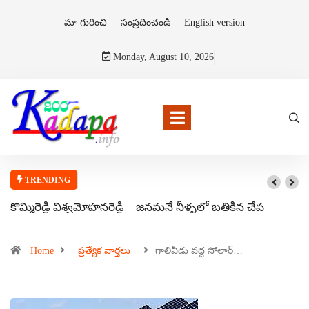
మా గురించి
సంప్రదించండి
English version
Monday, August 10, 2026
TRENDING
కొమ్మిరెడ్డి విశ్వమోహనరెడ్డి – జనమనే నీళ్ళలో బతికిన చేప
Home
ప్రత్యేక వార్తలు
గాలివీడు వద్ద సోలార్‌…