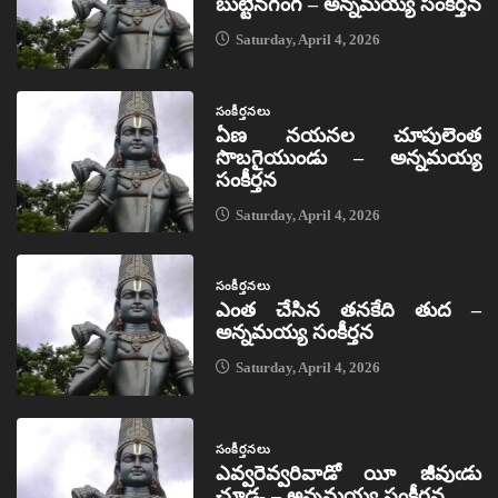
బుట్టినగంగ – అన్నమయ్య సంకీర్తన
Saturday, April 4, 2026
సంకీర్తనలు
ఏణ నయనల చూపులెంత
సొబగైయుండు – అన్నమయ్య
సంకీర్తన
Saturday, April 4, 2026
సంకీర్తనలు
ఎంత చేసిన తనకేది తుద –
అన్నమయ్య సంకీర్తన
Saturday, April 4, 2026
సంకీర్తనలు
ఎవ్వరెవ్వరివాడో యీ జీవుఁడు
చూడ- – అన్నమయ్య సంకీర్తన