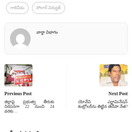
గాలివీడు
సోలార్‌ విద్యుత్‌
వార్తా విభాగం
Previous Post
Next Post
జిల్లాపై ప్రభుత్వ తీరుకు
యోవేవి ఎగ్జామినేషన్
నిరసనగా 22 నుంచి 24
కంట్రోలర్‌ను తిట్టిన తెదేపా నేత?
వరకు…