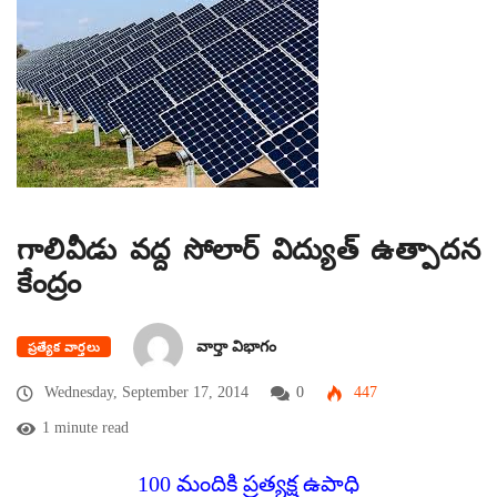
గాలివీడు వద్ద సోలార్‌ విద్యుత్‌ ఉత్పాదన
కేంద్రం
వార్తా విభాగం
ప్రత్యేక వార్తలు
Wednesday, September 17, 2014
0
447
1 minute read
100 మందికి ప్రత్యక్ష ఉపాధి