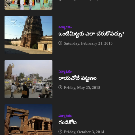
పర్యాటకం
ఒంటిమిట్టకు ఎలా చేరుకోవచ్చు?
Saturday, February 21, 2015
పర్యాటకం
రాయచోటి పట్టణం
Friday, May 25, 2018
పర్యాటకం
గండికోట
Friday, October 3, 2014