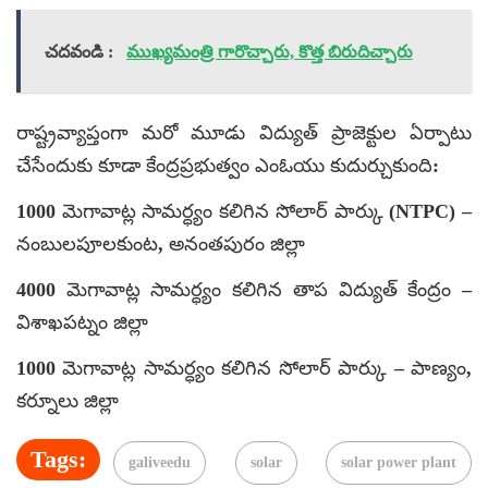
చదవండి :
ముఖ్యమంత్రి గారొచ్చారు, కొత్త బిరుదిచ్చారు
రాష్ట్రవ్యాప్తంగా మరో మూడు విద్యుత్ ప్రాజెక్టుల ఏర్పాటు
చేసేందుకు కూడా కేంద్రప్రభుత్వం ఎంఓయు కుదుర్చుకుంది:
1000 మెగావాట్ల సామర్ధ్యం కలిగిన సోలార్ పార్కు (NTPC) –
నంబులపూలకుంట, అనంతపురం జిల్లా
4000 మెగావాట్ల సామర్ధ్యం కలిగిన తాప విద్యుత్ కేంద్రం –
విశాఖపట్నం జిల్లా
1000 మెగావాట్ల సామర్ధ్యం కలిగిన సోలార్ పార్కు – పాణ్యం,
కర్నూలు జిల్లా
Tags:
galiveedu
solar
solar power plant