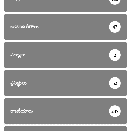
జానపద గీతాలు
47
పద్యాలు
2
ప్రసిద్ధులు
52
రాజకీయాలు
247