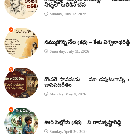
నీళ్ళలో బతికిన చేప
Sunday, July 12, 2026
2
కథలు
నమ్ముకొన్న నేల (కథ) – కేతు విశ్వనాథరెడ్డి
Saturday, July 11, 2026
3
జానపద గీతాలు
కొంపకే సావమను – మా డవుటుగాన్ని :
జానపదగీతం
Monday, May 4, 2026
4
కథలు
ఊరి పిల్లోడు (కథ) – పి రామకృష్ణారెడ్డి
Sunday, April 26, 2026