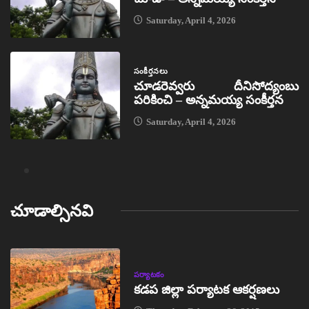
Saturday, April 4, 2026
సంకీర్తనలు
చూడరెవ్వరు దీనిసోద్యంబు
పరికించి – అన్నమయ్య సంకీర్తన
Saturday, April 4, 2026
చూడాల్సినవి
పర్యాటకం
కడప జిల్లా పర్యాటక ఆకర్షణలు