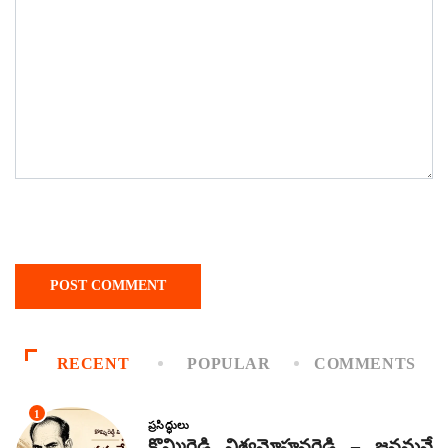
RECENT
POPULAR
COMMENTS
1
ప్రసిద్ధులు
కొమ్మిరెడ్డి విశ్వమోహనరెడ్డి – జనమనే