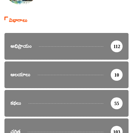
విభాగాలు
అభిప్రాయం
112
ఆలయాలు
10
కథలు
55
చరిత్ర
103