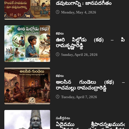
డవుటుగాన్ని : జానపదగీతం
Monday, May 4, 2026
కథలు
ఊరి పిల్లోడు (కథ) – పి
రామకృష్ణారెడ్డి
Sunday, April 26, 2026
కథలు
అలసిన గుండెలు (కథ) –
రాచమల్లు రామచంద్రారెడ్డి
Tuesday, April 7, 2026
సంకీర్తనలు
ఏదైవము శ్రీపాదన్నఖమునఁ