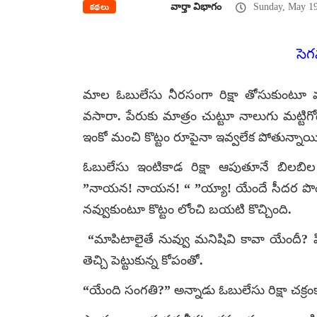
వార్తా విభాగం
Sunday, May 19
కథలు
సె
మాల ఓబులేసు నీరసంగా రిక్షా తోసుకుంటూ వ
వసారా. పేరుకు మాత్రం చుట్టూ నాలుగు మట్
ఇంకో మంచి కొట్టం రూపైనా ఇవ్వలేక పోతున్నాయ
ఓబులేసు ఇంటికాడ రిక్షా ఆపుతూనే బిలబి
”నాయన! నాయన! “ ”య్యా! యేందే సీదర పొండి”
నవ్వుకుంటూ కొట్టం లోంచి బయటి కొచ్చింది.
“మాపిటాలైతే నువ్వు మనిషివి కావా యేందీ? పి
తెచ్చి పెట్టుకున్న కోపంతో.
“యేంది సంగతి?” అన్నాడు ఓబులేసు రిక్షా చక