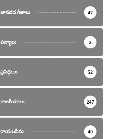
జానపద గీతాలు
47
పద్యాలు
2
ప్రసిద్ధులు
52
రాజకీయాలు
247
రాయలసీమ
40