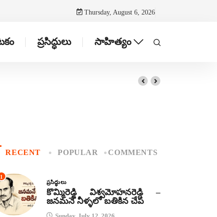
Thursday, August 6, 2026
ాటకం
ప్రసిద్ధులు
సాహిత్యం
RECENT
POPULAR
COMMENTS
1
ప్రసిద్ధులు
కొమ్మిరెడ్డి విశ్వమోహనరెడ్డి –
జనమనే నీళ్ళలో బతికిన చేప
Sunday, July 12, 2026