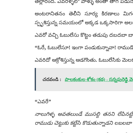
తెల్లారింది. ఎవరిళ్ళలో వాళ్ళు అంతా తాగి పడున్
అంటరానితనం తెలీని సూర్య కిరణాలు మి
స్పృశిస్తున్న సమయంలో అక్కడ ఒక్కసారిగా అలజ
ఎవరో వచ్చి ఓబులేసు కొట్టం తడుపు దబదబా బాదే
“ఓరే, ఓబులేసూ! ఇంగా పండుకున్నావా! రాముడొచ్చే
ఎవరిదో ఆక్రోశిస్తున్న ఆడగొంతు. ఓబులేసికు మెలక
చదవండి :
పాలకంకుల శోకం (కథ) - సన్నపురెడ్డి వె
“ఎవరే”
నాలుగిళ్ళ అవతలుండే ముసల్ది తనని లేపినట్ట
రాముడు చెట్టుకు కట్టేసి కొడుతున్నాడని లబలబా 