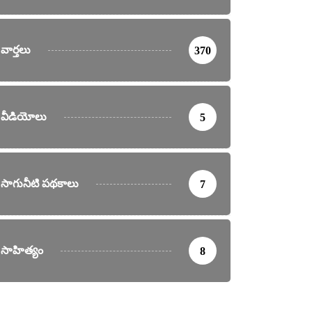
వార్తలు
370
వీడియోలు
5
సాగునీటి పథకాలు
7
సాహిత్యం
8