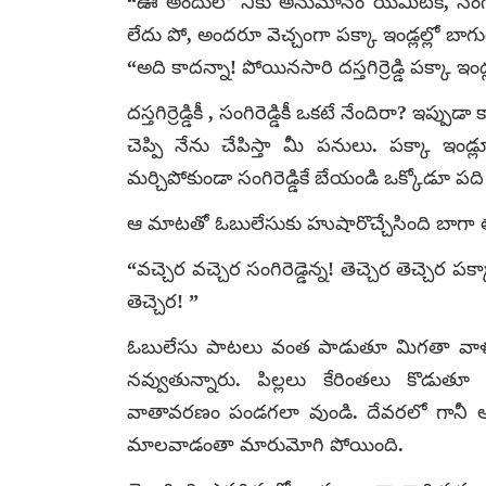
“ఊ అందులో నీకు అనుమానం యేమిటికి, సంగిరెడ్
లేదు పో, అందరూ వెచ్చంగా పక్కా ఇండ్లల్లో బాగ
“అది కాదన్నా! పోయినసారి దస్తగిర్రెడ్డి పక్కా ఇండ్లు
దస్తగిర్రెడ్డికీ , సంగిరెడ్డికీ ఒకటే నేందిరా? ఇప్
చెప్పి నేను చేపిస్తా మీ పనులు. పక్కా ఇండ
మర్చిపోకుండా సంగిరెడ్డికే బేయండి ఒక్కోడూ పద
ఆ మాటతో ఓబులేసుకు హుషారొచ్చేసింది బాగా త
“వచ్చెర వచ్చెర సంగిరెడ్డెన్న! తెచ్చెర తెచ్చెర పక్
తెచ్చెర! ”
ఓబులేసు పాటలు వంత పాడుతూ మిగతా వాళ్ళు
నవ్వుతున్నారు. పిల్లలు కేరింతలు కొడుత
వాతావరణం పండగలా వుండి. దేవరలో గానీ 
మాలవాడంతా మారుమోగి పోయింది.