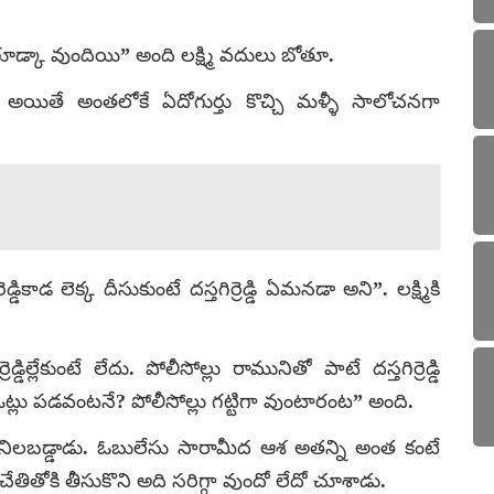
ు గూడ్కా వుందియి” అంది లక్ష్మి వదులు బోతూ.
యితే అంతలోకే ఏదోగుర్తు కొచ్చి మళ్ళీ సాలోచనగా
ికాడ లెక్క దీసుకుంటే దస్తగిర్రెడ్డి ఏమనడా అని”. లక్ష్మికి
డ్డిల్లేకుంటే లేదు. పోలీసోల్లు రామునితో పాటే దస్తగిర్రెడ్డి
ఓట్లు పడవంటనే? పోలీసోల్లు గట్టిగా వుంటారంట” అంది.
నిలబడ్డాడు. ఓబులేసు సారామీద ఆశ అతన్ని అంత కంటే
 చేతితోకి తీసుకొని అది సరిగ్గా వుందో లేదో చూశాడు.