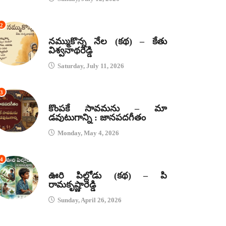
2
కథలు
నమ్ముకొన్న నేల (కథ) – కేతు
విశ్వనాథరెడ్డి
Saturday, July 11, 2026
3
జానపద గీతాలు
కొంపకే సావమను – మా
డవుటుగాన్ని : జానపదగీతం
Monday, May 4, 2026
4
కథలు
ఊరి పిల్లోడు (కథ) – పి
రామకృష్ణారెడ్డి
Sunday, April 26, 2026