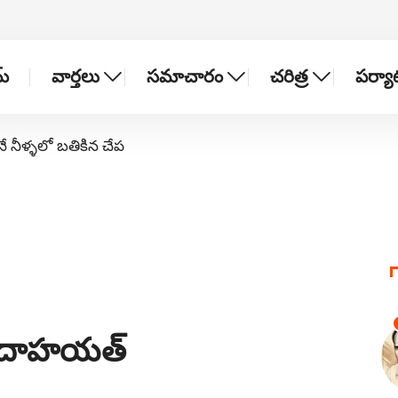
్
వార్తలు
సమాచారం
చరిత్ర
పర్య
నే నీళ్ళలో బతికిన చేప
దాదాహయత్