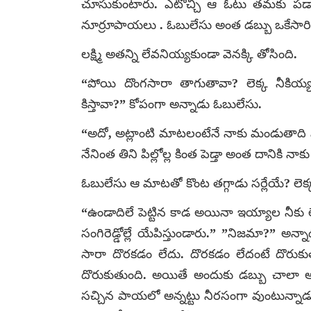
చూసుకుంటారు. ఎటొచ్చి ఆ ఓటు తమకు పడ
నూర్రూపాయలు . ఓబులేసు అంత డబ్బు ఒకేసారి 
లక్ష్మి అతన్ని లేవనియ్యకుండా వెనక్కి తోసింది.
“పోయి దొంగసారా తాగుతావా? లెక్క నీకియ్య
కిస్తావా?” కోపంగా అన్నాడు ఓబులేసు.
“అదో, అట్లాంటి మాటలంటేనే నాకు మండుతాది నే
నేనింత తిని పిల్లోల్ల కింత పెడ్తా అంత దానికి
ఓబులేసు ఆ మాటతో కొంట తగ్గాడు సర్లేయే? లె
“ఉండాదిలే పెట్టిన కాడ అయినా ఇయ్యాల నీకు లెక
సంగిరెడ్డోల్లే యేపిస్తుండారు.” ”నిజమా?” అన్
సారా దొరకడం లేదు. దొరకడం లేదంటే దొర
దొరుకుతుంది. అయితే అందుకు డబ్బు చాలా
సచ్చిన పాయలో అన్నట్టు నీరసంగా వుంటున్నాడ