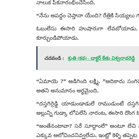
నాలుక పీకనారంభించేసింది.
“నేను అపద్దం చెప్తానా యేంది? రేత్రికి సియ్యల
ఓబులేసు ఈసారి హుషారుగా లేవబోయాడు. అ
కూర్చుండిపోయాడు.
చదవండి :
శ్రుతి (కథ) - డాక్టర్ కేతు విశ్వనాథరెడ్డి
“ఏమాయె ?” అడిగింది లక్ష్మి. ”అదికాదు సంగిరెడ్డ
అతని అనుమానం అర్ధమైంది.
“దస్తగిర్రెడ్డి యాడుండాడులే రాముడుంటే దస్తగిర్రె
అల్లున్ని గుడ్కా లోపలేసి నారంట, ఈసారి దొంగ 
“అంతేనంటావా? సరే సూద్దాంలే” అంటూ లేచి 
ఎక్కువ ఆలోచించనివ్వలేదు. ఇంట్లో కెళ్ళి తప్పెట