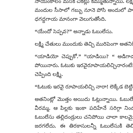
సాయంకాలం మసక చీకట్లు కమ్ముతున్నాయి. లక్ష్మి క
మందుల సీసాలో గబ్బు నూనె పోసి అందులో పాతగుడ
ధగద్దగాయ మానంగా వెలుగుతోంది.
“యేందో సెప్పవ?” అన్నాడు ఓబులేసు.
లక్ష్మి చేతులు ముందుకు తెచ్చి మురిపెంగా అతని
“యాడియో చెప్పుకో.” ”యాడియి? “ అడిగాడు ఓబ
పోయినారు. ఓటుకు ఇరవైరూపాయలిచ్చినారంటే! అం
చెప్పింది లక్ష్మి.
“ఓటుకు ఇరవై రూపాయలిచ్చి నారా! లెక్కేడ బె
అతనింట్లో మొత్తం అయిదు ఓట్లున్నాయి. ఓబులేసు
వీరమ్మ. ఆ పిల్లకు ఇంకా పదిహేనే సరిగ్గా ని
ఓబులేసు తల్లిదండ్రులు చనిపోయి చాలా కాలమైం
జరగలేదు. ఈ తిరకాసులన్నీ ఓబులేసుకి తెలి