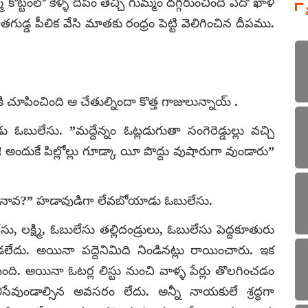
ొట్టంలో కెళ్ళి దీపం తెచ్చి గుమ్మం దగ్గరుంచింది ఏదో ఖాళీ
్డ పీలిక వేసి మాతకు రంధ్రం పెట్టి వెలిగించిన దీపము.
కి చూపించింది ఆ చేతుల్నిందా కొత్త గాజులున్నాయ్ .
ులేసు. ”మద్దేన్నం ఓట్లడుగుతా సంగెరెడ్డుల్లు వచ్చి
దుకే పిల్లోల్లు గూడ్కా యీ పొద్దు వుషారుగా వుండారు”
ట్టినావ?” హడావుడిగా లేవబోయాడు ఓబులేసు.
, లక్ష్మి, ఓబులేసు తల్లిదండ్రులు, ఓబులేసు పెద్దకూతురు
ండలేదు. అయినా పద్దెనిమిది నిండినట్లు రాయించారు. ఇక
ది. అయినా ఓటర్ల లిస్టు నుంచి వాళ్ళ పేర్లు తొలగించడం
సేవుండాల్సిన అవసరం లేదు. అన్నీ నాయకులే శ్రద్ధగా