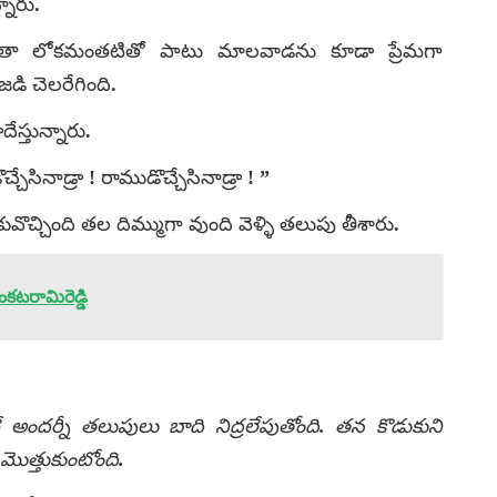
నారు.
గతా లోకమంతటితో పాటు మాలవాడను కూడా ప్రేమగా
డి చెలరేగింది.
స్తున్నారు.
సినాడ్రా ! రాముడొచ్చేసినాడ్రా ! ”
ువొచ్చింది తల దిమ్ముగా వుంది వెళ్ళి తలుపు తీశారు.
ంకటరామిరెడ్డి
ే అందర్నీ తలుపులు బాది నిద్రలేపుతోంది. తన కొడుకుని
మొత్తుకుంటోంది.