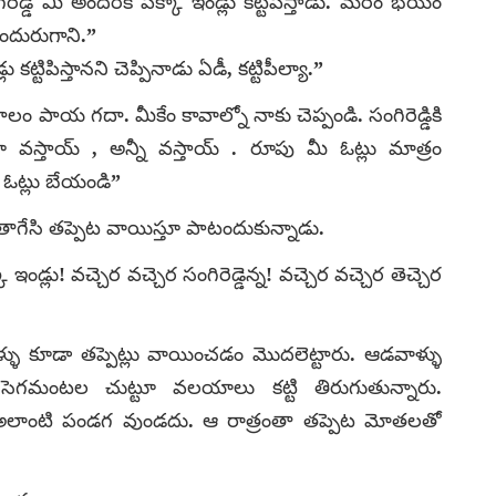
డి మీ అందరికీ పక్కా ఇండ్లు కట్టిపిస్తాడు. మరేం భయం
ుందురుగాని.”
 కట్టిపిస్తానని చెప్పినాడు ఏడీ, కట్టిపీల్యా.”
పుడా కాలం పాయ గదా. మీకేం కావాల్నో నాకు చెప్పండి. సంగిరెడ్డికి
్లూ వస్తాయ్ , అన్నీ వస్తాయ్ . రూపు మీ ఓట్లు మాత్రం
ి ఓట్లు బేయండి”
ాగేసి తప్పెట వాయిస్తూ పాటందుకున్నాడు.
కా ఇండ్లు! వచ్చెర వచ్చెర సంగిరెడ్డెన్న! వచ్చెర వచ్చెర తెచ్చెర
 కూడా తప్పెట్లు వాయించడం మొదలెట్టారు. ఆడవాళ్ళు
ూ సెగమంటల చుట్టూ వలయాలు కట్టి తిరుగుతున్నారు.
అలాంటి పండగ వుండదు. ఆ రాత్రంతా తప్పెట మోతలతో