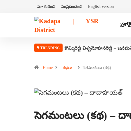
మా గురించి
సంప్రదించండి
English version
హోమ
కొమ్మిరెడ్డి విశ్వమోహనరెడ్డి – జనమ
TRENDING
Home
కథలు
సెగమంటలు (కథ) –…
సెగమంటలు (కథ) – 