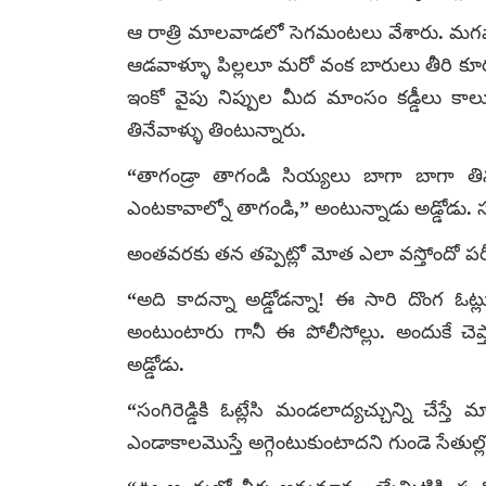
ఆ రాత్రి మాలవాడలో సెగమంటలు వేశారు. మగవాళ్
ఆడవాళ్ళూ పిల్లలూ మరో వంక బారులు తీరి కూర్చున్
ఇంకో వైపు నిప్పుల మీద మాంసం కడ్డీలు కాల
తినేవాళ్ళు తింటున్నారు.
“తాగండ్రా తాగండి సియ్యలు బాగా బాగా తి
ఎంటకావాల్నో తాగండి,” అంటున్నాడు అడ్డోడు. స
అంతవరకు తన తప్పెట్లో మోత ఎలా వస్తోందో పరీక్
“అది కాదన్నా అడ్డోడన్నా! ఈ సారి దొంగ ఓ
అంటుంటారు గానీ ఈ పోలీసోల్లు. అందుకే చెప్
అడ్డోడు.
“సంగిరెడ్డికి ఓట్లేసి మండలాద్యచ్చున్ని చేస్తే 
ఎండాకాలమొస్తే అగ్గెంటుకుంటాదని గుండె సేతుల్ల