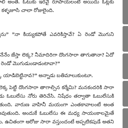
ాలి అంతే. ఓటుకు ఇరవై రూపాయలంటే అయిదు ఓట్లకు
కళ్ళజూసి చాలా రోజులైంది.
ను” ”నా కియ్యకపోతే ఎవరికిస్తావే? ఏ రెండో మొగుని
నేం జేస్తా లెక్క? నీమాదిరిగా దొంగసారా తాగుతానా? ఏదో
 నాకు రెండో మొగుడుండాడంటావా?”
క్క యాడిబెట్టినావ?” అన్నాడు బతిమాలుకుంటూ.
్క పెట్టి దొంగసారా తాగాల్సిన కర్మేమి? మనకందరికి సారా
నాడు ఓబులేసు నోరు తెరిచేసి. నిషేధం తర్వాతా ఓబులేసుకి
ుకుతుంది. వారుణ వాహినీ మయంగా ఎంతకావాలంటే అంత
 అవుతుంది. అందుకే ఓబులేసు ఈ మధ్య సాయంకాలమైతే
ు. ఉచితంగా ఆరోజు సారా వస్తుందంటే అప్పటికపుడే అతని