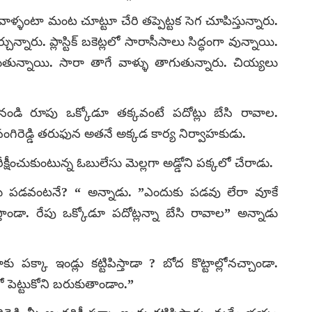
ళంటా మంట చూట్టూ చేరి తప్పెట్టక సెగ చూపిస్తున్నారు.
నారు. ప్లాస్టిక్ బకెట్లలో సారాసీసాలు సిద్ధంగా వున్నాయి.
ుతున్నాయి. సారా తాగే వాళ్ళు తాగుతున్నారు. చియ్యలు
నండి రూపు ఒక్కోడూ తక్కవంటే పదోట్లు బేసి రావాల.
ంగిరెడ్డి తరుఫున అతనే అక్కడ కార్య నిర్వాహకుడు.
షీంచుకుంటున్న ఓబులేసు మెల్లగా అడ్డోని పక్కలో చేరాడు.
ట్లు పడవంటనే? “ అన్నాడు. ”ఎందుకు పడవు లేరా వూకే
తాండా. రేపు ఒక్కోడూ పదోట్లన్నా బేసి రావాల” అన్నాడు
మాకు పక్కా ఇండ్లు కట్టిపిస్తాడా ? బోద కొట్టాల్లోనచ్చాండా.
ో పెట్టుకోని బరుకుతాండాం.”