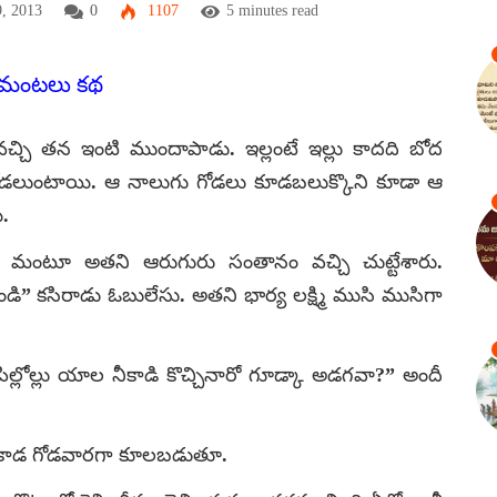
, 2013
0
1107
5 minutes read
గమంటలు కథ
చ్చి తన ఇంటి ముందాపాడు. ఇల్లంటే ఇల్లు కాదది బోద
టిగోడలుంటాయి. ఆ నాలుగు గోడలు కూడబలుక్కొని కూడా ఆ
ి.
ల మంటూ అతని ఆరుగురు సంతానం వచ్చి చుట్టేశారు.
 కసిరాడు ఓబులేసు. అతని భార్య లక్ష్మి ముసి ముసిగా
ల్లోల్లు యాల నీకాడి కొచ్చినారో గూడ్కా అడగవా?” అందీ
్రంకాడ గోడవారగా కూలబడుతూ.