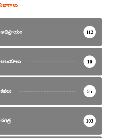
విభాగాలు
అభిప్రాయం
112
ఆలయాలు
10
కథలు
55
చరిత్ర
103