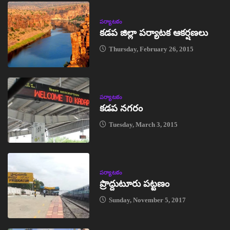
పర్యాటకం
కడప జిల్లా పర్యాటక ఆకర్షణలు
Thursday, February 26, 2015
పర్యాటకం
కడప నగరం
Tuesday, March 3, 2015
పర్యాటకం
ప్రొద్దుటూరు పట్టణం
Sunday, November 5, 2017