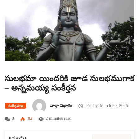
సులభమా యిందరికి జూడ సులభముగాక
– అన్నమయ్య సంకీర్తన
వార్తా విభాగం
Friday, March 20, 2026
సంకీర్తనలు
0
82
2 minutes read
॥పల్లవి॥