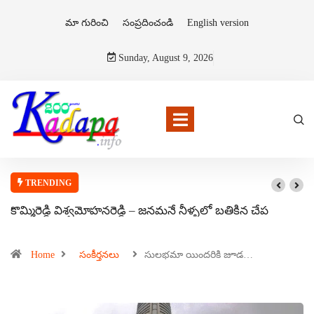
మా గురించి
సంప్రదించండి
English version
Sunday, August 9, 2026
TRENDING
కొమ్మిరెడ్డి విశ్వమోహనరెడ్డి – జనమనే నీళ్ళలో బతికిన చేప
Home
సంకీర్తనలు
సులభమా యిందరికి జూడ…