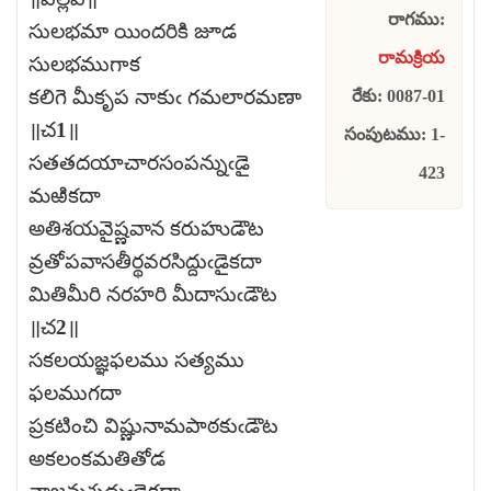
రాగము:
సులభమా యిందరికి జూడ
రామక్రియ
సులభముగాక
కలిగె మీకృప నాకుఁ గమలారమణా
రేకు: 0087-01
॥చ1॥
సంపుటము: 1-
సతతదయాచారసంపన్నుఁడై
423
మఱికదా
అతిశయవైష్ణవాన కరుహుడౌట
వ్రతోపవాసతీర్థవరసిద్దుఁడైకదా
మితిమీరి నరహరి మీదాసుఁడౌట
॥చ2॥
సకలయజ్ఞఫలము సత్యము
ఫలముగదా
ప్రకటించి విష్ణునామపాఠకుఁడౌట
అకలంకమతితోడ