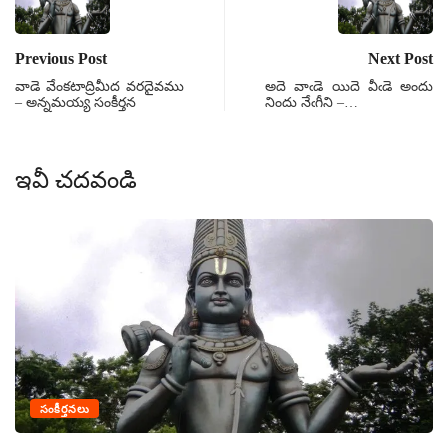
Previous Post
Next Post
వాడె వేంకటాద్రిమీద వరదైవము
అదె వాఁడె యిదె వీఁడె అందు
– అన్నమయ్య సంకీర్తన
నిందు నేఁగీని –…
ఇవీ చదవండి
సంకీర్తనలు