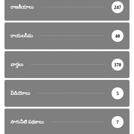
రాజకీయాలు
247
రాయలసీమ
40
వార్తలు
370
వీడియోలు
5
సాగునీటి పథకాలు
7