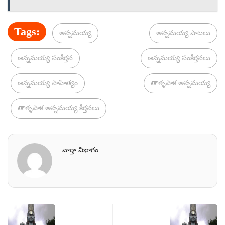
Tags:
అన్నమయ్య
అన్నమయ్య పాటలు
అన్నమయ్య సంకీర్తన
అన్నమయ్య సంకీర్తనలు
అన్నమయ్య సాహిత్యం
తాళ్ళపాక అన్నమయ్య
తాళ్ళపాక అన్నమయ్య కీర్తనలు
వార్తా విభాగం