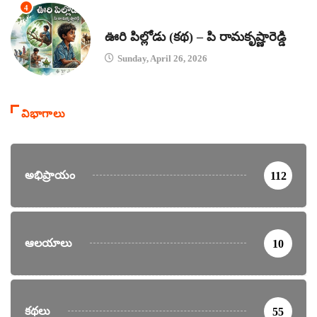
4
కథలు
ఊరి పిల్లోడు (కథ) – పి రామకృష్ణారెడ్డి
Sunday, April 26, 2026
విభాగాలు
అభిప్రాయం
112
ఆలయాలు
10
కథలు
55