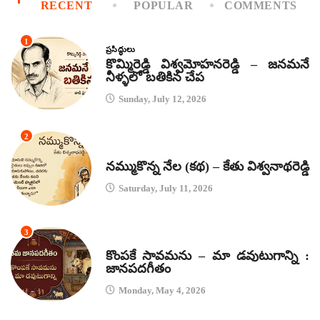
RECENT
POPULAR
COMMENTS
1
ప్రసిద్ధులు
కొమ్మిరెడ్డి విశ్వమోహనరెడ్డి – జనమనే
నీళ్ళలో బతికిన చేప
Sunday, July 12, 2026
2
కథలు
నమ్ముకొన్న నేల (కథ) – కేతు విశ్వనాథరెడ్డి
Saturday, July 11, 2026
3
జానపద గీతాలు
కొంపకే సావమను – మా డవుటుగాన్ని :
జానపదగీతం
Monday, May 4, 2026