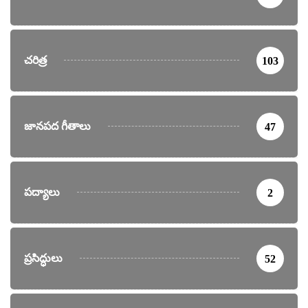
చరిత్ర
103
జానపద గీతాలు
47
పద్యాలు
2
ప్రసిద్ధులు
52