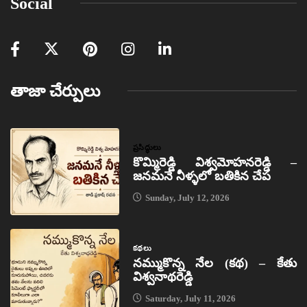
Social
తాజా చేర్పులు
ప్రసిద్ధులు
కొమ్మిరెడ్డి విశ్వమోహనరెడ్డి –
జనమనే నీళ్ళలో బతికిన చేప
Sunday, July 12, 2026
కథలు
నమ్ముకొన్న నేల (కథ) – కేతు
విశ్వనాథరెడ్డి
Saturday, July 11, 2026