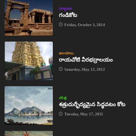
పర్యాటకం
గండికోట
Friday, October 3, 2014
ఆలయాలు
రాయచోటి వీరభద్రాలయం
Saturday, May 12, 2012
చరిత్ర
శత్రుదుర్భేద్యమైన సిద్ధవటం కోట
Tuesday, May 17, 2011