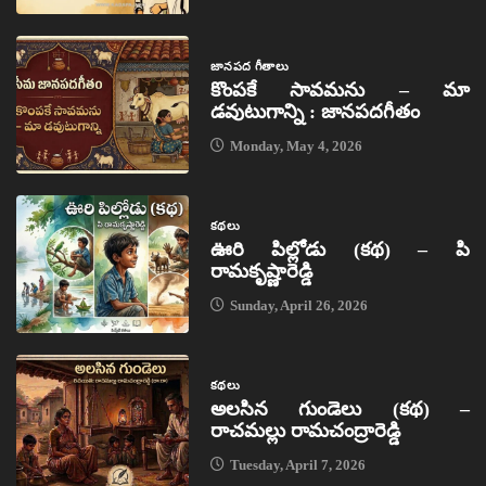
జానపద గీతాలు
కొంపకే సావమను – మా
డవుటుగాన్ని : జానపదగీతం
Monday, May 4, 2026
కథలు
ఊరి పిల్లోడు (కథ) – పి
రామకృష్ణారెడ్డి
Sunday, April 26, 2026
కథలు
అలసిన గుండెలు (కథ) –
రాచమల్లు రామచంద్రారెడ్డి
Tuesday, April 7, 2026