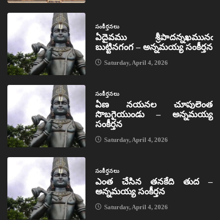
సంకీర్తనలు
ఏదైవము శ్రీపాదన్నఖమునఁ
బుట్టినగంగ – అన్నమయ్య సంకీర్తన
Saturday, April 4, 2026
సంకీర్తనలు
ఏణ నయనల చూపులెంత
సొబగైయుండు – అన్నమయ్య
సంకీర్తన
Saturday, April 4, 2026
సంకీర్తనలు
ఎంత చేసిన తనకేది తుద –
అన్నమయ్య సంకీర్తన
Saturday, April 4, 2026