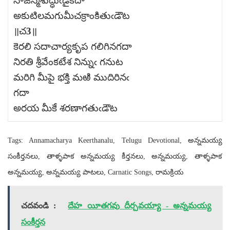
నాజన్మశుద్ధుఁడైకదా
అకుటిలమగుమీచక్రాంకితుఁడౌట
॥చ3॥
కెరలి సదాచార్యకృప గలిగినగదా
నిరతి శ్రీవేంకటేశ నిన్నుఁ గనుట
మరిగి మీపై భక్తి మఱి ముదిరినఁ
గదా
అరయ మీకే శరణాగతుఁడౌట
Tags: Annamacharya Keerthanalu, Telugu Devotional, అన్నమయ్య
సంకీర్తనలు, తాళ్ళపాక అన్నమయ్య కీర్తనలు, అన్నమయ్య, తాళ్ళపాక
అన్నమయ్య, అన్నమయ్య పాటలు, Carnatic Songs, రామక్రియ
చదవండి :
దేహ యీతగవు దీర్చవయ్యా - అన్నమయ్య
సంకీర్తన