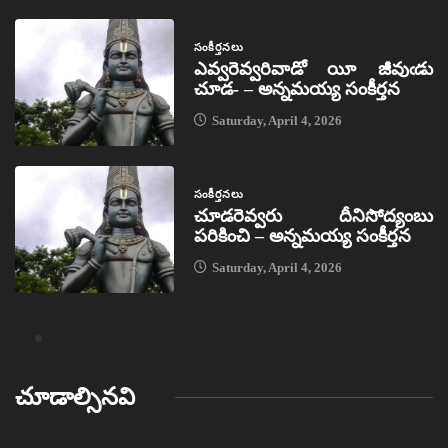
సంకీర్తనలు
ఎవ్వరెవ్వరివాడో యీ జీవుఁడు
చూడ- – అన్నమయ్య సంకీర్తన
Saturday, April 4, 2026
సంకీర్తనలు
చూడరెవ్వరు దీనిసోద్యంబు
పరికించి – అన్నమయ్య సంకీర్తన
Saturday, April 4, 2026
చూడాల్సినవి