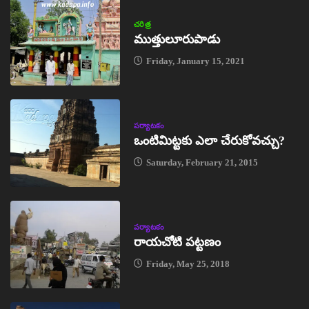
చరిత్ర
ముత్తులూరుపాడు
Friday, January 15, 2021
పర్యాటకం
ఒంటిమిట్టకు ఎలా చేరుకోవచ్చు?
Saturday, February 21, 2015
పర్యాటకం
రాయచోటి పట్టణం
Friday, May 25, 2018