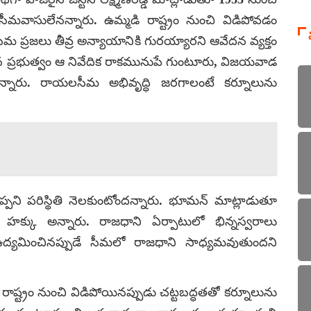
సీమవాసులేనన్నారు. ఉమ్మడి రాష్ట్రం నుంచి విడిపోవడం
ీమ ప్రజలు తీవ్ర అన్యాయానికి గురయ్యారని ఆవేదన వ్యక్తం
ేసిన ప్రభుత్వం ఆ నివేదిక రాకమునుపే గుంటూరు, విజయవాడ
్నారు. రాయలసీమ అభివృద్ధి జరగాలంటే కర్నూలును
పని పరిస్థితి నెలకుంటోందన్నారు. భూమన్ మాట్లాడుతూ
హక్కు అన్నారు. రాజధాని ఏర్పాటులో భిన్నస్వరాలు
ఉద్యమించినప్పుడే సీమలో రాజధాని సాధ్యమవుతుందని
 రాష్ట్రం నుంచి విడిపోయినప్పుడు చట్టబద్ధతతో కర్నూలును