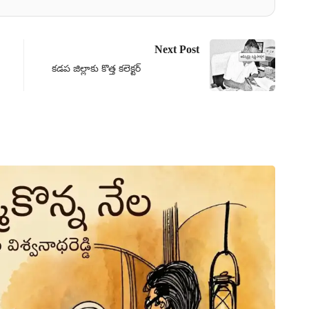
Next Post
కడప జిల్లాకు కొత్త కలెక్టర్