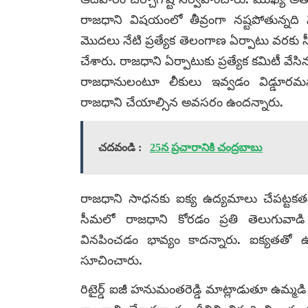
రాజధాని విషయంలో తీవ్రంగా నష్టపోతున్నది 
మొదలు నేటి ప్రత్యేక తెలంగాణ ఏర్పాటు వరకు స
చేశారు. రాజధాని ఏర్పాటుకు ప్రత్యేక కమిటీ వ
రాజధానులంటూ లీకులు ఇవ్వడం విడ్డూరమన
రాజధాని చేయాల్సిన అవసరం ఉందన్నారు.
చదవండి :
25న ప్రచారానికి చంద్రబాబు
రాజధాని సాధనకు ఐక్య ఉద్యమాలు చేపట్టకతప్
సీమలో రాజధాని కోరడం ప్రతి తెలుగువాడి 
వినపించడం భావ్యం కాదన్నారు. ఐక్యతతో 
సూచించారు.
రిటైర్డ్ ఐజీ హనుమంతరెడ్డి మాట్లాడుతూ ఉమ్మడి