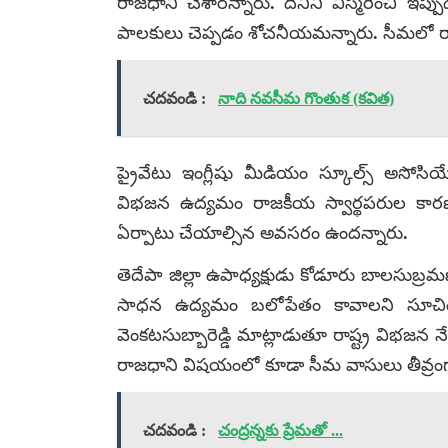
రాజధాని చేశారన్నారు. దీనిని విస్మరించి
పాలకులు చెప్పడం శోచనీయమన్నారు. సీమలో
చదవండి :
నాది నవసీమ గొంతుక (కవిత)
ప్రైవేటు ఇంగ్లీషు మీడియం స్కూల్స్ అసోసియేషన్
విభజన ఉద్యమం రాజకీయ స్వార్థపరుల కారణ
ఏర్పాటు చేయాల్సిన అవసరం ఉందన్నారు.
తెదేపా జిల్లా ఉపాధ్యక్షుడు కోడూరు బాలసుబ్ర
సాధన ఉద్యమం బలోపేతం కావాలని సూచించ
వెంకటసుబ్బారెడ్డి మాట్లాడుతూ రాష్ట్ర విభజన 
రాజధాని విషయంలో కూడా సీమ వాసులు తీవ్రంగ
చదవండి :
చంద్రన్నకు ప్రేమతో ...