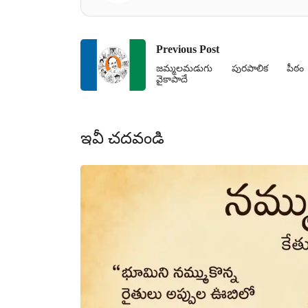
Previous Post
జమ్మలమడుగు పురపాలిక పీఠం
వైకాపాదే
ఇవీ చదవండి