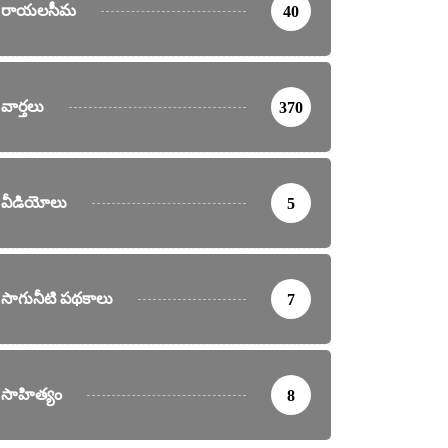
రాయలసీమ
40
వార్తలు
370
వీడియోలు
5
సాగునీటి పథకాలు
7
సాహిత్యం
8