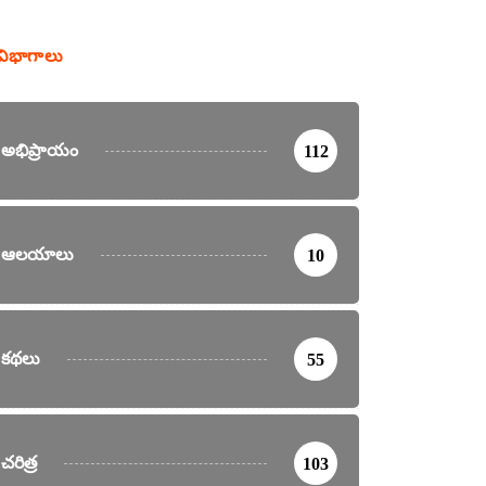
విభాగాలు
అభిప్రాయం
112
ఆలయాలు
10
కథలు
55
చరిత్ర
103