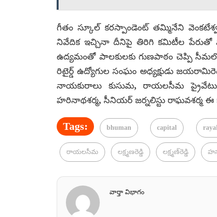
గీతం స్కూల్ కరస్పాండెంట్ తమ్మినేని వెంకటేశ్
నివేదిక ఇచ్చినా దీనిపై తిరిగి కమిటీల ప
ఉద్యమంతో పాలకులకు గుణపాఠం చెప్పి సీమలో
రిటైర్డ్ ఉద్యోగుల సంఘం అధ్యక్షుడు జయరామిరెడ్
నాయకురాలు కుసుమ, రాయలసీమ ప్రైవేటు ఇం
హరినాథశర్మ, సీనియర్ జర్నలిస్టు రాఘవశర్మ ఈ కా
Tags:
bhuman
capital
raya
రాయలసీమ
లక్ష్మణరెడ్డి
లక్ష్మణ్‌రెడ్డి
హన
వార్తా విభాగం