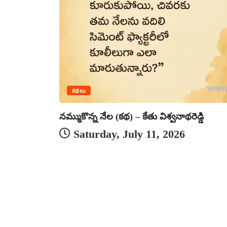
కథలు
నమ్ముకొన్న నేల (కథ) – కేతు విశ్వనాథరెడ్డి
Saturday, July 11, 2026