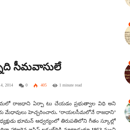
్నది సీమవాసులే
14, 2014
0
405
1 minute read
ీమలో రాజధాని ఏర్పా టు చేయడం ప్రభుత్వాల విధి అని
లువురు మేధావులు హెచ్చరించారు. ‘రాయలసీమలోనే రాజధాని’
్షుడు భూమన్ ఆధ్వర్యంలో తిరుపతిలోని గీతం స్కూల్లో
గా హాజరైన జస్టిస్ లక్ష్మణ్‌రెడ్డి మాట్లాడుతూ 1953 నుంచి