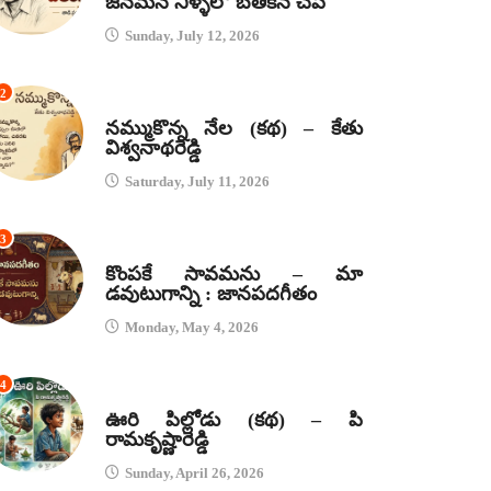
జనమనే నీళ్ళలో బతికిన చేప
Sunday, July 12, 2026
2
కథలు
నమ్ముకొన్న నేల (కథ) – కేతు
విశ్వనాథరెడ్డి
Saturday, July 11, 2026
3
జానపద గీతాలు
కొంపకే సావమను – మా
డవుటుగాన్ని : జానపదగీతం
Monday, May 4, 2026
4
కథలు
ఊరి పిల్లోడు (కథ) – పి
రామకృష్ణారెడ్డి
Sunday, April 26, 2026