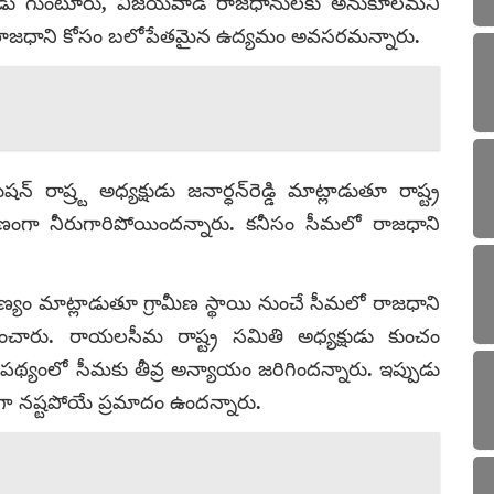
 ఇప్పుడు గుంటూరు, విజయవాడ రాజధానులకు అనుకూలమని
 రాజధాని కోసం బలోపేతమైన ఉద్యమం అవసరమన్నారు.
 రాష్ర్ట అధ్యక్షుడు జనార్ధన్‌రెడ్డి మాట్లాడుతూ రాష్ట్ర
ంగా నీరుగారిపోయిందన్నారు. కనీసం సీమలో రాజధాని
మణ్యం మాట్లాడుతూ గ్రామీణ స్థాయి నుంచే సీమలో రాజధాని
ారు. రాయలసీమ రాష్ట్ర సమితి అధ్యక్షుడు కుంచం
నేపథ్యంలో సీమకు తీవ్ర అన్యాయం జరిగిందన్నారు. ఇప్పుడు
ా నష్టపోయే ప్రమాదం ఉందన్నారు.