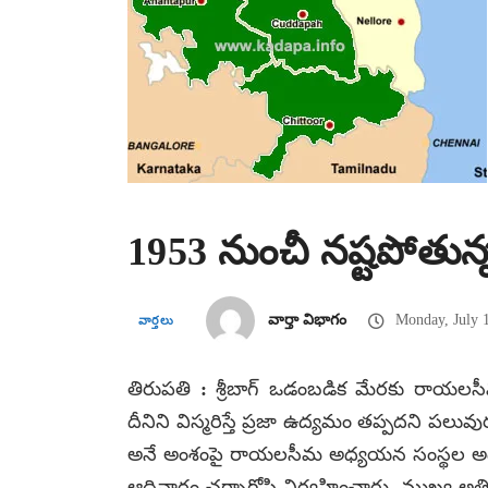
1953 నుంచీ నష్టపోతున
వార్తా విభాగం
Monday, July 
వార్తలు
తిరుపతి : శ్రీబాగ్ ఒడంబడిక మేరకు రాయలస
దీనిని విస్మరిస్తే ప్రజా ఉద్యమం తప్పదని ప
అనే అంశంపై రాయలసీమ అధ్యయన సంస్థల అధ్యక
ఆదివారం చర్చాగోష్టి నిర్వహించారు. ముఖ్య అతిథి