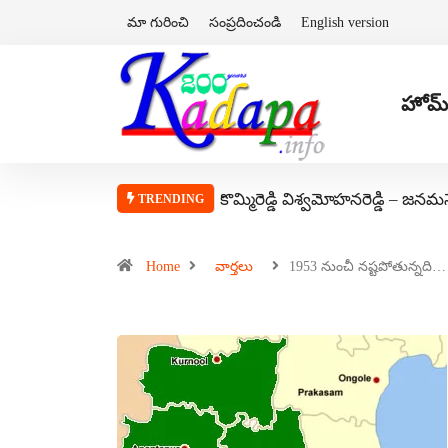
మా గురించి
సంప్రదించండి
English version
హోమ్
కొమ్మిరెడ్డి విశ్వమోహనరెడ్డి – జనమ
TRENDING
Home
వార్తలు
1953 నుంచీ నష్టపోతున్నది…