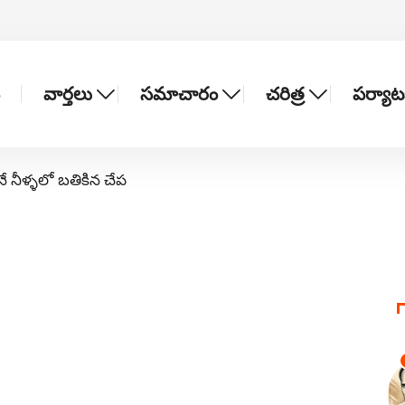
వార్తలు
సమాచారం
చరిత్ర
పర్యా
నే నీళ్ళలో బతికిన చేప