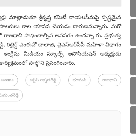
వర్లు మాట్లాడుతూ శ్రీకృష్ణ కమిటీ రాయలసీమపై స్పష్టమైన
ేరుతో పాలకులు కాల యాపన చేయడం దారుణమన్నారు. మరో
 రాజధాని సాధించాల్సిన అవసరం ఉందన్నా రు. ప్రభుత్వ
డి, రిటైర్డ్ ఎంఈవో బాలాజి, వైఎస్‌ఆర్‌సీపీ మహిళా విభాగం
గ్లీషు మీడియం స్కూల్స్ అసోసియేషన్ అధ్యక్షుడు
ర్యక్రమంలో పాల్గొని ప్రసంగించారు.
laseema
జస్టిస్ లక్ష్మణ్‌రెడ్డి
భూమన్
రాజధాని
ుమంతరెడ్డి