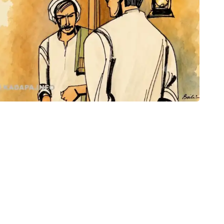
అభిప
కడపలో
Sa