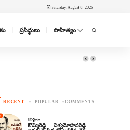
Saturday, August 8, 2026
టకం
ప్రసిద్ధులు
సాహిత్యం
RECENT
POPULAR
COMMENTS
1
ప్రసిద్ధులు
కొమ్మిరెడ్డి విశ్వమోహనరెడ్డి –