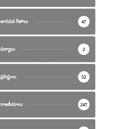
జానపద గీతాలు
47
పద్యాలు
2
ప్రసిద్ధులు
52
రాజకీయాలు
247