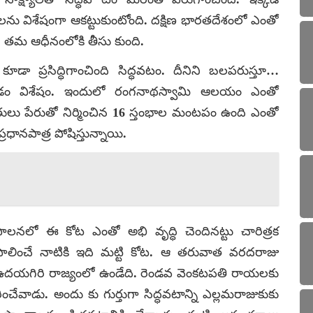
ులను విశేషంగా ఆకట్టుకుంటోంది. దక్షిణ భారతదేశంలో ఎంతో
ాఖ తమ ఆధీనంలోకి తీసు కుంది.
 ప్రసిద్ధిగాంచింది సిద్ధవటం. దీనిని బలపరుస్తూ…
ం విశేషం. ఇందులో రంగనాథస్వామి ఆలయం ఎంతో
పంతులు పేరుతో నిర్మించిన 16 స్తంభాల మంటపం ఉంది ఎంతో
రధానపాత్ర పోషిస్తున్నాయి.
పాలనలో ఈ కోట ఎంతో అభి వృద్ధి చెందినట్టు చారిత్రక
ాలించే నాటికి ఇది మట్టి కోట. ఆ తరువాత వరదరాజు
ఉదయగిరి రాజ్యంలో ఉండేది. రెండవ వెంకటపతి రాయలకు
ేవాడు. అందు కు గుర్తుగా సిద్ధవటాన్ని ఎల్లమరాజుకుకు