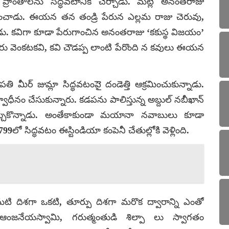
ప్రాంతాలను సిద్ధవటానికి చేర్చాడు. మట్లి అనంతరాజు
ర్మించాడు. ఈయన తన తండ్రి పేరున ఎల్లమ రాజు చెరువు,
డు. కవిగా కూడా పేరుగాంచిన అనంతరాజు ‘కకుస్థ విజయం’
ండూరు వెంకటకవి, కవి చౌడప్ప లాంటి పేరొంది న కవులు ఈయన
ీర్‌ జుమ్లా సిద్ధవటంపెై దండెత్తి ఆక్రమించుకున్నాడు.
ధీనం చేసుకున్నారు. కడపను పాలిస్తున్న అబ్దుల్‌ నబీఖాన్‌
చ్చుకొన్నాడు. అంతేకాకుండా మయానా నవాబులు కూడా
9లో సిద్ధవటం ఈస్టిండియా కంపెనీ చేతుల్లోకి వెళ్లింది.
మటి దిశగా ఒకటి, తూర్పు దిశగా మరొక ద్వారాన్ని ఎంతో
కి ఆంజనేయస్వామి, గరుత్మంతుడి శిల్పా లు స్వాగతం