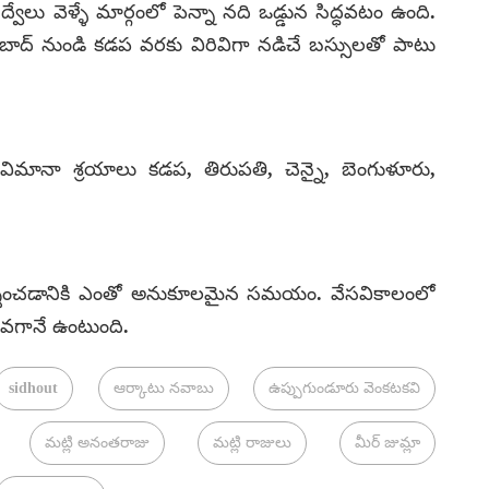
్వేలు వెళ్ళే మార్గంలో పెన్నా నది ఒడ్డున సిద్ధవటం ఉంది.
బాద్‌ నుండి కడప వరకు విరివిగా నడిచే బస్సులతో పాటు
 విమానా శ్రయాలు కడప, తిరుపతి, చెన్నై, బెంగుళూరు,
సందర్శించడానికి ఎంతో అనుకూలమైన సమయం. వేసవికాలంలో
ువగానే ఉంటుంది.
sidhout
ఆర్కాటు నవాబు
ఉప్పుగుండూరు వెంకటకవి
మట్లి అనంతరాజు
మట్లి రాజులు
మీర్‌ జుమ్లా