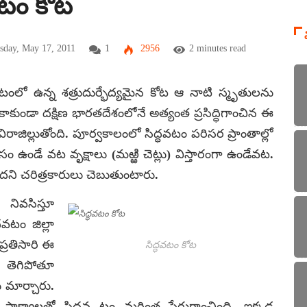
ధవటం కోట
day, May 17, 2011
1
2956
2 minutes read
ధవటంలో ఉన్న శత్రుదుర్భేద్యమైన కోట ఆ నాటి స్మృతులను
రానికే కాకుండా దక్షిణ భారతదేశంలోనే అత్యంత ప్రసిద్ధిగాంచిన ఈ
రాజిల్లుతోంది. పూర్వకాలంలో సిద్ధవటం పరిసర ప్రాంతాల్లో
ం ఉండే వట వృక్షాలు (మఱ్ఱి చెట్లు) విస్తారంగా ఉండేవట.
ిందని చరిత్రకారులు చెబుతుంటారు.
 నివసిస్తూ
వటం జిల్లా
ప్రతిసారి ఈ
సిద్ధవటం కోట
 తెగిపోతూ
ు మార్చారు.
 సాక్ష్యాలతో సిద్ధవ టం మరింత పేరుగాంచింది. ఇక్కడ