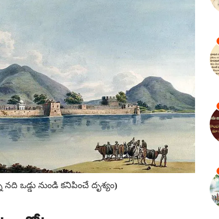
నా నది ఒడ్డు నుండి కనిపించే దృశ్యం)