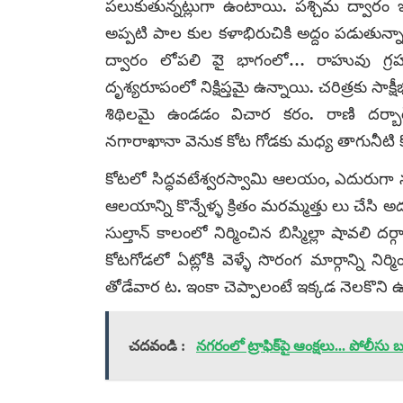
పలుకుతున్నట్లుగా ఉంటాయి. పశ్చిమ ద్వారం
అప్పటి పాల కుల కళాభిరుచికి అద్దం పడుతున్నాయ
ద్వారం లోపలి పెై భాగంలో… రాహువు గ్ర
దృశ్యరూపంలో నిక్షిప్తమై ఉన్నాయి. చరిత్రకు స
శిథిలమై ఉండడం విచార కరం. రాణి దర్బా
నగారాఖానా వెనుక కోట గోడకు మధ్య తాగునీటి క
కోటలో సిద్ధవటేశ్వరస్వామి ఆలయం, ఎదురుగా నం
ఆలయాన్ని కొన్నేళ్ళ క్రితం మరమ్మత్తు లు చేసి
సుల్తాన్‌ కాలంలో నిర్మించిన బిస్మిల్లా షావలి
కోటగోడలో ఏట్లోకి వెళ్ళే సొరంగ మార్గాన్ని నిర్
తోడేవార ట. ఇంకా చెప్పాలంటే ఇక్కడ నెలకొని ఉన
చదవండి :
నగరంలో ట్రాఫిక్‌పై ఆంక్షలు... పోలీస