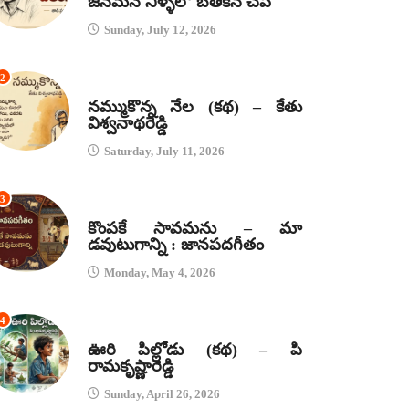
జనమనే నీళ్ళలో బతికిన చేప
Sunday, July 12, 2026
2
కథలు
నమ్ముకొన్న నేల (కథ) – కేతు
విశ్వనాథరెడ్డి
Saturday, July 11, 2026
3
జానపద గీతాలు
కొంపకే సావమను – మా
డవుటుగాన్ని : జానపదగీతం
Monday, May 4, 2026
4
కథలు
ఊరి పిల్లోడు (కథ) – పి
రామకృష్ణారెడ్డి
Sunday, April 26, 2026