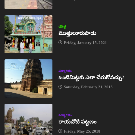
చరిత్ర
ముత్తులూరుపాడు
Friday, January 15, 2021
పర్యాటకం
ఒంటిమిట్టకు ఎలా చేరుకోవచ్చు?
Saturday, February 21, 2015
పర్యాటకం
రాయచోటి పట్టణం
Friday, May 25, 2018