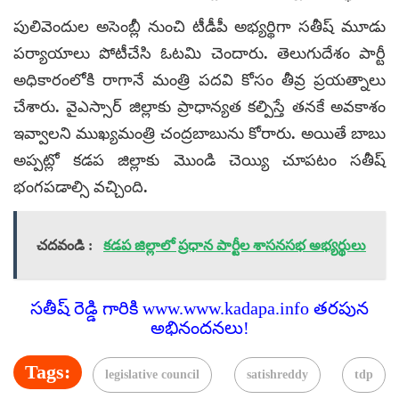
పులివెందుల అసెంబ్లీ నుంచి టీడీపీ అభ్యర్థిగా సతీష్‌ మూడు
పర్యాయాలు పోటీచేసి ఓటమి చెందారు. తెలుగుదేశం పార్టీ
అధికారంలోకి రాగానే మంత్రి పదవి కోసం తీవ్ర ప్రయత్నాలు
చేశారు. వైఎస్సార్ జిల్లాకు ప్రాధాన్యత కల్పిస్తే తనకే అవకాశం
ఇవ్వాలని ముఖ్యమంత్రి చంద్రబాబును కోరారు. అయితే బాబు
అప్పట్లో కడప జిల్లాకు మొండి చెయ్యి చూపటం సతీష్
భంగపడాల్సి వచ్చింది.
చదవండి :
కడప జిల్లాలో ప్రధాన పార్టీల శాసనసభ అభ్యర్థులు
సతీష్ రెడ్డి గారికి www.www.kadapa.info తరపున
అభినందనలు!
Tags:
legislative council
satishreddy
tdp