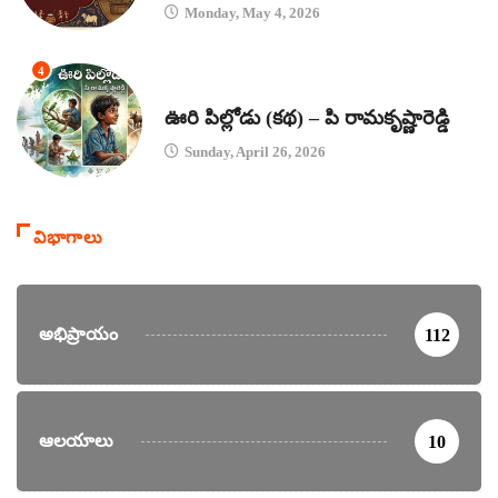
Monday, May 4, 2026
4
కథలు
ఊరి పిల్లోడు (కథ) – పి రామకృష్ణారెడ్డి
Sunday, April 26, 2026
విభాగాలు
అభిప్రాయం
112
ఆలయాలు
10