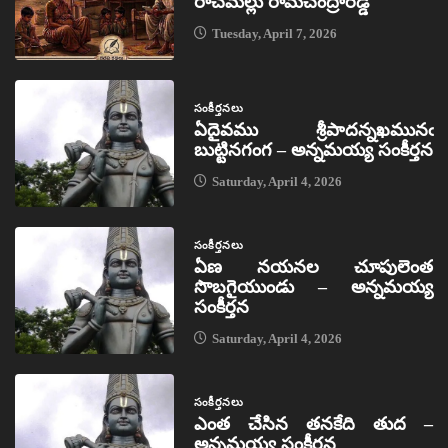
రాచమల్లు రామచంద్రారెడ్డి
Tuesday, April 7, 2026
సంకీర్తనలు
ఏదైవము శ్రీపాదన్నఖమునఁ
బుట్టినగంగ – అన్నమయ్య సంకీర్తన
Saturday, April 4, 2026
సంకీర్తనలు
ఏణ నయనల చూపులెంత
సొబగైయుండు – అన్నమయ్య
సంకీర్తన
Saturday, April 4, 2026
సంకీర్తనలు
ఎంత చేసిన తనకేది తుద –
అన్నమయ్య సంకీర్తన