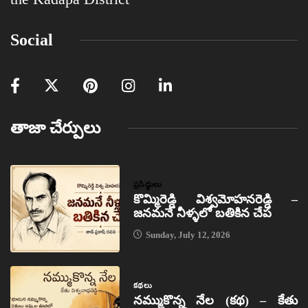
Social
తాజా చేర్పులు
ప్రసిద్ధులు
కొమ్మిరెడ్డి విశ్వమోహనరెడ్డి –
జనమనే నీళ్ళలో బతికిన చేప
Sunday, July 12, 2026
కథలు
నమ్ముకొన్న నేల (కథ) – కేతు