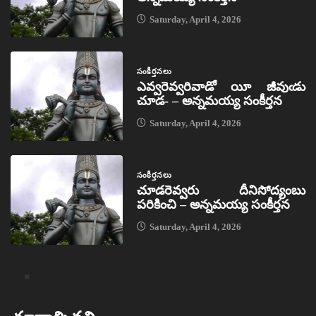
Saturday, April 4, 2026
సంకీర్తనలు
ఎవ్వరెవ్వరివాడో యీ జీవుఁడు
చూడ- – అన్నమయ్య సంకీర్తన
Saturday, April 4, 2026
సంకీర్తనలు
చూడరెవ్వరు దీనిసోద్యంబు
పరికించి – అన్నమయ్య సంకీర్తన
Saturday, April 4, 2026