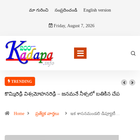
మా గురించి
సంప్రదించండి
English version
Friday, August 7, 2026
TRENDING
కొమ్మిరెడ్డి విశ్వమోహనరెడ్డి – జనమనే నీళ్ళలో బతికిన చేప
Home
ప్రత్యేక వార్తలు
ఇక శాసనమండలి డిప్యూటీ…