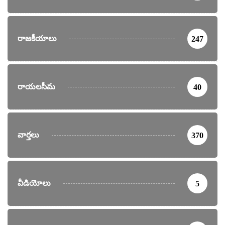
రాజకీయాలు
247
రాయలసీమ
40
వార్తలు
370
వీడియోలు
5