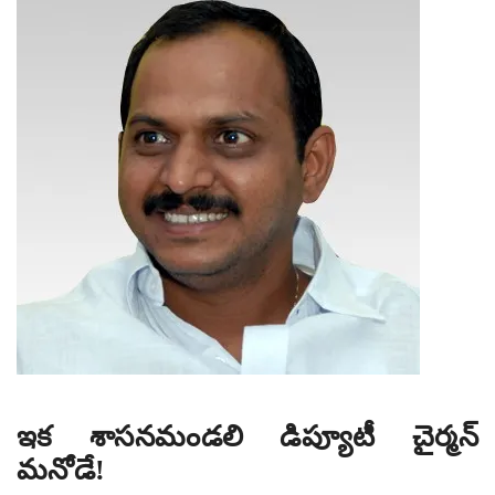
ఇక శాసనమండలి డిప్యూటీ చైర్మన్
మనోడే!