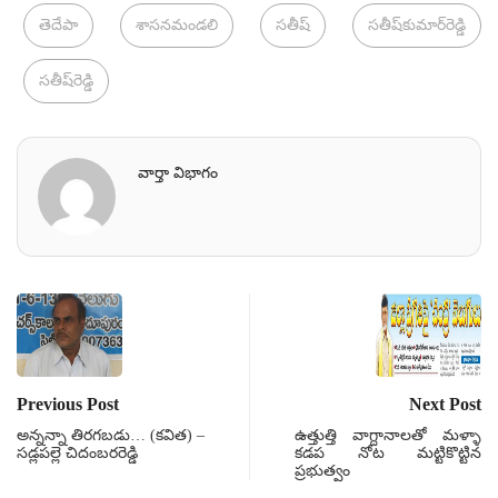
తెదేపా
శాసనమండలి
సతీష్
సతీష్‌కుమార్‌రెడ్డి
సతీష్‌రెడ్డి
వార్తా విభాగం
Previous Post
Next Post
అన్నన్నా తిరగబడు… (కవిత) –
ఉత్తుత్తి వాగ్దానాలతో మళ్ళా
సడ్లపల్లె చిదంబరరెడ్డి
కడప నోట మట్టికొట్టిన
ప్రభుత్వం