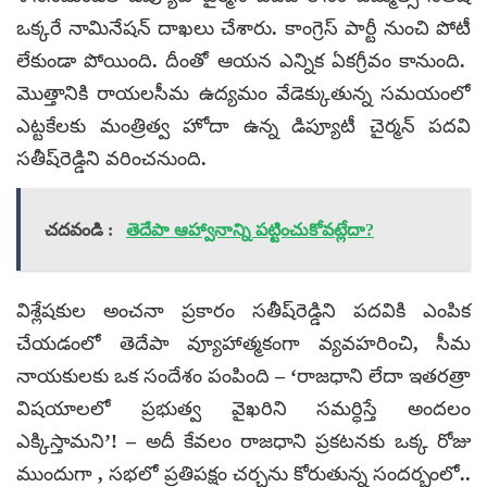
ఒక్కరే నామినేషన్ దాఖలు చేశారు. కాంగ్రెస్ పార్టీ నుంచి పోటీ
లేకుండా పోయింది. దీంతో ఆయన ఎన్నిక ఏకగ్రీవం కానుంది.
మొత్తానికి రాయలసీమ ఉద్యమం వేడెక్కుతున్న సమయంలో
ఎట్టకేలకు మంత్రిత్వ హోదా ఉన్న డిప్యూటీ చైర్మన్ పదవి
సతీష్‌రెడ్డిని వరించనుంది.
చదవండి :
తెదేపా ఆహ్వానాన్ని పట్టించుకోవట్లేదా?
విశ్లేషకుల అంచనా ప్రకారం సతీష్‌రెడ్డిని పదవికి ఎంపిక
చేయడంలో తెదేపా వ్యూహాత్మకంగా వ్యవహరించి, సీమ
నాయకులకు ఒక సందేశం పంపింది – ‘రాజధాని లేదా ఇతరత్రా
విషయాలలో ప్రభుత్వ వైఖరిని సమర్ధిస్తే అందలం
ఎక్కిస్తామని’! – అదీ కేవలం రాజధాని ప్రకటనకు ఒక్క రోజు
ముందుగా , సభలో ప్రతిపక్షం చర్చను కోరుతున్న సందర్భంలో..