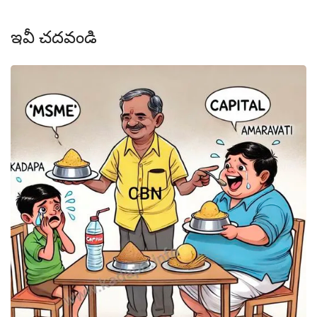
ఇవీ చదవండి
క