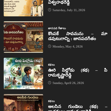
విశ్వనాథరెడ్డి
Saturday, July 11, 2026
జానపద గీతాలు
కొంపకే సావమను – మా
డవుటుగాన్ని : జానపదగీతం
Monday, May 4, 2026
కథలు
ఊరి పిల్లోడు (కథ) – పి
రామకృష్ణారెడ్డి
Sunday, April 26, 2026
కథలు
అలసిన గుండెలు (కథ) –