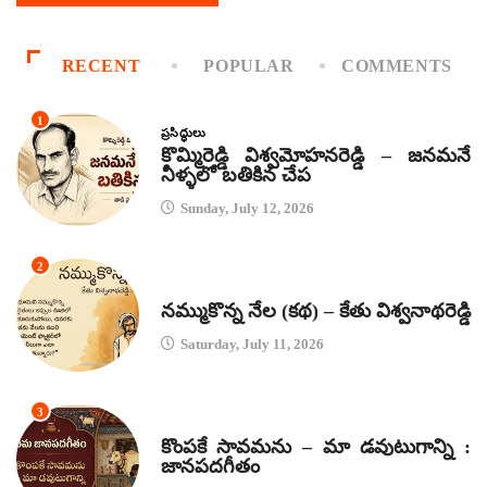
RECENT
POPULAR
COMMENTS
1
ప్రసిద్ధులు
కొమ్మిరెడ్డి విశ్వమోహనరెడ్డి – జనమనే
నీళ్ళలో బతికిన చేప
Sunday, July 12, 2026
2
కథలు
నమ్ముకొన్న నేల (కథ) – కేతు విశ్వనాథరెడ్డి
Saturday, July 11, 2026
3
జానపద గీతాలు
కొంపకే సావమను – మా డవుటుగాన్ని :
జానపదగీతం