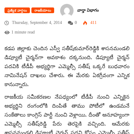
వార్తా విభాగం
ప్రత్యేక వార్తలు
రాజకీయాలు
Thursday, September 4, 2014
0
411
1 minute read
కడప జిల్లాకు చెందిన ఎస్వీ సతీష్‌కుమార్‌రెడ్డికి శాసనమండలి
డిప్యూటీ చైర్మన్‌గా అవకాశం దక్కనుంది. డిప్యూటీ చైర్మన్
పదవికి టీడీపీ అభ్యర్థిగా ఎమ్మెల్సీ సతీష్ ఒక్కరే బుధవారం
నామినేషన్ దాఖలు చేశారు. ఈ మేరకు ఏకగ్రీవంగా ఎన్నిక
కానున్నారు.
రాజకీయ సమీకరణల నేపధ్యంలో టీడీపీ నుంచి ఎన్నికైన
అభ్యర్థిని రంగంలోకి దింపితే తాము పోటీలో ఉండమనే
సంకేతాలు కాంగ్రెస్ పార్టీ నుంచి వెళ్లాయి. దీంతో అనూహ్యంగా
ఎమ్మెల్సీ సతీష్‌రెడ్డి పేరు తెరపైకి వచ్చింది. ఆమేరకు
శాసనమండలి డిప్యూటీ చైర్మన్ పదవి కోసం ఎమ్మెల్సీ సతీష్