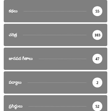
కథలు
55
చరిత్ర
103
జానపద గీతాలు
47
పద్యాలు
2
ప్రసిద్ధులు
52