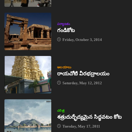
పర్యాటకం
గండికోట
Friday, October 3, 2014
ఆలయాలు
రాయచోటి వీరభద్రాలయం
Saturday, May 12, 2012
చరిత్ర
శత్రుదుర్భేద్యమైన సిద్ధవటం కోట
Tuesday, May 17, 2011