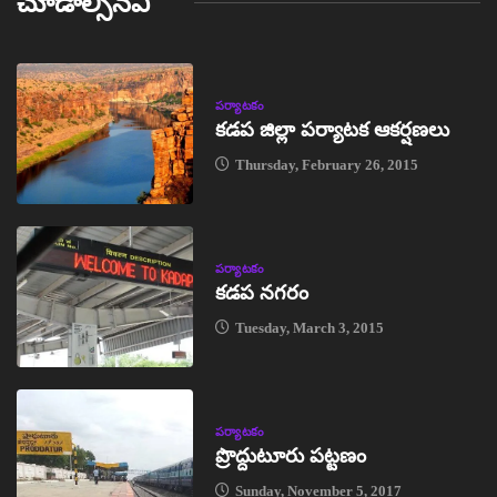
చూడాల్సినవి
పర్యాటకం
కడప జిల్లా పర్యాటక ఆకర్షణలు
Thursday, February 26, 2015
పర్యాటకం
కడప నగరం
Tuesday, March 3, 2015
పర్యాటకం
ప్రొద్దుటూరు పట్టణం
Sunday, November 5, 2017