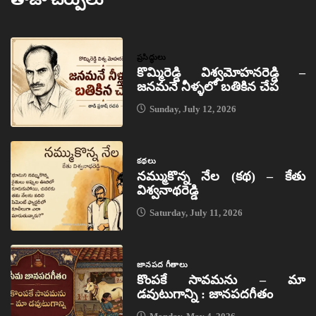
ప్రసిద్ధులు
కొమ్మిరెడ్డి విశ్వమోహనరెడ్డి –
జనమనే నీళ్ళలో బతికిన చేప
Sunday, July 12, 2026
కథలు
నమ్ముకొన్న నేల (కథ) – కేతు
విశ్వనాథరెడ్డి
Saturday, July 11, 2026
జానపద గీతాలు
కొంపకే సావమను – మా
డవుటుగాన్ని : జానపదగీతం