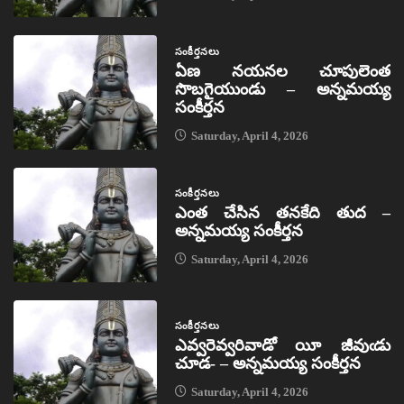
సంకీర్తనలు
ఏణ నయనల చూపులెంత
సొబగైయుండు – అన్నమయ్య
సంకీర్తన
Saturday, April 4, 2026
సంకీర్తనలు
ఎంత చేసిన తనకేది తుద –
అన్నమయ్య సంకీర్తన
Saturday, April 4, 2026
సంకీర్తనలు
ఎవ్వరెవ్వరివాడో యీ జీవుఁడు
చూడ- – అన్నమయ్య సంకీర్తన
Saturday, April 4, 2026