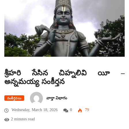
శ్రీహరి సేసిన చిహ్నలివి యీ –
అన్నమయ్య సంకీర్తన
వార్తా విభాగం
సంకీర్తనలు
Wednesday, March 18, 2026
0
79
2 minutes read