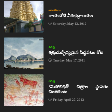
ఆలయాలు
రాయచోటి వీరభద్రాలయం
Saturday, May 12, 2012
చరిత్ర
శత్రుదుర్భేద్యమైన సిద్ధవటం కోట
Tuesday, May 17, 2011
చరిత్ర
‘మిసోలిథిక్‌’ చిత్రాల స్థావరం
చింతకుంట
Friday, April 27, 2012