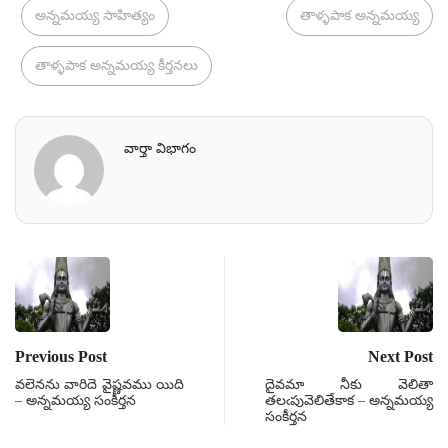
అన్నమయ్య సాహిత్యం
తాళ్ళపాక అన్నమయ్య
తాళ్ళపాక అన్నమయ్య కీర్తనలు
వార్తా విభాగం
Previous Post
Next Post
వలెనను వారిదె వైష్ణవము యిది
దైవమా నీకు వెలితా
– అన్నమయ్య సంకీర్తన
తలఁపువెలితేకాక – అన్నమయ్య
సంకీర్తన