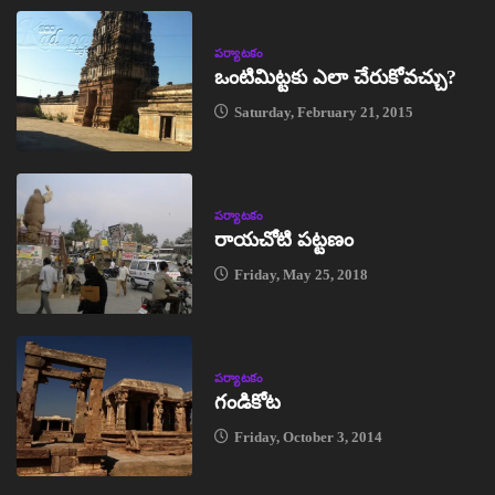
పర్యాటకం
ఒంటిమిట్టకు ఎలా చేరుకోవచ్చు?
Saturday, February 21, 2015
పర్యాటకం
రాయచోటి పట్టణం
Friday, May 25, 2018
పర్యాటకం
గండికోట
Friday, October 3, 2014