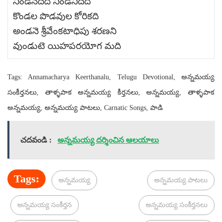
నిండినదేది నిండనిదేది
కొండల పొడవుల కోరికది
అండనె శ్రీవేంకటాధిపు శరణని
వుండుటె యిహపరయోగ మది
Tags: Annamacharya Keerthanalu, Telugu Devotional, అన్నమయ్య
సంకీర్తనలు, తాళ్ళపాక అన్నమయ్య కీర్తనలు, అన్నమయ్య, తాళ్ళపాక
అన్నమయ్య, అన్నమయ్య పాటలు, Carnatic Songs, పాడి
చదవండి :
అన్నమయ్య దర్శించిన ఆలయాలు
Tags:
అన్నమయ్య
అన్నమయ్య పాటలు
అన్నమయ్య సంకీర్తన
అన్నమయ్య సంకీర్తనలు