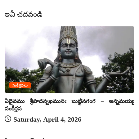
ఇవీ చదవండి
సంకీర్తనలు
ఏదైవము శ్రీపాదన్నఖమునఁ బుట్టినగంగ – అన్నమయ్య
ఏ
సంకీర్తన
సం
Saturday, April 4, 2026