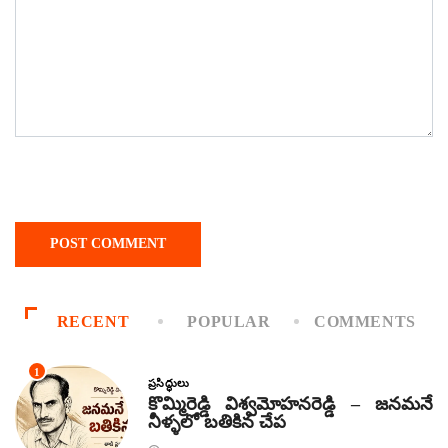
RECENT
POPULAR
COMMENTS
1
ప్రసిద్ధులు
కొమ్మిరెడ్డి విశ్వమోహనరెడ్డి – జనమనే
నీళ్ళలో బతికిన చేప