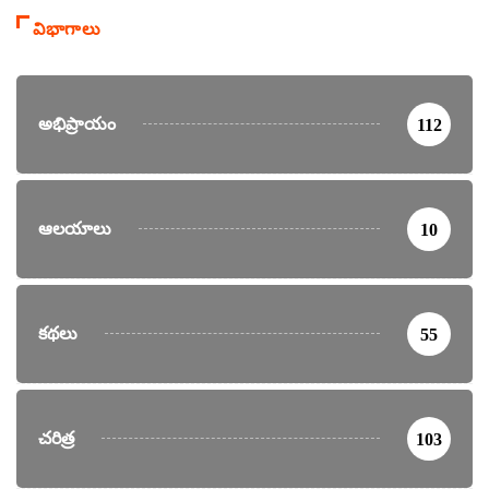
విభాగాలు
అభిప్రాయం
112
ఆలయాలు
10
కథలు
55
చరిత్ర
103