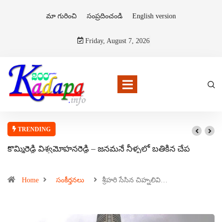
మా గురించి
సంప్రదించండి
English version
Friday, August 7, 2026
TRENDING
కొమ్మిరెడ్డి విశ్వమోహనరెడ్డి – జనమనే నీళ్ళలో బతికిన చేప
Home
సంకీర్తనలు
శ్రీహరి సేసిన చిహ్నలివి…