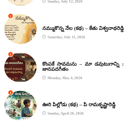
Sunday, July 12, 2026
2
కథలు
నమ్ముకొన్న నేల (కథ) – కేతు విశ్వనాథరెడ్డి
Saturday, July 11, 2026
3
జానపద గీతాలు
కొంపకే సావమను – మా డవుటుగాన్ని :
జానపదగీతం
Monday, May 4, 2026
4
కథలు
ఊరి పిల్లోడు (కథ) – పి రామకృష్ణారెడ్డి
Sunday, April 26, 2026