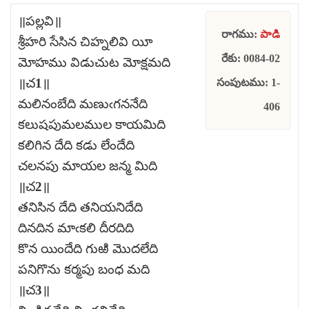
॥పల్లవి॥
రాగము:
పాడి
శ్రీహరి సేసిన చిహ్నలివి యీ
రేకు: 0084-02
మోహము విడుచుట మోక్షమది
॥చ1॥
సంపుటము: 1-
మలినంబేది మణుఁగననేది
406
కలుషపుమలముల కాయమిది
కలిగిన దేది కడు లేందేది
చలనపు మాయల జన్మ మిది
॥చ2॥
తనిసిన దేది తనియనిదేది
దినదిన మాఁకలి దీరదిది
కొన యిందేది గుఱి మొదలేది
పనిగొను కర్మపు బంధ మది
॥చ3॥