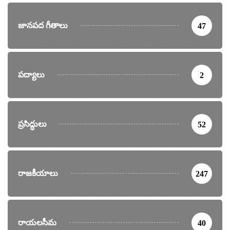
జానపద గీతాలు
47
పద్యాలు
2
ప్రసిద్ధులు
52
రాజకీయాలు
247
రాయలసీమ
40