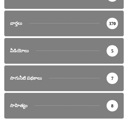
వార్తలు
370
వీడియోలు
5
సాగునీటి పథకాలు
7
సాహిత్యం
8