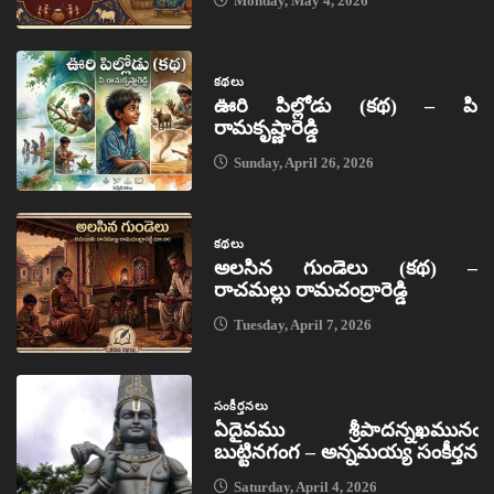
Monday, May 4, 2026
కథలు
ఊరి పిల్లోడు (కథ) – పి
రామకృష్ణారెడ్డి
Sunday, April 26, 2026
కథలు
అలసిన గుండెలు (కథ) –
రాచమల్లు రామచంద్రారెడ్డి
Tuesday, April 7, 2026
సంకీర్తనలు
ఏదైవము శ్రీపాదన్నఖమునఁ
బుట్టినగంగ – అన్నమయ్య సంకీర్తన
Saturday, April 4, 2026