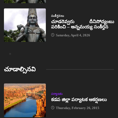
సంకీర్తనలు
చూడరెవ్వరు దీనిసోద్యంబు
పరికించి – అన్నమయ్య సంకీర్తన
Saturday, April 4, 2026
చూడాల్సినవి
పర్యాటకం
కడప జిల్లా పర్యాటక ఆకర్షణలు
Thursday, February 26, 2015