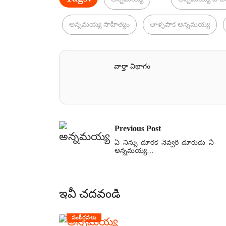
అన్నమయ్య సాహిత్యం
తాళ్ళపాక అన్నమయ్య
వార్తా విభాగం
Previous Post
ఏ నిన్ను దూరక నెవ్వరి దూరుదు నీ- –
అన్నమయ్య…
ఇవీ చదవండి
సంకీర్తనలు