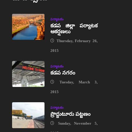
పర్యాటకం
కడప జిల్లా పర్యాటక
ఆకర్షణలు
Thursday, February 26,
2015
పర్యాటకం
కడప నగరం
Tuesday, March 3,
2015
పర్యాటకం
ప్రొద్దుటూరు పట్టణం
Sunday, November 5,