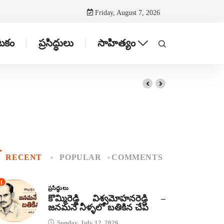
Friday, August 7, 2026
ాటకం
ప్రసిద్ధులు
సాహిత్యం
RECENT
POPULAR
COMMENTS
1
ప్రసిద్ధులు
కొమ్మిరెడ్డి విశ్వమోహనరెడ్డి –
జనమనే నీళ్ళలో బతికిన చేప
Sunday, July 12, 2026