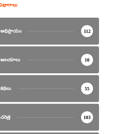
విభాగాలు
అభిప్రాయం
112
ఆలయాలు
10
కథలు
55
చరిత్ర
103