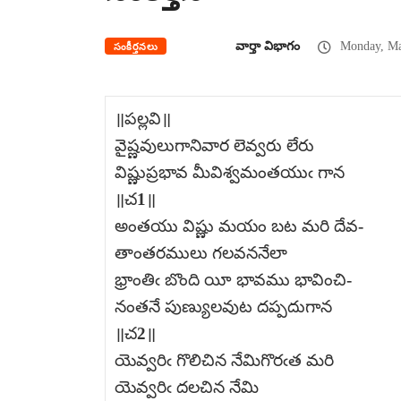
వార్తా విభాగం
Monday, Ma
సంకీర్తనలు
॥పల్లవి॥
వైష్ణవులుగానివార లెవ్వరు లేరు
విష్ణుప్రభావ మీవిశ్వమంతయుఁ గాన
॥చ1॥
అంతయు విష్ణు మయం బట మరి దేవ-
తాంతరములు గలవననేలా
భ్రాంతిఁ బొంది యీ భావము భావించి-
నంతనే పుణ్యులవుట దప్పదుగాన
॥చ2॥
యెవ్వరిఁ గొలిచిన నేమిగొరఁత మరి
యెవ్వరిఁ దలచిన నేమి