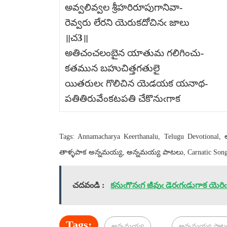
అవ్వలివ్వల శ్రీహరిరూపుగానివా-
రెవ్వరు లేరని యెరుకదోచినఁ జాలు
॥చ3॥
అతిచంచలంబైన యాతుమ గలిగించు-
కతమున బహుచిత్తగతులై
యితరులఁ గొలిచిన యెడయక యనాథ-
పతితిరువేంకటపతి చేకొనుఁగాక
Tags: Annamacharya Keerthanalu, Telugu Devotional
తాళ్ళపాక అన్నమయ్య, అన్నమయ్య పాటలు, Carnatic Songs
చదవండి :
కనుఁగొనఁగ జీవుఁ డెరఁగఁడుగాక యెరిఁ
Tags:
అన్నమయ్య
అన్నమయ్య పాట