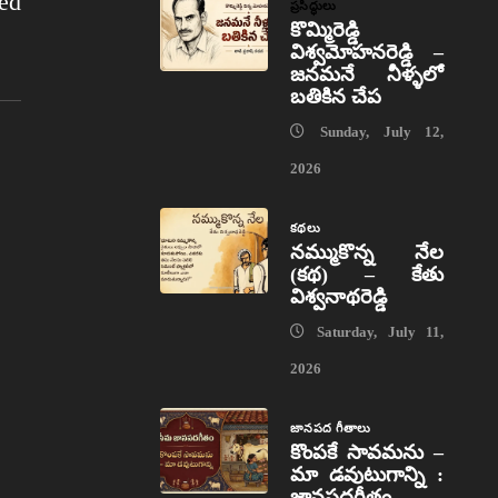
ed
ప్రసిద్ధులు
కొమ్మిరెడ్డి
విశ్వమోహనరెడ్డి –
జనమనే నీళ్ళలో
బతికిన చేప
Sunday, July 12,
2026
కథలు
నమ్ముకొన్న నేల
(కథ) – కేతు
విశ్వనాథరెడ్డి
Saturday, July 11,
2026
జానపద గీతాలు
కొంపకే సావమను –
మా డవుటుగాన్ని :
జానపదగీతం