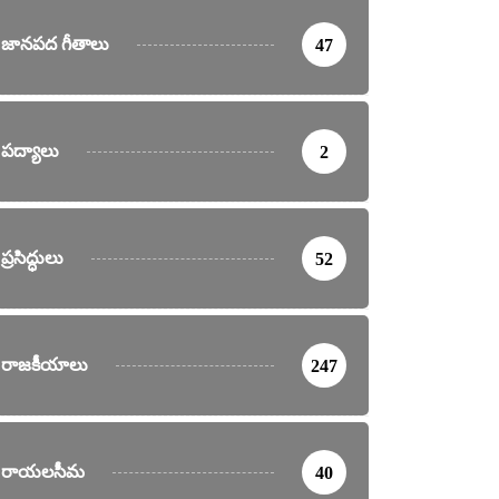
జానపద గీతాలు
47
పద్యాలు
2
ప్రసిద్ధులు
52
రాజకీయాలు
247
రాయలసీమ
40
ర్తనలు