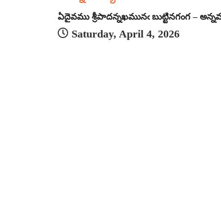
ఏదైవము శ్రీపాదన్నఖమునఁ బుట్టినగంగ – అన్న
Saturday, April 4, 2026