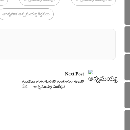
తాళ్ళపాక అన్నమయ్య కీర్తనలు
Next Post
మనసిజ గురుఁడితఁడో మఱియుఁ గలఁడో
వేద- – అన్నమయ్య సంకీర్తన
సంకీ