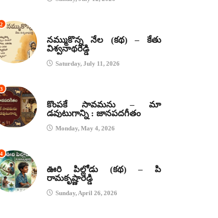
2
కథలు
నమ్ముకొన్న నేల (కథ) – కేతు
విశ్వనాథరెడ్డి
Saturday, July 11, 2026
3
జానపద గీతాలు
కొంపకే సావమను – మా
డవుటుగాన్ని : జానపదగీతం
Monday, May 4, 2026
4
కథలు
ఊరి పిల్లోడు (కథ) – పి
రామకృష్ణారెడ్డి
Sunday, April 26, 2026