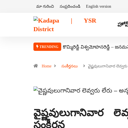
మా గురించి
సంప్రదించండి
English version
హోమ
కొమ్మిరెడ్డి విశ్వమోహనరెడ్డి – జనమ
TRENDING
Home
సంకీర్తనలు
వైష్ణవులుగానివార లెవ్వర
వైష్ణవులుగానివార ల
సంకీర్తన