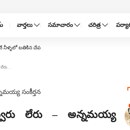
్
వార్తలు
సమాచారం
చరిత్ర
పర్య
నే నీళ్ళలో బతికిన చేప
ు లేరు…
ెవ్వరు లేరు – అన్నమయ్య