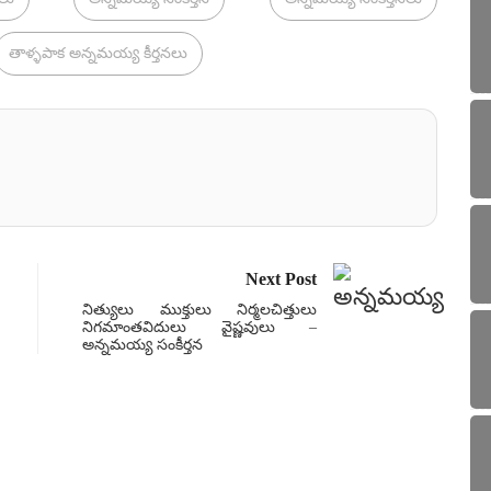
తాళ్ళపాక అన్నమయ్య కీర్తనలు
Next Post
నిత్యులు ముక్తులు నిర్మలచిత్తులు
నిగమాంతవిదులు వైష్ణవులు –
అన్నమయ్య సంకీర్తన
సంకీ