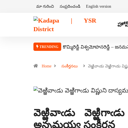
మా గురించి
సంప్రదించండి
English version
హోమ
కొమ్మిరెడ్డి విశ్వమోహనరెడ్డి – జనమ
TRENDING
Home
సంకీర్తనలు
వెఱ్ఱివాఁడు వెఱ్ఱిగాఁడు విష
వెఱ్ఱివాఁడు వెఱ్ఱిగా
అన్నమయ్య సంకీర్తన