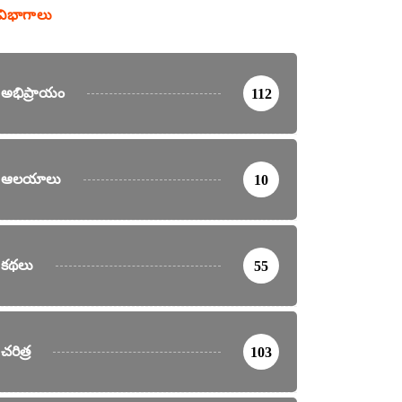
విభాగాలు
అభిప్రాయం
112
ఆలయాలు
10
కథలు
55
చరిత్ర
103