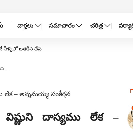
్
వార్తలు
సమాచారం
చరిత్ర
పర్య
నే నీళ్ళలో బతికిన చేప
్ణుని…
ఁడు విష్ణుని దాస్యము లేక –