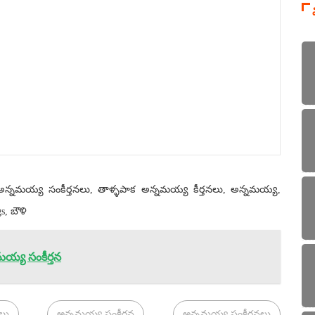
, అన్నమయ్య సంకీర్తనలు, తాళ్ళపాక అన్నమయ్య కీర్తనలు, అన్నమయ్య,
, బౌళి
మయ్య సంకీర్తన
లు
అన్నమయ్య సంకీర్తన
అన్నమయ్య సంకీర్తనలు