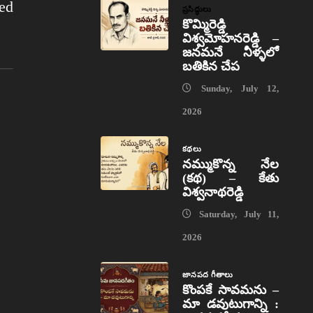
ed
ప్రసిద్ధులు
కొమ్మిరెడ్డి
విశ్వమోహనరెడ్డి –
జనమనే నీళ్ళలో
బతికిన చేప
Sunday, July 12,
2026
కథలు
నమ్ముకొన్న నేల
(కథ) – కేతు
విశ్వనాథరెడ్డి
Saturday, July 11,
2026
జానపద గీతాలు
కొంపకే సావమను –
మా డవుటుగాన్ని :