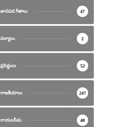
జానపద గీతాలు
47
పద్యాలు
2
ప్రసిద్ధులు
52
రాజకీయాలు
247
రాయలసీమ
40
ర్తనలు