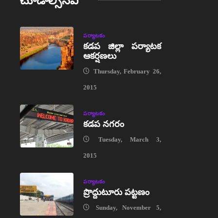
చూడాల్సినవి
పర్యాటకం
కడప జిల్లా పర్యాటక
ఆకర్షణలు
Thursday, February 26,
2015
పర్యాటకం
కడప నగరం
Tuesday, March 3,
2015
పర్యాటకం
ప్రొద్దుటూరు పట్టణం
Sunday, November 5,