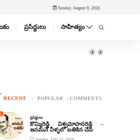
Sunday, August 9, 2026
ాటకం
ప్రసిద్ధులు
సాహిత్యం
RECENT
POPULAR
COMMENTS
1
ప్రసిద్ధులు
కొమ్మిరెడ్డి విశ్వమోహనరెడ్డి –
జనమనే నీళ్ళలో బతికిన చేప
Sunday, July 12, 2026