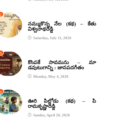
2
కథలు
నమ్ముకొన్న నేల (కథ) – కేతు
విశ్వనాథరెడ్డి
Saturday, July 11, 2026
3
జానపద గీతాలు
కొంపకే సావమను – మా
డవుటుగాన్ని : జానపదగీతం
Monday, May 4, 2026
4
కథలు
ఊరి పిల్లోడు (కథ) – పి
రామకృష్ణారెడ్డి
Sunday, April 26, 2026