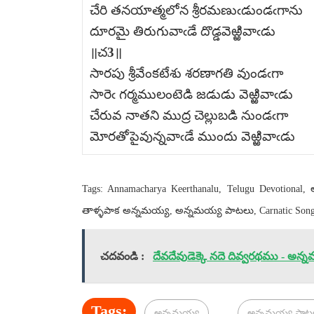
చేరి తనయాత్మలోన శ్రీరమణుఁడుండఁగాను
దూరమై తిరుగువాఁడే దొడ్డవెఱ్ఱివాఁడు
॥చ3॥
సారపు శ్రీవేంకటేశు శరణాగతి వుండఁగా
సారెఁ గర్మములంటెడి జడుడు వెఱ్ఱివాఁడు
చేరువ నాతని ముద్ర చెల్లుబడి నుండఁగా
మోరతోపైవున్నవాఁడే ముందు వెఱ్ఱివాఁడు
Tags: Annamacharya Keerthanalu, Telugu Devotional
తాళ్ళపాక అన్నమయ్య, అన్నమయ్య పాటలు, Carnatic Songs
చదవండి :
దేవదేవుడెక్కె నదె దివ్వరథము - అన్న
Tags:
అన్నమయ్య
అన్నమయ్య పాట