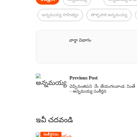
అన్నమయ్య సాహిత్యం
తాళ్ళపాక అన్నమయ్య
వార్తా విభాగం
Previous Post
చెప్పినంతపని నేఁ జేయఁగలవాఁడ నింతే
– అన్నమయ్య సంకీర్తన
ఇవీ చదవండి
సంకీర్తనలు