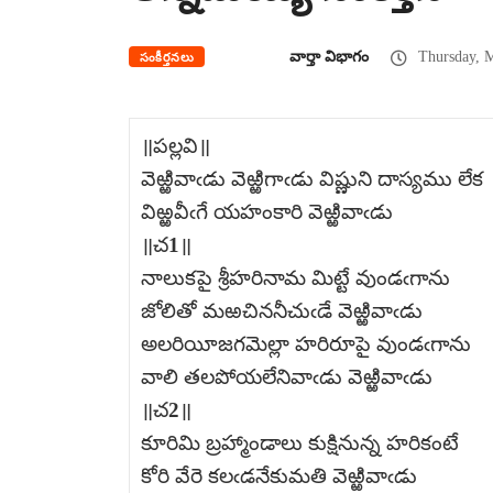
వార్తా విభాగం
Thursday, M
సంకీర్తనలు
॥పల్లవి॥
వెఱ్ఱివాఁడు వెఱ్ఱిగాఁడు విష్ణుని దాస్యము లేక
విఱ్ఱవీఁగే యహంకారి వెఱ్ఱివాఁడు
॥చ1॥
నాలుకపై శ్రీహరినామ మిట్టే వుండఁగాను
జోలితో మఱచిననీచుఁడే వెఱ్ఱివాఁడు
అలరియీజగమెల్లా హరిరూపై వుండఁగాను
వాలి తలపోయలేనివాఁడు వెఱ్ఱివాఁడు
॥చ2॥
కూరిమి బ్రహ్మాండాలు కుక్షినున్న హరికంటే
కోరి వేరె కలఁడనేకుమతి వెఱ్ఱివాఁడు