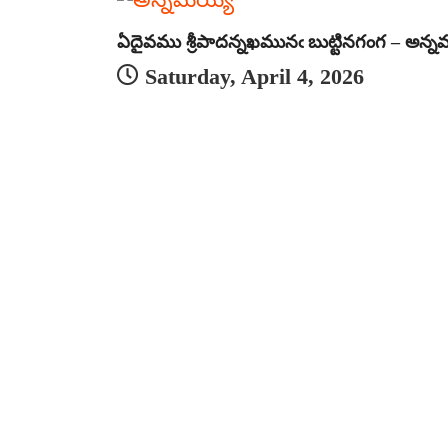
ఏదైవము శ్రీపాదన్నఖమునఁ బుట్టినగంగ – అన్న
Saturday, April 4, 2026