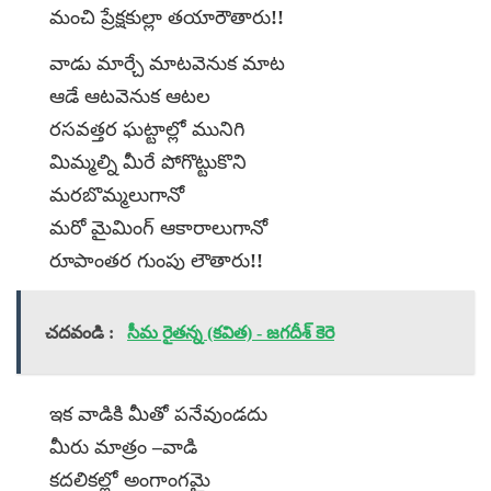
మంచి ప్రేక్షకుల్లా తయారౌతారు!!
వాడు మార్చే మాటవెనుక మాట
ఆడే ఆటవెనుక ఆటల
రసవత్తర ఘట్టాల్లో మునిగి
మిమ్మల్ని మీరే పోగొట్టుకొని
మరబొమ్మలుగానో
మరో మైమింగ్ ఆకారాలుగానో
రూపాంతర గుంపు లౌతారు!!
చదవండి :
సీమ రైతన్న (కవిత) - జగదీశ్ కెరె
ఇక వాడికి మీతో పనేవుండదు
మీరు మాత్రం –వాడి
కదలికల్లో అంగాంగమై