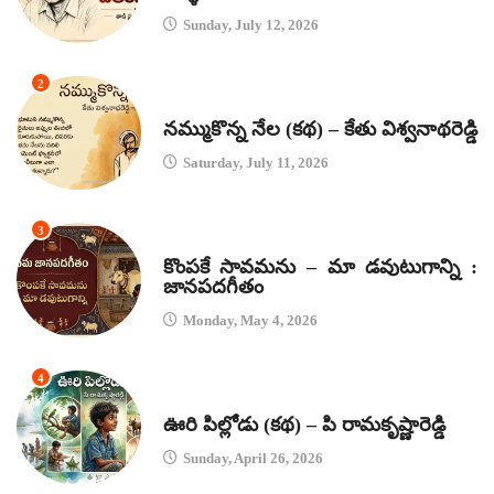
Sunday, July 12, 2026
2
కథలు
నమ్ముకొన్న నేల (కథ) – కేతు విశ్వనాథరెడ్డి
Saturday, July 11, 2026
3
జానపద గీతాలు
కొంపకే సావమను – మా డవుటుగాన్ని :
జానపదగీతం
Monday, May 4, 2026
4
కథలు
ఊరి పిల్లోడు (కథ) – పి రామకృష్ణారెడ్డి
Sunday, April 26, 2026