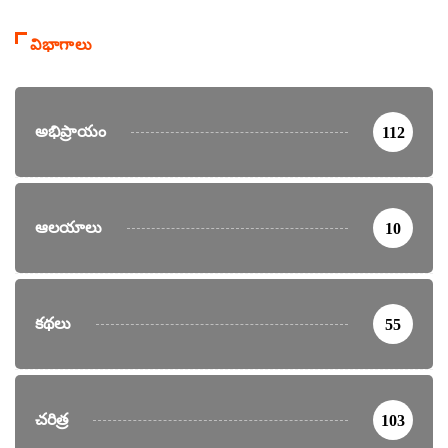
విభాగాలు
అభిప్రాయం
112
ఆలయాలు
10
కథలు
55
చరిత్ర
103