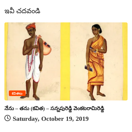
ఇవీ చదవండి
కవితలు
వా
నేను – తను (కవిత) – సన్నపురెడ్డి వెంకటరామిరెడ్డి
Saturday, October 19, 2019