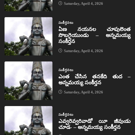
Saturday, April 4, 2026
సంకీర్తనలు
ఏణ నయనల చూపులెంత
సొబగైయుండు – అన్నమయ్య
సంకీర్తన
Saturday, April 4, 2026
సంకీర్తనలు
ఎంత చేసిన తనకేది తుద –
అన్నమయ్య సంకీర్తన
Saturday, April 4, 2026
సంకీర్తనలు
ఎవ్వరెవ్వరివాడో యీ జీవుఁడు
చూడ- – అన్నమయ్య సంకీర్తన