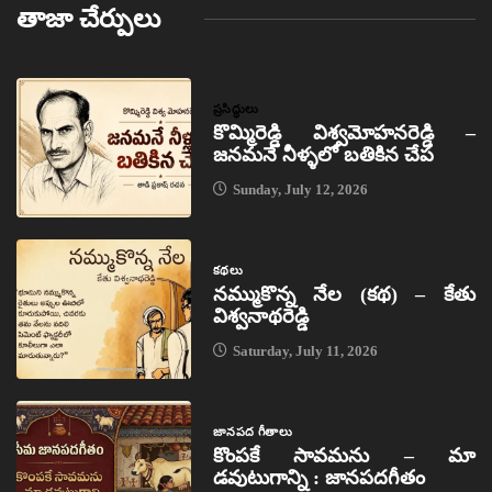
తాజా చేర్పులు
ప్రసిద్ధులు
కొమ్మిరెడ్డి విశ్వమోహనరెడ్డి –
జనమనే నీళ్ళలో బతికిన చేప
Sunday, July 12, 2026
కథలు
నమ్ముకొన్న నేల (కథ) – కేతు
విశ్వనాథరెడ్డి
Saturday, July 11, 2026
జానపద గీతాలు
కొంపకే సావమను – మా
డవుటుగాన్ని : జానపదగీతం