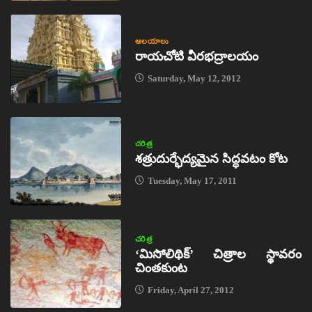
ఆలయాలు
రాయచోటి వీరభద్రాలయం
Saturday, May 12, 2012
చరిత్ర
శత్రుదుర్భేద్యమైన సిద్ధవటం కోట
Tuesday, May 17, 2011
చరిత్ర
‘మిసోలిథిక్‌’ చిత్రాల స్థావరం
చింతకుంట
Friday, April 27, 2012