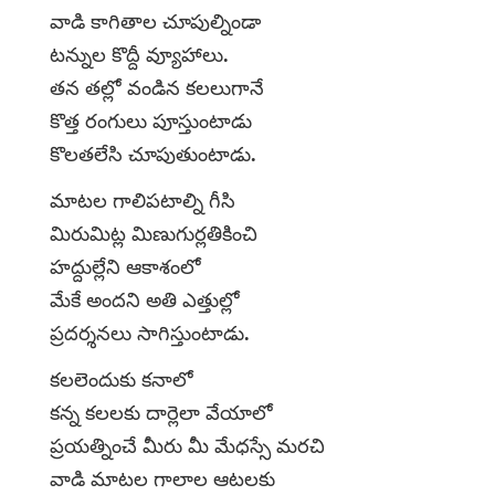
వాడి కాగితాల చూపుల్నిండా
టన్నుల కొద్దీ వ్యూహాలు.
తన తల్లో వండిన కలలుగానే
కొత్త రంగులు పూస్తుంటాడు
కొలతలేసి చూపుతుంటాడు.
మాటల గాలిపటాల్ని గీసి
మిరుమిట్ల మిణుగుర్లతికించి
హద్దుల్లేని ఆకాశంలో
మేకే అందని అతి ఎత్తుల్లో
ప్రదర్శనలు సాగిస్తుంటాడు.
కలలెందుకు కనాలో
కన్న కలలకు దార్లెలా వేయాలో
ప్రయత్నించే మీరు మీ మేధస్సే మరచి
వాడి మాటల గాలాల ఆటలకు