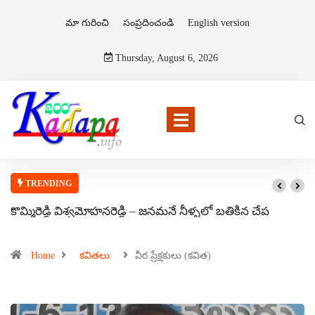
మా గురించి
సంప్రదించండి
English version
Thursday, August 6, 2026
TRENDING
కొమ్మిరెడ్డి విశ్వమోహనరెడ్డి – జనమనే నీళ్ళలో బతికిన చేప
Home
కవితలు
వీర ప్రేక్షకులు (కవిత)