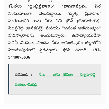
కవితలు ‘ద్రుశ్యప్రవాహం’, ‘భావనాపల్లవం’ పేర
సంకలనాలుగా వెలువడ్డాయి. ‘దృశ్య ప్రవాహం’
సంకలనానికి గాను వీరు సిపి బ్రౌన్ (బెంగుళూరు),
సిలప్రశెట్టి (అనకపల్లె) మరియు “అనంత ఆణిముత్యం”
పురస్కారాలను అందుకున్నారు. ఉపాధ్యాయుడిగా
పదవీ విరమణ పొందిన వీరు అనంతపురం జిల్లాలోని
హిందూపురంలో స్థిరపడ్డారు. ఫోన్ నంబర్: +91-
9440073636
చదవండి :
నేను - తను (కవిత) - సన్నపురెడ్డి
వెంకటరామిరెడ్డి