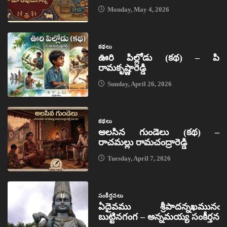
Monday, May 4, 2026
కథలు
ఊరి పిల్లోడు (కథ) – పి
రామకృష్ణారెడ్డి
Sunday, April 26, 2026
కథలు
అలసిన గుండెలు (కథ) –
రాచమల్లు రామచంద్రారెడ్డి
Tuesday, April 7, 2026
సంకీర్తనలు
ఏదైవము శ్రీపాదన్నఖమునఁ
బుట్టినగంగ – అన్నమయ్య సంకీర్తన