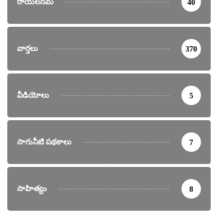
రాయలసీమ
40
వార్తలు
370
వీడియోలు
5
సాగునీటి పథకాలు
7
సాహిత్యం
8