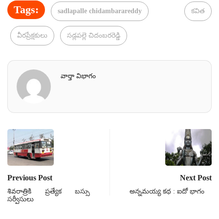
Tags:
sadlapalle chidambarareddy
కవిత
వీరప్రేక్షకులు
సడ్లపల్లె చిదంబరరెడ్డి
వార్తా విభాగం
Previous Post
Next Post
శివరాత్రికి ప్రత్యేక బస్సు
అన్నమయ్య కథ : ఐదో భాగం
సర్వీసులు