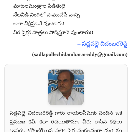
మాటలమంత్రాల పీడితులై
నేలవీడి నింగిలో సాముచేసే వాన్ని
అలా వీక్షిస్తూనే వుంటారు!
వీర ప్రేక్షక పాత్రలు పోషిస్తూనే వుంటారు!!
– సడ్లపల్లె చిదంబరరెడ్డి
(
sadlapallechidambarareddy@gmail.com
)
సడ్లపల్లె చిదంబరరెడ్డి గారు రాయలసీమకు చెందిన ఒక
ప్రముఖ కవీ, కథా రచయితానూ. వీరు రాసిన కథలు
‘ఇసక’, ‘కొల్లబోయిన పల్లె’ పేర సంకలనంగా మరియు