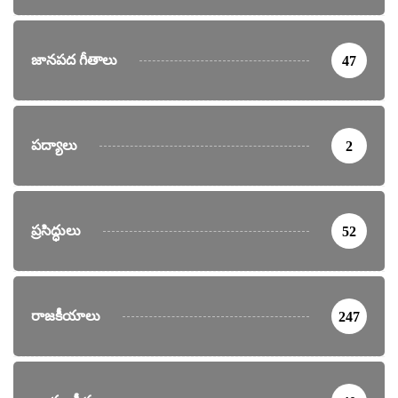
జానపద గీతాలు
47
పద్యాలు
2
ప్రసిద్ధులు
52
రాజకీయాలు
247