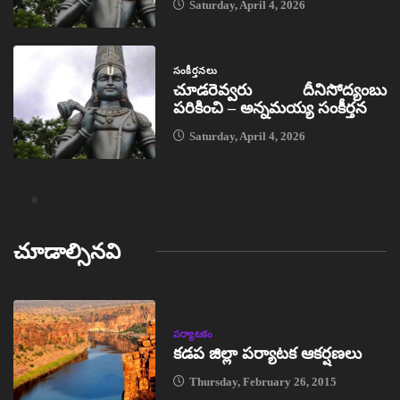
Saturday, April 4, 2026
సంకీర్తనలు
చూడరెవ్వరు దీనిసోద్యంబు
పరికించి – అన్నమయ్య సంకీర్తన
Saturday, April 4, 2026
చూడాల్సినవి
పర్యాటకం
కడప జిల్లా పర్యాటక ఆకర్షణలు
Thursday, February 26, 2015