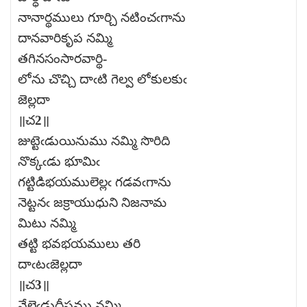
నానార్థములు గూర్చి నటించఁగాను
దానవారికృప నమ్మి
తగినసంసారవార్థి-
లోను చొచ్చి దాఁటి గెల్వ లోకులకుఁ
జెల్లదా
॥చ2॥
జుట్టెఁడుయినుము నమ్మి సొరిది
నొక్కఁడు భూమిఁ
గట్టిడిభయములెల్లఁ గడవఁగాను
నెట్టనఁ జక్రాయుధుని నిజనామ
మిటు నమ్మి
తట్టి భవభయములు తరి
దాఁటఁజెల్లదా
॥చ3॥
వేలెఁడుదీపము నమ్మి