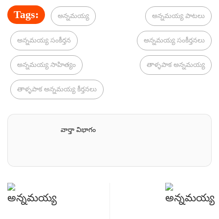
Tags:
అన్నమయ్య
అన్నమయ్య పాటలు
అన్నమయ్య సంకీర్తన
అన్నమయ్య సంకీర్తనలు
అన్నమయ్య సాహిత్యం
తాళ్ళపాక అన్నమయ్య
తాళ్ళపాక అన్నమయ్య కీర్తనలు
వార్తా విభాగం