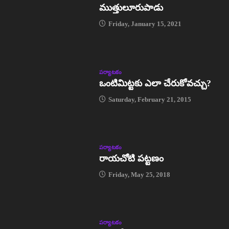
ముత్తులూరుపాడు
Friday, January 15, 2021
పర్యాటకం
ఒంటిమిట్టకు ఎలా చేరుకోవచ్చు?
Saturday, February 21, 2015
పర్యాటకం
రాయచోటి పట్టణం
Friday, May 25, 2018
పర్యాటకం