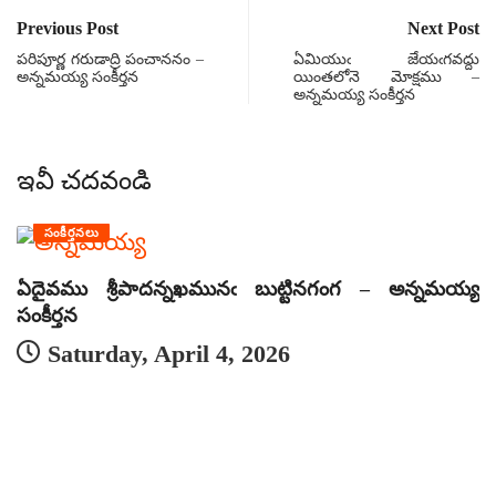
Previous Post
Next Post
పరిపూర్ణ గరుడాద్రి పంచాననం –
ఏమియుఁ జేయఁగవద్దు
అన్నమయ్య సంకీర్తన
యింతలోనె మోక్షము –
అన్నమయ్య సంకీర్తన
ఇవీ చదవండి
సంకీర్తనలు
ఏదైవము శ్రీపాదన్నఖమునఁ బుట్టినగంగ – అన్నమయ్య
ఏ
సంకీర్తన
సం
Saturday, April 4, 2026