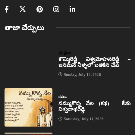
తాజా చేర్పులు
ప్రసిద్ధులు
కొమ్మిరెడ్డి విశ్వమోహనరెడ్డి –
జనమనే నీళ్ళలో బతికిన చేప
Sunday, July 12, 2026
కథలు
నమ్ముకొన్న నేల (కథ) – కేతు
విశ్వనాథరెడ్డి
Saturday, July 11, 2026