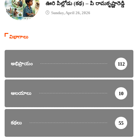
ఊరి పిల్లోడు (కథ) – పి రామకృష్ణారెడ్డి
Sunday, April 26, 2026
విభాగాలు
అభిప్రాయం
112
ఆలయాలు
10
కథలు
55