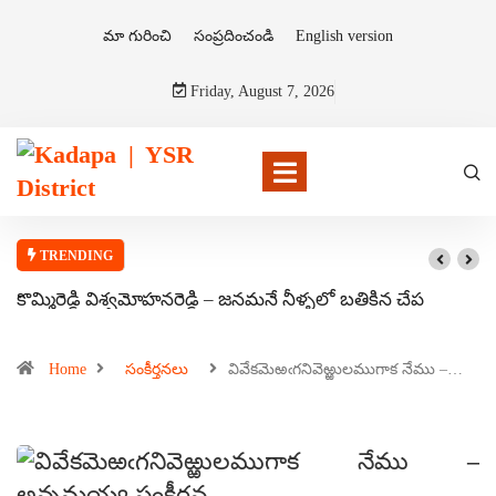
మా గురించి
సంప్రదించండి
English version
Friday, August 7, 2026
TRENDING
కొమ్మిరెడ్డి విశ్వమోహనరెడ్డి – జనమనే నీళ్ళలో బతికిన చేప
Home
సంకీర్తనలు
వివేకమెఱఁగనివెఱ్ఱులముగాక నేము –…