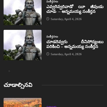
సంకీర్తనలు
ఎవ్వరెవ్వరివాడో యీ జీవుఁడు
చూడ- – అన్నమయ్య సంకీర్తన
Saturday, April 4, 2026
సంకీర్తనలు
చూడరెవ్వరు దీనిసోద్యంబు
పరికించి – అన్నమయ్య సంకీర్తన
Saturday, April 4, 2026
చూడాల్సినవి