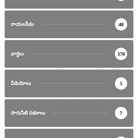
రాయలసీమ
40
వార్తలు
370
వీడియోలు
5
సాగునీటి పథకాలు
7