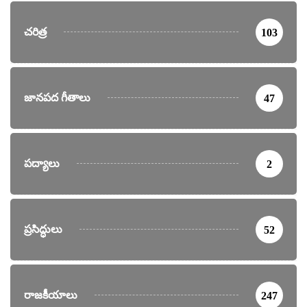
చరిత్ర
103
జానపద గీతాలు
47
పద్యాలు
2
ప్రసిద్ధులు
52
రాజకీయాలు
247