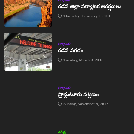
పర్యాటకం
కడప జిల్లా పర్యాటక ఆకర్షణలు
Thursday, February 26, 2015
పర్యాటకం
కడప నగరం
Tuesday, March 3, 2015
పర్యాటకం
ప్రొద్దుటూరు పట్టణం
Sunday, November 5, 2017
చరిత్ర