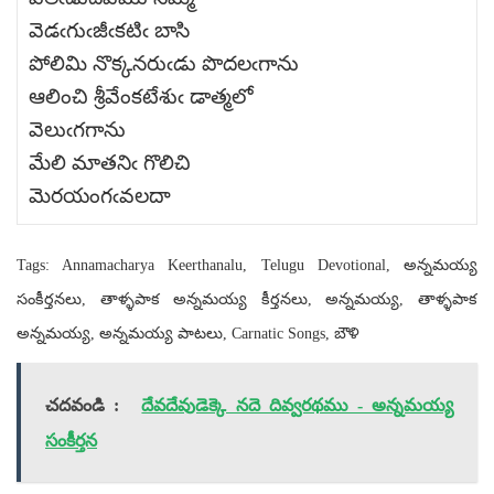
వెడఁగుఁజీఁకటిఁ బాసి
పోలిమి నొక్కనరుఁడు పొదలఁగాను
ఆలించి శ్రీవేంకటేశుఁ డాత్మలో
వెలుఁగగాను
మేలి మాతనిఁ గొలిచి
మెరయంగఁవలదా
Tags: Annamacharya Keerthanalu, Telugu Devotional, అన్నమయ్య
సంకీర్తనలు, తాళ్ళపాక అన్నమయ్య కీర్తనలు, అన్నమయ్య, తాళ్ళపాక
అన్నమయ్య, అన్నమయ్య పాటలు, Carnatic Songs, బౌళి
చదవండి :
దేవదేవుడెక్కె నదె దివ్వరథము - అన్నమయ్య
సంకీర్తన