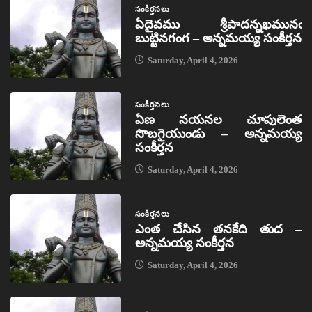
సంకీర్తనలు
ఏదైవము శ్రీపాదన్నఖమునఁ
బుట్టినగంగ – అన్నమయ్య సంకీర్తన
Saturday, April 4, 2026
సంకీర్తనలు
ఏణ నయనల చూపులెంత
సొబగైయుండు – అన్నమయ్య
సంకీర్తన
Saturday, April 4, 2026
సంకీర్తనలు
ఎంత చేసిన తనకేది తుద –
అన్నమయ్య సంకీర్తన
Saturday, April 4, 2026