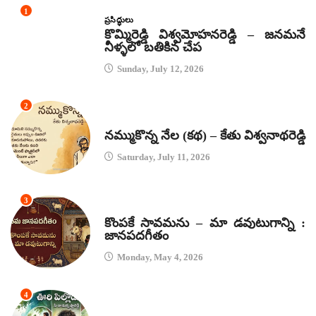
1
ప్రసిద్ధులు
కొమ్మిరెడ్డి విశ్వమోహనరెడ్డి – జనమనే
నీళ్ళలో బతికిన చేప
Sunday, July 12, 2026
2
కథలు
నమ్ముకొన్న నేల (కథ) – కేతు విశ్వనాథరెడ్డి
Saturday, July 11, 2026
3
జానపద గీతాలు
కొంపకే సావమను – మా డవుటుగాన్ని :
జానపదగీతం
Monday, May 4, 2026
4
కథలు