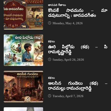
జానపద గీతాలు
కొంపకే సావమను – మా
డవుటుగాన్ని : జానపదగీతం
Monday, May 4, 2026
కథలు
ఊరి పిల్లోడు (కథ) – పి
రామకృష్ణారెడ్డి
Sunday, April 26, 2026
కథలు
అలసిన గుండెలు (కథ) –
రాచమల్లు రామచంద్రారెడ్డి
Tuesday, April 7, 2026