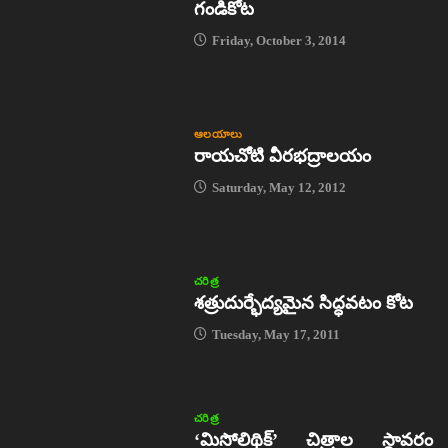
గండికోట
Friday, October 3, 2014
ఆలయాలు
రాయచోటి వీరభద్రాలయం
Saturday, May 12, 2012
చరిత్ర
శత్రుదుర్భేద్యమైన సిద్ధవటం కోట
Tuesday, May 17, 2011
చరిత్ర
‘మిసోలిథిక్‌’ చిత్రాల స్థావరం