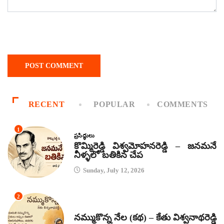
RECENT
POPULAR
COMMENTS
1
ప్రసిద్ధులు
కొమ్మిరెడ్డి విశ్వమోహనరెడ్డి – జనమనే
నీళ్ళలో బతికిన చేప
Sunday, July 12, 2026
2
కథలు
నమ్ముకొన్న నేల (కథ) – కేతు విశ్వనాథరెడ్డి