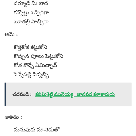
దర్మూడే మీ బావ
కన్నోల్లు ఒప్పిరిగా
బూతల్లి సాచ్చీగా
ఆమె :
కొత్తకోక కట్టుకోని
కొప్పున పూలు పెట్టుకోని
కోత కొచ్చే ఏమిచ్చావ్
సెన్నేపల్లి సిన్నబ్బీ
చదవండి :
కలిమిశెట్టి మునెయ్య - జానపద కళాకారుడు
అతడు :
మనువుకు మానెడుతో