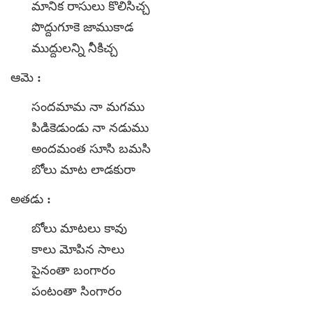
మానిక రాసులు కొలిసిచ్చ
పొద్దుగూకె జాముకాడ
ముద్దులన్ని నీకిచ్చ
ఆమె :
సందమామ నా మగము
పిడికెడుండు నా నడుము
అందమంత సూసి బమసి
బోలు మాట లాడకురా
అతడు :
బోలు మాటలు కావు
కాలు మోపిన సాలు
పైనంతా బంగారం
పంటంతా సింగారం