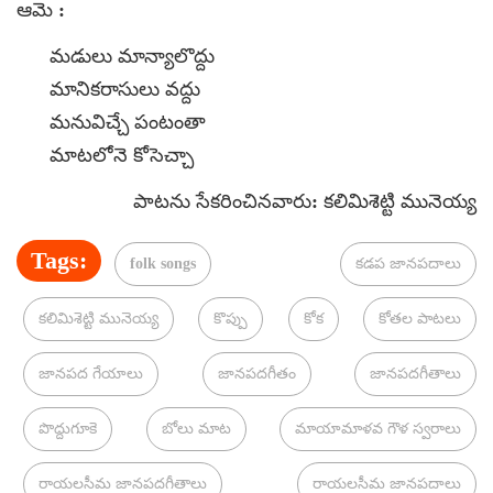
ఆమె :
మడులు మాన్యాలొద్దు
మానికరాసులు వద్దు
మనువిచ్చే పంటంతా
మాటలోనె కోసెచ్చా
పాటను సేకరించినవారు: కలిమిశెట్టి మునెయ్య
Tags:
folk songs
కడప జానపదాలు
కలిమిశెట్టి మునెయ్య
కొప్పు
కోక
కోతల పాటలు
జానపద గేయాలు
జానపదగీతం
జానపదగీతాలు
పొద్దుగూకె
బోలు మాట
మాయామాళవ గౌళ స్వరాలు
రాయలసీమ జానపదగీతాలు
రాయలసీమ జానపదాలు