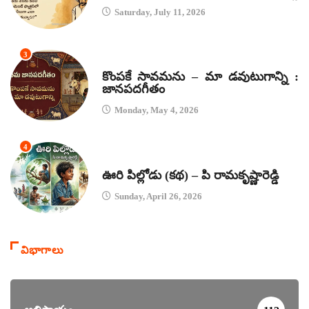
Saturday, July 11, 2026
3
జానపద గీతాలు
కొంపకే సావమను – మా డవుటుగాన్ని :
జానపదగీతం
Monday, May 4, 2026
4
కథలు
ఊరి పిల్లోడు (కథ) – పి రామకృష్ణారెడ్డి
Sunday, April 26, 2026
విభాగాలు