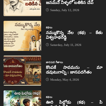
జనమనే నీళ్ళలో బతికిన చేప
Sunday, July 12, 2026
కథలు
నమ్ముకొన్న నేల (కథ) – కేతు
విశ్వనాథరెడ్డి
Saturday, July 11, 2026
జానపద గీతాలు
కొంపకే సావమను – మా
డవుటుగాన్ని : జానపదగీతం
Monday, May 4, 2026
కథలు
ఊరి పిల్లోడు (కథ) – పి