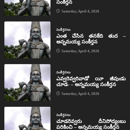
సంకీర్తన
Saturday, April 4, 2026
సంకీర్తనలు
ఎంత చేసిన తనకేది తుద –
అన్నమయ్య సంకీర్తన
Saturday, April 4, 2026
సంకీర్తనలు
ఎవ్వరెవ్వరివాడో యీ జీవుఁడు
చూడ- – అన్నమయ్య సంకీర్తన
Saturday, April 4, 2026
సంకీర్తనలు
చూడరెవ్వరు దీనిసోద్యంబు
పరికించి – అన్నమయ్య సంకీర్తన