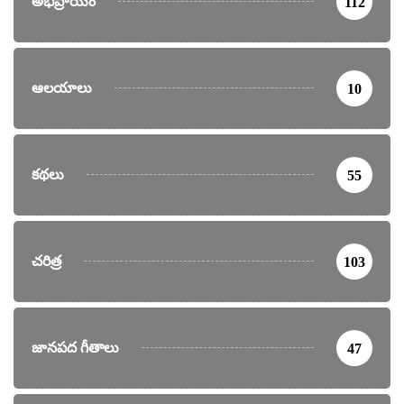
అభిప్రాయం
112
ఆలయాలు
10
కథలు
55
చరిత్ర
103
జానపద గీతాలు
47