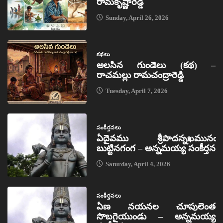
రామకృష్ణారెడ్డి
Sunday, April 26, 2026
కథలు
అలసిన గుండెలు (కథ) –
రాచమల్లు రామచంద్రారెడ్డి
Tuesday, April 7, 2026
సంకీర్తనలు
ఏదైవము శ్రీపాదన్నఖమునఁ
బుట్టినగంగ – అన్నమయ్య సంకీర్తన
Saturday, April 4, 2026
సంకీర్తనలు
ఏణ నయనల చూపులెంత
సొబగైయుండు – అన్నమయ్య