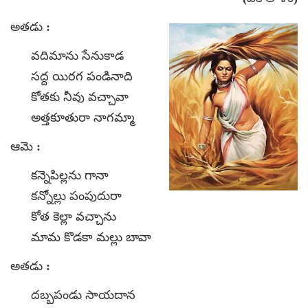
అతడు :
వదిమాను సేనుకాడ
సద్ద యిరగ పండినాది
కోతకు నీవు వచ్చావా
అత్తకూతురా నాగమ్మా
ఆమె :
కన్నెపిల్లను గానా
కన్నోల్లు పంపుదురా
కోత కెల్లా వచ్చాను
మామ కొడకా మల్లు బావా
అతడు :
దబ్బపండు సాయదాన