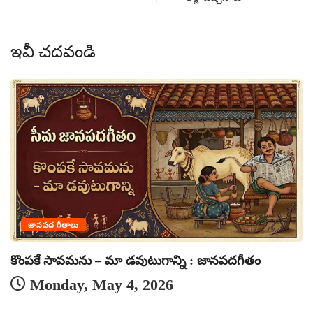
ఇవీ చదవండి
జానపద గీతాలు
కొంపకే సావమను – మా డవుటుగాన్ని : జానపదగీతం
Monday, May 4, 2026