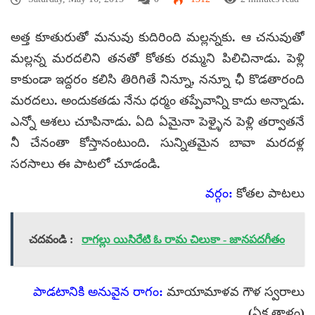
అత్త కూతురుతో మనువు కుదిరింది మల్లన్నకు. ఆ చనువుతో
మల్లన్న మరదలిని తనతో కోతకు రమ్మని పిలిచినాడు. పెళ్లి
కాకుండా ఇద్దరం కలిసి తిరిగితే నిన్నూ, నన్నూ ఛీ కొడతారంది
మరదలు. అందుకతడు నేను ధర్మం తప్పేవాన్ని కాదు అన్నాడు.
ఎన్నో ఆశలు చూపినాడు. ఏది ఏమైనా పెళ్ళైన పెళ్లి తర్వాతనే
నీ చేనంతా కోస్తానంటుంది. సున్నితమైన బావా మరదళ్ల
సరసాలు ఈ పాటలో చూడండి.
వర్గం:
కోతల పాటలు
చదవండి :
రాగల్లు యిసిరేటి ఓ రామ చిలుకా - జానపదగీతం
పాడటానికి అనువైన రాగం:
మాయామాళవ గౌళ స్వరాలు
(ఏక తాళం)