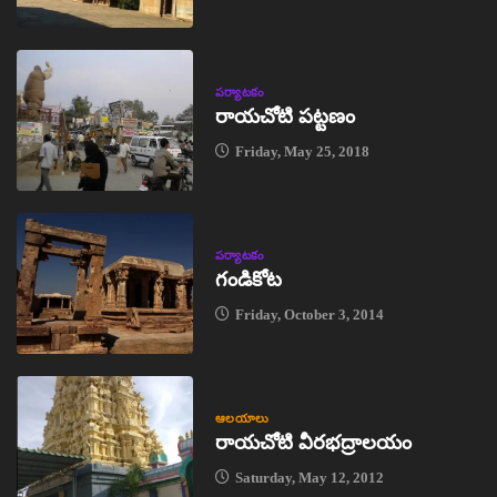
పర్యాటకం
రాయచోటి పట్టణం
Friday, May 25, 2018
పర్యాటకం
గండికోట
Friday, October 3, 2014
ఆలయాలు
రాయచోటి వీరభద్రాలయం
Saturday, May 12, 2012