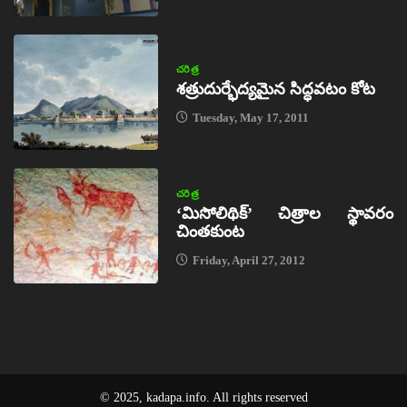
చరిత్ర
శత్రుదుర్భేద్యమైన సిద్ధవటం కోట
Tuesday, May 17, 2011
చరిత్ర
‘మిసోలిథిక్‌’ చిత్రాల స్థావరం
చింతకుంట
Friday, April 27, 2012
© 2025, kadapa.info. All rights reserved