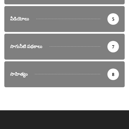
వీడియోలు
5
సాగునీటి పథకాలు
7
సాహిత్యం
8