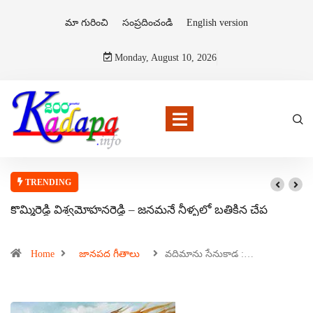
మా గురించి
సంప్రదించండి
English version
Monday, August 10, 2026
TRENDING
కొమ్మిరెడ్డి విశ్వమోహనరెడ్డి – జనమనే నీళ్ళలో బతికిన చేప
Home
జానపద గీతాలు
వదిమాను సేనుకాడ :…