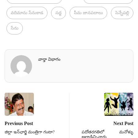
వదిమాను సేనుకాడ
సద్ద
సీమ జానపదాలు
సెన్నేపల్లి
సేను
వార్తా విభాగం
Previous Post
Next Post
జిల్లా ఇన్‌ఛార్జి మంత్రిగా గంటా?
పదోతరగతిలో మనోళ్ళు
అల్లాడిచ్చినారు