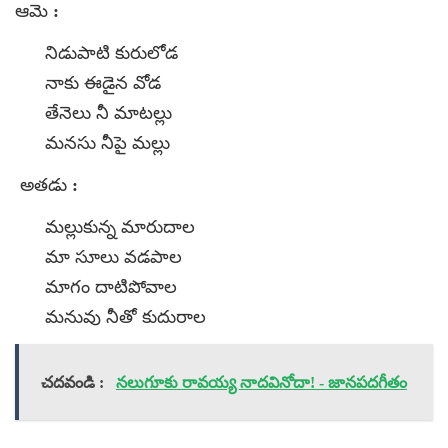
ఆమె :
నిడుపాటి కురులోడ
నాకు ఈడైన వోడ
తేనెలు నీ మాటల్లు
మనసు నీపై మల్లు
అతడు :
మల్లుకున్న మారుదాల
మా సూలు వడపాల
మాగం దాటిపోవాల
మనువు నీతో కుదురాల
చదవండి :
నలుగూకు రావయ్య నాదవినోదా! - జానపదగీతం