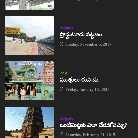
పర్యాటకం
ప్రొద్దుటూరు పట్టణం
Sunday, November 5, 2017
చరిత్ర
ముత్తులూరుపాడు
Friday, January 15, 2021
పర్యాటకం
ఒంటిమిట్టకు ఎలా చేరుకోవచ్చు?
Saturday, February 21, 2015