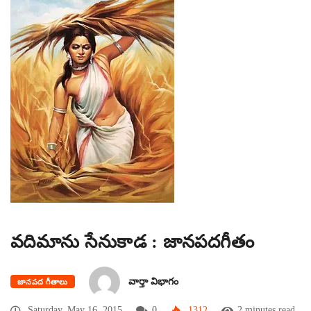
వదిమాను సేనుకాడ : జానపదగీతం
వార్తా విభాగం
జానపద గీతాలు
Saturday, May 16, 2015
0
1312
2 minutes read