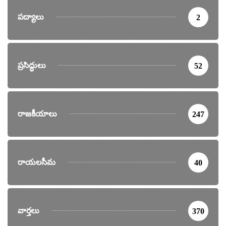
పద్యాలు
2
ప్రసిద్ధులు
52
రాజకీయాలు
247
రాయలసీమ
40
వార్తలు
370