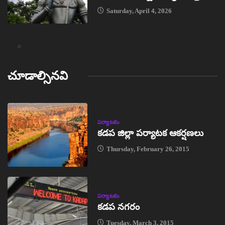
Saturday, April 4, 2026
చూడాల్సినవి
పర్యాటకం
కడప జిల్లా పర్యాటక ఆకర్షణలు
Thursday, February 26, 2015
పర్యాటకం
కడప నగరం
Tuesday, March 3, 2015