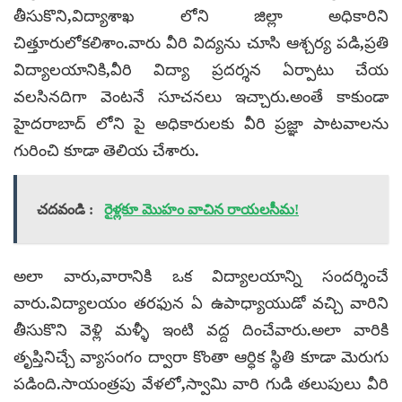
తీసుకొని,విద్యాశాఖ లోని జిల్లా అధికారిని
చిత్తూరులోకలిశాం.వారు వీరి విద్యను చూసి ఆశ్చర్య పడి,ప్రతి
విద్యాలయానికి,వీరి విద్యా ప్రదర్శన ఏర్పాటు చేయ
వలసినదిగా వెంటనే సూచనలు ఇచ్చారు.అంతే కాకుండా
హైదరాబాద్ లోని పై అధికారులకు వీరి ప్రజ్ఞా పాటవాలను
గురించి కూడా తెలియ చేశారు.
చదవండి :
రైళ్లకూ మొహం వాచిన రాయలసీమ!
అలా వారు,వారానికి ఒక విద్యాలయాన్ని సందర్శించే
వారు.విద్యాలయం తరఫున ఏ ఉపాధ్యాయుడో వచ్చి వారిని
తీసుకొని వెళ్లి మళ్ళీ ఇంటి వద్ద దించేవారు.అలా వారికి
తృప్తినిచ్చే వ్యాసంగం ద్వారా కొంతా ఆర్ధిక స్థితి కూడా మెరుగు
పడింది.సాయంత్రపు వేళలో,స్వామి వారి గుడి తలుపులు వీరి