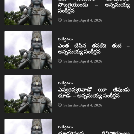
సొబగైయుండు – అన్నమయ్య
సంకీర్తన
Saturday, April 4, 2026
సంకీర్తనలు
ఎంత చేసిన తనకేది తుద –
అన్నమయ్య సంకీర్తన
Saturday, April 4, 2026
సంకీర్తనలు
ఎవ్వరెవ్వరివాడో యీ జీవుఁడు
చూడ- – అన్నమయ్య సంకీర్తన
Saturday, April 4, 2026
సంకీర్తనలు
చూడరెవ్వరు దీనిసోద్యంబు