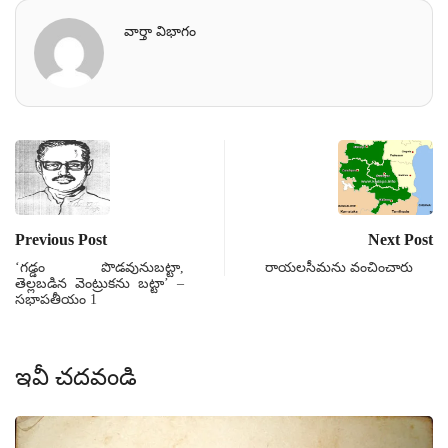
వార్తా విభాగం
Previous Post
Next Post
‘గడ్డం పొడవునుబట్టా,
రాయలసీమను వంచించారు
తెల్లబడిన వెంట్రుకను బట్టా’ –
సభాపతీయం 1
ఇవీ చదవండి