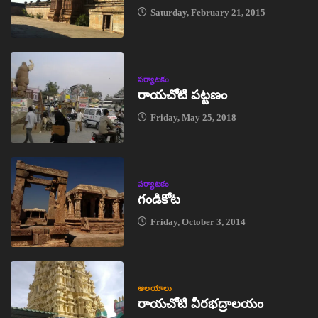
Saturday, February 21, 2015
పర్యాటకం
రాయచోటి పట్టణం
Friday, May 25, 2018
పర్యాటకం
గండికోట
Friday, October 3, 2014
ఆలయాలు
రాయచోటి వీరభద్రాలయం