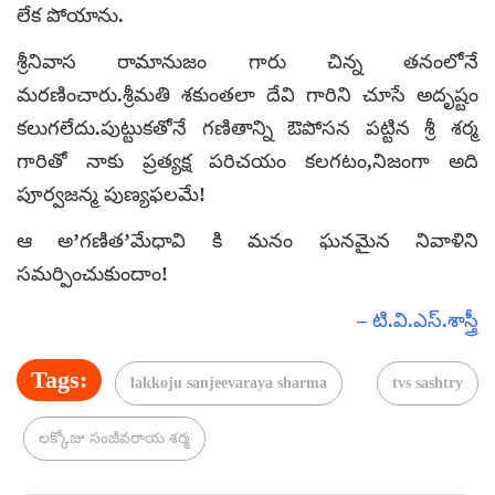
లేక పోయాను.
శ్రీనివాస రామానుజం గారు చిన్న తనంలోనే
మరణించారు.శ్రీమతి శకుంతలా దేవి గారిని చూసే అదృష్టం
కలుగలేదు.పుట్టుకతోనే గణితాన్ని ఔపోసన పట్టిన శ్రీ శర్మ
గారితో నాకు ప్రత్యక్ష పరిచయం కలగటం,నిజంగా అది
పూర్వజన్మ పుణ్యఫలమే!
ఆ అ’గణిత’మేధావి కి మనం ఘనమైన నివాళిని
సమర్పించుకుందాం!
– టి.వి.ఎస్.శాస్త్రీ
Tags:
lakkoju sanjeevaraya sharma
tvs sashtry
లక్కోజు సంజీవరాయ శర్మ