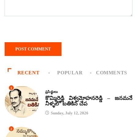
RECENT
POPULAR
COMMENTS
1
ప్రసిద్ధులు
కొమ్మిరెడ్డి విశ్వమోహనరెడ్డి – జనమనే
నీళ్ళలో బతికిన చేప
Sunday, July 12, 2026
2
కథలు