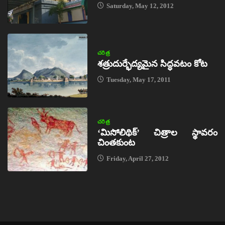
Saturday, May 12, 2012
చరిత్ర
శత్రుదుర్భేద్యమైన సిద్ధవటం కోట
Tuesday, May 17, 2011
చరిత్ర
‘మిసోలిథిక్‌’ చిత్రాల స్థావరం
చింతకుంట
Friday, April 27, 2012