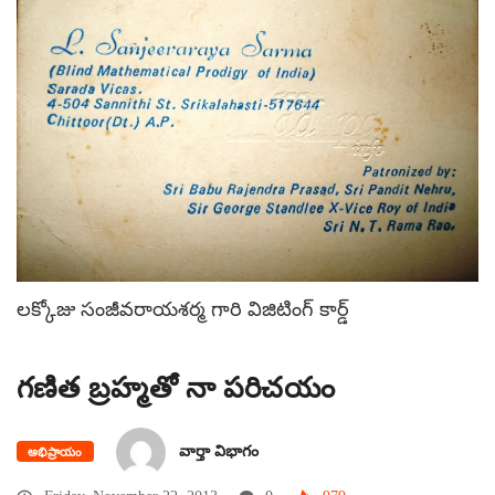
లక్కోజు సంజీవరాయశర్మ గారి విజిటింగ్ కార్డ్
గణిత బ్రహ్మతో నా పరిచయం
వార్తా విభాగం
అభిప్రాయం