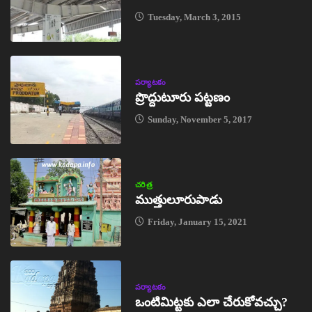
Tuesday, March 3, 2015
పర్యాటకం
ప్రొద్దుటూరు పట్టణం
Sunday, November 5, 2017
చరిత్ర
ముత్తులూరుపాడు
Friday, January 15, 2021
పర్యాటకం
ఒంటిమిట్టకు ఎలా చేరుకోవచ్చు?