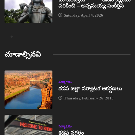
పరికించి – అన్నమయ్య సంకీర్తన
Saturday, April 4, 2026
చూడాల్సినవి
పర్యాటకం
కడప జిల్లా పర్యాటక ఆకర్షణలు
Thursday, February 26, 2015
పర్యాటకం
కడప నగరం