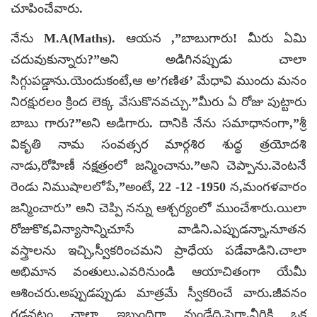
చూపించేవారు.
నేను M.A(Maths). ఆయన ,”బాబుగారు! మీరు ఏమి
చదువుకున్నారు?”అని అడిగినప్పుడు చాలా
సిగ్గుపడ్డాను.యెందుకంటే,ఆ అ’గణిత’ మేధావి ముందు మనం
నిరక్షురలం క్రింద లెక్క వేసుకొనవచ్చు.”మీరు ఏ రోజు పుట్టారు
బాబు గారు?”అని అడిగారు. దానికి నేను సమాధానంగా,”శ్రీ
వికృతి నామ సంవత్సర మార్గశిర శుద్ధ త్రయోదశి
నాడు,రోహిణీ నక్షత్రంలో జన్మించాను.”అని చెప్పాను.వెంటనే
రెండు నిముషాలలోపే,”అంటే, 22 -12 -1950 న,మంగళవారం
జన్మించారు” అని చెప్పి నన్ను ఆశ్చర్యంలో ముంచేశారు.యిలా
రోజుకొక,విన్యాసాన్నిచూసే వాడిని.ఎప్పుడన్నా,నూతన
వస్త్రాలను ఇచ్చి,స్వీకరించమని ప్రాధేయ పడేవాడిని.చాలా
అభిమాన వంతులు.ఎవరినుండి ఆయాచితంగా యేమీ
ఆశించరు.అప్పుడప్పుడు మాత్రమే స్వీకరించే వారు.జీవనం
గడవటం చాలా ఇబ్బందిగా వుండేది.పైగా,వీరికి ఒక