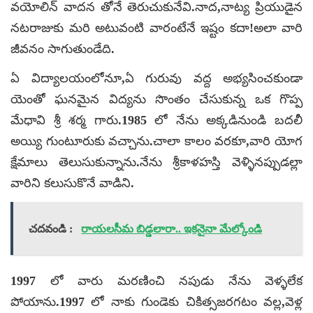
వయోలిన్ వాదన తోనే తెరుచుకునేవి.నాద,నాట్య ప్రియుడైన
నటరాజుకు మరి అటువంటి వారంటేనే ఇష్టం కదా!అలా వారి
జీవనం సాగుతుండేది.
ఏ విద్యాలయంలోనూ,ఏ గురువు వద్ద అభ్యసించకుండా
యెంతో ఘనమైన విద్యను సొంతం చేసుకున్న ఒక గొప్ప
మేధావి శ్రీ శర్మ గారు.1985 లో నేను అక్కడినుండి బదలీ
అయ్యి గుంటూరుకు వచ్చాను.చాలా కాలం వరకూ,వారి యోగ
క్షేమాలు తెలుసుకున్నాను.నేను శ్రీకాళహస్తి వెళ్ళినప్పుడల్లా
వారిని కలుసుకొనే వాడిని.
చదవండి :
రాయలసీమ బిడ్డలారా.. ఇకనైనా మేల్కోండి
1997 లో వారు మరణించి నపుడు నేను వెళ్ళలేక
పోయాను.1997 లో నాకు గుండెకు చికిత్సజరగటం వల్ల,వెళ్ల