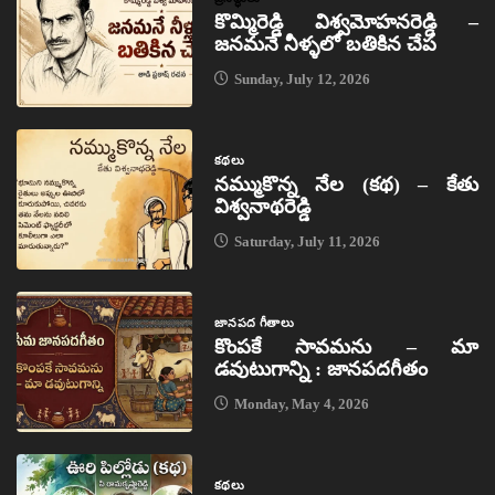
కొమ్మిరెడ్డి విశ్వమోహనరెడ్డి –
జనమనే నీళ్ళలో బతికిన చేప
Sunday, July 12, 2026
కథలు
నమ్ముకొన్న నేల (కథ) – కేతు
విశ్వనాథరెడ్డి
Saturday, July 11, 2026
జానపద గీతాలు
కొంపకే సావమను – మా
డవుటుగాన్ని : జానపదగీతం
Monday, May 4, 2026
కథలు