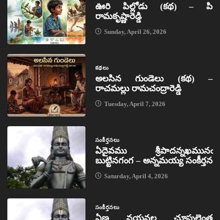
ఊరి పిల్లోడు (కథ) – పి
రామకృష్ణారెడ్డి
Sunday, April 26, 2026
కథలు
అలసిన గుండెలు (కథ) –
రాచమల్లు రామచంద్రారెడ్డి
Tuesday, April 7, 2026
సంకీర్తనలు
ఏదైవము శ్రీపాదన్నఖమునఁ
బుట్టినగంగ – అన్నమయ్య సంకీర్తన
Saturday, April 4, 2026
సంకీర్తనలు
ఏణ నయనల చూపులెంత