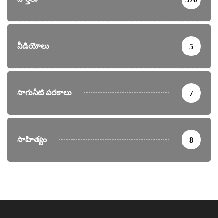
వీడియోలు
5
సాగునీటి పథకాలు
7
సాహిత్యం
8