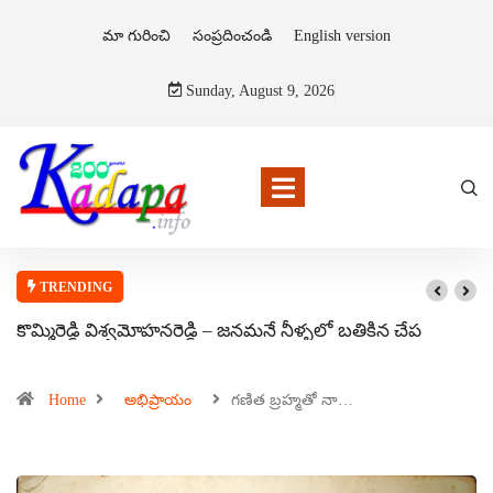
మా గురించి
సంప్రదించండి
English version
Sunday, August 9, 2026
TRENDING
కొమ్మిరెడ్డి విశ్వమోహనరెడ్డి – జనమనే నీళ్ళలో బతికిన చేప
Home
అభిప్రాయం
గణిత బ్రహ్మతో నా…