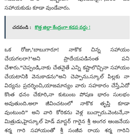
సహాయకుడు కూడా వుండేవారు.
చదవండి :
కొత్త జిల్లా కేంద్రంగా కడప వద్దు !
ఒక రోజు,’బాబుగారూ! నాకొక చిన్న సహాయం
చేయగలరా?’అని ప్రాదేయపడినంత పని
చేశారు.”చెప్పండి,నాకు చేతనైతే ఎన్ని కష్టాలొచ్చినా సహాయం
చేయటానికి వెనుకాడను”అని చెప్పాను.స్కూల్ పిల్లకు నా
విద్యను ప్రదర్శించి,యాజమాన్యం వారు సహకారం చేస్తే,ఏదో
కొంత ధనం చేకూరి,నా కుటుంబ పోషణ భారం సులభం
అవుతుంది.అలా జీవించటంలో నాకొక తృప్తి కూడా
వుంటుంది” అని వారి కోరికను వెళ్ల బుచ్చారు.వెంటనే,నా
మిత్రుడు,హైస్కూల్ హెడ్ మాస్టర్ గారైన శ్రీ అంగర ఆంజనేయ
శర్మ గారి సహాయంతో శ్రీ సంజీవ రాయ శర్మ గారిని