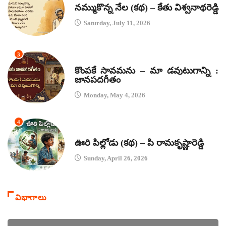
నమ్ముకొన్న నేల (కథ) – కేతు విశ్వనాథరెడ్డి
Saturday, July 11, 2026
3
జానపద గీతాలు
కొంపకే సావమను – మా డవుటుగాన్ని :
జానపదగీతం
Monday, May 4, 2026
4
కథలు
ఊరి పిల్లోడు (కథ) – పి రామకృష్ణారెడ్డి
Sunday, April 26, 2026
విభాగాలు