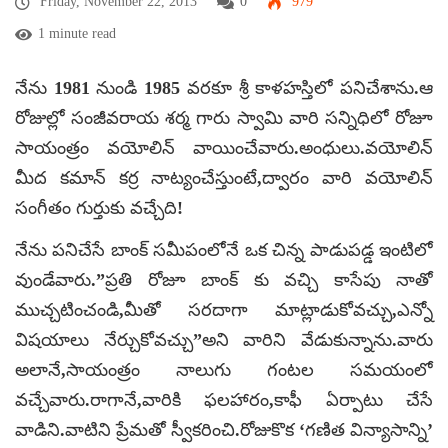
Friday, November 22, 2013
0
979
1 minute read
నేను 1981 నుండి 1985 వరకూ శ్రీ కాళహస్తిలో పనిచేశాను.ఆ
రోజుల్లో సంజీవరాయ శర్మ గారు స్వామి వారి సన్నిధిలో రోజూ
సాయంత్రం వయోలిన్ వాయించేవారు.అంధులు.వయోలిన్
మీద కమాన్ కర్ర నాట్యంచేస్తుంటే,ద్వారం వారి వయోలిన్
సంగీతం గుర్తుకు వచ్చేది!
నేను పనిచేసే బాంక్ సమీపంలోనే ఒక చిన్న పాడుపడ్డ ఇంటిలో
వుండేవారు.”ప్రతి రోజూ బాంక్ కు వచ్చి కాసేపు నాతో
ముచ్చటించండి,మీతో సరదాగా మాట్లాడుకోవచ్చు,ఎన్నో
విషయాలు నేర్చుకోవచ్చు”అని వారిని వేడుకున్నాను.వారు
అలానే,సాయంత్రం నాలుగు గంటల సమయంలో
వచ్చేవారు.రాగానే,వారికి ఫలహారం,కాఫీ ఏర్పాటు చేసే
వాడిని.వాటిని ప్రేమతో స్వీకరించి.రోజుకొక ‘గణిత విన్యాసాన్ని’