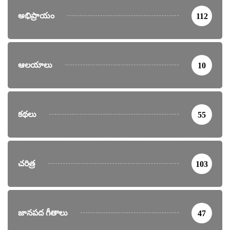
అభిప్రాయం
112
ఆలయాలు
10
కథలు
55
చరిత్ర
103
జానపద గీతాలు
47