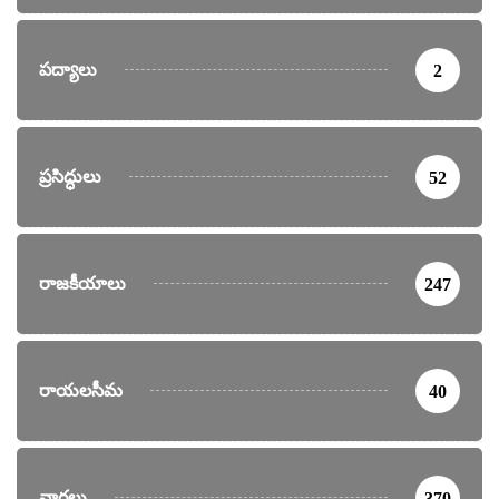
పద్యాలు
2
ప్రసిద్ధులు
52
రాజకీయాలు
247
రాయలసీమ
40
వార్తలు
370