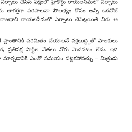
ో ఏర్పాటు చేసిన పక్షంలో హైకోర్టు రాయలసీమలో ఏర్పాటు
 జాగర్తగా పరిపాలనా సౌలభ్యం కోసం అన్నీ ఒకచోటే
 రాజధాని రాయలసీమలో ఏర్పాటు చేసేట్లయితే వీరు ఆ
 ప్రాంతానికి పరిమితం చేయాలనే వక్రబుద్ధ్ధితో పాలకులు
ప్రతిపక్ష పార్టీల నేతలు నోరు మెదపటం లేదు. ఇది
 మార్చడానికి ఎంతో సమయం పట్టకపోవచ్చు – మిత్రుడు