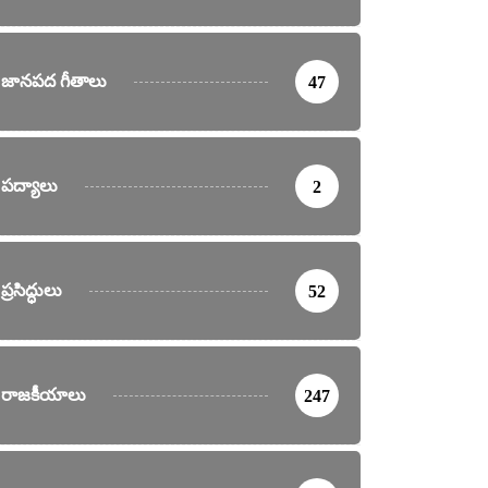
జానపద గీతాలు
47
పద్యాలు
2
ప్రసిద్ధులు
52
రాజకీయాలు
247