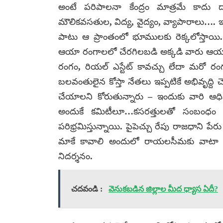
అంటే పరిపాలనా కేంద్రం మాత్రమే కాదు 
మౌలికవసతుల, విద్య, వైద్యం, వ్యాపారాలు…. 
పాటు ఆ ప్రాంతంలో భూములకు రెక్కలోస్తాయి
ఆయా రంగాలలో చేరగిలబడి అక్కడి వారు ఆయారం
రంగం, రియల్ ఎస్టేట్ కావచ్చు లేదా మరో రంగ
బలవంతులైన కోస్తా నేతలు ఇప్పటికే అభివృద్ద
చేయాలని కోరుతున్నారు – ఇందుకు వారి ఆధి
అందుకే కమిటీలూ…కసరత్తులతో సంబంధం ల
పరిభ్రమిస్తున్నాయి. పైపెచ్చు రేపు రాజధాని పే
మాకే కావాలి అందులో రాయలసీమకు వాటా ఇచ్
నిదర్శనం.
చదవండి :
వెనుకబడిన జిల్లాల మీద ధ్యాస ఏదీ?