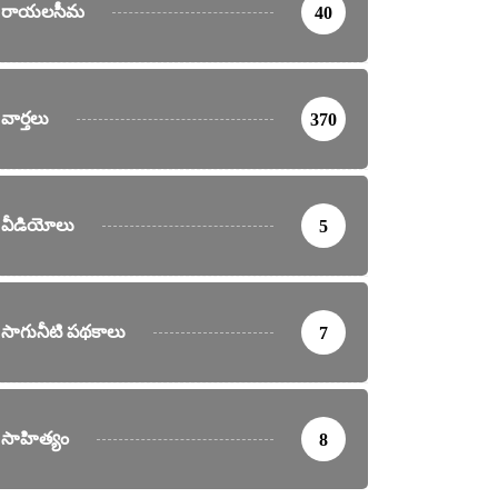
రాయలసీమ
40
వార్తలు
370
వీడియోలు
5
సాగునీటి పథకాలు
7
సాహిత్యం
8