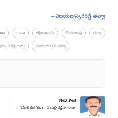
– విజయభాస్కరరెడ్డి తవ్వా
ema
tavva
vijayawada
కొండలరావు
తవ్వా
స్కర రెడ్డి తవ్వా
విజయభాస్కర్ తవ్వా
Next Post
నెమిలి కత (కథ) – వేంపల్లి రెడ్డినాగరాజు