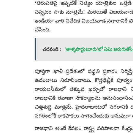
‘తిరుపతిపై ఇప్పటికే నిత్యం యాత్రికుల ఒత్
చెప్పటం సాకు మాత్రమే! మరయితే విజయవాడకు
ఇండియా వారి నివేదిక విజయవాడ నగారానికి పొంచ
చేసింది.
చదవండి :
'తాళ్ళపొద్దుటూరు'లో ఏమి జరుగుతోం
పూర్తిగా ఖాళీ ప్రదేశంలో పద్ధతి ప్రకారం నిర
ఉదంతాలు నిరూపించాయి. కొత్తఢిల్లీకి పూర్
రాయలసీమలో తక్కువ ఖర్చుతో రాజధాని నిర్మ
రాజధానికి రవాణా సౌకర్యాలను అనుసంధానించడ
చిత్తశుద్ధి మాత్రమే. హైదరాబాదులో నగరానికి 
నగరంలోకి రాకపొకలు సాగించేందుకు అనువుగా
రాజధాని అంటే కేవలం రాష్ట్ర పరిపాలనా కేంద