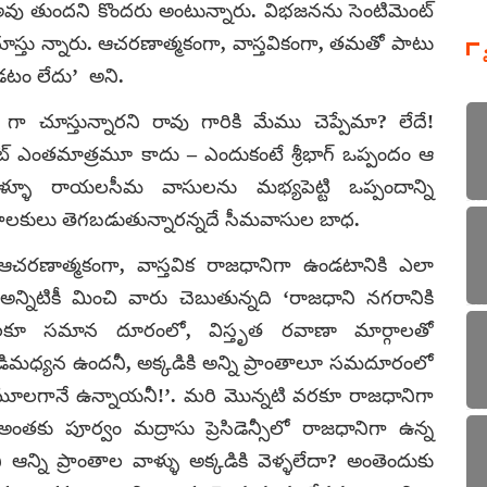
అవు తుందని కొందరు అంటున్నారు. విభజనను సెంటిమెంట్
స్తు న్నారు. ఆచరణాత్మకంగా, వాస్తవికంగా, తమతో పాటు
డటం లేదు’ అని.
 చూస్తున్నారని రావు గారికి మేము చెప్పేమా? లేదే!
్ ఎంతమాత్రమూ కాదు – ఎందుకంటే శ్రీభాగ్ ఒప్పందం ఆ
నాళ్ళూ రాయలసీమ వాసులను మభ్యపెట్టి ఒప్పందాన్ని
 పాలకులు తెగబడుతున్నారన్నదే సీమవాసుల బాధ.
చరణాత్మకంగా, వాస్తవిక రాజధానిగా ఉండటానికి ఎలా
న్నిటికీ మించి వారు చెబుతున్నది ‘రాజధాని నగరానికి
వైపులకూ సమాన దూరంలో, విస్తృత రవాణా మార్గాలతో
్యన ఉందనీ, అక్కడికి అన్ని ప్రాంతాలూ సమదూరంలో
 మూలగానే ఉన్నాయనీ!’. మరి మొన్నటి వరకూ రాజధానిగా
కు పూర్వం మద్రాసు ప్రెసిడెన్సీలో రాజధానిగా ఉన్న
 ఆన్ని ప్రాంతాల వాళ్ళు అక్కడికి వెళ్ళలేదా? అంతెందుకు