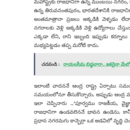
మహాష్ట్రకు రాజధానిగా ఉన్న ముంబయి నగరం, క
ఉన్న తిరువనంతపురం, భారతదేశానికి రాజధానిగ
అంతమాత్రానా ప్రజలు అక్కడికి వెళ్ళడం ల
నగరాలకు వెళ్లి ఆక్కడికి వెళ్లి ఉద్యోగాలు చే
ఎక్కడా లేని, రాని ఇబ్బంది ఇప్పుడు కర్నూ
మభ్యపెట్టడం తప్ప మరోటి కాదు.
చదవండి :
రాయలసీమ బిడ్డలారా.. ఇకనైనా మేల్
ఇలాంటి వాదననే ఆంద్ర రాష్ట్ర ఏర్పాటు స
సమయంలోనూ తీసుకొచ్చారు. అప్పుడు ఆంద్ర 
ఇలా చెప్పినారు ..’పూర్వము రాజకీయ, వైజ్
రాజధానిగా ఉండవలెననే భావన ఉండెను. కానీ 
ప్రధాన నగరమగు కాన్బెర్రా ఒక అడవిలో వృద్ధి చె