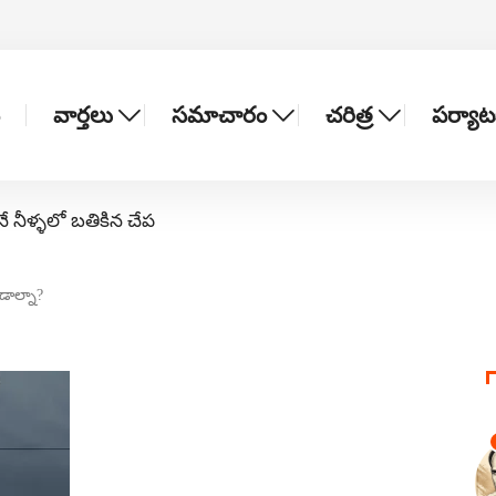
వార్తలు
సమాచారం
చరిత్ర
పర్యా
నే నీళ్ళలో బతికిన చేప
డాల్నా?