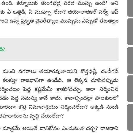
తిడి ఉంది. కర్నూలుకు తుంగభద్ర వరద ముప్పు ఉంది’ అని
 ఏ ఒత్తిడీ, ఏ ముప్పూ లేదా? జియోలాజికల్ సర్వే ఆఫ్
ి ఉన్న ప్రకృతి వైపరీత్యాల ముప్పును ఎప్పుడో తేటతెల్లం
ది?
్మిస్తే మంచి నగరాలు తయారవుతాయని కొత్తఢిల్లీ, చండీగడ్
వం కలకత్తా రాజధానిగా ఉండేది. ఆ లెక్కన చూసినప్పుడు
ించటం పెద్ద కష్టమేమీ కాకపోవచ్చు. అలా నిర్మించిన
ం పెద్ద సమస్య కానే కాదు. కావాల్సిందల్లా పాలకులలో
దూరంగా కొత్త విమానాశ్రయం నిర్మించలేదా? అక్కడి నుండి
 రహదారులను వృద్ధి చేయలేదా?
్రం మాత్రమే అయితే దానికోసం ఎందుకింత చర్చ? రాజధాని