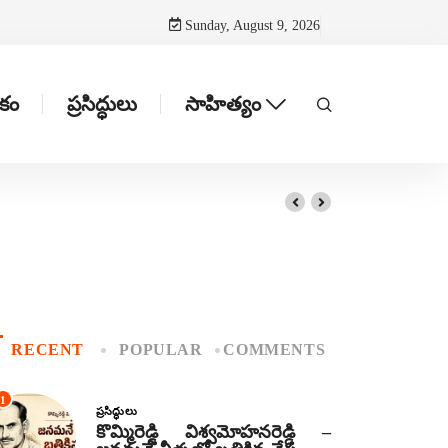
Sunday, August 9, 2026
టకం
ప్రసిద్ధులు
సాహిత్యం
RECENT
POPULAR
COMMENTS
1
ప్రసిద్ధులు
కొమ్మిరెడ్డి విశ్వమోహనరెడ్డి –