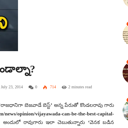
ండాల్నా?
July 23, 2014
0
714
2 minutes read
ో ‘రాజధానిగా బెజవాడే బెస్ట్’ అన్న పేరుతో కొండలరావు గారు
m/news/opinion/vijayawada-can-be-the-best-capital-
ు. అందులో రావుగారు ఇలా చెబుతున్నారు ‘వెనక బడిన