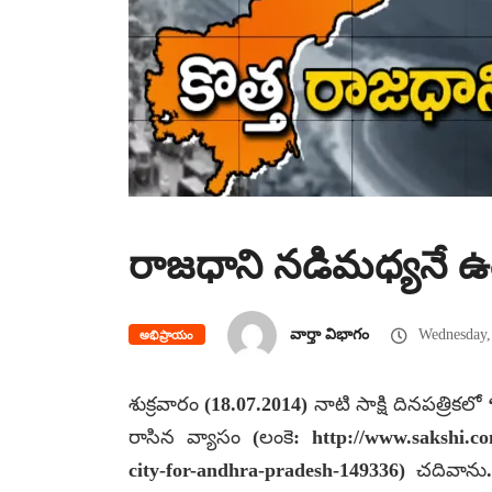
రాజధాని నడిమధ్యనే ఉ
వార్తా విభాగం
Wednesday, 
అభిప్రాయం
శుక్రవారం (18.07.2014) నాటి సాక్షి దినపత్రికల
రాసిన వ్యాసం (లంకె: http://www.sakshi.co
city-for-andhra-pradesh-149336) చదివాన