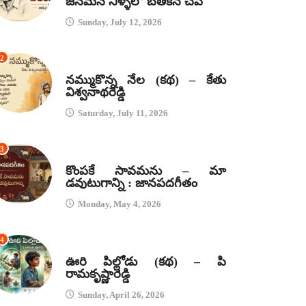
జనమనే నీళ్ళలో బతికిన చేప
Sunday, July 12, 2026
2
కథలు
నమ్ముకొన్న నేల (కథ) – కేతు
విశ్వనాథరెడ్డి
Saturday, July 11, 2026
3
జానపద గీతాలు
కొంపకే సావమను – మా
డవుటుగాన్ని : జానపదగీతం
Monday, May 4, 2026
4
కథలు
ఊరి పిల్లోడు (కథ) – పి
రామకృష్ణారెడ్డి
Sunday, April 26, 2026