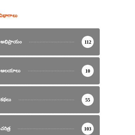
విభాగాలు
అభిప్రాయం
112
ఆలయాలు
10
కథలు
55
చరిత్ర
103