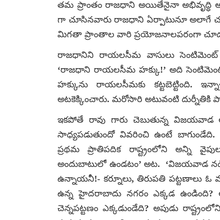
తమ ప్రాంతం రాజధాని అయితేనైనా అభివృద్ధి 
గా చూసినవారు రాజధాని ఏర్పాటునూ అలాగే చూ
మిగతా ప్రాంతాల వారి ప్రయోజనాలపరంగా చూ
రాజధానిని రాయలసీమ వాసులు సెంటిమెంట్ గా
‘రాజధాని రాయలసీమ హక్కు!’ అది సెంటిమెంట
హక్కును రాయలసీమకు కట్టబెట్టింది. ఇన్
అటకెక్కించారు. మరోసారి అటువంటి దుర్నీతికి
ఇకపోతే రావు గారు చెబుతున్న విజయవాడ ఆ
సాధ్యపడుతుందో వివరించి ఉంటే బాగుండేది. అ
ప్రథమ ప్రాతిపదిక రాష్ట్రంలోని అన్ని 
అందుబాటులో ఉండటం’ అట. ‘విజయవాడ నడిమధ
ఉన్నాయనీ!- కర్నూలు, తిరుపతి పట్టణాలు ఓ
ఉన్న హైదరాబాదు నగరం ఎక్కడ ఉండింది? అంత
చెన్నపట్టణం ఎక్కడుండేది? అపుడు రాష్ట్రంలోని