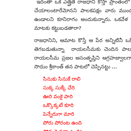
ఇదంతా ఒక ఎత్తైతే రాజధాని కోస్తా ప్రాంతంల
చేయాలంటారేమోనని పాలకపక్షం వారు ముందు
ఉండాలని కూనిరాగం అందుకున్నారు. ఒకవేళ
మాటకు కట్టుబడతారా?
రాజధానిని, ఆమాట కొస్తే ఆ పేర అన్నిటినీ ఒకే
తెగబడుతున్నా రాయలసీమకు చెందిన పాలక, 
రాయలసీమ ప్రజల అసంతృప్తిని ఆగ్రహజ్వాలగా
సొదుం శ్రీకాంత్ తన పాటలో చెప్పినట్టు …
సినుకు సినుకే రాలి
సుక్క సుక్కే చేరి
ఊరి వంకై పారి
ఒక్కొక్కటే కూరి
పెన్నేరుగా మారి
పోరు పోరంట ఉంది