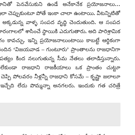
దానితో పెనవేసుకుని ఉండే అనేకానేక ప్రయోజనాలు…
ఇలా చెప్పుకుంటూ పోతే ఇంకా చాలా ఉంటాయి. వీటన్నిటితో
. అక్కడున్న వాళ్ళ సంపద వృద్ధి చెందుతుంది. ఆ సంపద
గాలలో శాసించే స్థాయికి ఎదుగుతారు. అది పారిశ్రామిక
ం కావచ్చు. ఇన్ని ప్రయోజనాలుంటాయి కాబట్టే ఆర్ధికంగా
ి చెందిన ‘విజయవాడ – గుంటూరు’ ప్రాంతాలను రాజధానిగా
పత్యం కింద నలుగుతున్న సీమ నేతలు తలాడిస్తున్నారు.
ేకుండా రాజధాని రాజకీయాలు ఒక ప్రాంతం చుట్టూ
రు చెప్పి పోలవరం నీళ్లన్నీ రాజధాని కోసమే – కృష్ణా జలాలూ
చేది లేదు పొమ్మన్నా అనగలరు. ఇందుకు గత చరిత్రే