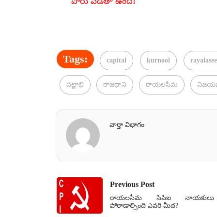
పోరు పెడతా ఉంది!
Tags:
capital
kurnool
rayalase
పట్టాభి
రాజధాని
రాయలసీమ
విజయభా
వార్తా విభాగం
Previous Post
రాయలసీమ సిపిఐ నాయకులు
పోరాడాల్సింది ఎవరి మీద?