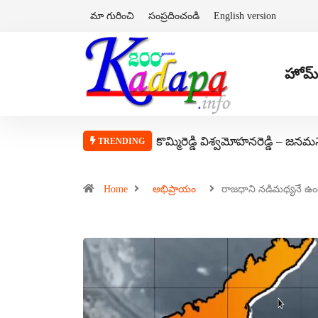
మా గురించి
సంప్రదించండి
English version
హోమ్
కొమ్మిరెడ్డి విశ్వమోహనరెడ్డి – జనమ
TRENDING
Home
అభిప్రాయం
రాజధాని నడిమధ్యనే ఉం