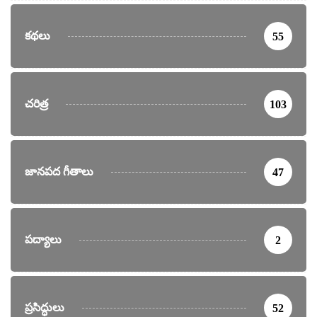
కథలు
55
చరిత్ర
103
జానపద గీతాలు
47
పద్యాలు
2
ప్రసిద్ధులు
52