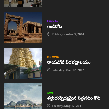
పర్యాటకం
గండికోట
Friday, October 3, 2014
ఆలయాలు
రాయచోటి వీరభద్రాలయం
Saturday, May 12, 2012
చరిత్ర
శత్రుదుర్భేద్యమైన సిద్ధవటం కోట
Tuesday, May 17, 2011