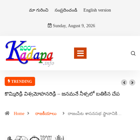
మా గురించి
సంప్రదించండి
English version
Sunday, August 9, 2026
TRENDING
కొమ్మిరెడ్డి విశ్వమోహనరెడ్డి – జనమనే నీళ్ళలో బతికిన చేప
Home
రాజకీయాలు
రాజంపేట శాసనసభ స్థానానికి…