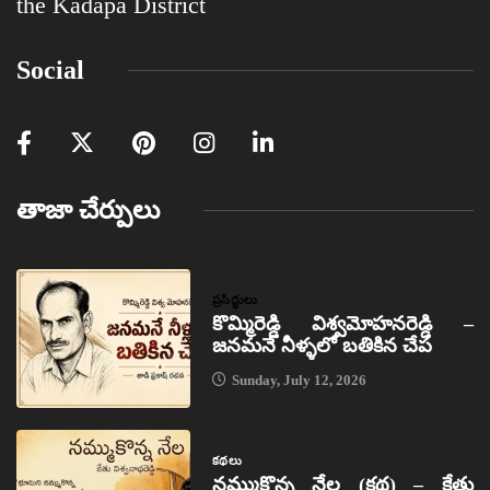
the Kadapa District
Social
తాజా చేర్పులు
ప్రసిద్ధులు
కొమ్మిరెడ్డి విశ్వమోహనరెడ్డి –
జనమనే నీళ్ళలో బతికిన చేప
Sunday, July 12, 2026
కథలు
నమ్ముకొన్న నేల (కథ) – కేతు