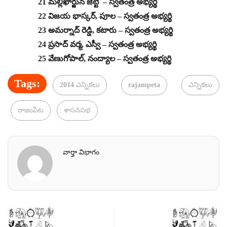
21 మల్లిఖార్జున జెట్టి – స్వతంత్ర అభ్యర్థి
22 విజయ భాస్కర్, పూల – స్వతంత్ర అభ్యర్థి
23 అమర్నాద్ రెడ్డి, కటారు – స్వతంత్ర అభ్యర్థి
24 ప్రసాద్ వర్మ, ఎస్వీ – స్వతంత్ర అభ్యర్థి
25 వేణుగోపాల్, నంద్యాల – స్వతంత్ర అభ్యర్థి
Tags:
2014 ఎన్నికలు
rajampeta
ఎన్నికలు
రాజంపేట
శాసనసభ
వార్తా విభాగం