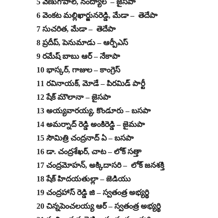
5 వేణుగోపాల్, నంద్యాల – జైసపా
6 వెంకట మల్లిఖార్జునరెడ్డి, మేడా – తెదేపా
7 సుచరిత, మేడా – తెదేపా
8 ప్రదీప్, పెనుమాడు – ఆర్పీఎస్
9 రమేష్ బాబు ఆర్ – నేకాపా
10 భాస్కర్, గాజుల – కాంగ్రెస్
11 రవినాయక్, మోడే – పిరమిడ్ పార్టీ
12 షేక్ మౌలానా – జైసపా
13 అయ్యవారయ్య, కొండూరు – బసపా
14 అమర్నాద్ రెడ్డి అంకిరెడ్డి – జైమపా
15 సౌమిత్రి చంద్రనాద్ ఏ – బసపా
16 డా. చంద్రశేఖర్, చాట – లోక్ సత్తా
17 చంద్రమోహన్, అక్కిదాసరి – లోక్ జనశక్తి
18 షేక్ హిదయతుల్లా – జెడియు
19 చంద్రహాస్ రెడ్డి జి – స్వతంత్ర అభ్యర్థి
20 చిన్నపెంచలయ్య ఆర్ – స్వతంత్ర అభ్యర్థి