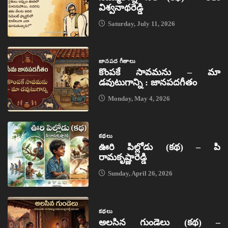
విశ్వనాథరెడ్డి
Saturday, July 11, 2026
జానపద గీతాలు
కొంపకే సావమను – మా
డవుటుగాన్ని : జానపదగీతం
Monday, May 4, 2026
కథలు
ఊరి పిల్లోడు (కథ) – పి
రామకృష్ణారెడ్డి
Sunday, April 26, 2026
కథలు
అలసిన గుండెలు (కథ) –