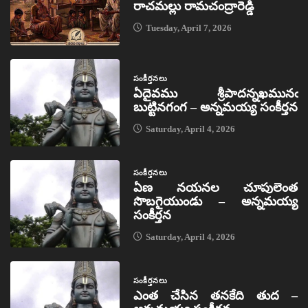
రాచమల్లు రామచంద్రారెడ్డి
Tuesday, April 7, 2026
సంకీర్తనలు
ఏదైవము శ్రీపాదన్నఖమునఁ
బుట్టినగంగ – అన్నమయ్య సంకీర్తన
Saturday, April 4, 2026
సంకీర్తనలు
ఏణ నయనల చూపులెంత
సొబగైయుండు – అన్నమయ్య
సంకీర్తన
Saturday, April 4, 2026
సంకీర్తనలు
ఎంత చేసిన తనకేది తుద –