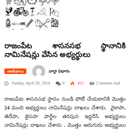
రాజంపేట శాసనసభ స్థానానికి
నామినేషన్లు వేసిన అభ్యర్థులు
వార్తా విభాగం
రాజకీయాలు
Sunday, April 20, 2014
0
402
2 minutes read
రాజంపేట శాసనసభ స్థానం నుండి పోటీ చేయటానికి మొత్తం
24 మంది అభ్యర్థులు నామినేషన్లు దాఖలు చేశారు. వైకాపా,
తెదేపా, జైసపా పార్టీల తరపున ఇద్దరేసి అభ్యర్థులు
నామినేషన్లు దాఖలు చేశారు . మొత్తం ఆరుగురు అభ్యర్థులు