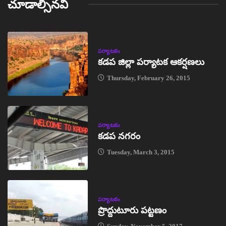
చూడాల్సినవి
పర్యాటకం
కడప జిల్లా పర్యాటక ఆకర్షణలు
Thursday, February 26, 2015
పర్యాటకం
కడప నగరం
Tuesday, March 3, 2015
పర్యాటకం
ప్రొద్దుటూరు పట్టణం