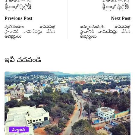
Previous Post
Next Post
పులివెందుల శాసనసభ
జమ్మలమడుగు శాసనసభ
స్థానానికి నామినేషన్లు వేసిన
స్థానానికి నామినేషన్లు వేసిన
అభ్యర్థులు
అభ్యర్థులు
ఇవీ చదవండి
పర్యాటకం