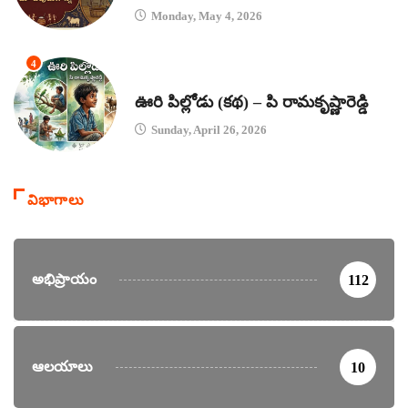
Monday, May 4, 2026
4
కథలు
ఊరి పిల్లోడు (కథ) – పి రామకృష్ణారెడ్డి
Sunday, April 26, 2026
విభాగాలు
అభిప్రాయం
112
ఆలయాలు
10