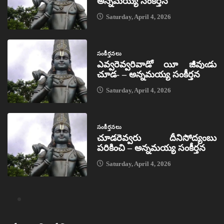
అన్నమయ్య సంకీర్తన
Saturday, April 4, 2026
సంకీర్తనలు
ఎవ్వరెవ్వరివాడో యీ జీవుఁడు
చూడ- – అన్నమయ్య సంకీర్తన
Saturday, April 4, 2026
సంకీర్తనలు
చూడరెవ్వరు దీనిసోద్యంబు
పరికించి – అన్నమయ్య సంకీర్తన
Saturday, April 4, 2026