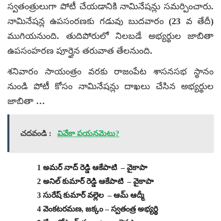
స్వతంత్రులుగా పోటీ చేయడానికి నామినేషన్లు సమర్పించారు.
నామినేషన్ల ఉపసంరణకు గడువు బుదవారం (23 వ తేదీ)
ముగియనుంది. తుదిపోరులో నిలబడే అభ్యర్థుల జాబితా
ఉపసంహరణ పూర్తైన తరువాత తేలనుంది.
శనివారం సాయంత్రం వరకు రాజంపేట శాసనసభ స్థానం
నుండి పోటీ కోసం నామినేషన్లు దాఖలు చేసిన అభ్యర్థుల
జాబితా …
చదవండి :
వివేకా పయనమెటు?
1 అమర్ నాద్ రెడ్డి ఆకేపాటి – వైకాపా
2 అనిల్ కుమార్ రెడ్డి ఆకేపాటి – వైకాపా
3 సురేష్ కుమార్ వల్లెల – ఆమ్ ఆద్మీ
4 వెంకటరమణ, జక్కం – స్వతంత్ర అభ్యర్థి