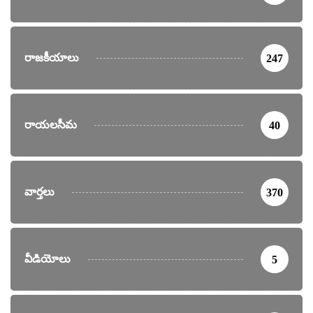
రాజకీయాలు
247
రాయలసీమ
40
వార్తలు
370
వీడియోలు
5