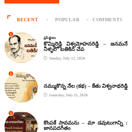
RECENT
POPULAR
COMMENTS
1
ప్రసిద్ధులు
కొమ్మిరెడ్డి విశ్వమోహనరెడ్డి – జనమనే
నీళ్ళలో బతికిన చేప
Sunday, July 12, 2026
2
కథలు
నమ్ముకొన్న నేల (కథ) – కేతు విశ్వనాథరెడ్డి
Saturday, July 11, 2026
3
జానపద గీతాలు
కొంపకే సావమను – మా డవుటుగాన్ని :
జానపదగీతం