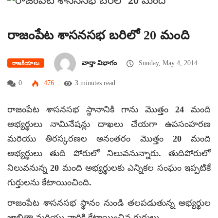
రాజంపేట శాసనసభ బరిలో 20 మంది
వార్తా విభాగం
Sunday, May 4, 2014
రాజకీయాలు
0
476
3 minutes read
రాజంపేట శాసనసభ స్థానానికి గాను మొత్తం 24 మంది
అభ్యర్థులు నామినేషన్లు దాఖలు చేయగా ఉపసంహరణ
మరియు తిరస్కరణల అనంతరం మొత్తం 20 మంది
అభ్యర్థులు తుది పోరులో నిలువనున్నారు. తుదిపోరులో
నిలువనున్న 20 మంది అభ్యర్థులకు ఎన్నికల సంఘం ఇప్పటికే
గుర్తులను కేటాయించింది.
రాజంపేట శాసనసభ స్థానం నుండి తలపడుతున్న అభ్యర్థుల
జాబితా మరియు వారికి కేటాయించిన గుర్తులు …