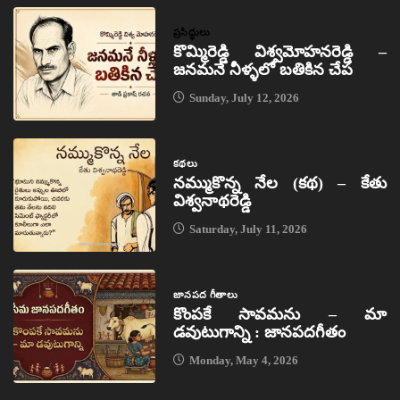
ప్రసిద్ధులు
కొమ్మిరెడ్డి విశ్వమోహనరెడ్డి –
జనమనే నీళ్ళలో బతికిన చేప
Sunday, July 12, 2026
కథలు
నమ్ముకొన్న నేల (కథ) – కేతు
విశ్వనాథరెడ్డి
Saturday, July 11, 2026
జానపద గీతాలు
కొంపకే సావమను – మా
డవుటుగాన్ని : జానపదగీతం
Monday, May 4, 2026