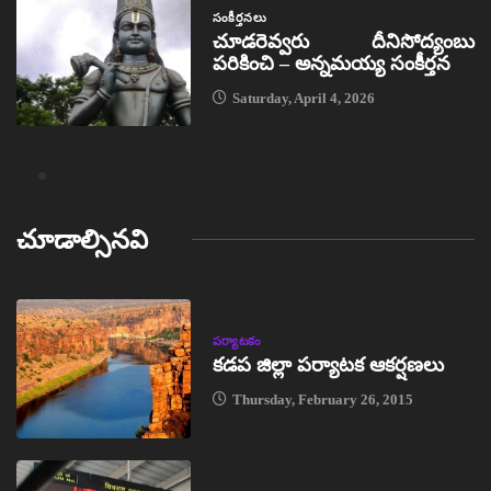
సంకీర్తనలు
చూడరెవ్వరు దీనిసోద్యంబు
పరికించి – అన్నమయ్య సంకీర్తన
Saturday, April 4, 2026
చూడాల్సినవి
పర్యాటకం
కడప జిల్లా పర్యాటక ఆకర్షణలు
Thursday, February 26, 2015