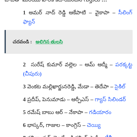
1 అమర్ నాద్ రెడ్డి ఆకేపాటి – వైకాపా –
సీలింగ్
ఫ్యాన్
చదవండి :
అలిగిన తులసి
2 సురేష్ కుమార్ వల్లెల – ఆమ్ ఆద్మీ –
పరక్కట్ట
(చీపురు)
3 వెంకట మల్లిఖార్జునరెడ్డి, మేడా – తెదేపా –
సైకిల్
4 ప్రదీప్, పెనుమాడు – ఆర్పీఎస్ –
గ్యాస్ సిలిండర్
5 రమేష్ బాబు ఆర్ – నేకాపా –
గడియారం
6 భాస్కర్, గాజుల – కాంగ్రెస్ –
చెయ్యి