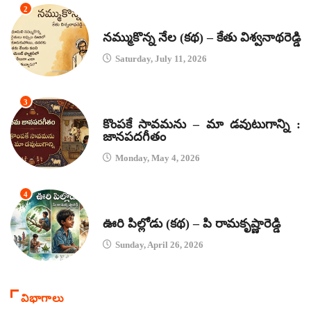
2
కథలు
నమ్ముకొన్న నేల (కథ) – కేతు విశ్వనాథరెడ్డి
Saturday, July 11, 2026
3
జానపద గీతాలు
కొంపకే సావమను – మా డవుటుగాన్ని :
జానపదగీతం
Monday, May 4, 2026
4
కథలు
ఊరి పిల్లోడు (కథ) – పి రామకృష్ణారెడ్డి
Sunday, April 26, 2026
విభాగాలు