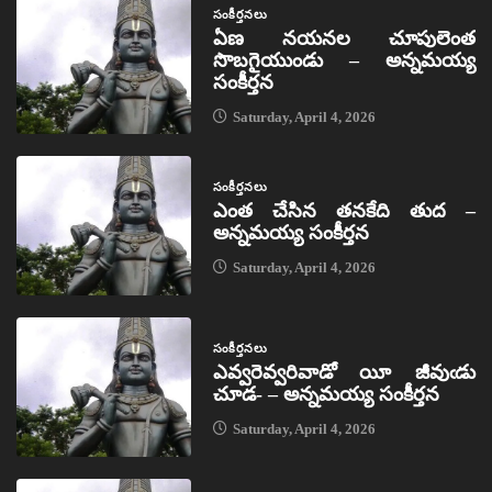
సంకీర్తనలు
ఏణ నయనల చూపులెంత
సొబగైయుండు – అన్నమయ్య
సంకీర్తన
Saturday, April 4, 2026
సంకీర్తనలు
ఎంత చేసిన తనకేది తుద –
అన్నమయ్య సంకీర్తన
Saturday, April 4, 2026
సంకీర్తనలు
ఎవ్వరెవ్వరివాడో యీ జీవుఁడు
చూడ- – అన్నమయ్య సంకీర్తన
Saturday, April 4, 2026