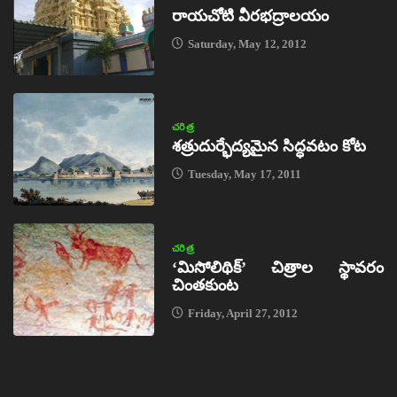
రాయచోటి వీరభద్రాలయం
Saturday, May 12, 2012
చరిత్ర
శత్రుదుర్భేద్యమైన సిద్ధవటం కోట
Tuesday, May 17, 2011
చరిత్ర
‘మిసోలిథిక్‌’ చిత్రాల స్థావరం
చింతకుంట
Friday, April 27, 2012