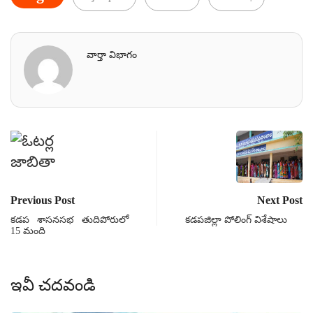
వార్తా విభాగం
Previous Post
Next Post
కడప శాసనసభ తుదిపోరులో
కడపజిల్లా పోలింగ్ విశేషాలు
15 మంది
ఇవీ చదవండి