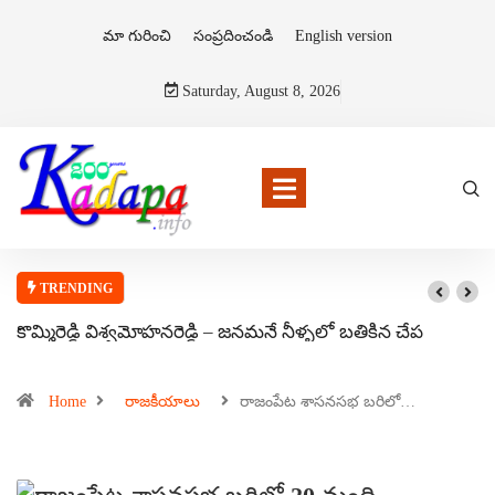
మా గురించి
సంప్రదించండి
English version
Saturday, August 8, 2026
TRENDING
కొమ్మిరెడ్డి విశ్వమోహనరెడ్డి – జనమనే నీళ్ళలో బతికిన చేప
Home
రాజకీయాలు
రాజంపేట శాసనసభ బరిలో…