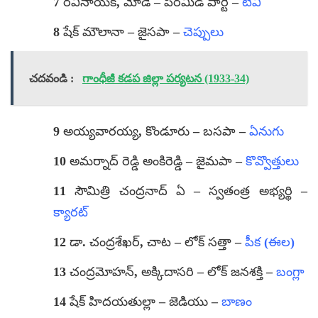
7 రవినాయక్, మోడే – పిరమిడ్ పార్టీ –
టీవీ
8 షేక్ మౌలానా – జైసపా –
చెప్పులు
చదవండి :
గాంధీజీ కడప జిల్లా పర్యటన (1933-34)
9 అయ్యవారయ్య, కొండూరు – బసపా –
ఏనుగు
10 అమర్నాద్ రెడ్డి అంకిరెడ్డి – జైమపా –
కొవ్వొత్తులు
11 సౌమిత్రి చంద్రనాద్ ఏ – స్వతంత్ర అభ్యర్థి –
క్యారట్
12 డా. చంద్రశేఖర్, చాట – లోక్ సత్తా –
పీక (ఈల)
13 చంద్రమోహన్, అక్కిదాసరి – లోక్ జనశక్తి –
బంగ్లా
14 షేక్ హిదయతుల్లా – జెడియు –
బాణం