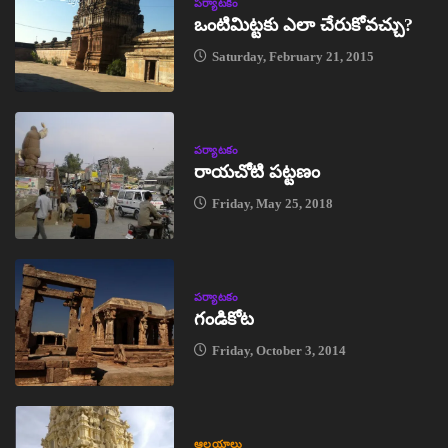
పర్యాటకం
ఒంటిమిట్టకు ఎలా చేరుకోవచ్చు?
Saturday, February 21, 2015
పర్యాటకం
రాయచోటి పట్టణం
Friday, May 25, 2018
పర్యాటకం
గండికోట
Friday, October 3, 2014
ఆలయాలు