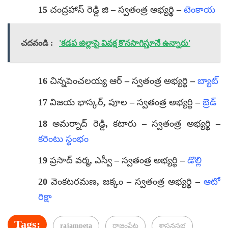
15 చంద్రహాస్ రెడ్డి జి – స్వతంత్ర అభ్యర్థి –
టెంకాయ
చదవండి :
'కడప జిల్లాపై వివక్ష కొనసాగిస్తూనే ఉన్నారు'
16 చిన్నపెంచలయ్య ఆర్ – స్వతంత్ర అభ్యర్థి –
బ్యాట్
17 విజయ భాస్కర్, పూల – స్వతంత్ర అభ్యర్థి –
బ్రెడ్
18 అమర్నాద్ రెడ్డి, కటారు – స్వతంత్ర అభ్యర్థి –
కరెంటు స్థంభం
19 ప్రసాద్ వర్మ, ఎస్వీ – స్వతంత్ర అభ్యర్థి –
డొల్లి
20 వెంకటరమణ, జక్కం – స్వతంత్ర అభ్యర్థి –
ఆటో
రిక్షా
Tags:
rajampeta
రాజంపేట
శాసనసభ