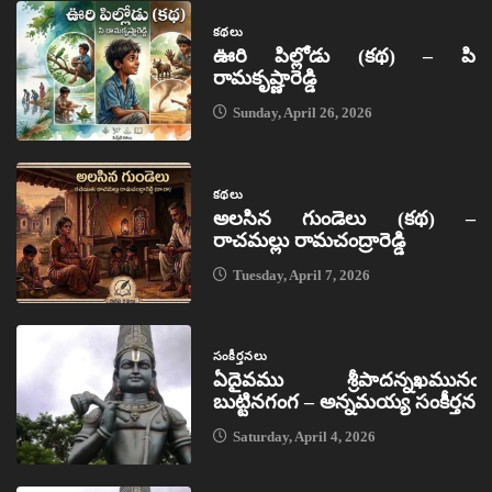
కథలు
ఊరి పిల్లోడు (కథ) – పి
రామకృష్ణారెడ్డి
Sunday, April 26, 2026
కథలు
అలసిన గుండెలు (కథ) –
రాచమల్లు రామచంద్రారెడ్డి
Tuesday, April 7, 2026
సంకీర్తనలు
ఏదైవము శ్రీపాదన్నఖమునఁ
బుట్టినగంగ – అన్నమయ్య సంకీర్తన
Saturday, April 4, 2026