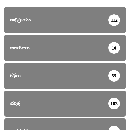
అభిప్రాయం
112
ఆలయాలు
10
కథలు
55
చరిత్ర
103