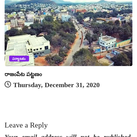
పర్యాటకం
రాజంపేట పట్టణం
క
Thursday, December 31, 2020
Leave a Reply
Your email address will not be published.