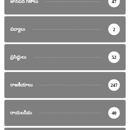
జానపద గీతాలు
47
పద్యాలు
2
ప్రసిద్ధులు
52
రాజకీయాలు
247
రాయలసీమ
40