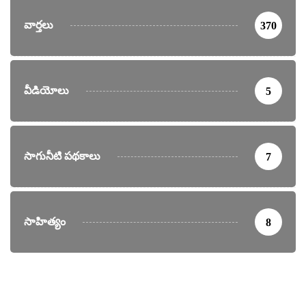
వార్తలు
370
వీడియోలు
5
సాగునీటి పథకాలు
7
సాహిత్యం
8