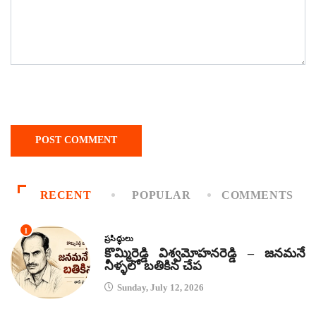
RECENT
POPULAR
COMMENTS
1
ప్రసిద్ధులు
కొమ్మిరెడ్డి విశ్వమోహనరెడ్డి – జనమనే
నీళ్ళలో బతికిన చేప
Sunday, July 12, 2026