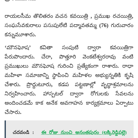
రాయలసీమ తొలితరం వచన కవయిత్రి , ప్రముఖ రచయిత్రి,
సంఘసేవకురాలు పసుపులేటి పద్మావతమ్మ (76) గురువారం
కన్నుమూశారు.
‘మౌనఘోష’ కవితా సంపుటి ద్వారా కవయిత్రిగా
పేరుపొందారు. చేరా, పొత్తూరి వెంకటేశ్వరరావు వంటి
ప్రముఖులు మౌనఘోష గురించి ప్రత్యేకంగా రాశారు. రాధా
మహిళా సమాజాన్ని స్థాపించి మహిళల అభ్యున్నతికి కృషి
చేశారు. ప్రొద్దుటూరు, కడప పట్టణాల్లో వృద్ధాశ్రమాలను
నిర్వహించారు. హాస్పటల్‌ ద్వారా రోగులకు సేవలను
అందించడమే కాక అనేక అవగాహన కార్యక్రమాలు ఏర్పాటు
చేసారు.
చదవండి :
ఈ రోజు నుంచి అనంతపురం (లక్కిరెడ్డిపల్లె)