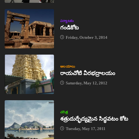
పర్యాటకం
గండికోట
Friday, October 3, 2014
ఆలయాలు
రాయచోటి వీరభద్రాలయం
Saturday, May 12, 2012
చరిత్ర
శత్రుదుర్భేద్యమైన సిద్ధవటం కోట
Tuesday, May 17, 2011