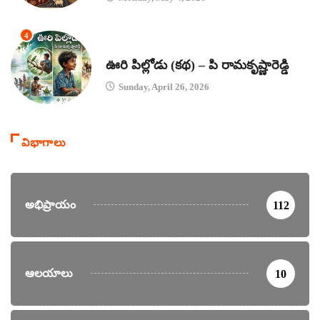
4
కథలు
ఊరి పిల్లోడు (కథ) – పి రామకృష్ణారెడ్డి
Sunday, April 26, 2026
విభాగాలు
అభిప్రాయం
112
ఆలయాలు
10