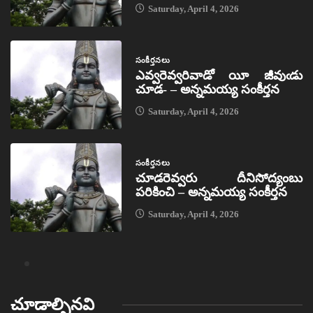
Saturday, April 4, 2026
సంకీర్తనలు
ఎవ్వరెవ్వరివాడో యీ జీవుఁడు
చూడ- – అన్నమయ్య సంకీర్తన
Saturday, April 4, 2026
సంకీర్తనలు
చూడరెవ్వరు దీనిసోద్యంబు
పరికించి – అన్నమయ్య సంకీర్తన
Saturday, April 4, 2026
చూడాల్సినవి