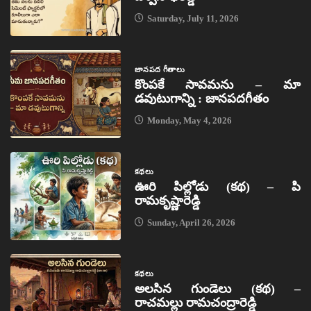
Saturday, July 11, 2026
జానపద గీతాలు
కొంపకే సావమను – మా
డవుటుగాన్ని : జానపదగీతం
Monday, May 4, 2026
కథలు
ఊరి పిల్లోడు (కథ) – పి
రామకృష్ణారెడ్డి
Sunday, April 26, 2026
కథలు
అలసిన గుండెలు (కథ) –
రాచమల్లు రామచంద్రారెడ్డి