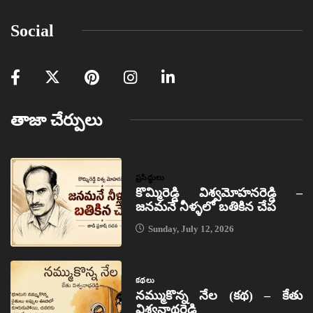
Social
తాజా చేర్పులు
ప్రసిద్ధులు
కొమ్మిరెడ్డి విశ్వమోహనరెడ్డి –
జనమనే నీళ్ళలో బతికిన చేప
Sunday, July 12, 2026
కథలు
నమ్ముకొన్న నేల (కథ) – కేతు
విశ్వనాథరెడ్డి