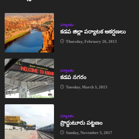
పర్యాటకం
కడప జిల్లా పర్యాటక ఆకర్షణలు
Thursday, February 26, 2015
పర్యాటకం
కడప నగరం
Tuesday, March 3, 2015
పర్యాటకం
ప్రొద్దుటూరు పట్టణం
Sunday, November 5, 2017