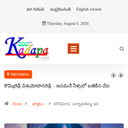
మా గురించి
సంప్రదించండి
English version
Thursday, August 6, 2026
TRENDING
కొమ్మిరెడ్డి విశ్వమోహనరెడ్డి – జనమనే నీళ్ళలో బతికిన చేప
Home
వార్తలు
మౌనఘోష’ పద్మావతమ్మ ఇక…