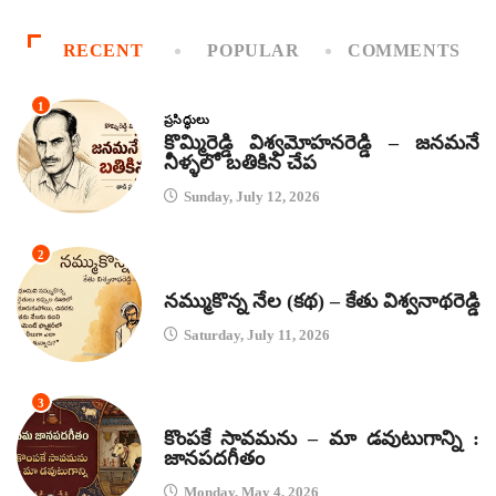
RECENT
POPULAR
COMMENTS
1
ప్రసిద్ధులు
కొమ్మిరెడ్డి విశ్వమోహనరెడ్డి – జనమనే
నీళ్ళలో బతికిన చేప
Sunday, July 12, 2026
2
కథలు
నమ్ముకొన్న నేల (కథ) – కేతు విశ్వనాథరెడ్డి
Saturday, July 11, 2026
3
జానపద గీతాలు
కొంపకే సావమను – మా డవుటుగాన్ని :
జానపదగీతం
Monday, May 4, 2026