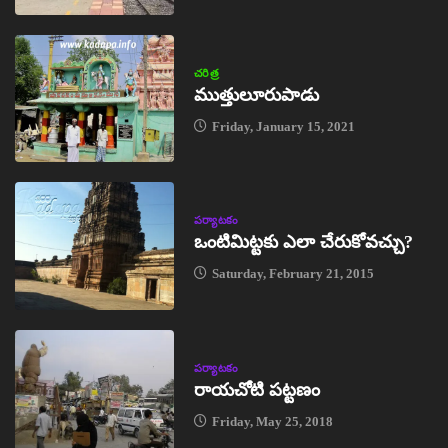
చరిత్ర
ముత్తులూరుపాడు
Friday, January 15, 2021
పర్యాటకం
ఒంటిమిట్టకు ఎలా చేరుకోవచ్చు?
Saturday, February 21, 2015
పర్యాటకం
రాయచోటి పట్టణం
Friday, May 25, 2018