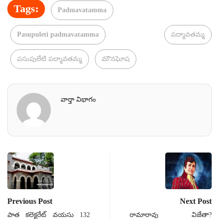
Tags:
Padmavatamma
Pasupuleti padmavatamma
పద్మావతమ్మ
పసుపులేటి పద్మావతమ్మ
మౌనఘోష
వార్తా విభాగం
Previous Post
Next Post
పాత కలెక్టరేట్ వయసు 132
రామారావు విజేతా?