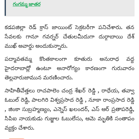
గంగమ్మ జాతర
కడపజిల్లా రెడ్‌ క్రాస్‌ జాయింట్‌ సెక్రటరీగా పనిచేశారు. తన
సేవలకు గానూ గవర్నర్‌ చేతులమీదుగా దుర్గాబాయి దేశ్‌
ముఖ్‌ అవార్డు అందుకున్నారు.
పద్మావతమ్మ కొంతకాలంగా కూతురు అనురాధ వద్ద
హైదరాబాద్లో ఉంటూ అనారోగ్యం కారణంగా గురువారం
తెల్లవారుజామున మరణించారు.
సాహితీవేత్తలు రాచపాలెం చంద్ర శేఖర్ రెడ్డి , రాధేయ, తవ్వా
ఓబుల్ రెడ్డి, పాలగిరి విశ్వప్రసాద రెడ్డి , నూకా రాంప్రసాద రెడ్డి
, జింకా సుబ్రహ్మణ్యం, ఎన్నెస్ ఖలందర్, ఎస్ ఆర్ ప్రతాపరెడ్డి,
సిపిఐ నాయకుడు గుజ్జుల ఓబులేసు, ఆమె మృతికి సంతాపం
వ్యక్తం చేశారు.