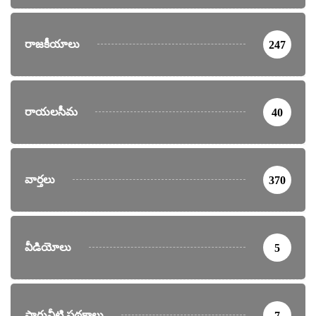
రాజకీయాలు
247
రాయలసీమ
40
వార్తలు
370
వీడియోలు
5
సాగునీటి పథకాలు
7