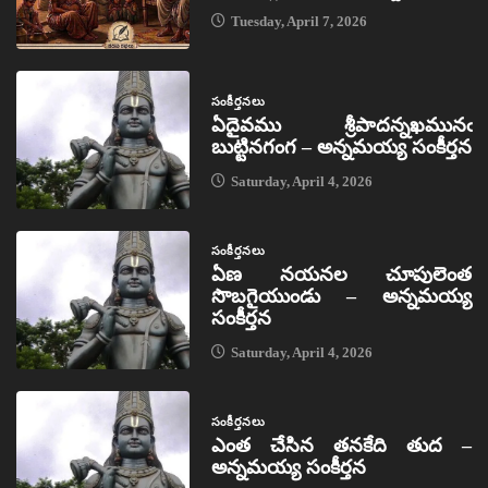
Tuesday, April 7, 2026
సంకీర్తనలు
ఏదైవము శ్రీపాదన్నఖమునఁ
బుట్టినగంగ – అన్నమయ్య సంకీర్తన
Saturday, April 4, 2026
సంకీర్తనలు
ఏణ నయనల చూపులెంత
సొబగైయుండు – అన్నమయ్య
సంకీర్తన
Saturday, April 4, 2026
సంకీర్తనలు
ఎంత చేసిన తనకేది తుద –
అన్నమయ్య సంకీర్తన