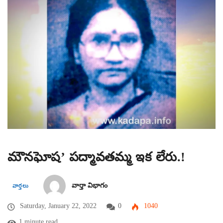
మౌనఘోష’ పద్మావతమ్మ ఇక లేరు.!
వార్తా విభాగం
వార్తలు
Saturday, January 22, 2022
0
1040
1 minute read