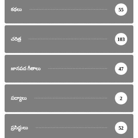
కథలు
55
చరిత్ర
103
జానపద గీతాలు
47
పద్యాలు
2
ప్రసిద్ధులు
52