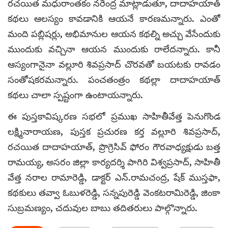
రచయిత మధురాంతకం నరేంద్ర మాట్లాడుతూ, దాదాహయాత్
కథలు ఆలస్యం కావడానికి ఆయనే కారణమన్నారు. ఎంతో
మంది పబ్లిషర్లు, అభిమానుల‌ ఆయన కథల్ని అచ్చు వేసేందుకు
ముందుకు వచ్చినా ఆయన ముందుకు రాలేదన్నారు. కానీ
ఆస్యంగానైనా వ‌ల్లూరి శివప్రసాద్‌ చొరవతో బయటకు రావడం
సంతోషకరమన్నారు. పంచతంత్రం కథల్లా దాదాహయాత్‌
కథలు చాలా స్పష్టంగా ఉంటాయన్నారు.
ఈ పుస్తకావిష్కరణ సభలో ప్రముఖ సాహితీవేత్త పెనుగొండ
లక్ష్మినారాయణ, పుస్తక ప్రచురణ కర్త వ‌ల్లూరి శివప్రసాద్‌,
రచయిత దాదాహయాత్‌, ప్రొగ్రెసివ్‌ ఫోరం గౌరవాధ్యక్షుడు బత్త
రామయ్య, అసరం జిల్లా కార్యదర్శి పాగిరి విశ్వప్రసాద్‌, సాహితీ
వేత్త నరాల రామారెడ్డి, డాక్టర్‌ ఎన్‌.రామచంద్ర, షేక్‌ ముస్తఫా,
కథకులు తవ్వా ఓబుళరెడ్డి, సన్నపురెడ్డి వెంకటరామిరెడ్డి, జింకా
సుబ్రమణ్యం, చదువుల‌ బాబు తదిత‌రులు పాల్గొన్నారు.