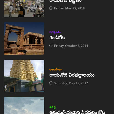
రాయచోటి పట్టణం
Friday, May 25, 2018
పర్యాటకం
గండికోట
Friday, October 3, 2014
ఆలయాలు
రాయచోటి వీరభద్రాలయం
Saturday, May 12, 2012
చరిత్ర
శత్రుదుర్భేద్యమైన సిద్ధవటం కోట