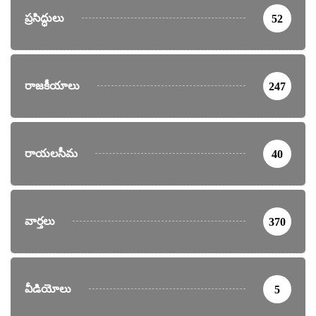
ప్రసిద్ధులు
52
రాజకీయాలు
247
రాయలసీమ
40
వార్తలు
370
వీడియోలు
5