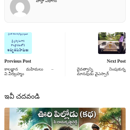
వార్తా విభాగం
Previous Post
Next Post
కాలజ్ఞాన మహిమలు –
దైవత్వాన్ని నింపుకున్న
వి.వీరబ్రహ్మం
మానవుడు వైఎస్సార్
ఇవీ చదవండి