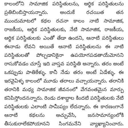
కాలంలోని సామాజిక పరిస్థితుల‌ను, ఆర్థిక పరిస్థితుల‌ను
ప్రతిబింబిస్తాయన్నారు. అందుకే రచయిత తన
ముందుమాటలో కథల‌ రచనా కాలం నాటి సామాజిక,
రాజకీయ, ఆర్థిక పరిస్థితుల‌కు, నేటి సామాజిక, రాజకీయ,
ఆర్థిక పరిస్థితుల‌కు ఎంతో తేడా ఉందని, ఆనాటి పరిస్థితులు
ఈనాడు లేవని అయితే ఆనాటి పరిస్థితుల‌ను ఈ నాటి
పరిస్థితుల‌తో పోల్చ‌డానికైనా ఉపయోగపడతాయేమోనని
రాసుకోవడం చూస్తే ఇది వాస్తవ పరిస్థితి అన్నారు. తరం అంటే
ఒకప్పుడు పాతికేళ్ళు. కానీ నేడు తరం అంటే ఏడేళ్ళు. ఈ
ఇరవైఏళ్ళ కాలంలో మూడు తరాలు వచ్చాయన్నారు. తరానికి
తరానికి మధ్య సామాజిక జీవనంలో వేగవంతమైన మార్పు
కనిపిస్తోందనన్నారు. రెండు దశాబ్దాల‌ కిందటి పరిస్థితులకు నేటి
పరిస్థితుల‌కు ఎలాంటి సామీప్యం లేదన్నారు. ఈ కారణంగానే
ఆనాటి కథల‌ను అచ్చువేసి, జనసామాన్యంలోకి
తీసుకురాలేకపోయానని సింగమనేని వ్యాఖ్యానించారు.