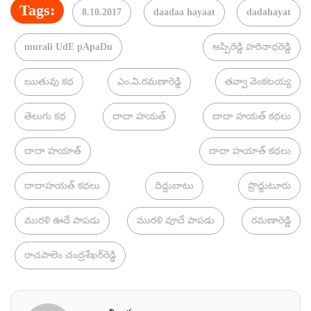
Tags:
8.10.2017
daadaa hayaat
dadahayat
murali UdE pApaDu
అప్పిరెడ్డి హరినాధరెడ్డి
ఋతువు కథ
ఎం.వి.రమణారెడ్డి
తవ్వా వెంకటయ్య
తెలుగు కథ
దాదా హయత్
దాదా హయత్ కథలు
దాదా హయాత్
దాదా హయాత్ కథలు
దాదాహయత్ కథలు
దిద్దుబాటు
ప్రొద్దుటూరు
మురళి ఊదే పాపడు
మురళి వూదే పాపడు
రమణారెడ్డి
రాచపాలెం చంద్రశేఖర్‌రెడ్డి