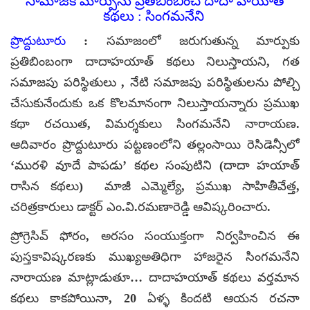
సామాజిక మార్పును ప్రతిబింబించే దాదా హయాత్
కథలు : సింగమనేని
ప్రొద్దుటూరు
: సమాజంలో జరుగుతున్న మార్పుకు
ప్రతిబింబంగా దాదాహయాత్ కథలు నిలుస్తాయని, గత
సమాజపు పరిస్థితులు , నేటి సమాజపు పరిస్థితుల‌ను పోల్చి
చేసుకునేందుకు ఒక కొల‌మానంగా నిలుస్తాయన్నారు ప్రముఖ
కథా రచయిత, విమర్శకులు సింగమనేని నారాయణ.
ఆదివారం ప్రొద్దుటూరు పట్టణంలోని తల్లంసాయి రెసిడెన్సీలో
‘మురళి వూదే పాపడు’ కథల సంపుటిని (దాదా హయాత్‌
రాసిన కథలు) మాజీ ఎమ్మెల్యే, ప్రముఖ సాహితీవేత్త,
చరిత్రకారులు డాక్టర్‌ ఎం.వి.రమణారెడ్డి ఆవిష్కరించారు.
ప్రోగ్రెసివ్‌ ఫోరం, అరసం సంయుక్తంగా నిర్వహించిన ఈ
పుస్తకావిష్కరణకు ముఖ్యఅతిధిగా హాజరైన సింగమనేని
నారాయణ మాట్లాడుతూ… దాదాహయాత్ కథలు వర్తమాన
కథలు కాకపోయినా, 20 ఏళ్ళ కిందటి ఆయన రచనా