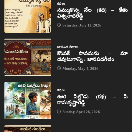
కథలు
నమ్ముకొన్న నేల (కథ) – కేతు
విశ్వనాథరెడ్డి
Saturday, July 11, 2026
జానపద గీతాలు
కొంపకే సావమను – మా
డవుటుగాన్ని : జానపదగీతం
Monday, May 4, 2026
కథలు
ఊరి పిల్లోడు (కథ) – పి
రామకృష్ణారెడ్డి
Sunday, April 26, 2026