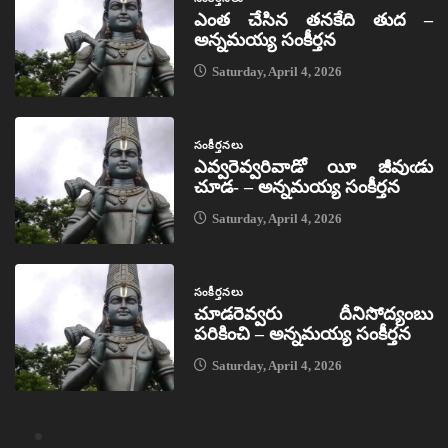
ఎంత చేసిన తనకేది తుద –
అన్నమయ్య సంకీర్తన
Saturday, April 4, 2026
సంకీర్తనలు
ఎవ్వరెవ్వరివాడో యీ జీవుఁడు
చూడ- – అన్నమయ్య సంకీర్తన
Saturday, April 4, 2026
సంకీర్తనలు
చూడరెవ్వరు దీనిసోద్యంబు
పరికించి – అన్నమయ్య సంకీర్తన
Saturday, April 4, 2026