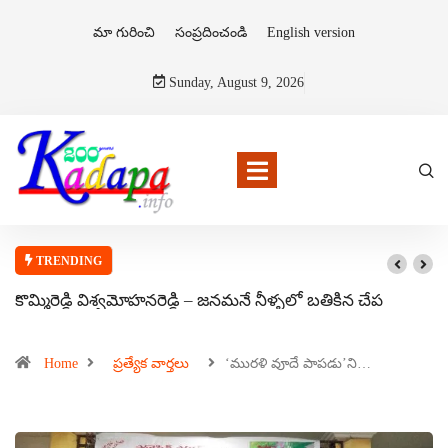
మా గురించి
సంప్రదించండి
English version
Sunday, August 9, 2026
TRENDING
కొమ్మిరెడ్డి విశ్వమోహనరెడ్డి – జనమనే నీళ్ళలో బతికిన చేప
Home
ప్రత్యేక వార్తలు
‘మురళి వూదే పాపడు’ని…