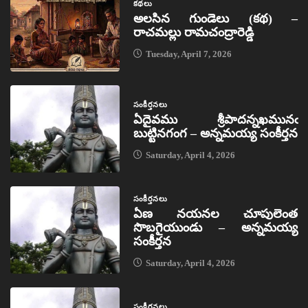
కథలు
అలసిన గుండెలు (కథ) –
రాచమల్లు రామచంద్రారెడ్డి
Tuesday, April 7, 2026
సంకీర్తనలు
ఏదైవము శ్రీపాదన్నఖమునఁ
బుట్టినగంగ – అన్నమయ్య సంకీర్తన
Saturday, April 4, 2026
సంకీర్తనలు
ఏణ నయనల చూపులెంత
సొబగైయుండు – అన్నమయ్య
సంకీర్తన
Saturday, April 4, 2026
సంకీర్తనలు