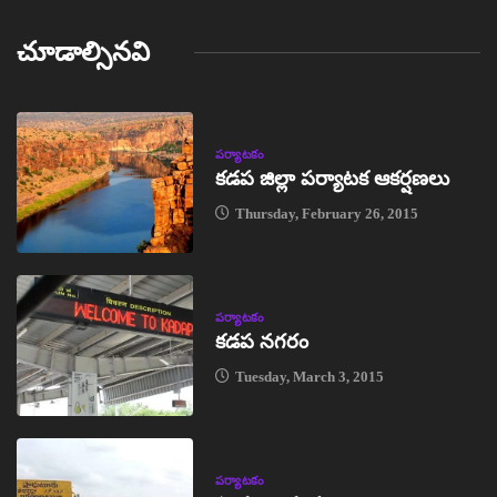
చూడాల్సినవి
పర్యాటకం
కడప జిల్లా పర్యాటక ఆకర్షణలు
Thursday, February 26, 2015
పర్యాటకం
కడప నగరం
Tuesday, March 3, 2015
పర్యాటకం