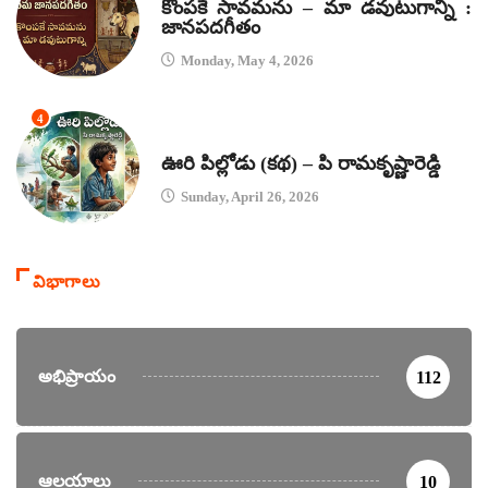
కొంపకే సావమను – మా డవుటుగాన్ని :
జానపదగీతం
Monday, May 4, 2026
4
కథలు
ఊరి పిల్లోడు (కథ) – పి రామకృష్ణారెడ్డి
Sunday, April 26, 2026
విభాగాలు
అభిప్రాయం
112
ఆలయాలు
10