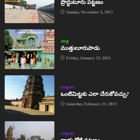
ప్రొద్దుటూరు పట్టణం
Sunday, November 5, 2017
చరిత్ర
ముత్తులూరుపాడు
Friday, January 15, 2021
పర్యాటకం
ఒంటిమిట్టకు ఎలా చేరుకోవచ్చు?
Saturday, February 21, 2015
పర్యాటకం