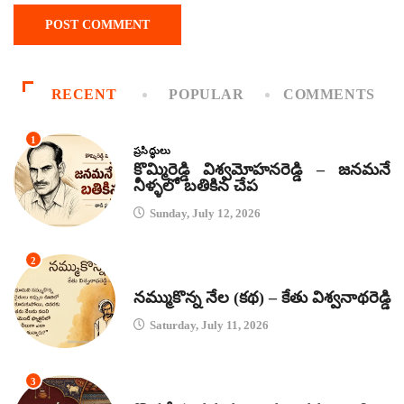
RECENT
POPULAR
COMMENTS
1
ప్రసిద్ధులు
కొమ్మిరెడ్డి విశ్వమోహనరెడ్డి – జనమనే
నీళ్ళలో బతికిన చేప
Sunday, July 12, 2026
2
కథలు
నమ్ముకొన్న నేల (కథ) – కేతు విశ్వనాథరెడ్డి
Saturday, July 11, 2026
3
జానపద గీతాలు