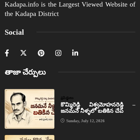
Kadapa.info is the Largest Viewed Website of
the Kadapa District
Social
తాజా చేర్పులు
ప్రసిద్ధులు
కొమ్మిరెడ్డి విశ్వమోహనరెడ్డి –
జనమనే నీళ్ళలో బతికిన చేప
Sunday, July 12, 2026