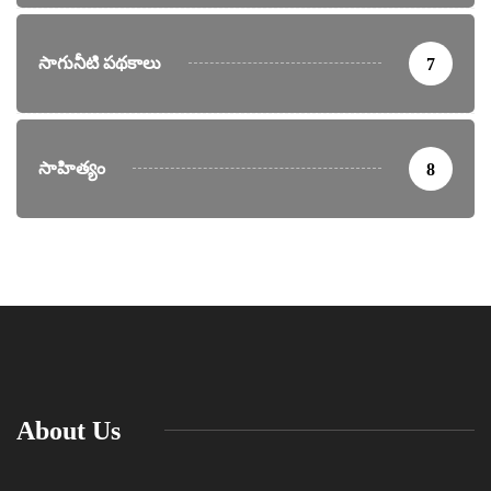
సాగునీటి పథకాలు
7
సాహిత్యం
8
About Us