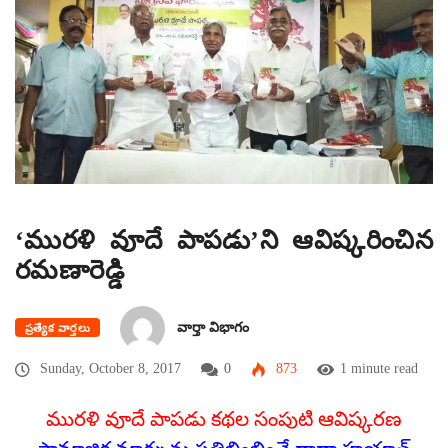
‘మురళి వూదే పాపడు’ని ఆవిష్కరించిన
రమణారెడ్డి
వార్తా విభాగం
ప్రత్యేక వార్తలు
Sunday, October 8, 2017
0
873
1 minute read
మురళి వూదే పాపడు కథల సంపుటి ఆవిష్కరణ