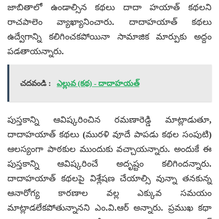
జాబితాలో ఉండాల్సిన కథలు దాదా హయాత్ కథల‌ని
రాచపాలెం వ్యాఖ్యానించారు. దాదాహయాత్ కథలు
ఉద్వేగాన్ని కలిగించకపోయినా సామాజిక మార్పుకు అద్దం
పడతాయ‌న్నారు.
చదవండి :
ఎల్లువ (కథ) - దాదాహయత్‌
పుస్తకాన్ని ఆవిష్కరించిన రమణారెడ్డి మాట్లాడుతూ,
దాదాహయాత్ కథలు (మురళి వూదే పాపడు కథల సంపుటి)
ఆల‌స్యంగా పాఠకుల ముందుకు వచ్చాయన్నారు. అందుకే ఈ
పుస్తకాన్ని ఆవిష్కరించే అదృష్టం కలిగిందన్నారు.
దాదాహయాత్ కథల‌పై విశ్లేషణ చేయాల్సి వున్నా తనకున్న
ఆనారోగ్య కారణాల వల్ల ఎక్కువ‌ సమయం
మాట్లాడలేకపోతున్నానని ఎం.వి.ఆర్‌ అన్నారు. ప్రముఖ కథా