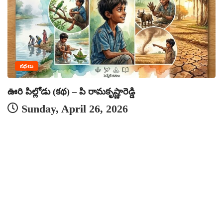
కథలు
అ
ఊరి పిల్లోడు (కథ) – పి రామకృష్ణారెడ్డి
Sunday, April 26, 2026