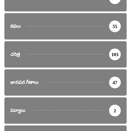
కథలు
55
చరిత్ర
103
జానపద గీతాలు
47
పద్యాలు
2