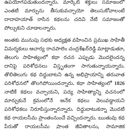
ఉపయోగపడుతుందన్నారు. మార్కెట్‌ శక్తులు సమాజంలో
ఎంతటి మార్పును తీసుకువచ్చాయో తెలుసుకోవాలంటే
దాదాహయాత్‌ రాసిన కథల‌ను చదివి నేటి సమాజంతో
పోల్చుకుని చూడాల‌న్నారు.
అంతకు మునుపు సభకు అధ్యక్షత వహించిన ప్రముఖ సాహితీ
విమర్శకులు ఆచార్య రాచపాలెం చంద్రశేఖర్‌రెడ్డి మాట్లాడుతూ,
తెలుగు సాహిత్యంలో కథా రచన ఎప్పుడు మొదలైందన్న
దానిపై పరిశోధనలు విస్తృతంగా సాగుతున్నాయన్నారు.
తొలితెలుగు కథ దిద్దుబాటని ఉన్న అభిప్రాయాన్ని తరువాత
పరిశోధనలో తొల‌గిపోయిందన్నారు. కథా సాహిత్యంలో 1826
నాటికే కథలు వచ్చాయని, పద్య సాహిత్యాన్ని వచనంలో
మార్చుకునే క్రమంలోనే అనేక కథలు వెలువ‌డ్డాయని
పరిశోధకలు నిరూపిస్తున్నారన్నారు. దిద్దుబాటుకన్నా మొదటి
కథ రాయల‌సీమ ప్రాంతంనుంచే వచ్చిందన్నారు. ఋతువు కథ
పేరుతో రాయల‌సీమ ప్రాంత జీవితాల‌ను, సామాజిక