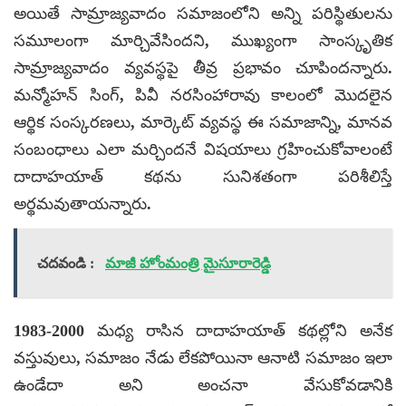
అయితే సామ్రాజ్యవాదం సమాజంలోని అన్ని పరిస్థితుల‌ను
సమూలంగా మార్చివేసిందని, ముఖ్యంగా సాంస్కృతిక
సామ్రాజ్యవాదం వ్యవస్థపై తీవ్ర ప్రభావం చూపిందన్నారు.
మన్మోహన్‌ సింగ్‌, పివీ నరసింహారావు కాలంలో మొదలైన
ఆర్థిక సంస్కరణలు, మార్కెట్‌ వ్యవస్థ ఈ సమాజాన్ని, మానవ
సంబంధాలు ఎలా మర్చిందనే విషయాలు గ్రహించుకోవాలంటే
దాదాహయాత్‌ కథను సునిశతంగా పరిశీలిస్తే
అర్థమవుతాయన్నారు.
చదవండి :
మాజీ హోంమంత్రి మైసూరారెడ్డి
1983-2000 మధ్య రాసిన దాదాహయాత్‌ కథల్లోని అనేక
వస్తువులు, సమాజం నేడు లేకపోయినా ఆనాటి సమాజం ఇలా
ఉండేదా అని అంచనా వేసుకోవడానికి