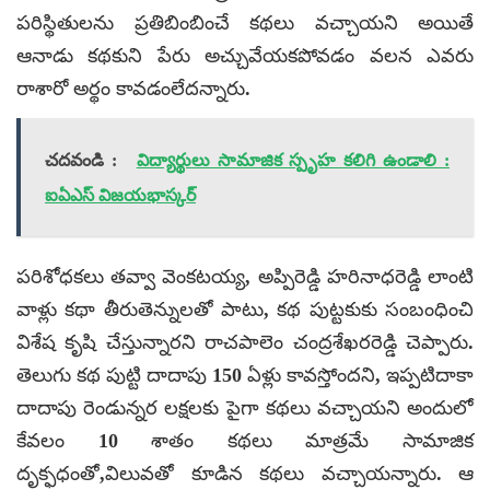
పరిస్థితుల‌ను ప్రతిబింబించే కథలు వచ్చాయని అయితే
ఆనాడు కథకుని పేరు అచ్చువేయకపోవడం వల‌న ఎవరు
రాశారో అర్థం కావడంలేదన్నారు.
చదవండి :
విద్యార్థులు సామాజిక స్పృహ కలిగి ఉండాలి :
ఐఏఎస్ విజయభాస్కర్
పరిశోధకలు తవ్వా వెంకటయ్య, అప్పిరెడ్డి హరినాధరెడ్డి లాంటి
వాళ్లు కథా తీరుతెన్నుల‌తో పాటు, కథ పుట్టకుకు సంబంధించి
విశేష కృషి చేస్తున్నారని రాచపాలెం చంద్రశేఖరరెడ్డి చెప్పారు.
తెలుగు కథ పుట్టి దాదాపు 150 ఏళ్లు కావస్తోందని, ఇప్పటిదాకా
దాదాపు రెండున్నర ల‌క్షల‌కు పైగా కథలు వచ్చాయని అందులో
కేవలం 10 శాతం కథలు మాత్రమే సామాజిక
దృక్ఫధంతో,విలువతో కూడిన కథలు వచ్చాయన్నారు. ఆ