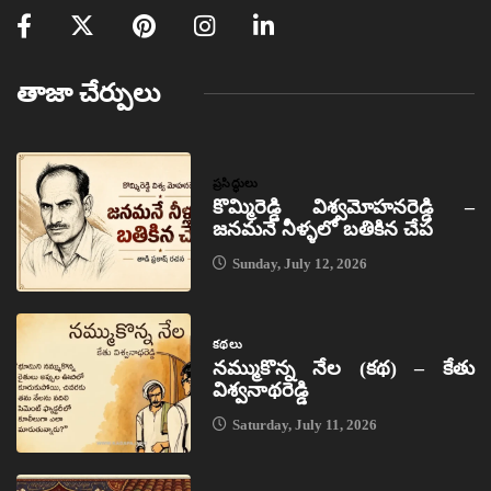
తాజా చేర్పులు
ప్రసిద్ధులు
కొమ్మిరెడ్డి విశ్వమోహనరెడ్డి –
జనమనే నీళ్ళలో బతికిన చేప
Sunday, July 12, 2026
కథలు
నమ్ముకొన్న నేల (కథ) – కేతు
విశ్వనాథరెడ్డి
Saturday, July 11, 2026