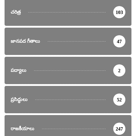
చరిత్ర
103
జానపద గీతాలు
47
పద్యాలు
2
ప్రసిద్ధులు
52
రాజకీయాలు
247