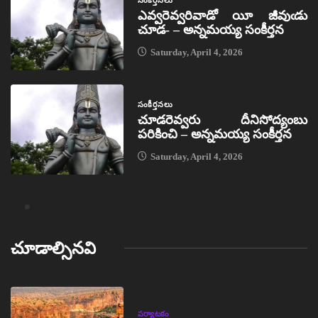
ఎవ్వరెవ్వరివాడో యీ జీవుఁడు
చూడ- – అన్నమయ్య సంకీర్తన
Saturday, April 4, 2026
సంకీర్తనలు
చూడరెవ్వరు దీనిసోద్యంబు
పరికించి – అన్నమయ్య సంకీర్తన
Saturday, April 4, 2026
చూడాల్సినవి
పర్యాటకం