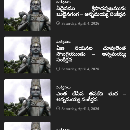
సంకీర్తనలు
ఏదైవము శ్రీపాదన్నఖమునఁ
బుట్టినగంగ – అన్నమయ్య సంకీర్తన
Saturday, April 4, 2026
సంకీర్తనలు
ఏణ నయనల చూపులెంత
సొబగైయుండు – అన్నమయ్య
సంకీర్తన
Saturday, April 4, 2026
సంకీర్తనలు
ఎంత చేసిన తనకేది తుద –
అన్నమయ్య సంకీర్తన
Saturday, April 4, 2026
సంకీర్తనలు