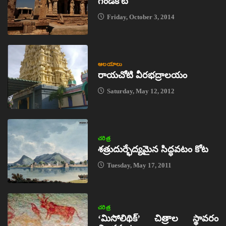
గండికోట
Friday, October 3, 2014
ఆలయాలు
రాయచోటి వీరభద్రాలయం
Saturday, May 12, 2012
చరిత్ర
శత్రుదుర్భేద్యమైన సిద్ధవటం కోట
Tuesday, May 17, 2011
చరిత్ర
‘మిసోలిథిక్‌’ చిత్రాల స్థావరం