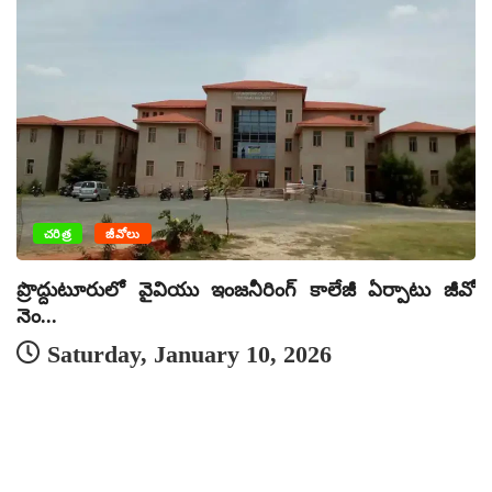
చరిత్ర
జీవోలు
ప్రొద్దుటూరులో వైవియు ఇంజనీరింగ్ కాలేజీ ఏర్పాటు జీవో
నెం...
Saturday, January 10, 2026
జీ