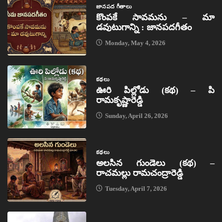
జానపద గీతాలు
కొంపకే సావమను – మా
డవుటుగాన్ని : జానపదగీతం
Monday, May 4, 2026
కథలు
ఊరి పిల్లోడు (కథ) – పి
రామకృష్ణారెడ్డి
Sunday, April 26, 2026
కథలు
అలసిన గుండెలు (కథ) –
రాచమల్లు రామచంద్రారెడ్డి
Tuesday, April 7, 2026