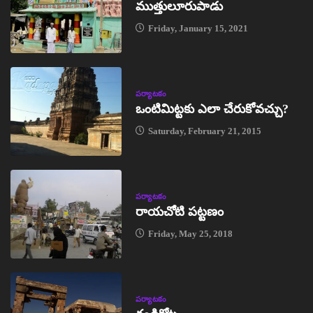
ముత్తులూరుపాడు
Friday, January 15, 2021
పర్యాటకం
ఒంటిమిట్టకు ఎలా చేరుకోవచ్చు?
Saturday, February 21, 2015
పర్యాటకం
రాయచోటి పట్టణం
Friday, May 25, 2018
పర్యాటకం