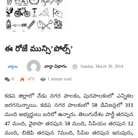
ఈ రోజే మున్సి’పోల్స్’
వార్తా విభాగం
Sunday, March 30, 2014
వార్తలు
0
479
1 minute read
కడప జిల్లాలో నేడు నగర పాలకం, పురపాలకంలో ఎన్నికల
జరగనున్నాయి. కడప నగర పాలకంలో 50 డివిజన్లలో 311
మంది అభ్యర్థులు బరిలో ఉన్నారు. తెలుగుదేశం పార్టీ తరపున
47 మంది, వైకాపా తరపున 50 మంది, సిపియం తరపున 12
మంది, బిజెపి తరపున 7మంది, సిపిఐ తరపున ఇరువురు,