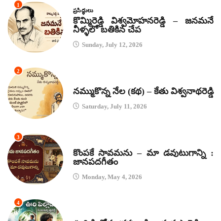
1
ప్రసిద్ధులు
కొమ్మిరెడ్డి విశ్వమోహనరెడ్డి – జనమనే
నీళ్ళలో బతికిన చేప
Sunday, July 12, 2026
2
కథలు
నమ్ముకొన్న నేల (కథ) – కేతు విశ్వనాథరెడ్డి
Saturday, July 11, 2026
3
జానపద గీతాలు
కొంపకే సావమను – మా డవుటుగాన్ని :
జానపదగీతం
Monday, May 4, 2026
4
కథలు