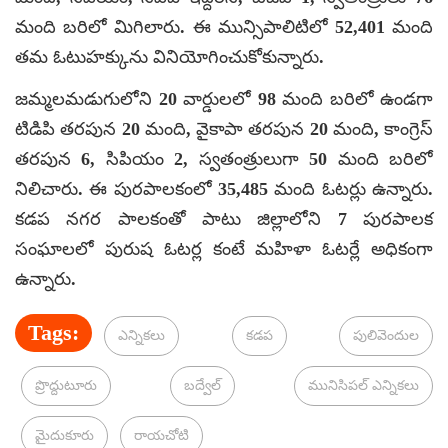
మంది బరిలో మిగిలారు. ఈ మున్సిపాలిటిలో 52,401 మంది
తమ ఓటుహక్కును వినియోగించుకోకున్నారు.
జమ్మలమడుగులోని 20 వార్డులలో 98 మంది బరిలో ఉండగా
టిడిపి తరపున 20 మంది, వైకాపా తరపున 20 మంది, కాంగ్రెస్
తరపున 6, సిపియం 2, స్వతంత్రులుగా 50 మంది బరిలో
నిలిచారు. ఈ పురపాలకంలో 35,485 మంది ఓటర్లు ఉన్నారు.
కడప నగర పాలకంతో పాటు జిల్లాలోని 7 పురపాలక
సంఘాలలో పురుష ఓటర్ల కంటే మహిళా ఓటర్లే అధికంగా
ఉన్నారు.
Tags:
ఎన్నికలు
కడప
పులివెందుల
ప్రొద్దుటూరు
బద్వేల్
మునిసిపల్ ఎన్నికలు
మైదుకూరు
రాయచోటి