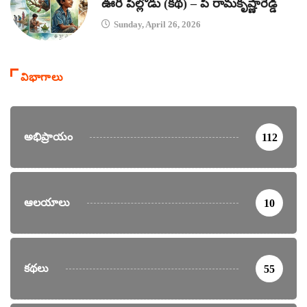
ఊరి పిల్లోడు (కథ) – పి రామకృష్ణారెడ్డి
Sunday, April 26, 2026
విభాగాలు
అభిప్రాయం
112
ఆలయాలు
10
కథలు
55