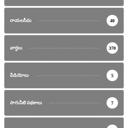
రాయలసీమ
40
వార్తలు
370
వీడియోలు
5
సాగునీటి పథకాలు
7