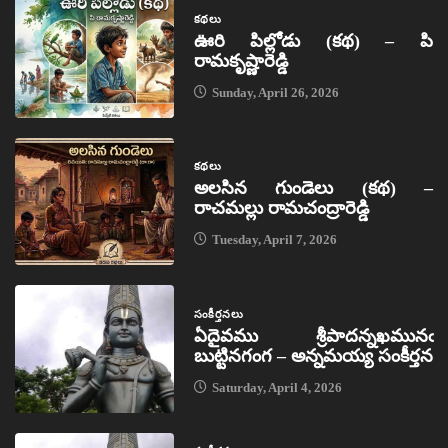
కథలు
ఊరి పిల్లోడు (కథ) – పి
రామకృష్ణారెడ్డి
Sunday, April 26, 2026
కథలు
అలసిన గుండెలు (కథ) –
రాచమల్లు రామచంద్రారెడ్డి
Tuesday, April 7, 2026
సంకీర్తనలు
ఏదైవము శ్రీపాదన్నఖమునఁ
బుట్టినగంగ – అన్నమయ్య సంకీర్తన
Saturday, April 4, 2026