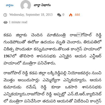
వార్తా విభాగం
వార్తలు
Wednesday, September 18, 2013
0
444
1 minute read
కడప జిల్లాకు చెందిన మాజీమంత్రి రాజగోపాల్ రెడ్డి
గుండెపోటుతో ఈరోజు ఉదయం మృతి చెందారు. తిరుపతిలో
చికిత్స పొందుతూ కన్నుమూశారు.తొలుత కాంగ్రెస్ హయాంలో
1967లో తొలిసారి శాసనసభకు ఎన్నికైన ఆయన ఎన్టీఆర్
హయాంలో మంత్రిగా పనిచేశారు.
రాజగోపాల్ రెడ్డి కడప జిల్లా లక్కిరెడ్డిపల్లి నియోజకవర్గం నుంచి
మొత్తం అయిదుసార్లు ఎమ్మెల్యేగా ఎన్నికయ్యారు. ఆయన
కుమారుడు రమేష్ రెడ్డి కూడా ఒకసారి శాసనసభకు
ఎన్నికయ్యారు.రాజగోపాల్ రెడ్డి అప్పట్లో ఎన్.టి.ఆర్.క్యాబినెట్
లో మంత్రిగా పనిచేసినా తదుపరి ఆయనతో విబేదించి కాంగ్రెస్