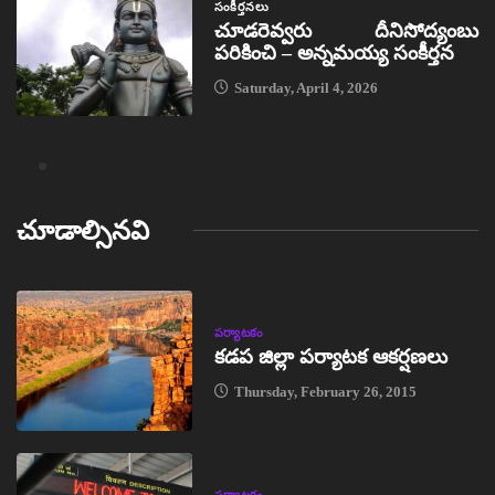
సంకీర్తనలు
చూడరెవ్వరు దీనిసోద్యంబు
పరికించి – అన్నమయ్య సంకీర్తన
Saturday, April 4, 2026
చూడాల్సినవి
పర్యాటకం
కడప జిల్లా పర్యాటక ఆకర్షణలు
Thursday, February 26, 2015
పర్యాటకం