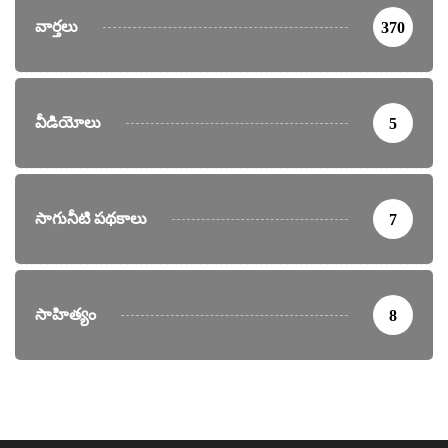
వార్తలు
370
వీడియోలు
5
సాగునీటి పథకాలు
7
సాహిత్యం
8