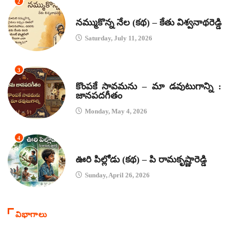
2
కథలు
నమ్ముకొన్న నేల (కథ) – కేతు విశ్వనాథరెడ్డి
Saturday, July 11, 2026
3
జానపద గీతాలు
కొంపకే సావమను – మా డవుటుగాన్ని :
జానపదగీతం
Monday, May 4, 2026
4
కథలు
ఊరి పిల్లోడు (కథ) – పి రామకృష్ణారెడ్డి
Sunday, April 26, 2026
విభాగాలు