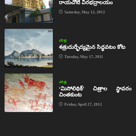
రాయచోటి వీరభద్రాలయం
Saturday, May 12, 2012
చరిత్ర
శత్రుదుర్భేద్యమైన సిద్ధవటం కోట
Tuesday, May 17, 2011
చరిత్ర
‘మిసోలిథిక్‌’ చిత్రాల స్థావరం
చింతకుంట
Friday, April 27, 2012