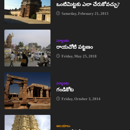
ఒంటిమిట్టకు ఎలా చేరుకోవచ్చు?
Saturday, February 21, 2015
పర్యాటకం
రాయచోటి పట్టణం
Friday, May 25, 2018
పర్యాటకం
గండికోట
Friday, October 3, 2014
ఆలయాలు