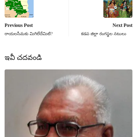
Previous Post
Next Post
రాయలసీమకు మిగిలేదేమిటి?
కడప జిల్లా రంగస్థల నటులు
ఇవీ చదవండి