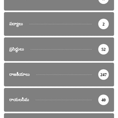
పద్యాలు
2
ప్రసిద్ధులు
52
రాజకీయాలు
247
రాయలసీమ
40