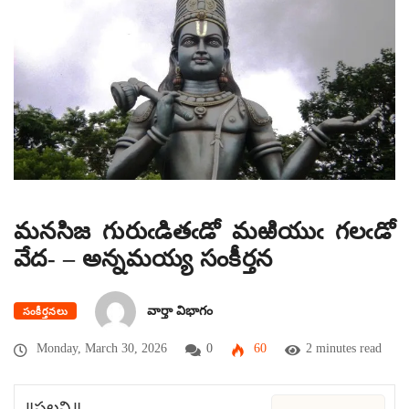
మనసిజ గురుఁడితఁడో మఱియుఁ గలఁడో
వేద- – అన్నమయ్య సంకీర్తన
వార్తా విభాగం
సంకీర్తనలు
Monday, March 30, 2026
0
60
2 minutes read
॥పల్లవి॥