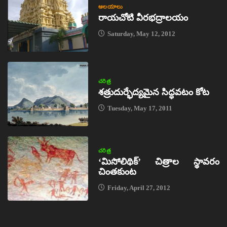
ఆలయాలు
రాయచోటి వీరభద్రాలయం
Saturday, May 12, 2012
చరిత్ర
శత్రుదుర్భేద్యమైన సిద్ధవటం కోట
Tuesday, May 17, 2011
చరిత్ర
‘మిసోలిథిక్‌’ చిత్రాల స్థావరం
చింతకుంట
Friday, April 27, 2012