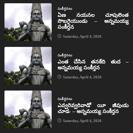
సంకీర్తనలు
ఏణ నయనల చూపులెంత
సొబగైయుండు – అన్నమయ్య
సంకీర్తన
Saturday, April 4, 2026
సంకీర్తనలు
ఎంత చేసిన తనకేది తుద –
అన్నమయ్య సంకీర్తన
Saturday, April 4, 2026
సంకీర్తనలు
ఎవ్వరెవ్వరివాడో యీ జీవుఁడు
చూడ- – అన్నమయ్య సంకీర్తన
Saturday, April 4, 2026