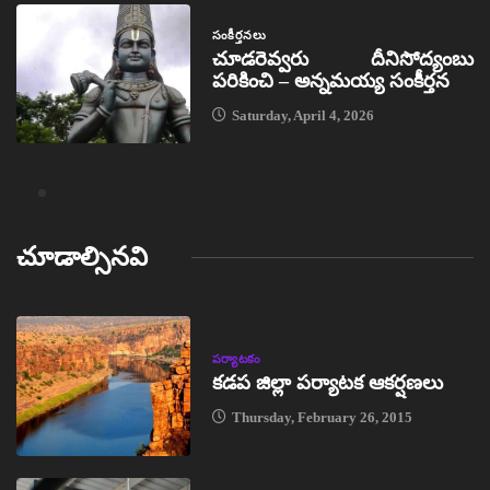
సంకీర్తనలు
చూడరెవ్వరు దీనిసోద్యంబు
పరికించి – అన్నమయ్య సంకీర్తన
Saturday, April 4, 2026
చూడాల్సినవి
పర్యాటకం
కడప జిల్లా పర్యాటక ఆకర్షణలు
Thursday, February 26, 2015