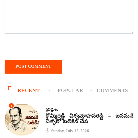
RECENT
POPULAR
COMMENTS
1
ప్రసిద్ధులు
కొమ్మిరెడ్డి విశ్వమోహనరెడ్డి – జనమనే
నీళ్ళలో బతికిన చేప
Sunday, July 12, 2026