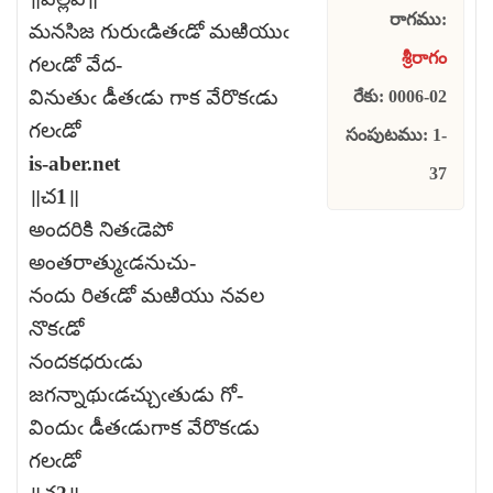
రాగము:
మనసిజ గురుఁడితఁడో మఱియుఁ
శ్రీరాగం
గలఁడో వేద-
వినుతుఁ డీతఁడు గాక వేరొకఁడు
రేకు: 0006-02
గలఁడో
సంపుటము: 1-
is-aber.net
37
॥చ1॥
అందరికి నితఁడెపో
అంతరాత్ముఁడనుచు-
నందు రితఁడో మఱియు నవల
నొకఁడో
నందకధరుఁడు
జగన్నాథుఁడచ్చుఁతుడు గో-
విందుఁ డీతఁడుగాక వేరొకఁడు
గలఁడో