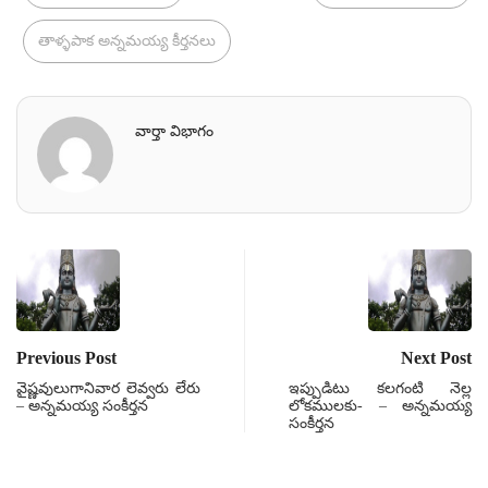
తాళ్ళపాక అన్నమయ్య కీర్తనలు
వార్తా విభాగం
Previous Post
Next Post
వైష్ణవులుగానివార లెవ్వరు లేరు
ఇప్పుడిటు కలగంటి నెల్ల
– అన్నమయ్య సంకీర్తన
లోకములకు- – అన్నమయ్య
సంకీర్తన