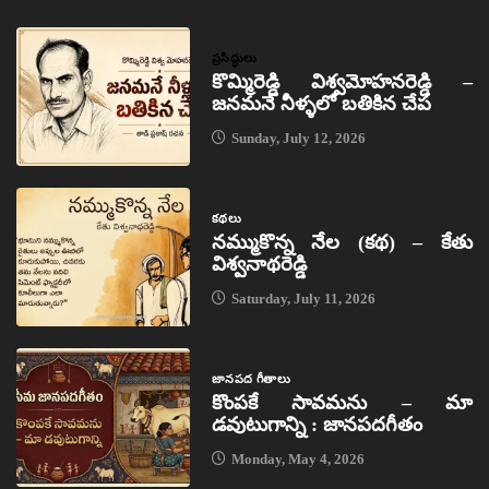
ప్రసిద్ధులు
కొమ్మిరెడ్డి విశ్వమోహనరెడ్డి –
జనమనే నీళ్ళలో బతికిన చేప
Sunday, July 12, 2026
కథలు
నమ్ముకొన్న నేల (కథ) – కేతు
విశ్వనాథరెడ్డి
Saturday, July 11, 2026
జానపద గీతాలు
కొంపకే సావమను – మా
డవుటుగాన్ని : జానపదగీతం
Monday, May 4, 2026