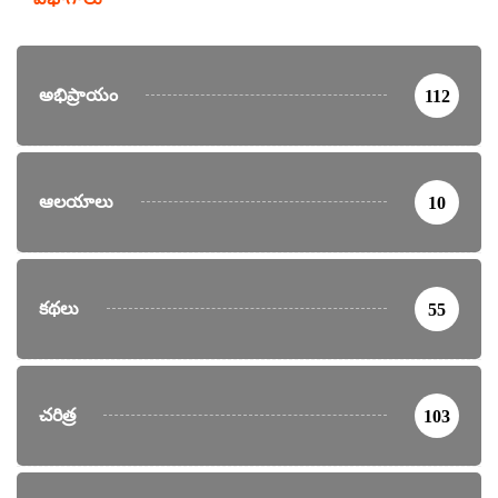
అభిప్రాయం
112
ఆలయాలు
10
కథలు
55
చరిత్ర
103