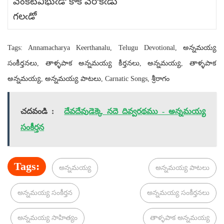
వేంకటవిభుఁడో కాక వేరొకఁడు
గలఁడో
Tags: Annamacharya Keerthanalu, Telugu Devotional, అన్నమయ్య
సంకీర్తనలు, తాళ్ళపాక అన్నమయ్య కీర్తనలు, అన్నమయ్య, తాళ్ళపాక
అన్నమయ్య, అన్నమయ్య పాటలు, Carnatic Songs, శ్రీరాగం
చదవండి :
దేవదేవుడెక్కె నదె దివ్వరథము - అన్నమయ్య
సంకీర్తన
Tags:
అన్నమయ్య
అన్నమయ్య పాటలు
అన్నమయ్య సంకీర్తన
అన్నమయ్య సంకీర్తనలు
అన్నమయ్య సాహిత్యం
తాళ్ళపాక అన్నమయ్య