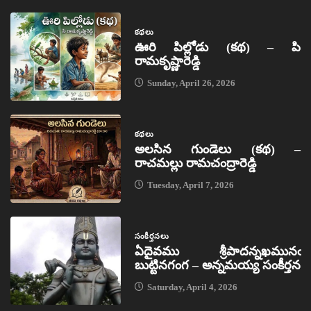
కథలు
ఊరి పిల్లోడు (కథ) – పి
రామకృష్ణారెడ్డి
Sunday, April 26, 2026
కథలు
అలసిన గుండెలు (కథ) –
రాచమల్లు రామచంద్రారెడ్డి
Tuesday, April 7, 2026
సంకీర్తనలు
ఏదైవము శ్రీపాదన్నఖమునఁ
బుట్టినగంగ – అన్నమయ్య సంకీర్తన
Saturday, April 4, 2026