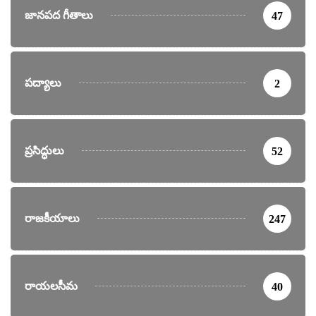
జానపద గీతాలు
47
పద్యాలు
2
ప్రసిద్ధులు
52
రాజకీయాలు
247
రాయలసీమ
40