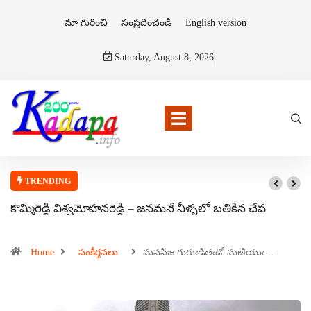
మా గురించి
సంప్రదించండి
English version
Saturday, August 8, 2026
TRENDING
కొమ్మిరెడ్డి విశ్వమోహనరెడ్డి – జనమనే నీళ్ళలో బతికిన చేప
Home
సంకీర్తనలు
మనసిజ గురుఁడితఁడో మఱియుఁ…