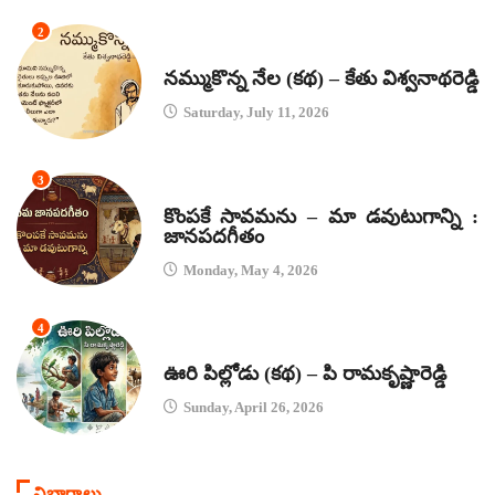
2
కథలు
నమ్ముకొన్న నేల (కథ) – కేతు విశ్వనాథరెడ్డి
Saturday, July 11, 2026
3
జానపద గీతాలు
కొంపకే సావమను – మా డవుటుగాన్ని :
జానపదగీతం
Monday, May 4, 2026
4
కథలు
ఊరి పిల్లోడు (కథ) – పి రామకృష్ణారెడ్డి
Sunday, April 26, 2026
విభాగాలు