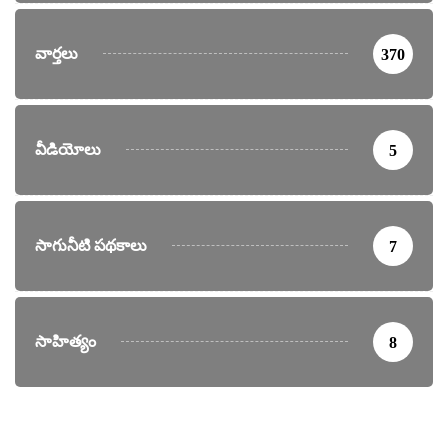
వార్తలు
370
వీడియోలు
5
సాగునీటి పథకాలు
7
సాహిత్యం
8