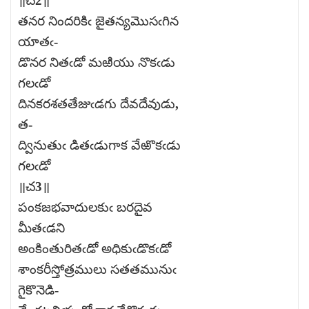
॥చ2॥
తనర నిందరికిఁ జైతన్యమొసఁగిన
యాతఁ-
డొనర నితఁడో మఱియు నొకఁడు
గలఁడో
దినకరశతతేజుఁడగు దేవదేవుడు,
త-
ద్వినుతుఁ డితఁడుగాక వేఱొకఁడు
గలఁడో
॥చ3॥
పంకజభవాదులకుఁ బరదైవ
మీతఁడని
అంకింతురితఁడో అధికుఁడొకఁడో
శాంకరీస్తోత్రములు సతతమునుఁ
గైకొనెడి-