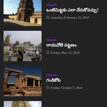
పర్యాటకం
ఒంటిమిట్టకు ఎలా చేరుకోవచ్చు?
Saturday, February 21, 2015
పర్యాటకం
రాయచోటి పట్టణం
Friday, May 25, 2018
పర్యాటకం
గండికోట
Friday, October 3, 2014