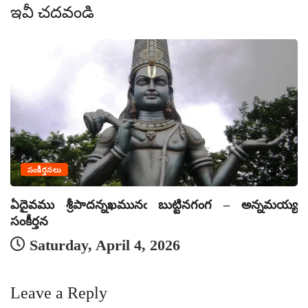
ఇవీ చదవండి
సంకీర్తనలు
ఏదైవము శ్రీపాదన్నఖమునఁ బుట్టినగంగ – అన్నమయ్య
ఏ
సంకీర్తన
సం
Saturday, April 4, 2026
Leave a Reply