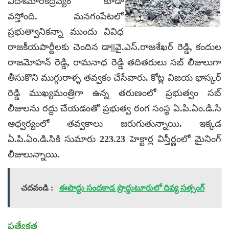
విదేశీమారకద్రవ్యం కూడా
వస్తోంది. మనగంపేటలో
ప్రభుత్వానికన్నా ముందు వివిధ
రాజకీయపార్టీలకు చెందిన డా||వై.ఎస్.రాజశేఖర్ రెడ్డి, కందుల
రాజమోహన్ రెడ్డి, రామనాధ రెడ్డి తదితరులు సబ్ లీజులుగా
తీసుకొని ముగ్గురాళ్ళ తవ్వకం చేసేవారు. కోట్ల విజయ భాస్కర్
రెడ్డి ముఖ్యమంత్రిగా ఉన్న తరుణంలో ప్రభుత్వం సబ్
లీజులను రద్దు చేయడంతో ప్రభుత్వ రంగ సంస్థ ఏ.పి.ఏం.డి.సి
ఆధ్వర్యంలో తవ్వకాలు జరుగుతున్నాయి. ఇక్కడ
ఏ.పి.ఏం.డి.సికి సుమారు 223.23 హెక్టార్ల విస్తీర్ణంలో మైనింగ్
లీజులున్నాయి.
చదవండి :
ఈపొద్దు సందకాడ ప్రొద్దుటూరులో దివ్య సత్సంగ్‌
ప్రత్యేకత