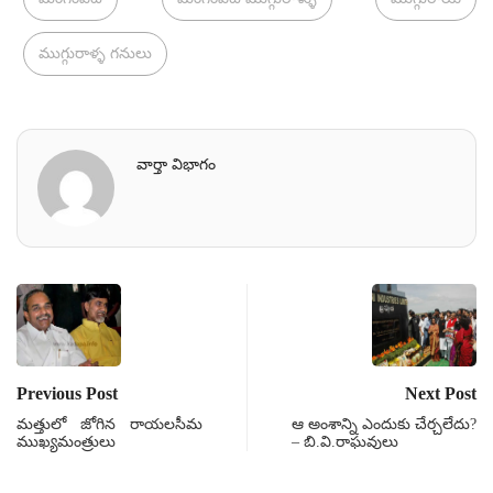
ముగ్గురాళ్ళ గనులు
వార్తా విభాగం
Previous Post
Next Post
మత్తులో జోగిన రాయలసీమ
ఆ అంశాన్ని ఎందుకు చేర్చలేదు?
ముఖ్యమంత్రులు
– బి.వి.రాఘవులు