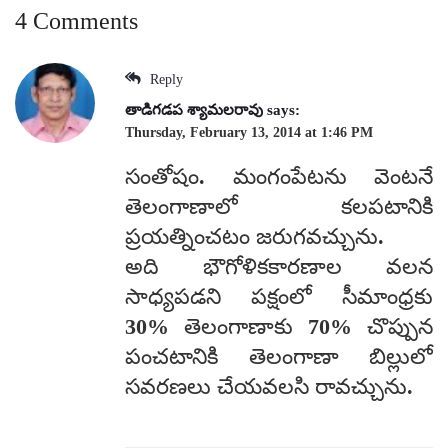
4 Comments
Reply
తాడిగడప శ్యామలరావు
says:
Thursday, February 13, 2014 at 1:46 PM
సంతోషం. మంగంపేటను వెంటనే
తెలంగాణాలో కలపటానికి
ప్రయత్నించటం జరుగవచ్చును.
అది భౌగోళికకారణాల వలన
సాధ్యపడని పక్షంలో సీమాంధ్రకు
30% తెలంగాణాకు 70% చొప్పున
పంచటానికి తెలంగాణా బిల్లులో
సవరణలు చేయవలసి రావచ్చును.