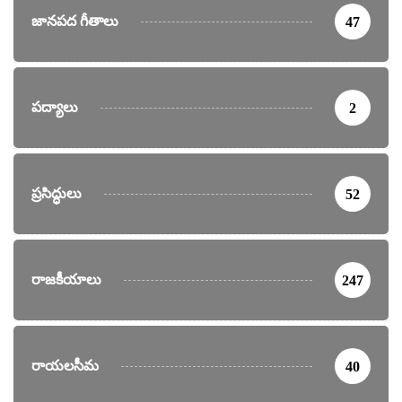
జానపద గీతాలు
47
పద్యాలు
2
ప్రసిద్ధులు
52
రాజకీయాలు
247
రాయలసీమ
40