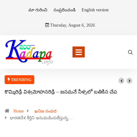
మా గురించి
సంప్రదించండి
English version
Thursday, August 6, 2026
TRENDING
కొమ్మిరెడ్డి విశ్వమోహనరెడ్డి – జనమనే నీళ్ళలో బతికిన చేప
Home
ఖనిజ సంపద
భారతదేశ కీర్తిని ఇనుమడింపజేస్తున్న…