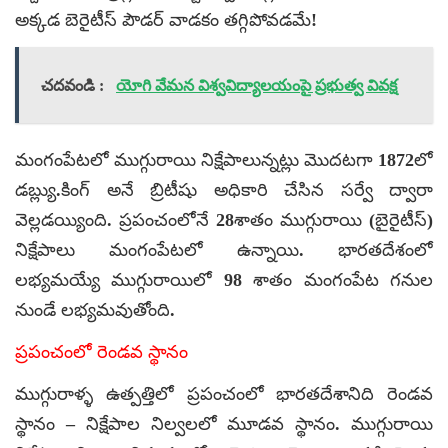
అక్కడ బెరైటీస్ పౌడర్ వాడకం తగ్గిపోవడమే!
చదవండి :
యోగి వేమన విశ్వవిద్యాలయంపై ప్రభుత్వ వివక్ష
మంగంపేటలో ముగ్గురాయి నిక్షేపాలున్నట్లు మొదటగా 1872లో
డబ్ల్యు.కింగ్ అనే బ్రిటీషు అధికారి చేసిన సర్వే ద్వారా
వెల్లడయ్యింది. ప్రపంచంలోనే 28శాతం ముగ్గురాయి (బైరైటీస్)
నిక్షేపాలు మంగంపేటలో ఉన్నాయి. భారతదేశంలో
లభ్యమయ్యే ముగ్గురాయిలో 98 శాతం మంగంపేట గనుల
నుండే లభ్యమవుతోంది.
ప్రపంచంలో రెండవ స్థానం
ముగ్గురాళ్ళ ఉత్పత్తిలో ప్రపంచంలో భారతదేశానిది రెండవ
స్థానం – నిక్షేపాల నిల్వలలో మూడవ స్థానం. ముగ్గురాయి