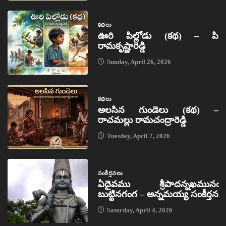
కథలు
ఊరి పిల్లోడు (కథ) – పి
రామకృష్ణారెడ్డి
Sunday, April 26, 2026
కథలు
అలసిన గుండెలు (కథ) –
రాచమల్లు రామచంద్రారెడ్డి
Tuesday, April 7, 2026
సంకీర్తనలు
ఏదైవము శ్రీపాదన్నఖమునఁ
బుట్టినగంగ – అన్నమయ్య సంకీర్తన
Saturday, April 4, 2026