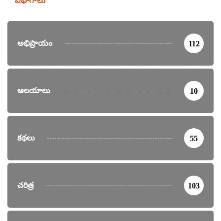
విభాగాలు
అభిప్రాయం
112
ఆలయాలు
10
కథలు
55
చరిత్ర
103