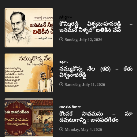
ప్రసిద్ధులు
కొమ్మిరెడ్డి విశ్వమోహనరెడ్డి –
జనమనే నీళ్ళలో బతికిన చేప
Sunday, July 12, 2026
కథలు
నమ్ముకొన్న నేల (కథ) – కేతు
విశ్వనాథరెడ్డి
Saturday, July 11, 2026
జానపద గీతాలు
కొంపకే సావమను – మా
డవుటుగాన్ని : జానపదగీతం
Monday, May 4, 2026