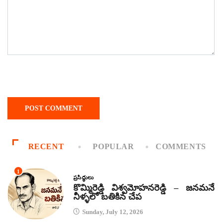
RECENT
POPULAR
COMMENTS
1
ప్రసిద్ధులు
కొమ్మిరెడ్డి విశ్వమోహనరెడ్డి – జనమనే
నీళ్ళలో బతికిన చేప
Sunday, July 12, 2026