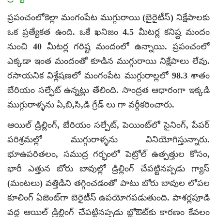
ప్రపంచంలోకెల్లా మంగంపేట ముగ్గురాయి (బైరైటీస్) నిక్షేపాలకు
ఒక ప్రత్యేకత ఉంది. ఒకే ఖనిజం 4.5 మీటర్ల కనిష్ట మందం
నుంచి 40 మీటర్ల గరిష్ట మందంలో ఉన్నాయి. ప్రపంచంలో
ఎక్కడా ఇంత మందంతో కూడిన ముగ్గురాయి నిక్షేపాలు లేవు.
రసాయనిక విశ్లేషణలో మంగంపేట ముగ్గురాల్లలో 98.3 శాతం
బేరియం సల్ఫేట్ ఉన్నట్లు తేలింది. సాంద్రత ఆధారంగా ఇక్కడి
ముగ్గురాళ్ళను ఏ,బి,సి,డి గ్రేడ్ లు గా వర్గీకరించారు.
ఆయిల్ డ్రిల్లింగ్, బేరియం సల్పేట్, పెయింట్‌లో సైనింగ్, పేపర్
పరిశ్రమల్లో ముగ్గురాళ్ళను వినియోగిస్తున్నారు.
భూఉపరితలం, సముద్ర గర్భంలో పెట్రోల్ ఉత్పత్తుల కోసం,
భారీ ఎత్తున బోరు బావుల్లో డ్రిల్లింగ్ చేపట్టినప్పడు గ్యాస్
(మంటలు) వత్తిడిని తగ్గించడంతో పాటు బోరు బావుల లోపల
కూలింగ్ ఏజెంట్‌గా బెరైటీస్ ఉపయోగపడుతుంది. పాశర్లపూడి
వద్ద ఆయిల్ డ్రిల్లింగ్ చేపట్టినప్పడు బ్లోఔట్‌కు కారణం కేవలం