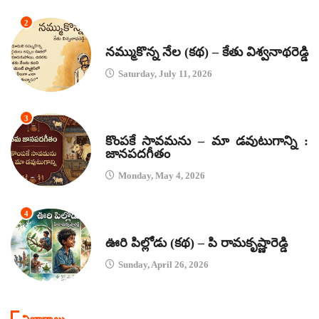
2
కథలు
నమ్ముకొన్న నేల (కథ) – కేతు విశ్వనాథరెడ్డి
Saturday, July 11, 2026
3
జానపద గీతాలు
కొంపకే సావమను – మా డవుటుగాన్ని :
జానపదగీతం
Monday, May 4, 2026
4
కథలు
ఊరి పిల్లోడు (కథ) – పి రామకృష్ణారెడ్డి
Sunday, April 26, 2026