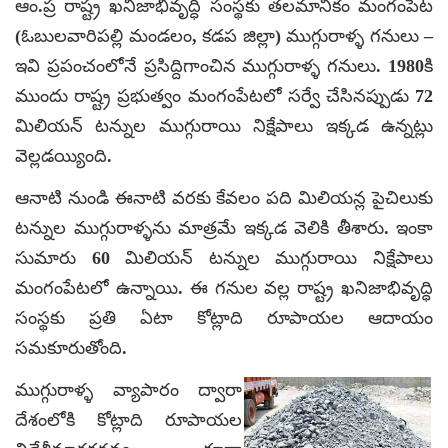
ఆం.ప్ర రాష్ట్ర ఖనిజాభివృద్ధి సంస్థకు తలమానికం మంగంపేట
(ఓబులవారిపల్లి మండలం, కడప జిల్లా) ముగ్గురాళ్ళ గనులు –
ఇవి ప్రపంచంలోనే ప్రసిద్దిగాంచిన ముగ్గురాళ్ళ గనులు. 1980కి
ముందు రాష్ట్ర ప్రభుత్వం మంగంపేటలో సర్వే చేసినప్పుడు 72
మిలియన్ టన్నుల ముగ్గురాయి నిక్షేపాలు ఇక్కడ ఉన్నట్లు
వెల్లడయ్యింది.
ఆనాటి నుండి ఈనాటి వరకు కేవలం పది మిలియన్ల పైచిలుకు
టన్నుల ముగ్గురాళ్ళను మాత్రమే ఇక్కడ వెలికి తీశారు. ఇంకా
సుమారు 60 మిలియన్ టన్నుల ముగ్గురాయి నిక్షేపాలు
మంగంపేటలో ఉన్నాయి. ఈ గనుల వల్ల రాష్ట్ర ఖనిజాభివృద్ధి
సంస్థకు ప్రతి ఏటా కోట్లాది రూపాయల ఆదాయం
సమకూరుతోంది.
ముగ్గురాళ్ళ వ్యాపారం ద్వారా
దేశంలోకి కోట్లాది రూపాయల