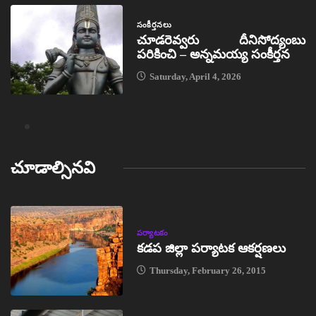
సంకీర్తనలు
చూడరెవ్వరు దీనిసోద్యంబు
పరికించి – అన్నమయ్య సంకీర్తన
Saturday, April 4, 2026
చూడాల్సినవి
పర్యాటకం
కడప జిల్లా పర్యాటక ఆకర్షణలు
Thursday, February 26, 2015