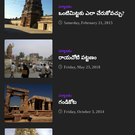
పర్యాటకం
ఒంటిమిట్టకు ఎలా చేరుకోవచ్చు?
Saturday, February 21, 2015
పర్యాటకం
రాయచోటి పట్టణం
Friday, May 25, 2018
పర్యాటకం
గండికోట
Friday, October 3, 2014