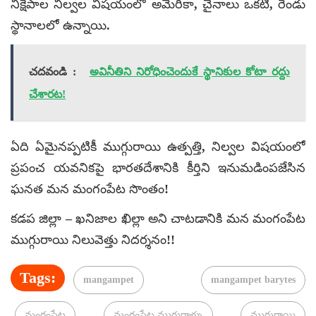
నిక్షేపాల నిల్వల విషయంలో అమెరికా, చైనాలు ఒకటి, రెండు
స్థానాలలో ఉన్నాయి.
చదవండి :
అవినీతిని నిరోధించెందుకే స్థానికుల కోటా రద్దు
చేశారట!
ఏది ఏమైనప్పటికీ ముగ్గురాయి ఉత్పత్తి, నిల్వల విషయంలో
ప్రపంచ యవనికపై భారతదేశానికి కీర్తిని ఇనుమడింపజేసిన
ఘనత మన మంగంపేట సొంతం!
కడప జిల్లా – ఖనిజాల ఖిల్లా అని చాటడానికి మన మంగంపేట
ముగ్గురాయి నిలువెత్తు నిదర్శనం!!
Tags:
mangampet
mangampet barytes
మంగంపేట
మంగంపేట ముగ్గురాళ్ళు
ముగ్గురాయి