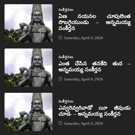
సంకీర్తనలు
ఏణ నయనల చూపులెంత
సొబగైయుండు – అన్నమయ్య
సంకీర్తన
Saturday, April 4, 2026
సంకీర్తనలు
ఎంత చేసిన తనకేది తుద –
అన్నమయ్య సంకీర్తన
Saturday, April 4, 2026
సంకీర్తనలు
ఎవ్వరెవ్వరివాడో యీ జీవుఁడు
చూడ- – అన్నమయ్య సంకీర్తన
Saturday, April 4, 2026