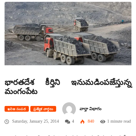
భారతదేశ కీర్తిని ఇనుమడింపజేస్తున్న
మంగంపేట
వార్తా విభాగం
ఖనిజ సంపద
ప్రత్యేక వార్తలు
Saturday, January 25, 2014
4
840
1 minute read