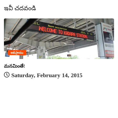
ఇవీ చదవండి
అభిప్రాయం
మనమింతే!
Saturday, February 14, 2015
మ