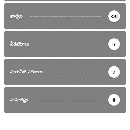
వార్తలు
370
వీడియోలు
5
సాగునీటి పథకాలు
7
సాహిత్యం
8