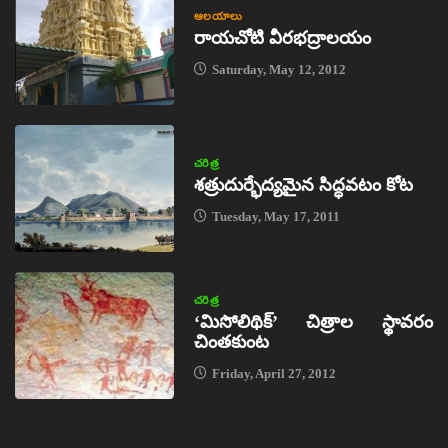
ఆలయాలు
రాయచోటి వీరభద్రాలయం
Saturday, May 12, 2012
చరిత్ర
శత్రుదుర్భేద్యమైన సిద్ధవటం కోట
Tuesday, May 17, 2011
చరిత్ర
‘మిసోలిథిక్‌’ చిత్రాల స్థావరం
చింతకుంట
Friday, April 27, 2012