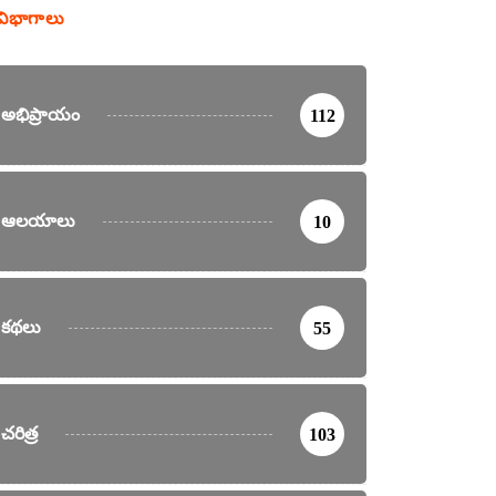
విభాగాలు
అభిప్రాయం
112
ఆలయాలు
10
కథలు
55
చరిత్ర
103
ికలు
వార్తలు