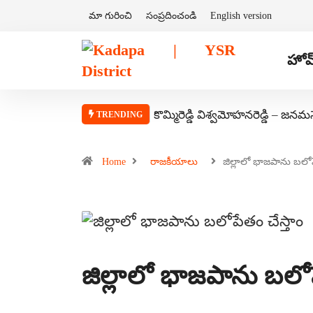
మా గురించి
సంప్రదించండి
English version
హోమ
కొమ్మిరెడ్డి విశ్వమోహనరెడ్డి – జనమ
TRENDING
Home
రాజకీయాలు
జిల్లాలో భాజపాను బల
జిల్లాలో భాజపాను బలోప