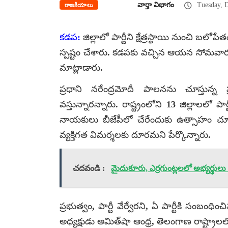
వార్తా విభాగం
Tuesday, 
రాజకీయాలు
కడప:
జిల్లాలో పార్టీని క్షేత్రస్థాయి నుంచి బలోప
స్పష్టం చేశారు. కడపకు వచ్చిన ఆయన సోమవార
మాట్లాడారు.
ప్రధాని నరేంద్రమోదీ పాలనను చూస్తున్న 
వస్తున్నారన్నారు. రాష్ట్రంలోని 13 జిల్లాలలో
నాయకులు బీజేపీలో చేరేందుకు ఉత్సాహం చూపుతు
వ్యక్తిగత విమర్శలకు దూరమని పేర్కొన్నారు.
చదవండి :
మైదుకూరు, ఎర్రగుంట్లలలో అభ్యర్థులు
ప్రభుత్వం, పార్టీ వేర్వేరని, ఏ పార్టీకి సంబం
అధ్యక్షుడు అమిత్‌షా ఆంధ్ర, తెలంగాణ రాష్ట్రాల