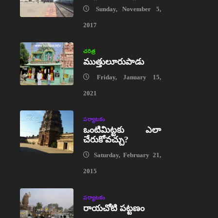
Sunday, November 5,
2017
చరిత్ర
ముత్తులూరుపాడు
Friday, January 15,
2021
పర్యాటకం
ఒంటిమిట్టకు ఎలా
చేరుకోవచ్చు?
Saturday, February 21,
2015
పర్యాటకం
రాయచోటి పట్టణం