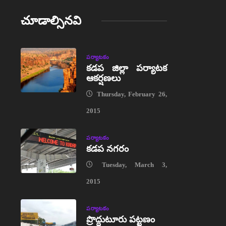
చూడాల్సినవి
పర్యాటకం
కడప జిల్లా పర్యాటక
ఆకర్షణలు
Thursday, February 26,
2015
పర్యాటకం
కడప నగరం
Tuesday, March 3,
2015
పర్యాటకం
ప్రొద్దుటూరు పట్టణం