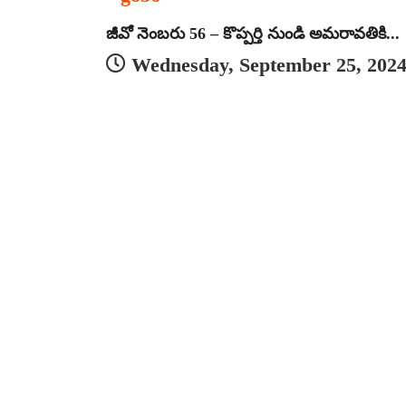
జీవో నెంబరు 56 – కొప్పర్తి నుండి అమరావతికి...
Wednesday, September 25, 202