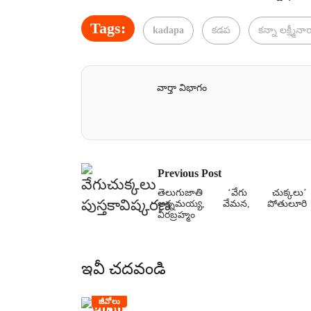
Tags:
kadapa
కడప
కన్నా లక్ష్మ
వార్తా విభాగం
Previous Post
తెలుగుజాతి ‘వేగు చుక్కలు’
అన్నమయ్య, వేమన, పోతులూరి
వీరబ్రహ్మం
ఇవీ చదవండి
జీవోలు