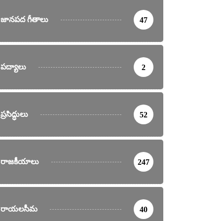
6 వరకు ఊరేగింపులు, ర్యాలీలకు అనుమతి లేదు
జానపద గీతాలు
47
nday, May 19, 2024
పద్యాలు
2
ప్రసిద్ధులు
52
రాజకీయాలు
247
రాయలసీమ
40