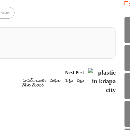
ీనారాయణ
Next Post
సూపర్‌కాయితం సిత్తుల గుట్టు రట్టు
చేసిన మేయర్
ఎన్న