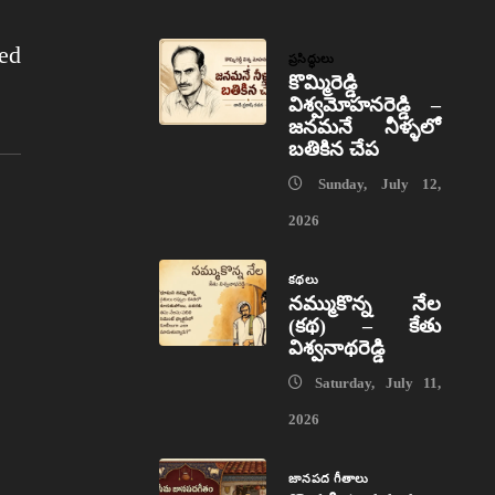
ed
ప్రసిద్ధులు
కొమ్మిరెడ్డి
విశ్వమోహనరెడ్డి –
జనమనే నీళ్ళలో
బతికిన చేప
Sunday, July 12,
2026
కథలు
నమ్ముకొన్న నేల
(కథ) – కేతు
విశ్వనాథరెడ్డి
Saturday, July 11,
2026
జానపద గీతాలు