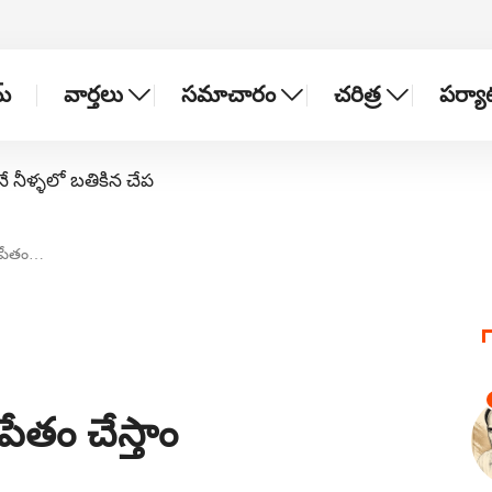
్
వార్తలు
సమాచారం
చరిత్ర
పర్య
నే నీళ్ళలో బతికిన చేప
ోపేతం…
ేతం చేస్తాం