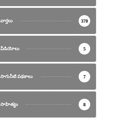
వార్తలు
370
వీడియోలు
5
సాగునీటి పథకాలు
7
సాహిత్యం
8