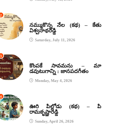
2
కథలు
నమ్ముకొన్న నేల (కథ) – కేతు
విశ్వనాథరెడ్డి
Saturday, July 11, 2026
3
జానపద గీతాలు
కొంపకే సావమను – మా
డవుటుగాన్ని : జానపదగీతం
Monday, May 4, 2026
4
కథలు
ఊరి పిల్లోడు (కథ) – పి
రామకృష్ణారెడ్డి
Sunday, April 26, 2026