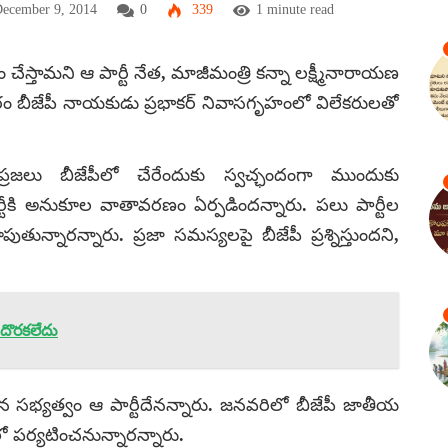
December 9, 2014
0
339
1 minute read
ేతం చేస్తామని ఆ పార్టీ నేత, మాజీమంత్రి కన్నా లక్ష్మీనారాయణ
ం బీజేపీ నాయకుడు ప్రభాకర్‌ నివాసగృహంలో విలేకరులతో
ప్రజలు బీజేపీలో చేరేందుకు స్వచ్ఛందంగా ముందుకు
 పార్టీకి అనుకూల వాతావరణం ఏర్పడిందన్నారు. పలు పార్టీల
న్నారన్నారు. ప్రజా సమస్యలపై బీజేపీ ప్రశ్నిస్తుందని,
 దొరకలేదు
ధించిన సభ్యత్వం ఆ పార్టీదేనన్నారు. జనవరిలో బీజేపీ జాతీయ
లో పర్యటించనున్నారన్నారు.