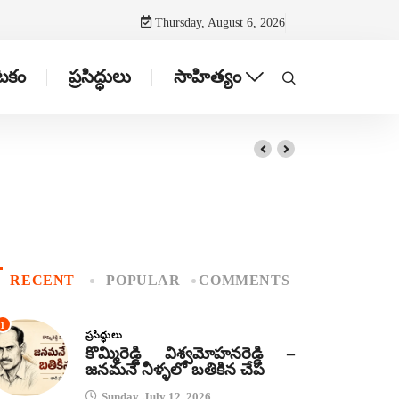
Thursday, August 6, 2026
ాటకం
ప్రసిద్ధులు
సాహిత్యం
RECENT
POPULAR
COMMENTS
1
ప్రసిద్ధులు
కొమ్మిరెడ్డి విశ్వమోహనరెడ్డి –
జనమనే నీళ్ళలో బతికిన చేప
Sunday, July 12, 2026