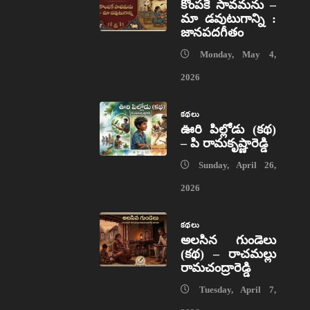
కొంపకే సావమను –
మా డవుటుగాన్ని :
జానపదగీతం
Monday, May 4,
2026
కథలు
ఊరి పిల్లోడు (కథ)
– పి రామకృష్ణారెడ్డి
Sunday, April 26,
2026
కథలు
అలసిన గుండెలు
(కథ) – రాచమల్లు
రామచంద్రారెడ్డి
Tuesday, April 7,