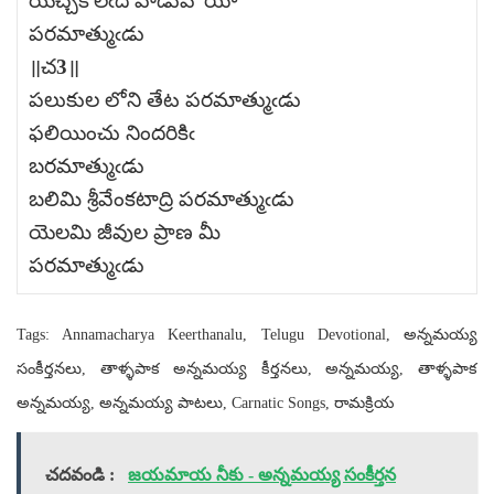
యిచ్చకొలఁది వాడువో యీ
పరమాత్ముఁడు
॥చ3॥
పలుకుల లోని తేట పరమాత్ముఁడు
ఫలియించు నిందరికిఁ
బరమాత్ముఁడు
బలిమి శ్రీవేంకటాద్రి పరమాత్ముఁడు
యెలమి జీవుల ప్రాణ మీ
పరమాత్ముఁడు
Tags: Annamacharya Keerthanalu, Telugu Devotional, అన్నమయ్య
సంకీర్తనలు, తాళ్ళపాక అన్నమయ్య కీర్తనలు, అన్నమయ్య, తాళ్ళపాక
అన్నమయ్య, అన్నమయ్య పాటలు, Carnatic Songs, రామక్రియ
చదవండి :
జయమాయ నీకు - అన్నమయ్య సంకీర్తన