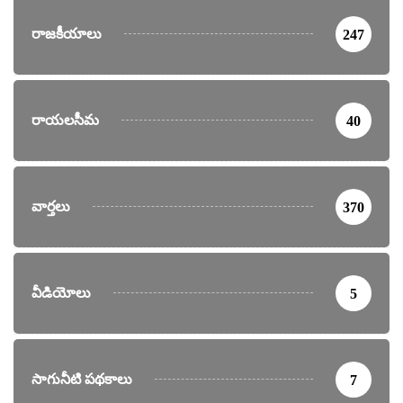
రాజకీయాలు
247
రాయలసీమ
40
వార్తలు
370
వీడియోలు
5
సాగునీటి పథకాలు
7