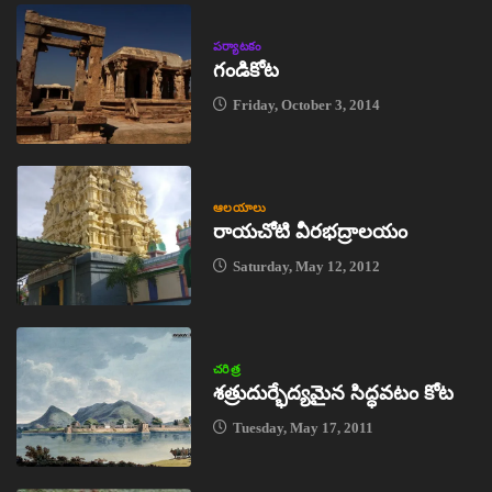
పర్యాటకం
గండికోట
Friday, October 3, 2014
ఆలయాలు
రాయచోటి వీరభద్రాలయం
Saturday, May 12, 2012
చరిత్ర
శత్రుదుర్భేద్యమైన సిద్ధవటం కోట
Tuesday, May 17, 2011