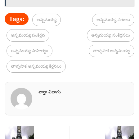
Tags:
అన్నమయ్య
అన్నమయ్య పాటలు
అన్నమయ్య సంకీర్తన
అన్నమయ్య సంకీర్తనలు
అన్నమయ్య సాహిత్యం
తాళ్ళపాక అన్నమయ్య
తాళ్ళపాక అన్నమయ్య కీర్తనలు
వార్తా విభాగం