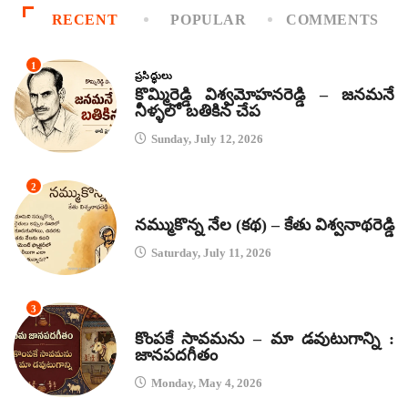
RECENT
POPULAR
COMMENTS
1
ప్రసిద్ధులు
కొమ్మిరెడ్డి విశ్వమోహనరెడ్డి – జనమనే
నీళ్ళలో బతికిన చేప
Sunday, July 12, 2026
2
కథలు
నమ్ముకొన్న నేల (కథ) – కేతు విశ్వనాథరెడ్డి
Saturday, July 11, 2026
3
జానపద గీతాలు
కొంపకే సావమను – మా డవుటుగాన్ని :
జానపదగీతం
Monday, May 4, 2026