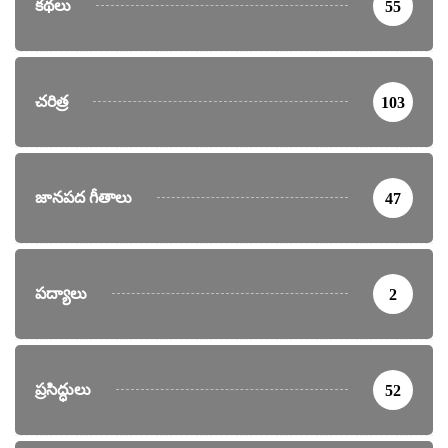
కథలు
55
చరిత్ర
103
జానపద గీతాలు
47
పద్యాలు
2
ప్రసిద్ధులు
52