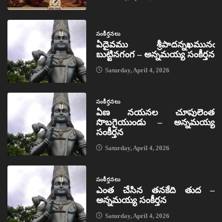
సంకీర్తనలు
ఏదైవము శ్రీపాదన్నఖమునఁ
బుట్టినగంగ – అన్నమయ్య సంకీర్తన
Saturday, April 4, 2026
సంకీర్తనలు
ఏణ నయనల చూపులెంత
సొబగైయుండు – అన్నమయ్య
సంకీర్తన
Saturday, April 4, 2026
సంకీర్తనలు
ఎంత చేసిన తనకేది తుద –
అన్నమయ్య సంకీర్తన
Saturday, April 4, 2026