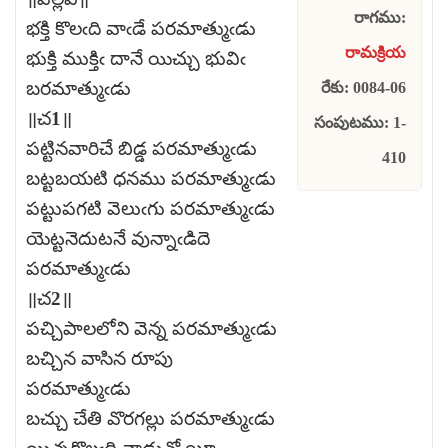
రాగము:
భక్తి కొలఁది వాఁడే పరమాత్ముఁడు
రామక్రియ
భుక్తి ముక్తిఁ దానే యిచ్చు భువిఁ
బరమాత్ముఁడు
రేకు: 0084-06
॥చ1॥
సంపుటము: 1-
పట్టినవారిచే బిడ్డ పరమాత్ముఁడు
410
బట్టబయటి ధనము పరమాత్ముఁడు
పట్టుపగటి వెలుఁగు పరమాత్ముఁడు
యెట్టనెదుటనే వున్నాఁడిదె
పరమాత్ముఁడు
॥చ2॥
పచ్చిపాలలోని వెన్న పరమాత్ముఁడు
బచ్చిన వాసిన రూపు
పరమాత్ముఁడు
బచ్చు చేతి వొరగల్లు పరమాత్ముఁడు