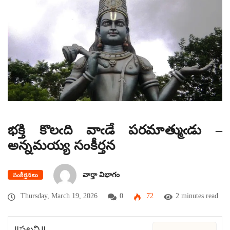
భక్తి కొలఁది వాఁడే పరమాత్ముఁడు –
అన్నమయ్య సంకీర్తన
వార్తా విభాగం
సంకీర్తనలు
Thursday, March 19, 2026
0
72
2 minutes read
॥పల్లవి॥