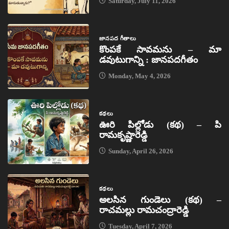
Saturday, July 11, 2026
జానపద గీతాలు
కొంపకే సావమను – మా
డవుటుగాన్ని : జానపదగీతం
Monday, May 4, 2026
కథలు
ఊరి పిల్లోడు (కథ) – పి
రామకృష్ణారెడ్డి
Sunday, April 26, 2026
కథలు
అలసిన గుండెలు (కథ) –
రాచమల్లు రామచంద్రారెడ్డి
Tuesday, April 7, 2026