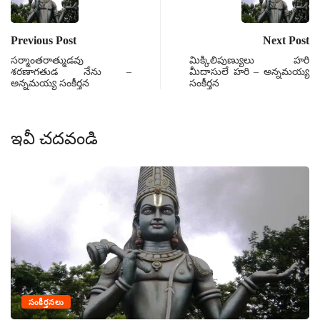
Previous Post
Next Post
సర్మాంతరాత్ముడవు
మిక్కిలిపుణ్యులు హరి
శరణాగతుడ నేను –
మీదాసులే హరి – అన్నమయ్య
అన్నమయ్య సంకీర్తన
సంకీర్తన
ఇవీ చదవండి
సంకీర్తనలు