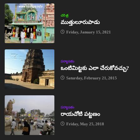
చరిత్ర
ముత్తులూరుపాడు
Friday, January 15, 2021
పర్యాటకం
ఒంటిమిట్టకు ఎలా చేరుకోవచ్చు?
Saturday, February 21, 2015
పర్యాటకం
రాయచోటి పట్టణం
Friday, May 25, 2018