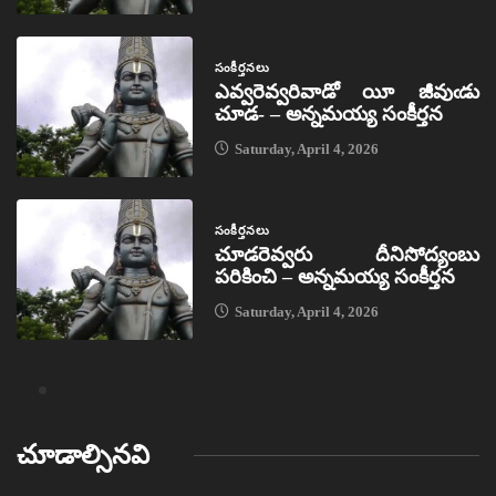
సంకీర్తనలు
ఎవ్వరెవ్వరివాడో యీ జీవుఁడు
చూడ- – అన్నమయ్య సంకీర్తన
Saturday, April 4, 2026
సంకీర్తనలు
చూడరెవ్వరు దీనిసోద్యంబు
పరికించి – అన్నమయ్య సంకీర్తన
Saturday, April 4, 2026
చూడాల్సినవి