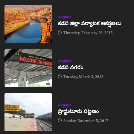
పర్యాటకం
కడప జిల్లా పర్యాటక ఆకర్షణలు
Thursday, February 26, 2015
పర్యాటకం
కడప నగరం
Tuesday, March 3, 2015
పర్యాటకం
ప్రొద్దుటూరు పట్టణం
Sunday, November 5, 2017