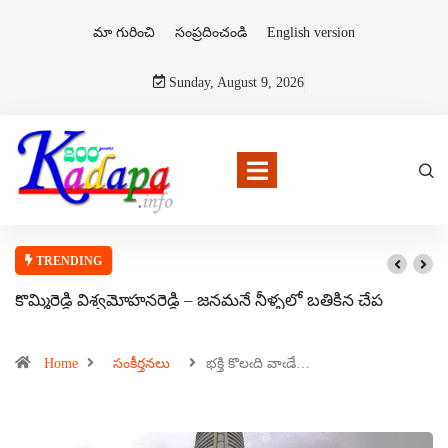
మా గురించి
సంప్రదించండి
English version
Sunday, August 9, 2026
TRENDING
కొమ్మిరెడ్డి విశ్వమోహనరెడ్డి – జనమనే నీళ్ళలో బతికిన చేప
Home
సంకీర్తనలు
భక్తి కొలఁది వాఁడే…