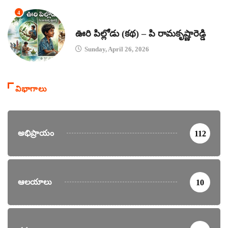
4
కథలు
ఊరి పిల్లోడు (కథ) – పి రామకృష్ణారెడ్డి
Sunday, April 26, 2026
విభాగాలు
అభిప్రాయం
112
ఆలయాలు
10