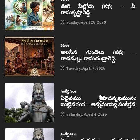
ఊరి పిల్లోడు (కథ) – పి
రామకృష్ణారెడ్డి
Sunday, April 26, 2026
కథలు
అలసిన గుండెలు (కథ) –
రాచమల్లు రామచంద్రారెడ్డి
Tuesday, April 7, 2026
సంకీర్తనలు
ఏదైవము శ్రీపాదన్నఖమునఁ
బుట్టినగంగ – అన్నమయ్య సంకీర్తన
Saturday, April 4, 2026
సంకీర్తనలు