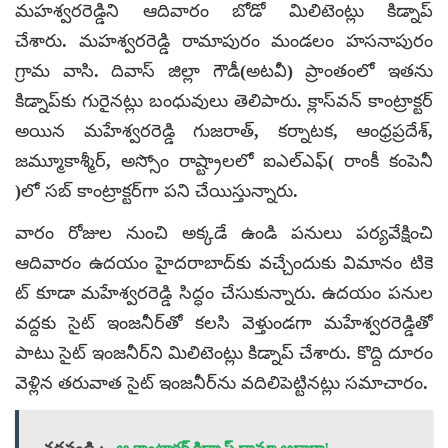
మహశ్వరరెడ్డిని ఆదివారం బోడో మిలిటెంట్లు కిడ్నాప్
చేశారు. మహశ్వరరెడ్డి రామాపురం మండలం హసనాపురం
గ్రామ వాసి. దివాస్ జిల్లా గౌడీ(అటవీ) ప్రాంతంలో ఇతను
కిడ్నాప్‌కు గురైనట్లు బంధువులు తెలిపారు. క్లాస్‌వన్ కాంట్రాక్టర్
అయిన మహేశ్వరరెడ్డి గుజరాత్, కర్నాటక, ఆంధ్రప్రదేశ్,
జమ్మూకాశ్మీర్, అస్సోం రాష్ట్రాలలో ఐఎల్‌ఎఫ్( రాంకీ కంపెనీ
)లో సబ్ కాంట్రాక్టర్‌గా పని చేయిస్తున్నారు.
వారం రోజుల నుంచి అక్కడే ఉండి పనులు పర్యవేక్షించి
ఆదివారం ఉదయం హైదరాబాద్‌కు వచ్చేందుకు విమానం టికె
ట్ కూడా మహేశ్వరరెడ్డి సిద్ధం చేసుకున్నారు. ఉదయం పనుల
వద్దకు సైట్ ఇంజనీర్‌తో కలసి వెళ్తుండగా మహేశ్వరరెడ్డితో
పాటు సైట్ ఇంజనీర్‌ని మిలిటెంట్లు కిడ్నాప్ చేశారు. కొద్ది దూరం
వెళ్లిన తరువాత సైట్ ఇంజనీర్‌ను వదిలిపెట్టినట్లు సమాచారం.