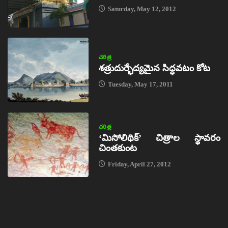
Saturday, May 12, 2012
చరిత్ర
శత్రుదుర్భేద్యమైన సిద్ధవటం కోట
Tuesday, May 17, 2011
చరిత్ర
‘మిసోలిథిక్‌’ చిత్రాల స్థావరం
చింతకుంట
Friday, April 27, 2012