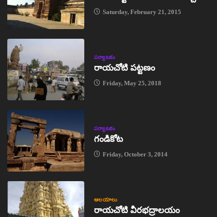
Saturday, February 21, 2015
పర్యాటకం
రాయచోటి పట్టణం
Friday, May 25, 2018
పర్యాటకం
గండికోట
Friday, October 3, 2014
ఆలయాలు
రాయచోటి వీరభద్రాలయం