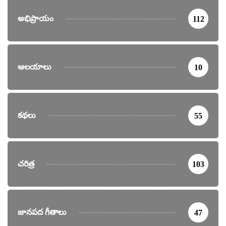
అభిప్రాయం
112
ఆలయాలు
10
కథలు
55
చరిత్ర
103
జానపద గీతాలు
47