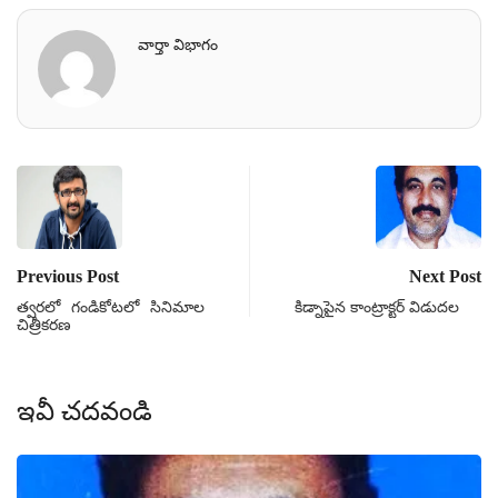
వార్తా విభాగం
Previous Post
Next Post
త్వరలో గండికోటలో సినిమాల
కిడ్నాపైన కాంట్రాక్టర్ విడుదల
చిత్రీకరణ
ఇవీ చదవండి