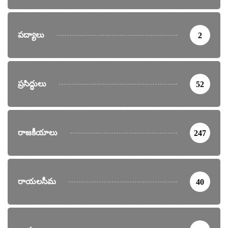
పద్యాలు
2
ప్రసిద్ధులు
52
రాజకీయాలు
247
రాయలసీమ
40