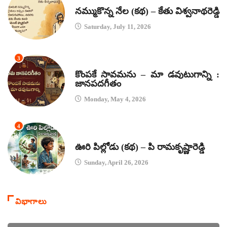
కథలు
నమ్ముకొన్న నేల (కథ) – కేతు విశ్వనాథరెడ్డి
Saturday, July 11, 2026
3
జానపద గీతాలు
కొంపకే సావమను – మా డవుటుగాన్ని :
జానపదగీతం
Monday, May 4, 2026
4
కథలు
ఊరి పిల్లోడు (కథ) – పి రామకృష్ణారెడ్డి
Sunday, April 26, 2026
విభాగాలు