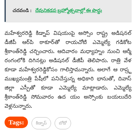
చదవండి :
దేవునికడప బ్రహ్మోత్సవాల్లో ఈ పొద్దు
మహేశ్వరరెడ్డి కిడ్నాప్‌ విషయంపై అస్సోం రాష్ట్ర అడిషనల్
డీజీపీ ఆర్‌పి ఠాకూర్‌తో రాయచోటి ఎమ్మెల్యే గడికోట
శ్రీకాంత్‌రెడ్డి చర్చించారు. ఆదివారం మధ్యాహ్నం నుంచి ఆర్మీ
రంగంలోకి దిగినట్లు అడిషనల్ డీజీపీ తెలిపారు. రాత్రి వేళ
కూడా మహేశ్వరరెడ్డికోసం గాలిస్తామన్నారు. అలాగే ఆ రాష్ర్ట
ముఖ్యమంత్రి పేషీలో పనిచేస్తున్న అధికారి భానుతో, దివాస్
జిల్లా ఎస్పీతో కూడా ఎమ్మెల్యే మాట్లాడారు. ఎమ్మెల్యే
శ్రీకాంత్‌రెడ్డి సోమవారం ఉద యం అస్సోంకు బయలుదేరి
వెళ్లనున్నారు.
Tags:
కిడ్నాప్
బోడో