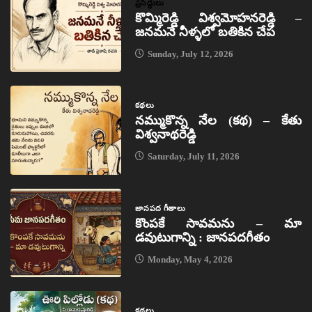
ప్రసిద్ధులు
కొమ్మిరెడ్డి విశ్వమోహనరెడ్డి –
జనమనే నీళ్ళలో బతికిన చేప
Sunday, July 12, 2026
కథలు
నమ్ముకొన్న నేల (కథ) – కేతు
విశ్వనాథరెడ్డి
Saturday, July 11, 2026
జానపద గీతాలు
కొంపకే సావమను – మా
డవుటుగాన్ని : జానపదగీతం
Monday, May 4, 2026
కథలు