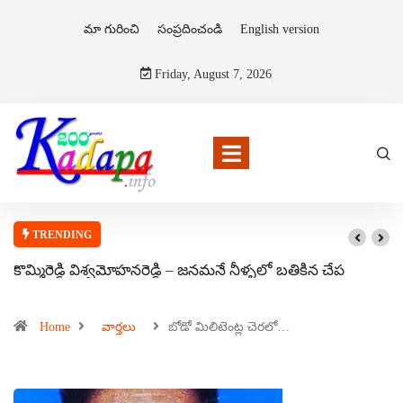
మా గురించి
సంప్రదించండి
English version
Friday, August 7, 2026
TRENDING
కొమ్మిరెడ్డి విశ్వమోహనరెడ్డి – జనమనే నీళ్ళలో బతికిన చేప
Home
వార్తలు
బోడో మిలిటెంట్ల చెరలో…