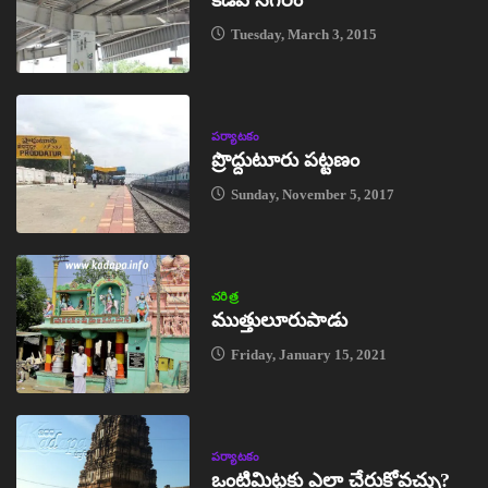
కడప నగరం
Tuesday, March 3, 2015
పర్యాటకం
ప్రొద్దుటూరు పట్టణం
Sunday, November 5, 2017
చరిత్ర
ముత్తులూరుపాడు
Friday, January 15, 2021
పర్యాటకం
ఒంటిమిట్టకు ఎలా చేరుకోవచ్చు?