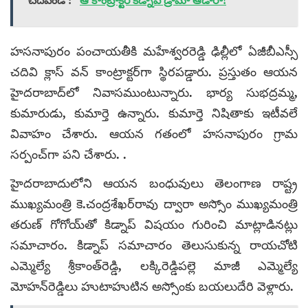
చదవండి :
ఆ కాంట్రాక్టర్ కిడ్నాప్ డ్రామా ఆడారా!
హసనాపురం పంచాయతీకి మహేశ్వరరెడ్డి ఢిల్లీలో ఏజీబీఎస్సీ
చదివి క్లాస్ వన్ కాంట్రాక్టర్‌గా స్థిరపడ్డారు. ప్రస్తుతం ఆయన
హైదరాబాద్‌లో నివాసముంటున్నారు. భార్య సుభద్రమ్మ,
కుమారుడు, కుమార్తె ఉన్నారు. కుమార్తె నిషితాకు ఇటీవలే
వివాహం చేశారు. ఆయన గతంలో హసనాపురం గ్రామ
సర్పంచ్‌గా పని చేశారు. .
హైదరాబాదులోని ఆయన బంధువులు తెలంగాణ రాష్ట్ర
ముఖ్యమంత్రి కె.చంద్రశేఖర్‌రావు ద్వారా అస్సోం ముఖ్యమంత్రి
తరుణ్ గోగోయ్‌తో కిడ్నాప్ విషయం గురించి మాట్లాడినట్లు
సమాచారం. కిడ్నాప్ సమాచారం తెలుసుకున్న రాయచోటి
ఎమ్మెల్యే శ్రీకాంత్‌రెడ్డి, లక్కిరెడ్డిపల్లె మాజీ ఎమ్మెల్యే
మోహన్‌రెడ్డిలు హుటాహుటిన అస్సోంకు బయలుదేరి వెళ్లారు.