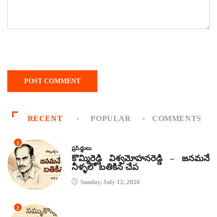
RECENT
POPULAR
COMMENTS
1
ప్రసిద్ధులు
కొమ్మిరెడ్డి విశ్వమోహనరెడ్డి – జనమనే
నీళ్ళలో బతికిన చేప
Sunday, July 12, 2026
2