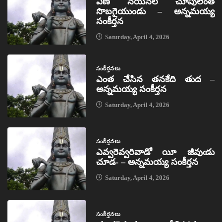
ఏణ నయనల చూపులెంత
సొబగైయుండు – అన్నమయ్య
సంకీర్తన
Saturday, April 4, 2026
సంకీర్తనలు
ఎంత చేసిన తనకేది తుద –
అన్నమయ్య సంకీర్తన
Saturday, April 4, 2026
సంకీర్తనలు
ఎవ్వరెవ్వరివాడో యీ జీవుఁడు
చూడ- – అన్నమయ్య సంకీర్తన
Saturday, April 4, 2026
సంకీర్తనలు