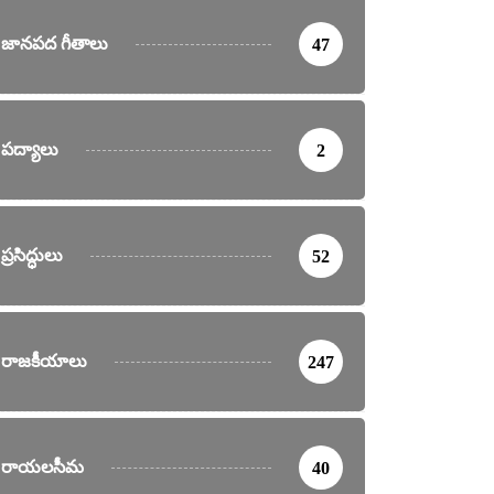
జానపద గీతాలు
47
పద్యాలు
2
ప్రసిద్ధులు
52
రాజకీయాలు
247
రాయలసీమ
40