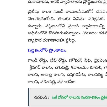
దుకాణాలకు, అనేక వ్యాపారాలకు ప్రొద్దుటూరు ప్ర
బ్రిటీషు కాలం నుండీ రాయలసీమలోనే ధనవంత
వెలుగొందుతోంది. తెలుగు సినిమా పరిశ్రమకు 
ఉన్నారు. పట్టణంలోని ప్రధాన వ్యాపారాలన
అధీనంలోనే కొనసాగుతున్నాయి. (మూలం: కడప జిల్ల
వ్యాపార దుకాణాలకూ ప్రసిద్ధి.
పట్టణంలోని ప్రాంతాలు:
గాంధీ రోడ్డు, టిబి రోడ్డు, హోమస్ పేట, యైఎంఆర
శ్రీనగర్ కాలని, చౌటపల్లి, శివాలయం కూడలి, గౌస
కాలని, ఆచార్ల కాలని, దస్తగిరిపేట, కాలవకట్ట వీధ
కాలని, నడింపల్లి, వసంతపేట
చదవండి :
ఒకే దోవలో నాలుగు పురపాలికలు సైకిల్