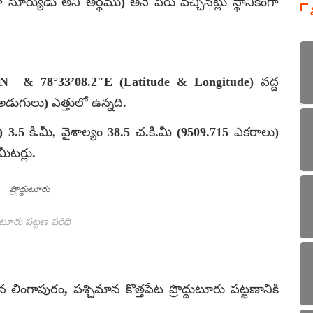
నగా సూర్యుడు అని అర్థము) అనే పేరు వచ్చినట్లు స్థానికంగా
8.6″N & 78°33’08.2″E (Latitude & Longitude) వద్ద
 అడుగులు) ఎత్తులో ఉన్నది.
s) 3.5 కి.మీ, వైశాల్యం 38.5 చ.కి.మీ (9509.715 ఎకరాలు)
ీటర్లు.
్దుటూరు పట్టణ పరిధి
 లింగాపురం, పశ్చిమాన కొత్తపేట ప్రొద్దుటూరు పట్టణానికి