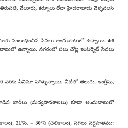
 తిరుపతి, వేలూరు, కర్నూలు లేదా హైదరాబాదు వెళ్ళవలసి
కంపెనీలకు సంబంధించిన సేవలు అందుబాటులో ఉన్నాయి. 4జి
దుబాటులో ఉన్నాయి. నగరంలో పలు చోట్ల ఇంటర్నెట్ సేవలు
వరకు సినిమా హాళ్ళున్నాయి. వీటిలో తెలుగు, ఇంగ్లీషు,
ూడిన బార్‌లు (మద్యపానశాలలు) కూడా అందుబాటులో
ండాకాలం), 21°సె. – 30°సె (చలికాలం), సగటు వర్షపాతము: