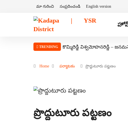
మా గురించి
సంప్రదించండి
English version
హోమ
కొమ్మిరెడ్డి విశ్వమోహనరెడ్డి – జనమ
TRENDING
Home
పర్యాటకం
ప్రొద్దుటూరు పట్టణం
ప్రొద్దుటూరు పట్టణం