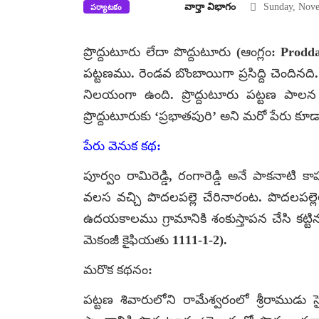
వార్తా విభాగం
Sunday, Nove
పర్యాటకం
ప్రొద్దుటూరు లేదా పొద్దుటూరు (ఆంగ్లం: Prod
పట్టణము. రెండవ బొంబాయిగా ప్రసిద్ది చెందినది. 
నిలయంగా ఉంది. ప్రొద్దుటూరు పట్టణ పాలన 
ప్రొద్దుటూరుకు ‘ప్రభాతపురి’ అని మరో పేరు కూడ
పేరు వెనుక కథ:
పూర్వం రామిరెడ్డి, రంగారెడ్డి అనే పాకనాటి
వలస వచ్చి పొదలపల్లె చేరినారంట. పొదలపల్లె
ఉదయకాలము గ్రామానికి శంకుస్తాపన చేసి కట్ట
మెకంజీ కైఫియతు 1111-1-2).
మరొక కథనం:
పట్టణ శివారులోని రామేశ్వరంలో శ్రీరాముడు స