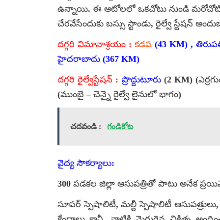
ఉన్నాయి. ఈ ఆటోలలో ఒకచోటు నుండి మరోచోటికి
చేరవేసేందుకు బస్సు స్టాండు, రైల్వే స్టేషన్ అం
దగ్గరి విమానాశ్రయం :
కడప
(43 KM) , తిరుపత
హైదరాబాదు (367 KM)
దగ్గరి రైల్వేస్టేషన్ :
ప్రొద్దుటూరు
(2 KM) (ఎర్రగుం
(ముంబై – చెన్నై రైల్వే లైనులో భాగం)
చదవండి :
గండికోట
వైద్య సౌకర్యాలు:
300 పడకల జిల్లా ఆసుపత్రితో పాటు అనేక ప్రయ
సూపర్ స్పెషాలిటీ, మల్టీ స్పెషాలిటీ ఆసుపత్రులు
కేంద్రాలు కానీ, వాటికి మెరుగైన చికిత్స అ