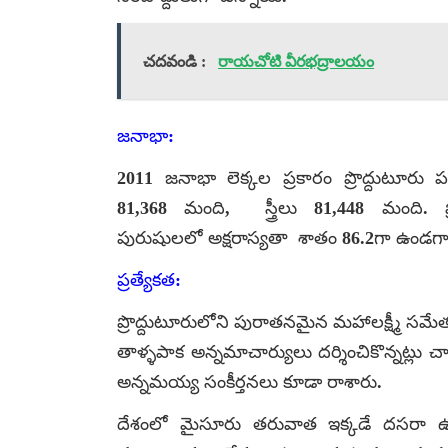
చదవండి :
రాయచోటి వీరభద్రాలయం
జనాభా:
2011 జనాభా లెక్కల ప్రకారం ప్రొద్దుటూరు
81,368 మంది, స్త్రీలు 81,448 మంది. ప
పురుషులలో అక్షరాస్యతా శాతం 86.2గా ఉండగా, స
ప్రత్యేకత:
ప్రొద్దుటూరులోని పురాతనమైన మహాలక్ష్మీ సమేత 
తాళ్ళపాక అన్నమాచార్యులు దర్శించికొన్నట్లు చా
అన్నమయ్య సంకీర్తనలు కూడా రాశారు.
దేశంలో మైసూరు తరువాత ఇక్కడే దసరా 