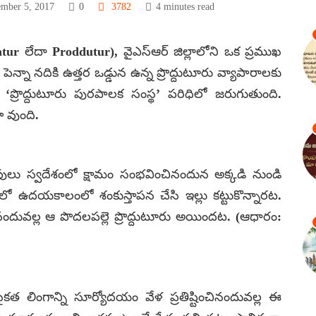
mber 5, 2017
0
3782
4 minutes read
datur లేదా Proddutur), వైఎస్ఆర్ జిల్లాలోని ఒక ప్రముఖ
పెన్నా నదికి ఉత్తర ఒడ్డున ఉన్న ప్రొద్దుటూరు వ్యాపారాలకు
‘ప్రొద్దుటూరు పురపాలక సంస్థ’ పరిధిలో జరుగుతుంది.
ా వుంది.
 కాపులు స్వదేశంలో క్షామం సంభవించినందున అక్కడి నుండి
లో ఉదయకాలంలో శంకుస్తాపన చేసి ఇల్లు కట్టుకొన్నారట.
ినందువల్ల ఆ పొదలపల్లె ప్రొద్దుటూరు అయిందట. (ఆధారం:
ైకత లింగాన్ని సూర్యోదయం వేళ ప్రతిష్టించినందువల్ల ఈ