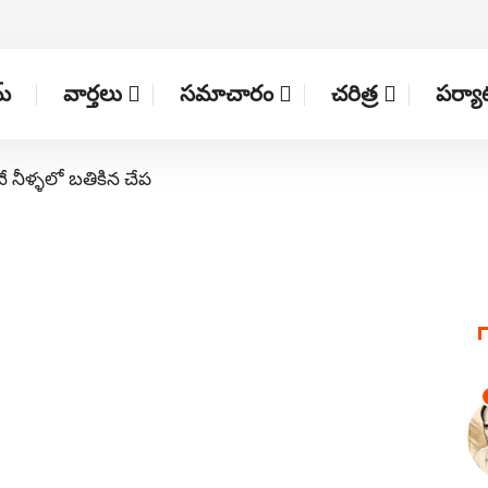
్
వార్తలు
సమాచారం
చరిత్ర
పర్య
నే నీళ్ళలో బతికిన చేప