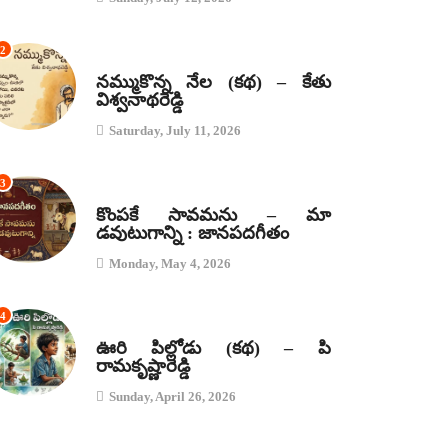
2
కథలు
నమ్ముకొన్న నేల (కథ) – కేతు
విశ్వనాథరెడ్డి
Saturday, July 11, 2026
3
జానపద గీతాలు
కొంపకే సావమను – మా
డవుటుగాన్ని : జానపదగీతం
Monday, May 4, 2026
4
కథలు
ఊరి పిల్లోడు (కథ) – పి
రామకృష్ణారెడ్డి
Sunday, April 26, 2026