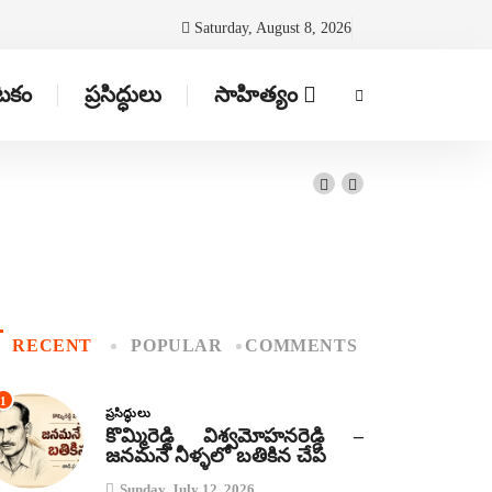
Saturday, August 8, 2026
ాటకం
ప్రసిద్ధులు
సాహిత్యం
RECENT
POPULAR
COMMENTS
1
ప్రసిద్ధులు
కొమ్మిరెడ్డి విశ్వమోహనరెడ్డి –
జనమనే నీళ్ళలో బతికిన చేప
Sunday, July 12, 2026