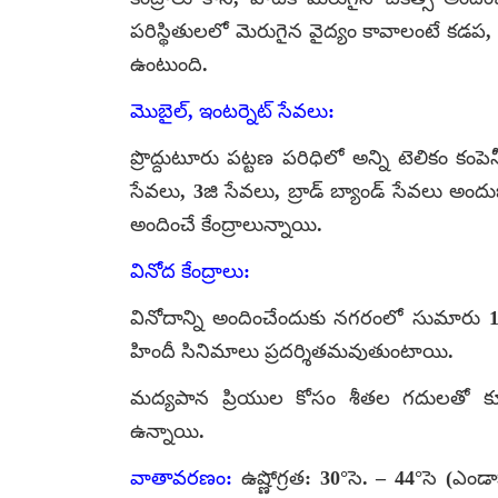
పరిస్థితులలో మెరుగైన వైద్యం కావాలంటే కడప,
ఉంటుంది.
మొబైల్, ఇంటర్నెట్ సేవలు:
ప్రొద్దుటూరు పట్టణ పరిధిలో అన్ని టెలికం 
సేవలు, 3జి సేవలు, బ్రాడ్ బ్యాండ్ సేవలు అం
అందించే కేంద్రాలున్నాయి.
వినోద కేంద్రాలు:
వినోదాన్ని అందించేందుకు నగరంలో సుమారు 10 
హిందీ సినిమాలు ప్రదర్శితమవుతుంటాయి.
మద్యపాన ప్రియుల కోసం శీతల గదులతో క
ఉన్నాయి.
వాతావరణం:
ఉష్ణోగ్రత: 30°సె. – 44°సె (ఎ