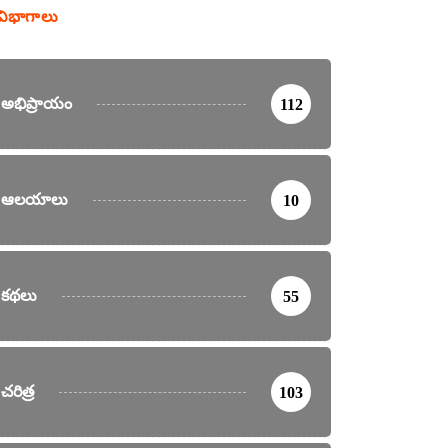
విభాగాలు
అభిప్రాయం
112
ఆలయాలు
10
కథలు
55
చరిత్ర
103