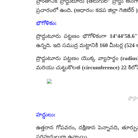
ప్రాంతానికి ప్రొద్దుటూరు (తెలుగులో ప్రొద్దు అ
ప్రచారంలో ఉంది. (ఆధారం: కడప జిల్లా గెజిటీర్ )
భౌగోళికం:
ప్రొద్దుటూరు పట్టణం భౌగోళికంగా 14°44’5
ఉన్నది. ఇది సముద్ర మట్టానికి 160 మీటర్ల (524
ప్రొద్దుటూరు పట్టణం యొక్క వ్యాసార్ధం (radiu
మరియు చుట్టుకొలత (circumference) 22 కిలోమ
ప్రొద
హద్దులు:
ఉత్తరాన గోపవరం, దక్షిణాన పెన్నానది, తూర్పున
సరిహద్దులుగా ఉన్నాయి.