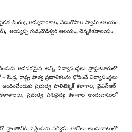
: సైకత లింగం), అమ్మవారిశాల, వేణుగోపాల స్వామి ఆలయం
నగర్), అయ్యప్ప గుడి,చౌడేశ్వరి ఆలయం, చెన్నకేశవాలయం
చేందుకు అవసరమైన అన్ని విద్యాసంస్థలు ప్రొద్దుటూరులో
కేంద్ర, రాష్ట్ర పాఠ్య ప్రణాళికలను భోదించే విద్యాసంస్థలు
అందించేందుకు ప్రభుత్వ పాలిటెక్నిక్ కళాశాల, వైఎస్ఆర్
్ కళాశాలలు, ప్రభుత్వ పశువైద్య కళాశాల అందుబాటులో
ో ప్రాంతానికి వెళ్లేందుకు సర్వీసు ఆటోలు అందుబాటులో