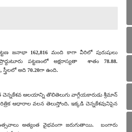
 పట్టణ జనాభా 162,816 మంది కాగా వీరిలో పురుషులు
్రొద్దుటూరు పట్టణంలో అక్షరాస్యతా శాతం 78.88.
్త్రీలలో అది 70.20గా ఉంది.
చెన్నకేశవ ఆలయాన్ని తొలితెలుగు వాగ్గేయకారుడు శ్రీమాన్
రిత్రిక ఆధారాల వలన తెలుస్తోంది. ఇక్కడి చెన్నకేశవునిపైన
ఉత్సవాలు అత్యంత వైభవంగా జరుగుతాయి. బంగారు