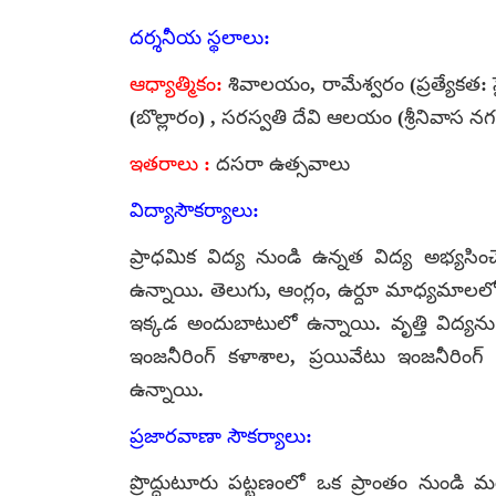
దర్శనీయ స్థలాలు:
ఆధ్యాత్మికం:
శివాలయం, రామేశ్వరం (ప్రత్యేకత
(బొల్లారం) , సరస్వతి దేవి ఆలయం (శ్రీనివాస 
ఇతరాలు :
దసరా ఉత్సవాలు
విద్యాసౌకర్యాలు:
ప్రాధమిక విద్య నుండి ఉన్నత విద్య అభ్యసిం
ఉన్నాయి. తెలుగు, ఆంగ్లం, ఉర్దూ మాధ్యమాలలో – 
ఇక్కడ అందుబాటులో ఉన్నాయి. వృత్తి విద్యను 
ఇంజనీరింగ్ కళాశాల, ప్రయివేటు ఇంజనీరింగ
ఉన్నాయి.
ప్రజారవాణా సౌకర్యాలు:
ప్రొద్దుటూరు పట్టణంలో ఒక ప్రాంతం నుండి మర