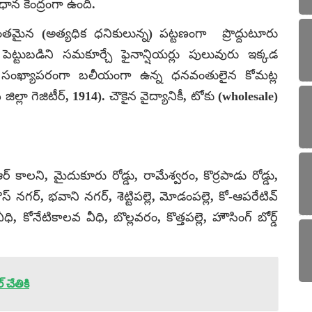
ధాన కేంద్రంగా ఉంది.
మైన (అత్యధిక ధనికులున్న) పట్టణంగా ప్రొద్దుటూరు
పెట్టుబడిని సమకూర్చే ఫైనాన్షియర్లు పులువురు ఇక్కడ
్నీ సంఖ్యాపరంగా బలీయంగా ఉన్న ధనవంతులైన కోమట్ల
ా గెజిటీర్, 1914). చౌకైన వైద్యానికీ, టోకు (wholesale)
్ కాలని, మైదుకూరు రోడ్డు, రామేశ్వరం, కొర్రపాడు రోడ్డు,
్ నగర్, భవాని నగర్, శెట్టిపల్లె, మోడంపల్లె, కో-ఆపరేటివ్
ి, కోనేటికాలవ వీధి, బొల్లవరం, కొత్తపల్లె, హౌసింగ్ బోర్డ్
 చేతికి