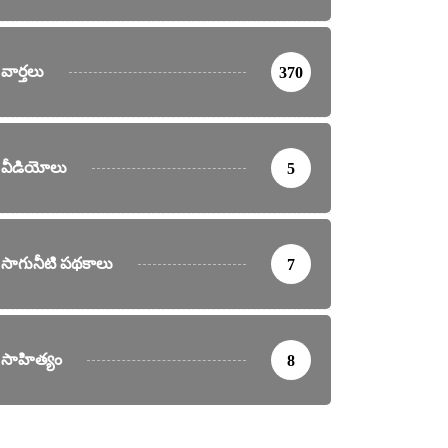
వార్తలు
370
వీడియోలు
5
సాగునీటి పథకాలు
7
సాహిత్యం
8