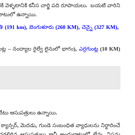
 వెళ్ళటానికి కనీస చార్జి పది రూపాయలు. బయటి వారిని
దుబాటులో ఉన్నాయి.
ి (191 km), బెంగుళూరు (260 KM), చెన్నై (327 KM),
ట్ల – నంద్యాల రైల్వే లైనులో భాగం),
ఎర్రగుంట్ల
(10 KM)
ివేటు ఆసుపత్రులు ఉన్నాయి.
, క్యాన్సర్, మెదడు, గుండె సంబంధిత వ్యాధులను నిర్ధారించే
ందించగలిగిన ఆసుపత్రులు కానీ అందుబాటులో లేవు. విషమ