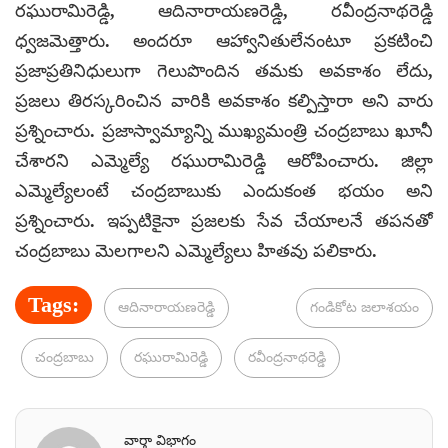
రఘురామిరెడ్డి, ఆదినారాయణరెడ్డి, రవీంద్రనాథరెడ్డి
ధ్వజమెత్తారు. అందరూ ఆహ్వానితులేనంటూ ప్రకటించి
ప్రజాప్రతినిధులుగా గెలుపొందిన తమకు అవకాశం లేదు,
ప్రజలు తిరస్కరించిన వారికి అవకాశం కల్పిస్తారా అని వారు
ప్రశ్నించారు. ప్రజాస్వామ్యాన్ని ముఖ్యమంత్రి చంద్రబాబు ఖూనీ
చేశారని ఎమ్మెల్యే రఘురామిరెడ్డి ఆరోపించారు. జిల్లా
ఎమ్మెల్యేలంటే చంద్రబాబుకు ఎందుకంత భయం అని
ప్రశ్నించారు. ఇప్పటికైనా ప్రజలకు సేవ చేయాలనే తపనతో
చంద్రబాబు మెలగాలని ఎమ్మెల్యేలు హితవు పలికారు.
Tags:
ఆదినారాయణరెడ్డి
గండికోట జలాశయం
చంద్రబాబు
రఘురామిరెడ్డి
రవీంద్రనాథరెడ్డి
వార్తా విభాగం