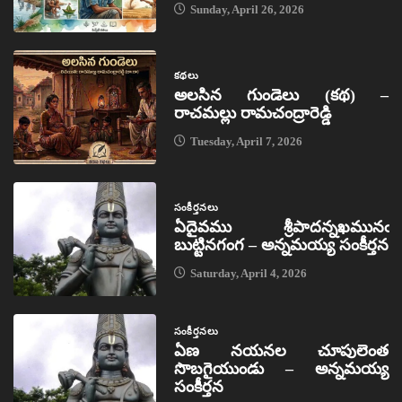
Sunday, April 26, 2026
కథలు
అలసిన గుండెలు (కథ) –
రాచమల్లు రామచంద్రారెడ్డి
Tuesday, April 7, 2026
సంకీర్తనలు
ఏదైవము శ్రీపాదన్నఖమునఁ
బుట్టినగంగ – అన్నమయ్య సంకీర్తన
Saturday, April 4, 2026
సంకీర్తనలు
ఏణ నయనల చూపులెంత
సొబగైయుండు – అన్నమయ్య
సంకీర్తన