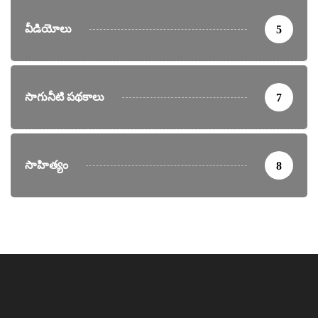
వీడియోలు
5
సాగునీటి పథకాలు
7
సాహిత్యం
8