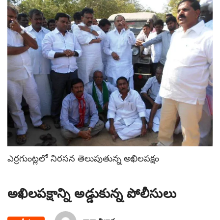
ఎర్రగుంట్లలో నిరసన తెలుపుతున్న అఖిలపక్షం
అఖిలపక్షాన్ని అడ్డుకున్న పోలీసులు