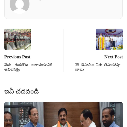
Previous Post
Next Post
నేడు గండికోట జలాశయానికి
35 టీఎంసీల నీరు తీసుకవస్తా :
అఖిలపక్షం
బాబు
ఇవీ చదవండి