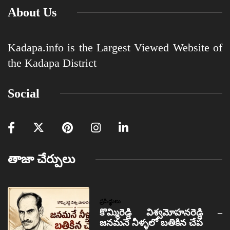
About Us
Kadapa.info is the Largest Viewed Website of
the Kadapa District
Social
తాజా చేర్పులు
ప్రసిద్ధులు
కొమ్మిరెడ్డి విశ్వమోహనరెడ్డి –
జనమనే నీళ్ళలో బతికిన చేప