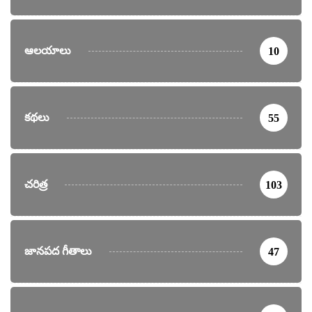
ఆలయాలు
10
కథలు
55
చరిత్ర
103
జానపద గీతాలు
47