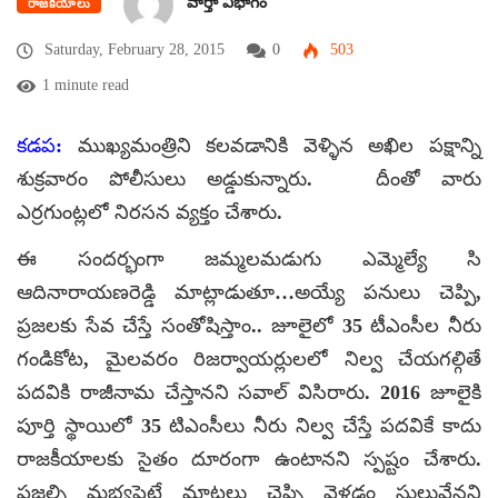
వార్తా విభాగం
రాజకీయాలు
Saturday, February 28, 2015
0
503
1 minute read
కడప:
ముఖ్యమంత్రిని కలవడానికి వెళ్ళిన అఖిల పక్షాన్ని
శుక్రవారం పోలీసులు అడ్డుకున్నారు. దీంతో వారు
ఎర్రగుంట్లలో నిరసన వ్యక్తం చేశారు.
ఈ సందర్భంగా జమ్మలమడుగు ఎమ్మెల్యే సి
ఆదినారాయణరెడ్డి మాట్లాడుతూ…అయ్యే పనులు చెప్పి,
ప్రజలకు సేవ చేస్తే సంతోషిస్తాం.. జూలైలో 35 టీఎంసీల నీరు
గండికోట, మైలవరం రిజర్వాయర్లులలో నిల్వ చేయగల్గితే
పదవికి రాజీనామ చేస్తానని సవాల్ విసిరారు. 2016 జూలైకి
పూర్తి స్థాయిలో 35 టిఎంసీలు నీరు నిల్వ చేస్తే పదవికే కాదు
రాజకీయాలకు సైతం దూరంగా ఉంటానని స్పష్టం చేశారు.
ప్రజల్ని మభ్యపెట్టే మాటలు చెప్పి వెళ్లడం సులువేనని