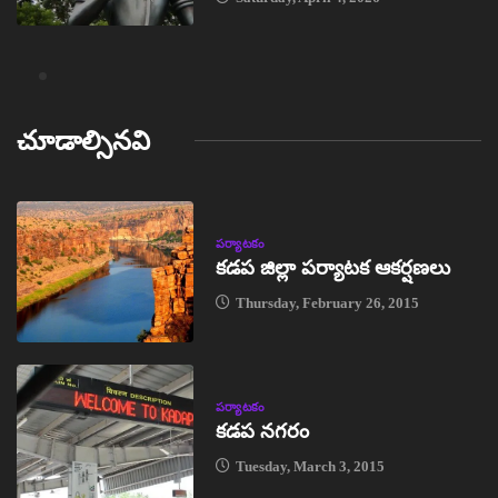
చూడాల్సినవి
పర్యాటకం
కడప జిల్లా పర్యాటక ఆకర్షణలు
Thursday, February 26, 2015
పర్యాటకం
కడప నగరం
Tuesday, March 3, 2015