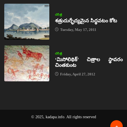
చరిత్ర
శత్రుదుర్భేద్యమైన సిద్ధవటం కోట
Tuesday, May 17, 2011
చరిత్ర
‘మిసోలిథిక్‌’ చిత్రాల స్థావరం
చింతకుంట
Friday, April 27, 2012
© 2025, kadapa.info. All rights reserved