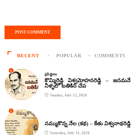
RECENT
POPULAR
COMMENTS
1
ప్రసిద్ధులు
కొమ్మిరెడ్డి విశ్వమోహనరెడ్డి – జనమనే
నీళ్ళలో బతికిన చేప
Sunday, July 12, 2026
2
కథలు
నమ్ముకొన్న నేల (కథ) – కేతు విశ్వనాథరెడ్డి
Saturday, July 11, 2026