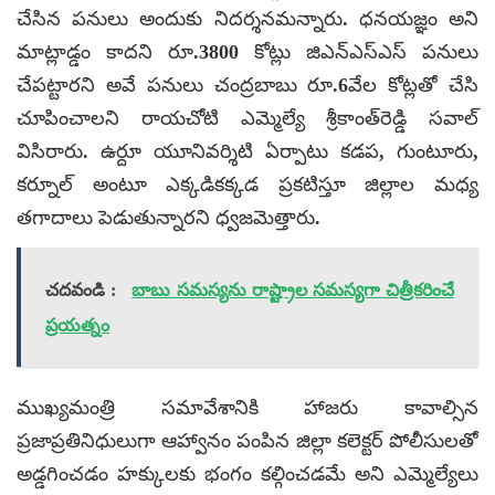
చేసిన పనులు అందుకు నిదర్శనమన్నారు. ధనయజ్ఞం అని
మాట్లాడ్డం కాదని రూ.3800 కోట్లు జిఎన్‌ఎస్‌ఎస్ పనులు
చేపట్టారని అవే పనులు చంద్రబాబు రూ.6వేల కోట్లతో చేసి
చూపించాలని రాయచోటి ఎమ్మెల్యే శ్రీకాంత్‌రెడ్డి సవాల్
విసిరారు. ఉర్దూ యూనివర్శిటి ఏర్పాటు కడప, గుంటూరు,
కర్నూల్ అంటూ ఎక్కడికక్కడ ప్రకటిస్తూ జిల్లాల మధ్య
తగాదాలు పెడుతున్నారని ధ్వజమెత్తారు.
చదవండి :
బాబు సమస్యను రాష్ట్రాల సమస్యగా చిత్రీకరించే
ప్రయత్నం
ముఖ్యమంత్రి సమావేశానికి హాజరు కావాల్సిన
ప్రజాప్రతినిధులుగా ఆహ్వానం పంపిన జిల్లా కలెక్టర్ పోలీసులతో
అడ్డగించడం హక్కులకు భంగం కల్గించడమే అని ఎమ్మెల్యేలు