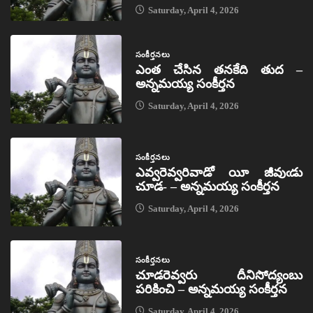
Saturday, April 4, 2026
సంకీర్తనలు
ఎంత చేసిన తనకేది తుద –
అన్నమయ్య సంకీర్తన
Saturday, April 4, 2026
సంకీర్తనలు
ఎవ్వరెవ్వరివాడో యీ జీవుఁడు
చూడ- – అన్నమయ్య సంకీర్తన
Saturday, April 4, 2026
సంకీర్తనలు
చూడరెవ్వరు దీనిసోద్యంబు
పరికించి – అన్నమయ్య సంకీర్తన
Saturday, April 4, 2026