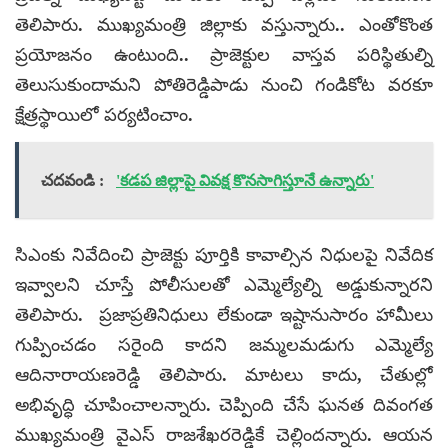
తెలిపారు. ముఖ్యమంత్రి జిల్లాకు వస్తున్నారు.. ఎంతోకొంత
ప్రయోజనం ఉంటుంది.. ప్రాజెక్టుల వాస్తవ పరిస్థితుల్ని
తెలుసుకుందామని పోతిరెడ్డిపాడు నుంచి గండికోట వరకూ
క్షేత్రస్థాయిలో పర్యటించాం.
చదవండి :
'కడప జిల్లాపై వివక్ష కొనసాగిస్తూనే ఉన్నారు'
సిఎంకు నివేదించి ప్రాజెక్టు పూర్తికి కావాల్సిన నిధులపై నివేదిక
ఇవ్వాలని చూస్తే పోలీసులతో ఎమ్మెల్యేల్ని అడ్డుకున్నారని
తెలిపారు. ప్రజాప్రతినిధులు లేకుండా ఇష్టానుసారం హామీలు
గుప్పించడం సరైంది కాదని జమ్మలమడుగు ఎమ్మెల్యే
ఆదినారాయణరెడ్డి తెలిపారు. మాటలు కాదు, చేతుల్లో
అభివృద్ధి చూపించాలన్నారు. చెప్పింది చేసే ఘనత దివంగత
ముఖ్యమంత్రి వైఎస్ రాజశేఖరరెడ్డికే చెల్లిందన్నారు. ఆయన