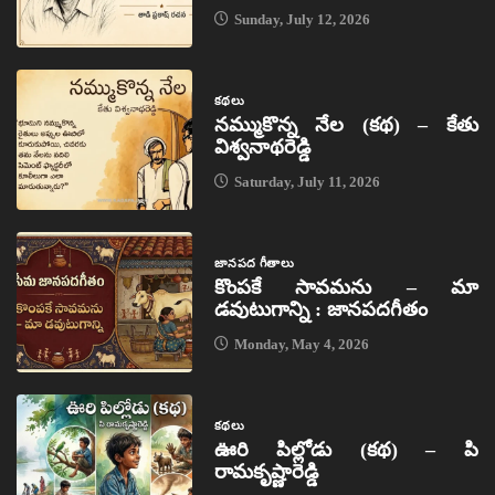
Sunday, July 12, 2026
కథలు
నమ్ముకొన్న నేల (కథ) – కేతు
విశ్వనాథరెడ్డి
Saturday, July 11, 2026
జానపద గీతాలు
కొంపకే సావమను – మా
డవుటుగాన్ని : జానపదగీతం
Monday, May 4, 2026
కథలు
ఊరి పిల్లోడు (కథ) – పి
రామకృష్ణారెడ్డి