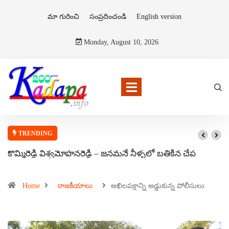
మా గురించి
సంప్రదించండి
English version
Monday, August 10, 2026
TRENDING
కొమ్మిరెడ్డి విశ్వమోహనరెడ్డి – జనమనే నీళ్ళలో బతికిన చేప
Home
రాజకీయాలు
అఖిలపక్షాన్ని అడ్డుకున్న పోలీసులు