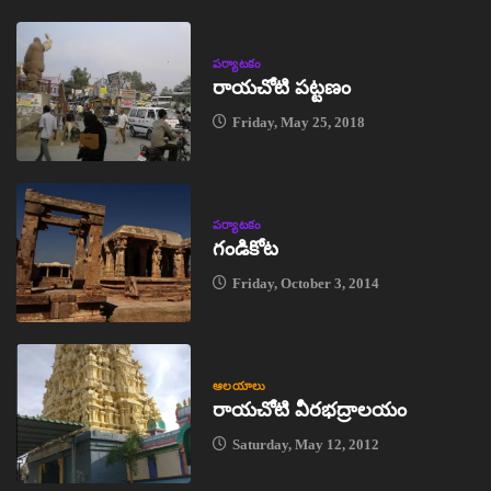
పర్యాటకం
రాయచోటి పట్టణం
Friday, May 25, 2018
పర్యాటకం
గండికోట
Friday, October 3, 2014
ఆలయాలు
రాయచోటి వీరభద్రాలయం
Saturday, May 12, 2012