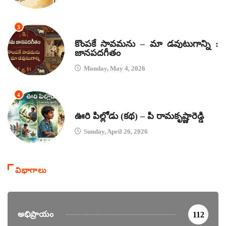
3
జానపద గీతాలు
కొంపకే సావమను – మా డవుటుగాన్ని :
జానపదగీతం
Monday, May 4, 2026
4
కథలు
ఊరి పిల్లోడు (కథ) – పి రామకృష్ణారెడ్డి
Sunday, April 26, 2026
విభాగాలు
అభిప్రాయం
112