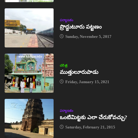
పర్యాటకం
ప్రొద్దుటూరు పట్టణం
Sunday, November 5, 2017
చరిత్ర
ముత్తులూరుపాడు
Friday, January 15, 2021
పర్యాటకం
ఒంటిమిట్టకు ఎలా చేరుకోవచ్చు?
Saturday, February 21, 2015