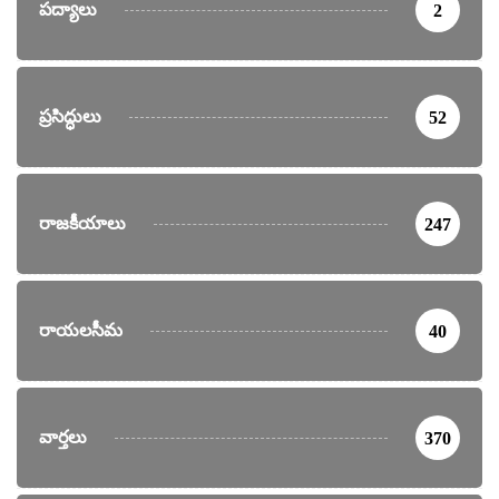
పద్యాలు
2
ప్రసిద్ధులు
52
రాజకీయాలు
247
రాయలసీమ
40
వార్తలు
370