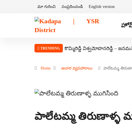
మా గురించి
సంప్రదించండి
English version
హోమ
కొమ్మిరెడ్డి విశ్వమోహనరెడ్డి – జనమ
TRENDING
Home
ఆచార వ్యవహారాలు
పాలేటమ్మ తిరుణా
పాలేటమ్మ తిరుణాళ్ళ ము