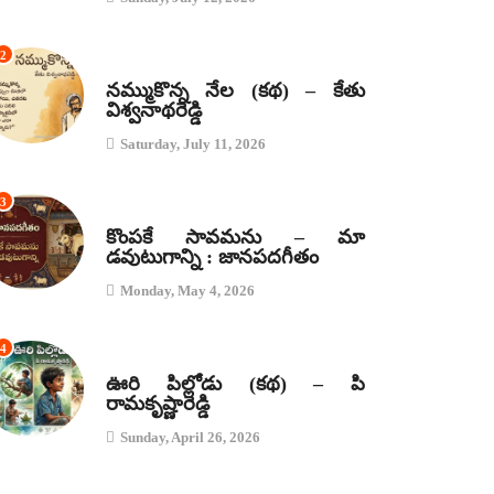
2
కథలు
నమ్ముకొన్న నేల (కథ) – కేతు
విశ్వనాథరెడ్డి
Saturday, July 11, 2026
3
జానపద గీతాలు
కొంపకే సావమను – మా
డవుటుగాన్ని : జానపదగీతం
Monday, May 4, 2026
4
కథలు
ఊరి పిల్లోడు (కథ) – పి
రామకృష్ణారెడ్డి
Sunday, April 26, 2026