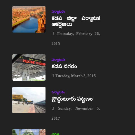
పర్యాటకం
కడప జిల్లా పర్యాటక
ఆకర్షణలు
Thursday, February 26,
2015
పర్యాటకం
కడప నగరం
Tuesday, March 3, 2015
పర్యాటకం
ప్రొద్దుటూరు పట్టణం
Sunday, November 5,
2017
చరిత్ర