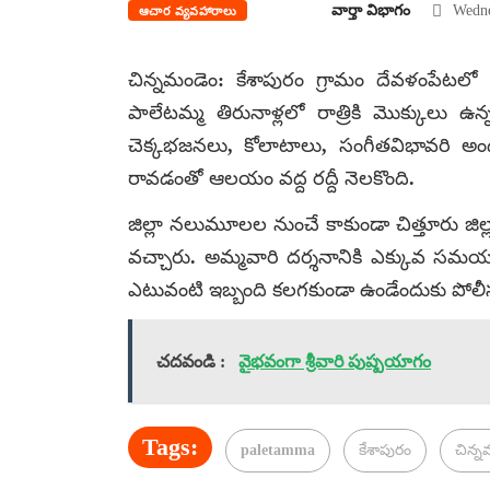
వార్తా విభాగం
Wedne
ఆచార వ్యవహారాలు
చిన్నమండెం: కేశాపురం గ్రామం దేవళంపేటల
పాలేటమ్మ తిరునాళ్లలో రాత్రికి మొక్కులు ఉన్
చెక్కభజనలు, కోలాటాలు, సంగీతవిభావరి అం
రావడంతో ఆలయం వద్ద రద్దీ నెలకొంది.
జిల్లా నలుమూలల నుంచే కాకుండా చిత్తూరు జి
వచ్చారు. అమ్మవారి దర్శనానికి ఎక్కువ సమయం 
ఎటువంటి ఇబ్బంది కలగకుండా ఉండేందుకు పోలీసు
చదవండి :
వైభవంగా శ్రీవారి పుష్పయాగం
Tags:
paletamma
కేశాపురం
చిన్న