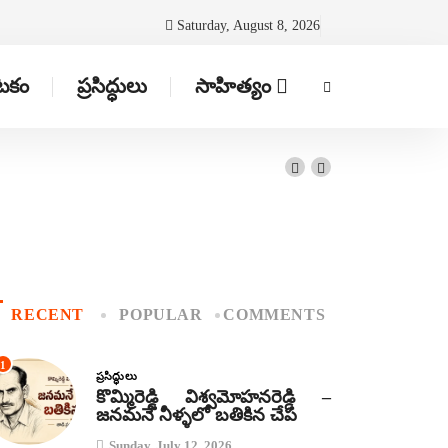
Saturday, August 8, 2026
ాటకం
ప్రసిద్ధులు
సాహిత్యం
RECENT
POPULAR
COMMENTS
1
ప్రసిద్ధులు
కొమ్మిరెడ్డి విశ్వమోహనరెడ్డి –
జనమనే నీళ్ళలో బతికిన చేప
Sunday, July 12, 2026