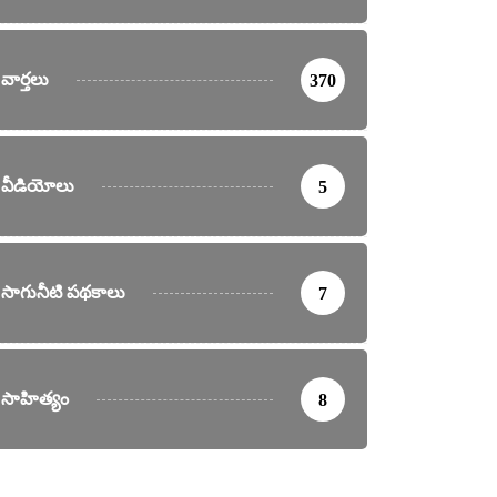
వార్తలు
370
వీడియోలు
5
సాగునీటి పథకాలు
7
సాహిత్యం
8