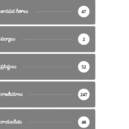
జానపద గీతాలు
47
పద్యాలు
2
ప్రసిద్ధులు
52
రాజకీయాలు
247
రాయలసీమ
40