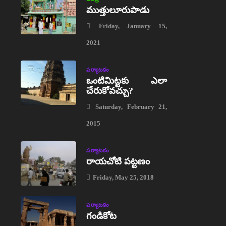
ముత్తులూరుపాడు
Friday, January 15,
2021
పర్యాటకం
ఒంటిమిట్టకు ఎలా
చేరుకోవచ్చు?
Saturday, February 21,
2015
పర్యాటకం
రాయచోటి పట్టణం
Friday, May 25, 2018
పర్యాటకం
గండికోట