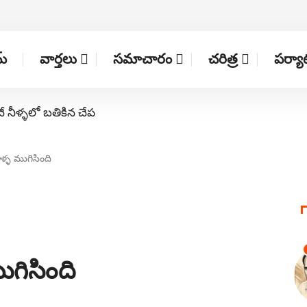
్
వార్తలు
సమాచారం
చరిత్ర
పర్య
నే నీళ్ళలో బతికిన చేప
ళ్ళ ముగిసింది
గిసింది