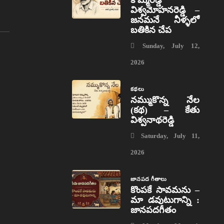
విశ్వమోహనరెడ్డి –
జనమనే నీళ్ళలో
బతికిన చేప
Sunday, July 12,
2026
కథలు
నమ్ముకొన్న నేల
(కథ) – కేతు
విశ్వనాథరెడ్డి
Saturday, July 11,
2026
జానపద గీతాలు
కొంపకే సావమను –
మా డవుటుగాన్ని :
జానపదగీతం