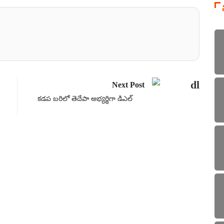
Next Post
కడప బరిలో తెదేపా అభ్యర్థిగా డిఎల్
వార్త
జిల్ల
Thu