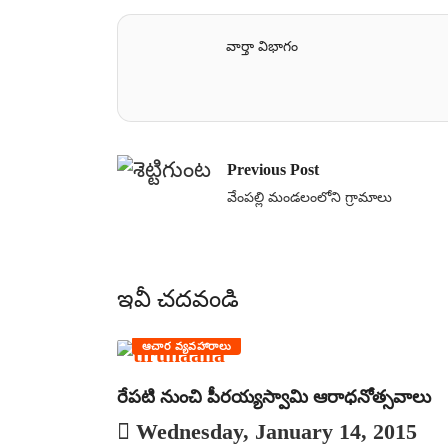
వార్తా విభాగం
Previous Post
వేంపల్లి మండలంలోని గ్రామాలు
ఇవీ చదవండి
ఆచార వ్యవహారాలు
రేపటి నుంచి పీరయ్యస్వామి ఆరాధనోత్సవాలు
Wednesday, January 14, 2015