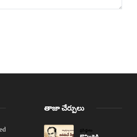
తాజా చేర్పులు
ed
ప్రసిద్ధులు
కొమ్మిరెడ్డి