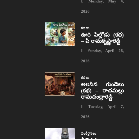
Monday, May 4,
2026
కథలు
ఊరి పిల్లోడు (కథ)
– పి రామకృష్ణారెడ్డి
Sunday, April 26,
2026
కథలు
అలసిన గుండెలు
(కథ) – రాచమల్లు
రామచంద్రారెడ్డి
Tuesday, April 7,
2026
సంకీర్తనలు