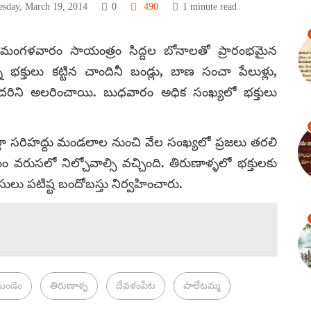
sday, March 19, 2014
0
490
1 minute read
ో మంగళవారం సాయంత్రం సిద్దల బోనాలతో ప్రారంభమైన
న భక్తులు కట్టిన చాందినీ బండ్లు, బాణ సంచా పేలుళ్లు,
దరిని అలరించాయి. బుధవారం అధిక సంఖ్యలో భక్తులు
ల్లా సరిహద్దు మండలాల నుంచి వేల సంఖ్యలో ప్రజలు తరలి
వరుసలో నిల్చోవాల్సి వచ్చింది. తిరుణాళ్ళలో భక్తులకు
లు పటిష్ట బందోబస్తు నిర్వహించారు.
మండెం
తిరుణాళ్ళ
దేవళంపేట
పాలేటమ్మ