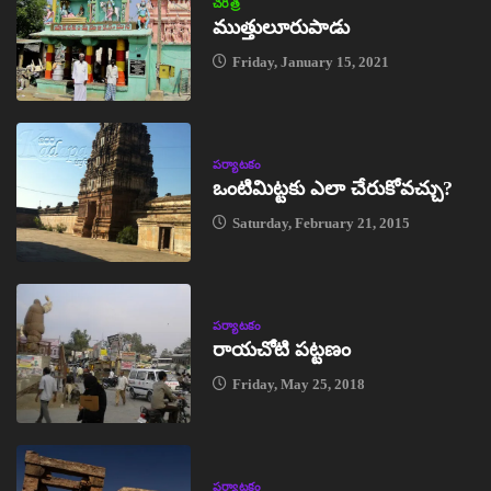
చరిత్ర
ముత్తులూరుపాడు
Friday, January 15, 2021
పర్యాటకం
ఒంటిమిట్టకు ఎలా చేరుకోవచ్చు?
Saturday, February 21, 2015
పర్యాటకం
రాయచోటి పట్టణం
Friday, May 25, 2018
పర్యాటకం