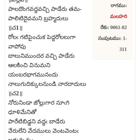
రాగము:
పాలదొంగవద్దవచ్చి పాడేరు తమ-
మలహరి
పాలిటిదైవమని బ్రహ్మదులు
॥చ1॥
రేకు: 0061-02
రోలఁ గటిపైంచుక పెద్దరోలలుగా
సంపుటము: 1-
వాపోవు
311
బాలునిముందర వచ్చి పాడేరు
ఆలకించి వినుమని
యంబరభాగమునందు
నాలుగుదిక్కులనుండి నారదాదులు
॥చ2॥
నోరునిండా జోల్లుగార నూఁగి
ధూళిమేనితో
పారేటిబిడ్డని వద్దఁ బాడేరు
వేరులేని వేదములు వెంటవెంటఁ