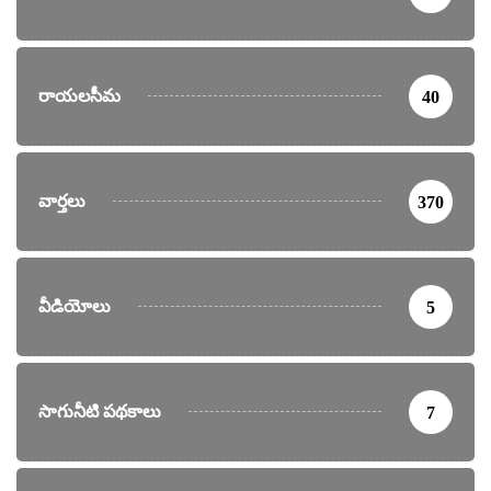
రాయలసీమ
40
వార్తలు
370
వీడియోలు
5
సాగునీటి పథకాలు
7