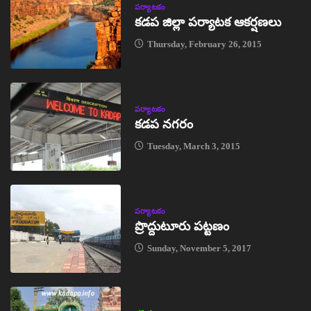
పర్యాటకం
కడప జిల్లా పర్యాటక ఆకర్షణలు
Thursday, February 26, 2015
పర్యాటకం
కడప నగరం
Tuesday, March 3, 2015
పర్యాటకం
ప్రొద్దుటూరు పట్టణం
Sunday, November 5, 2017