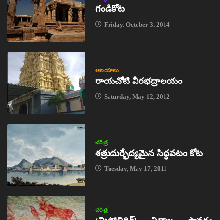
గండికోట
Friday, October 3, 2014
ఆలయాలు
రాయచోటి వీరభద్రాలయం
Saturday, May 12, 2012
చరిత్ర
శత్రుదుర్భేద్యమైన సిద్ధవటం కోట
Tuesday, May 17, 2011
చరిత్ర