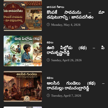
జానపద గీతాలు
కొంపకే సావమను – మా
డవుటుగాన్ని : జానపదగీతం
Monday, May 4, 2026
కథలు
ఊరి పిల్లోడు (కథ) – పి
రామకృష్ణారెడ్డి
Sunday, April 26, 2026
కథలు
అలసిన గుండెలు (కథ) –
రాచమల్లు రామచంద్రారెడ్డి
Tuesday, April 7, 2026