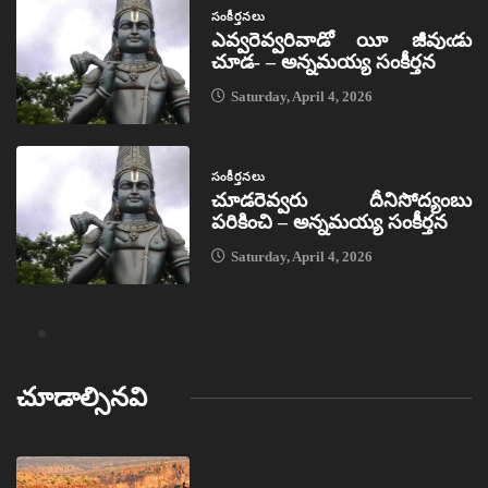
సంకీర్తనలు
ఎవ్వరెవ్వరివాడో యీ జీవుఁడు
చూడ- – అన్నమయ్య సంకీర్తన
Saturday, April 4, 2026
సంకీర్తనలు
చూడరెవ్వరు దీనిసోద్యంబు
పరికించి – అన్నమయ్య సంకీర్తన
Saturday, April 4, 2026
చూడాల్సినవి