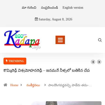
మా గురించి
సంప్రదించండి
English version
Saturday, August 8, 2026
TRENDING
కొమ్మిరెడ్డి విశ్వమోహనరెడ్డి – జనమనే నీళ్ళలో బతికిన చేప
Home
సంకీర్తనలు
పాలదొంగవద్దవచ్చి పాడేరు తమ-…