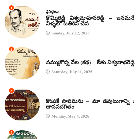
1
ప్రసిద్ధులు
కొమ్మిరెడ్డి విశ్వమోహనరెడ్డి – జనమనే
నీళ్ళలో బతికిన చేప
Sunday, July 12, 2026
2
కథలు
నమ్ముకొన్న నేల (కథ) – కేతు విశ్వనాథరెడ్డి
Saturday, July 11, 2026
3
జానపద గీతాలు
కొంపకే సావమను – మా డవుటుగాన్ని :
జానపదగీతం
Monday, May 4, 2026
4
కథలు