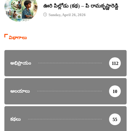
ఊరి పిల్లోడు (కథ) – పి రామకృష్ణారెడ్డి
Sunday, April 26, 2026
విభాగాలు
అభిప్రాయం
112
ఆలయాలు
10
కథలు
55