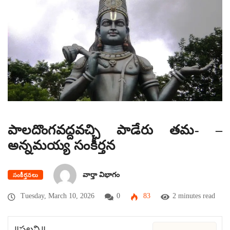
పాలదొంగవద్దవచ్చి పాడేరు తమ- –
అన్నమయ్య సంకీర్తన
వార్తా విభాగం
సంకీర్తనలు
Tuesday, March 10, 2026
0
83
2 minutes read
॥పల్లవి॥