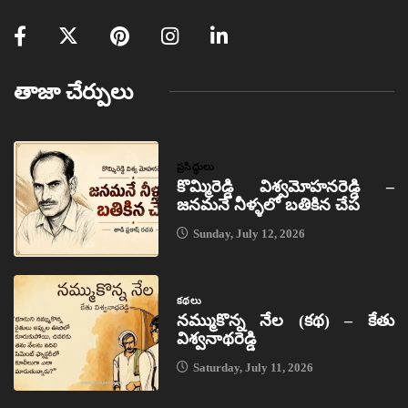
తాజా చేర్పులు
ప్రసిద్ధులు
కొమ్మిరెడ్డి విశ్వమోహనరెడ్డి –
జనమనే నీళ్ళలో బతికిన చేప
Sunday, July 12, 2026
కథలు
నమ్ముకొన్న నేల (కథ) – కేతు
విశ్వనాథరెడ్డి
Saturday, July 11, 2026