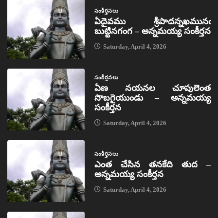
సంకీర్తనలు
ఏదైవము శ్రీపాదన్నఖమునఁ
బుట్టినగంగ – అన్నమయ్య సంకీర్తన
Saturday, April 4, 2026
సంకీర్తనలు
ఏణ నయనల చూపులెంత
సొబగైయుండు – అన్నమయ్య
సంకీర్తన
Saturday, April 4, 2026
సంకీర్తనలు
ఎంత చేసిన తనకేది తుద –
అన్నమయ్య సంకీర్తన
Saturday, April 4, 2026