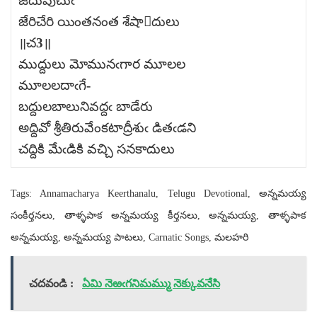
జదువుచుఁ
జేరిచేరి యింతనంత శేషాదులు
॥చ3॥
ముద్దులు మోమునఁగార మూలల
మూలలదాఁగే-
బద్దులబాలునివద్దఁ బాడేరు
అద్దివో శ్రీతిరువేంకటాద్రీశుఁ డితఁడని
చద్దికి మేఁడికి వచ్చి సనకాదులు
Tags: Annamacharya Keerthanalu, Telugu Devotional, అన్నమయ్య
సంకీర్తనలు, తాళ్ళపాక అన్నమయ్య కీర్తనలు, అన్నమయ్య, తాళ్ళపాక
అన్నమయ్య, అన్నమయ్య పాటలు, Carnatic Songs, మలహరి
చదవండి :
ఏమి నెఱఁగనిమమ్ము నెక్కువనేసి