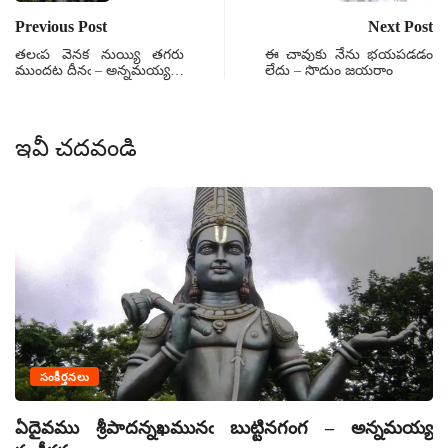
Previous Post
Next Post
తలఁప వెనక నుయ్యి తగరు
ఈ చావుకు నేను భయపడడం
ముందట దీనఁ – అన్నమయ్య…
లేదు – సొదుం జయరాం
ఇవీ చదవండి
సంకీర్తనలు
ఏదైవము శ్రీపాదన్నఖమునఁ బుట్టినగంగ – అన్నమయ్య
ఏ