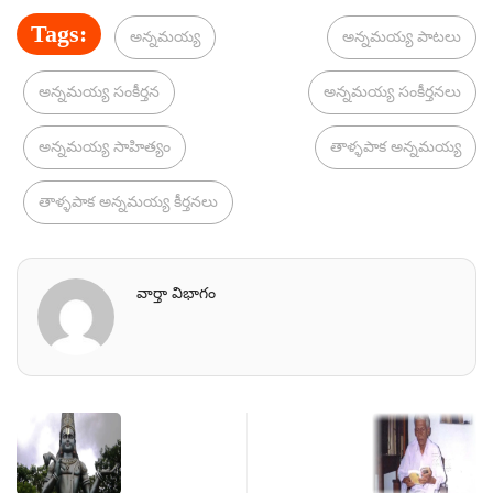
Tags:
అన్నమయ్య
అన్నమయ్య పాటలు
అన్నమయ్య సంకీర్తన
అన్నమయ్య సంకీర్తనలు
అన్నమయ్య సాహిత్యం
తాళ్ళపాక అన్నమయ్య
తాళ్ళపాక అన్నమయ్య కీర్తనలు
వార్తా విభాగం