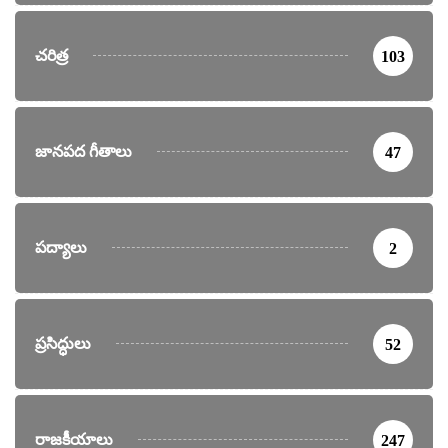
చరిత్ర
103
జానపద గీతాలు
47
పద్యాలు
2
ప్రసిద్ధులు
52
రాజకీయాలు
247