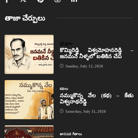
తాజా చేర్పులు
ప్రసిద్ధులు
కొమ్మిరెడ్డి విశ్వమోహనరెడ్డి –
జనమనే నీళ్ళలో బతికిన చేప
Sunday, July 12, 2026
కథలు
నమ్ముకొన్న నేల (కథ) – కేతు
విశ్వనాథరెడ్డి
Saturday, July 11, 2026
జానపద గీతాలు