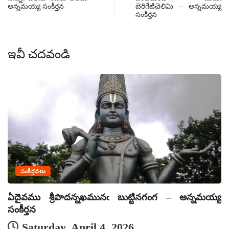
అన్నమయ్య సంకీర్తన
బెరిగేటిచెలిమి – అన్నమయ్య
సంకీర్తన
ఇవీ చదవండి
సంకీర్తనలు
ఏదైవము శ్రీపాదన్నఖమునఁ బుట్టినగంగ – అన్నమయ్య
ఏ
సంకీర్తన
సం
Saturday, April 4, 2026