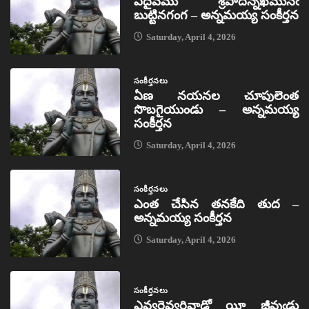
ఏదైవము శ్రీపాదన్నఖమునఁ
బుట్టినగంగ – అన్నమయ్య సంకీర్తన
Saturday, April 4, 2026
సంకీర్తనలు
ఏణ నయనల చూపులెంత
సొబగైయుండు – అన్నమయ్య
సంకీర్తన
Saturday, April 4, 2026
సంకీర్తనలు
ఎంత చేసిన తనకేది తుద –
అన్నమయ్య సంకీర్తన
Saturday, April 4, 2026
సంకీర్తనలు
ఎవ్వరెవ్వరివాడో యీ జీవుఁడు