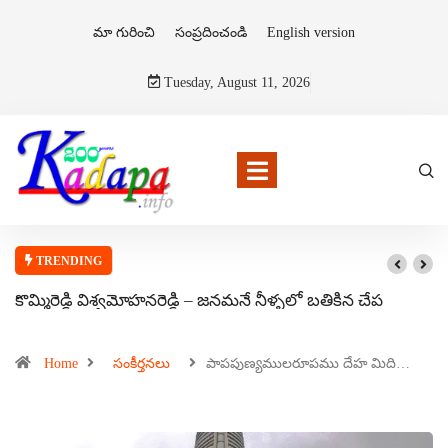
మా గురించి
సంప్రదించండి
English version
Tuesday, August 11, 2026
TRENDING
కొమ్మిరెడ్డి విశ్వమోహనరెడ్డి – జనమనే నీళ్ళలో బతికిన చేప
Home
సంకీర్తనలు
పాపపుణ్యములరూపము దేహ మిది…