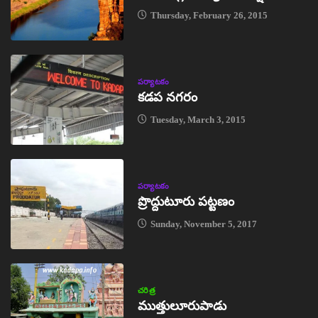
Thursday, February 26, 2015
పర్యాటకం
కడప నగరం
Tuesday, March 3, 2015
పర్యాటకం
ప్రొద్దుటూరు పట్టణం
Sunday, November 5, 2017
చరిత్ర
ముత్తులూరుపాడు