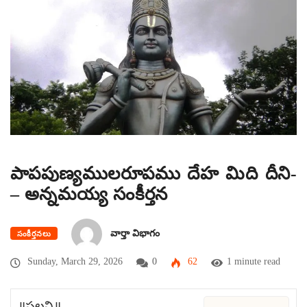
పాపపుణ్యములరూపము దేహ మిది దీని-
– అన్నమయ్య సంకీర్తన
వార్తా విభాగం
సంకీర్తనలు
Sunday, March 29, 2026
0
62
1 minute read
॥పల్లవి॥