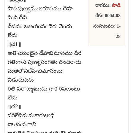
రాగము:
పాడి
పాపపుణ్యములరూపము దేహ
రేకు: 0004-08
మిది దీని-
దీపనం బణఁగింపఁ దెరు వెందు
సంపుటము: 1-
లేదు
28
॥చ1॥
అతిశయంబైన దేహభిమానము దీర
గతిఁగాని పుణ్యసంగతిఁ బొందరాదు
మతిలోనిదేహభిమానంబు
విడుచుటకు
రతి పరాజ్ముఖుఁడు గాక రపణంబు
లేదు
॥చ2॥
సరిలేనిమమకారజలధి
దాఁటిఁనఁగాని