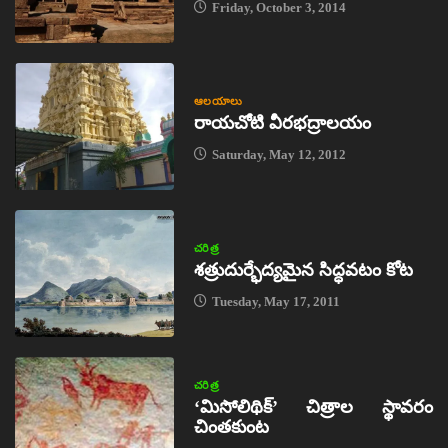
Friday, October 3, 2014
ఆలయాలు
రాయచోటి వీరభద్రాలయం
Saturday, May 12, 2012
చరిత్ర
శత్రుదుర్భేద్యమైన సిద్ధవటం కోట
Tuesday, May 17, 2011
చరిత్ర
‘మిసోలిథిక్‌’ చిత్రాల స్థావరం
చింతకుంట