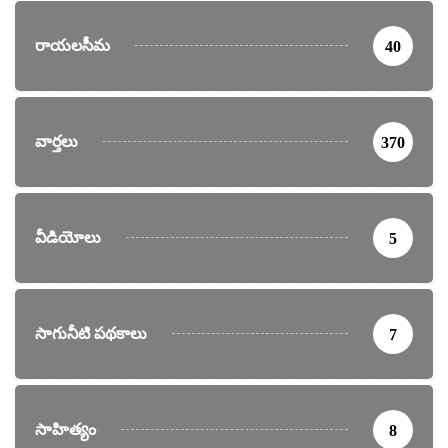
రాయలసీమ
40
వార్తలు
370
వీడియోలు
5
సాగునీటి పథకాలు
7
సాహిత్యం
8