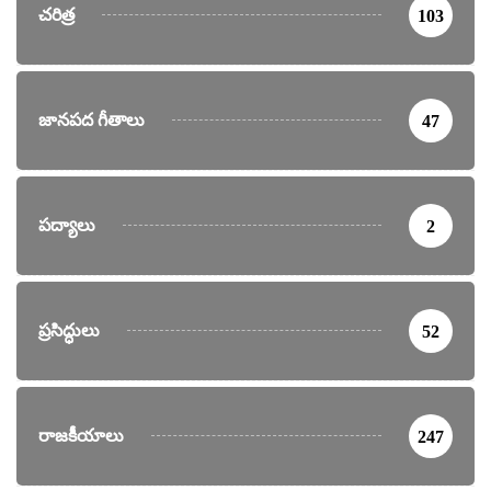
చరిత్ర
103
జానపద గీతాలు
47
పద్యాలు
2
ప్రసిద్ధులు
52
రాజకీయాలు
247