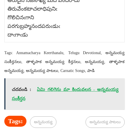
అరుదైన నిజసౌఖ్య మది వొందరాదు
తిరువేంకటాచలాధిపునిఁ
గొలిచినఁగాని
పరగుబ్రహ్మనందపరుఁడుఁ
దాఁగాఁడు
Tags: Annamacharya Keerthanalu, Telugu Devotional, అన్నమయ్య
సంకీర్తనలు, తాళ్ళపాక అన్నమయ్య కీర్తనలు, అన్నమయ్య, తాళ్ళపాక
అన్నమయ్య, అన్నమయ్య పాటలు, Carnatic Songs, పాడి
చదవండి :
ఏమి గలిగెను మా కిందువలన - అన్నమయ్య
సంకీర్తన
Tags:
అన్నమయ్య
అన్నమయ్య పాటలు