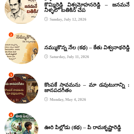
కొమ్మిరెడ్డి విశ్వమోహనరెడ్డి – జనమనే
నీళ్ళలో బతికిన చేప
Sunday, July 12, 2026
2
కథలు
నమ్ముకొన్న నేల (కథ) – కేతు విశ్వనాథరెడ్డి
Saturday, July 11, 2026
3
జానపద గీతాలు
కొంపకే సావమను – మా డవుటుగాన్ని :
జానపదగీతం
Monday, May 4, 2026
4
కథలు
ఊరి పిల్లోడు (కథ) – పి రామకృష్ణారెడ్డి