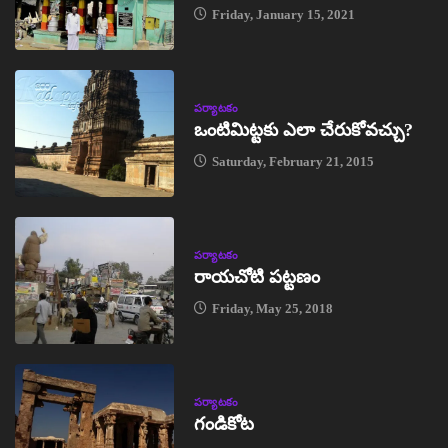
Friday, January 15, 2021
పర్యాటకం
ఒంటిమిట్టకు ఎలా చేరుకోవచ్చు?
Saturday, February 21, 2015
పర్యాటకం
రాయచోటి పట్టణం
Friday, May 25, 2018
పర్యాటకం
గండికోట