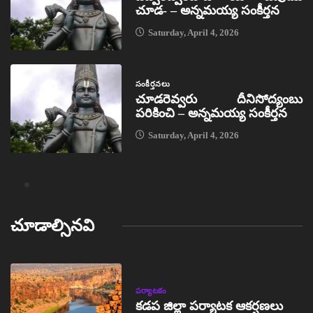
చూడ- – అన్నమయ్య సంకీర్తన
Saturday, April 4, 2026
సంకీర్తనలు
చూడరెవ్వరు దీనిసోద్యంబు
పరికించి – అన్నమయ్య సంకీర్తన
Saturday, April 4, 2026
చూడాల్సినవి
పర్యాటకం
కడప జిల్లా పర్యాటక ఆకర్షణలు