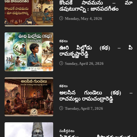
కొంపకే సావమను – మా
డవుటుగాన్ని : జానపదగీతం
Monday, May 4, 2026
కథలు
ఊరి పిల్లోడు (కథ) – పి
రామకృష్ణారెడ్డి
Sunday, April 26, 2026
కథలు
అలసిన గుండెలు (కథ) –
రాచమల్లు రామచంద్రారెడ్డి
Tuesday, April 7, 2026
సంకీర్తనలు