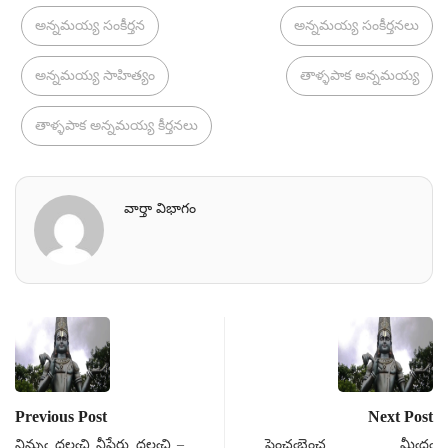
అన్నమయ్య సంకీర్తన
అన్నమయ్య సంకీర్తనలు
అన్నమయ్య సాహిత్యం
తాళ్ళపాక అన్నమయ్య
తాళ్ళపాక అన్నమయ్య కీర్తనలు
వార్తా విభాగం
Previous Post
Next Post
నిన్నుఁ దలఁచి నీపేరు దలఁచి –
పెంచఁబెంచ మీఁదఁ