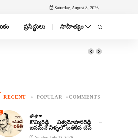
Saturday, August 8, 2026
ాటకం
ప్రసిద్ధులు
సాహిత్యం
RECENT
POPULAR
COMMENTS
1
ప్రసిద్ధులు
కొమ్మిరెడ్డి విశ్వమోహనరెడ్డి –
జనమనే నీళ్ళలో బతికిన చేప
Sunday, July 12, 2026