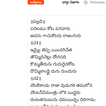
వార్తా విభాగం
Wednesday, 
సంకీర్తనలు
॥పల్లవి॥
పదిలము కోట పగవారు
అదనఁ గాచుకొందు రాఱుగురు
॥చ1॥
ఇమ్మైఁ జెప్ప యిందరిచేత
తొమ్మిదినెల్లఁ దోఁగినది
కొమ్మతీరునఁ గుదురైనకోట
దొమ్మికాండ్లై దుగు రుందురు
॥చ2॥
వొంటికాఁడు రాజు వుడుగక తమలోన
వొంటనీనిమంత్రు లొక యిద్దరు
దంటతనంబునఁ దమయిచ్చఁ దిరిగాడు-