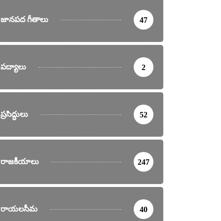
జానపద గీతాలు
47
పద్యాలు
2
ప్రసిద్ధులు
52
రాజకీయాలు
247
ర్తనలు
రాయలసీమ
40
నల చూపులెంత సొబగైయుండు – అన్నమయ్య సంకీర్తన