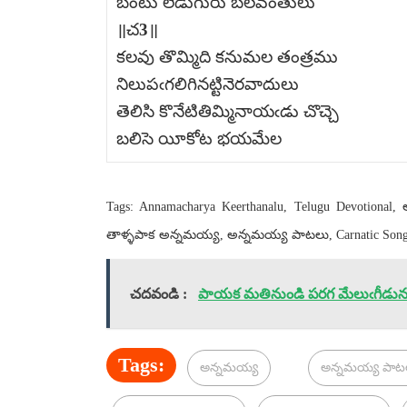
బంటు లేడుగురు బలవంతులు
॥చ3॥
కలవు తొమ్మిది కనుమల తంత్రము
నిలుపఁగలిగినట్టినెరవాదులు
తెలిసి కొనేటితిమ్మినాయఁడు చొచ్చె
బలిసె యీకోట భయమేల
Tags: Annamacharya Keerthanalu, Telugu Devotional
తాళ్ళపాక అన్నమయ్య, అన్నమయ్య పాటలు, Carnatic Son
చదవండి :
పాయక మతినుండి పరగ మేలుఁగీడును 
Tags:
అన్నమయ్య
అన్నమయ్య పాట