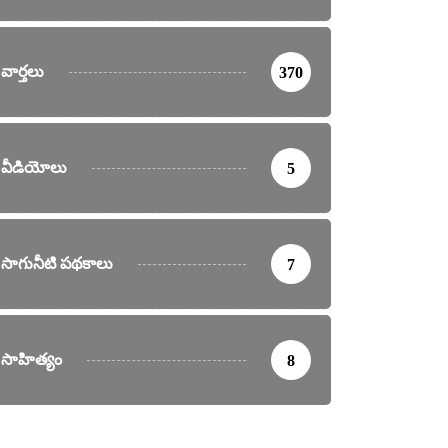
turday, April 4, 2026
వార్తలు
370
వీడియోలు
5
సాగునీటి పథకాలు
7
సాహిత్యం
8