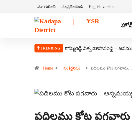
మా గురించి
సంప్రదించండి
English version
హోమ
కొమ్మిరెడ్డి విశ్వమోహనరెడ్డి – జనమ
TRENDING
Home
సంకీర్తనలు
పదిలము కోట పగవారు…
పదిలము కోట పగవారు 