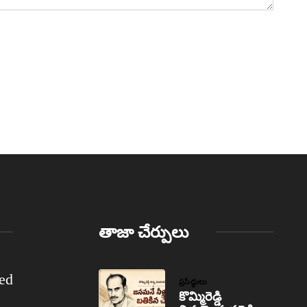
తాజా చేర్పులు
ed
ప్రసిద్ధులు
కొమ్మిరెడ్డి