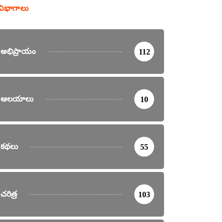
విభాగాలు
అభిప్రాయం
112
ఆలయాలు
10
కథలు
55
చరిత్ర
103