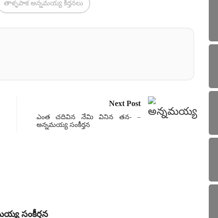
తాళ్ళపాక అన్నమయ్య కీర్తనలు
Next Post
ఎంత చదివిన నేమి వినిన తన- –
అన్నమయ్య సంకీర్తన
సంకీ
మయ్య సంకీర్తన
ఏణ నయ