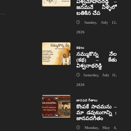
విశ్వమోహనరెడ్డి –
జనమనే నీళ్ళలో
బతికిన చేప
Sunday, July 12,
2026
కథలు
నమ్ముకొన్న నేల
(కథ) – కేతు
విశ్వనాథరెడ్డి
Saturday, July 11,
2026
జానపద గీతాలు
కొంపకే సావమను –
మా డవుటుగాన్ని :
జానపదగీతం
Monday, May 4,