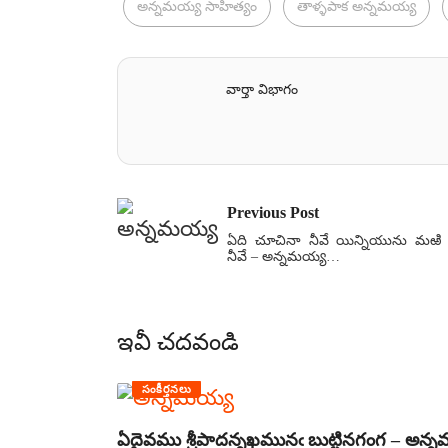
అన్నమయ్య సాహిత్యం
తాళ్ళపాక అన్నమయ్య
వార్తా విభాగం
Previous Post
ఏది చూచినా నీవే యిన్నియును మఱి
నీవే – అన్నమయ్య…
ఇవీ చదవండి
సంకీర్తనలు
ఏదైవము శ్రీపాదన్నఖమునఁ బుట్టినగంగ – అన్న