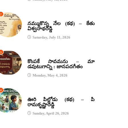
2
కథలు
నమ్ముకొన్న నేల (కథ) – కేతు
విశ్వనాథరెడ్డి
Saturday, July 11, 2026
3
జానపద గీతాలు
కొంపకే సావమను – మా
డవుటుగాన్ని : జానపదగీతం
Monday, May 4, 2026
4
కథలు
ఊరి పిల్లోడు (కథ) – పి
రామకృష్ణారెడ్డి
Sunday, April 26, 2026