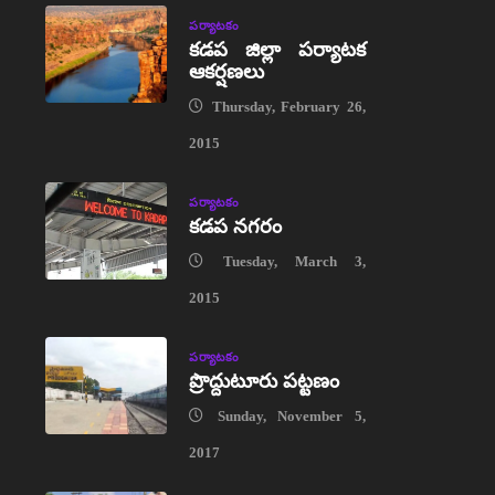
పర్యాటకం
కడప జిల్లా పర్యాటక
ఆకర్షణలు
Thursday, February 26,
2015
పర్యాటకం
కడప నగరం
Tuesday, March 3,
2015
పర్యాటకం
ప్రొద్దుటూరు పట్టణం
Sunday, November 5,
2017