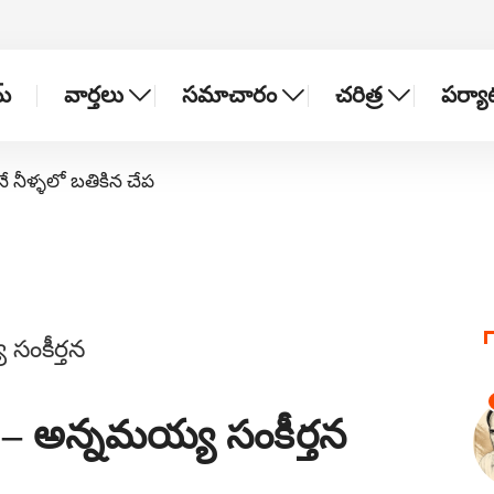
్
వార్తలు
సమాచారం
చరిత్ర
పర్య
నే నీళ్ళలో బతికిన చేప
– అన్నమయ్య సంకీర్తన