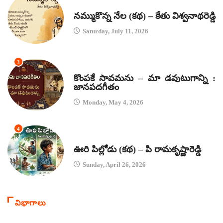
కథలు
నమ్ముకొన్న నేల (కథ) – కేతు విశ్వనాథరెడ్డి
Saturday, July 11, 2026
3
జానపద గీతాలు
కొంపకే సావమను – మా డవుటుగాన్ని :
జానపదగీతం
Monday, May 4, 2026
4
కథలు
ఊరి పిల్లోడు (కథ) – పి రామకృష్ణారెడ్డి
Sunday, April 26, 2026
విభాగాలు