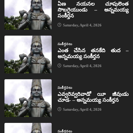
ఏణ నయనల చూపులెంత
సొబగైయుండు – అన్నమయ్య
సంకీర్తన
Saturday, April 4, 2026
సంకీర్తనలు
ఎంత చేసిన తనకేది తుద –
అన్నమయ్య సంకీర్తన
Saturday, April 4, 2026
సంకీర్తనలు
ఎవ్వరెవ్వరివాడో యీ జీవుఁడు
చూడ- – అన్నమయ్య సంకీర్తన
Saturday, April 4, 2026
సంకీర్తనలు