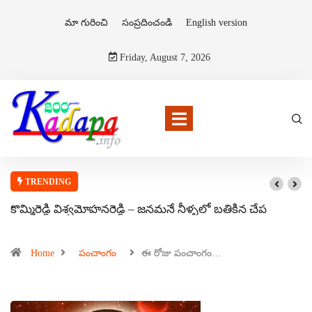
మా గురించి
సంప్రదించండి
English version
Friday, August 7, 2026
TRENDING
కొమ్మిరెడ్డి విశ్వమోహనరెడ్డి – జనమనే నీళ్ళలో బతికిన చేప
Home
పంచాంగం
ఈ రోజు పంచాంగం…