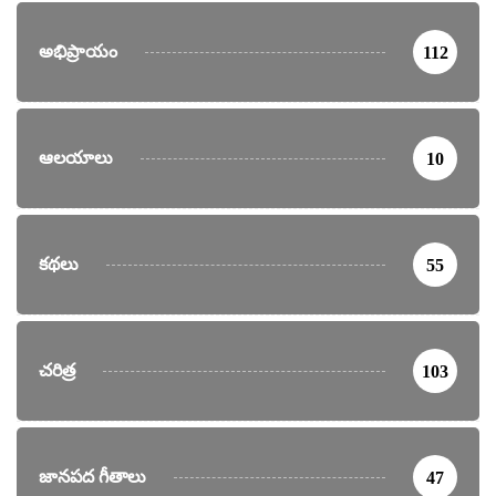
అభిప్రాయం
112
ఆలయాలు
10
కథలు
55
చరిత్ర
103
జానపద గీతాలు
47