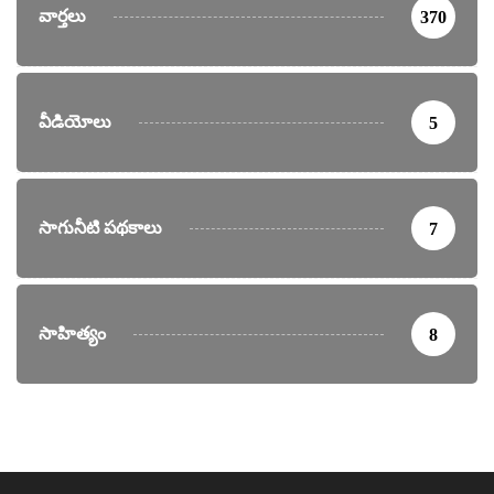
వార్తలు
370
వీడియోలు
5
సాగునీటి పథకాలు
7
సాహిత్యం
8