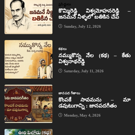
ప్రసిద్ధులు
కొమ్మిరెడ్డి విశ్వమోహనరెడ్డి –
జనమనే నీళ్ళలో బతికిన చేప
Sunday, July 12, 2026
కథలు
నమ్ముకొన్న నేల (కథ) – కేతు
విశ్వనాథరెడ్డి
Saturday, July 11, 2026
జానపద గీతాలు
కొంపకే సావమను – మా
డవుటుగాన్ని : జానపదగీతం
Monday, May 4, 2026