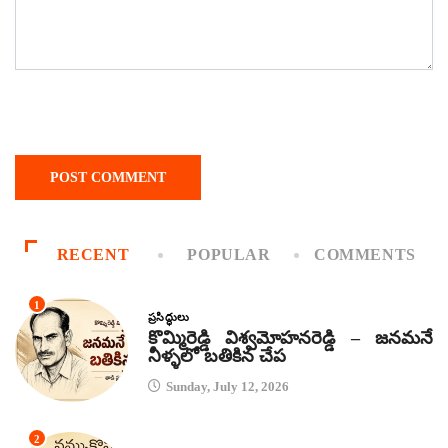
RECENT
POPULAR
COMMENTS
1
ప్రసిద్ధులు
కొమ్మిరెడ్డి విశ్వమోహనరెడ్డి – జనమనే
నీళ్ళలో బతికిన చేప
Sunday, July 12, 2026
2