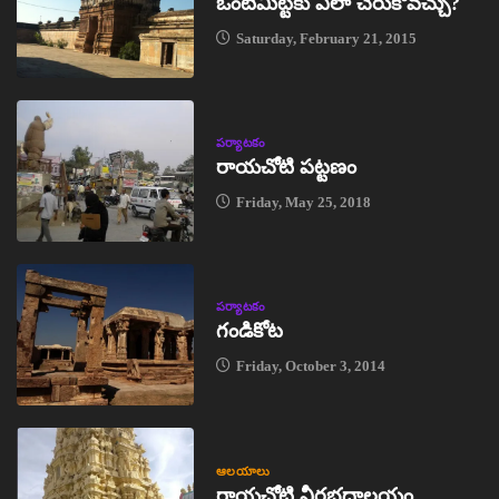
ఒంటిమిట్టకు ఎలా చేరుకోవచ్చు?
Saturday, February 21, 2015
పర్యాటకం
రాయచోటి పట్టణం
Friday, May 25, 2018
పర్యాటకం
గండికోట
Friday, October 3, 2014
ఆలయాలు
రాయచోటి వీరభద్రాలయం