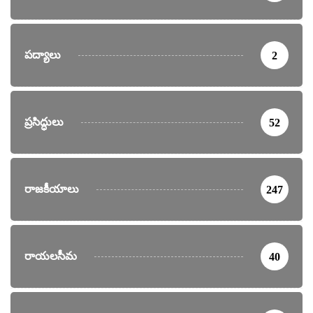
పద్యాలు
2
ప్రసిద్ధులు
52
రాజకీయాలు
247
రాయలసీమ
40