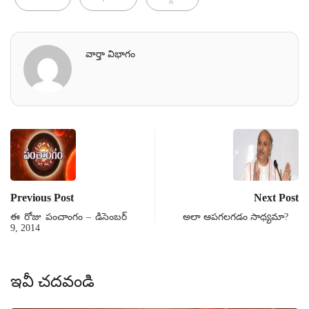
వార్తా విభాగం
Previous Post
Next Post
ఈ రోజు పంచాంగం – డిసెంబర్
అలా ఆపగలగడం సాధ్యమా?
9, 2014
ఇవీ చదవండి