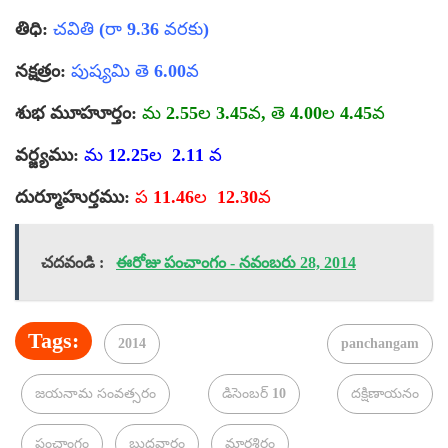
తిధి:
చవితి (రా 9.36 వరకు)
నక్షత్రం:
పుష్యమి తె 6.00వ
శుభ మూహూర్తం:
మ 2.55ల 3.45వ, తె 4.00ల 4.45వ
వర్జ్యము:
మ 12.25ల 2.11 వ
దుర్మూహుర్తము:
ప 11.46ల 12.30వ
చదవండి :
ఈరోజు పంచాంగం - నవంబరు 28, 2014
Tags:
2014
panchangam
జయనామ సంవత్సరం
డిసెంబర్ 10
దక్షిణాయనం
పంచాంగం
బుధవారం
మార్గశిరం