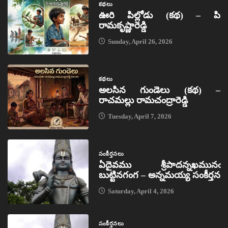
కథలు
ఊరి పిల్లోడు (కథ) – పి
రామకృష్ణారెడ్డి
Sunday, April 26, 2026
కథలు
అలసిన గుండెలు (కథ) –
రాచమల్లు రామచంద్రారెడ్డి
Tuesday, April 7, 2026
సంకీర్తనలు
ఏదైవము శ్రీపాదన్నఖమునఁ
బుట్టినగంగ – అన్నమయ్య సంకీర్తన
Saturday, April 4, 2026
సంకీర్తనలు