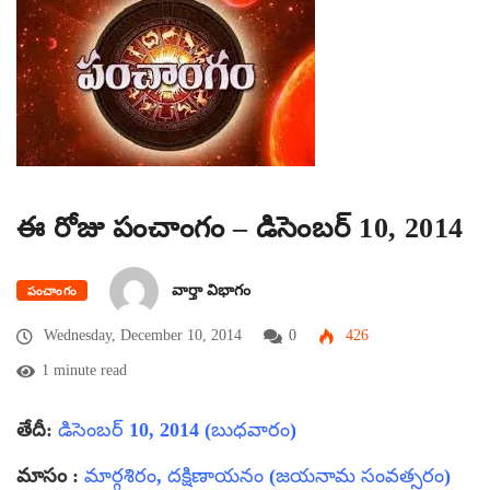
ఈ రోజు పంచాంగం – డిసెంబర్ 10, 2014
వార్తా విభాగం
పంచాంగం
Wednesday, December 10, 2014
0
426
1 minute read
తేదీ:
డిసెంబర్ 10, 2014 (బుధవారం)
మాసం :
మార్గశిరం, దక్షిణాయనం (జయనామ సంవత్సరం)