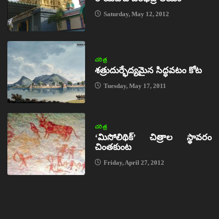
Saturday, May 12, 2012
చరిత్ర
శత్రుదుర్భేద్యమైన సిద్ధవటం కోట
Tuesday, May 17, 2011
చరిత్ర
‘మిసోలిథిక్‌’ చిత్రాల స్థావరం
చింతకుంట
Friday, April 27, 2012