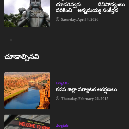
చూడరెవ్వరు దీనిసోద్యంబు
పరికించి – అన్నమయ్య సంకీర్తన
Saturday, April 4, 2026
చూడాల్సినవి
పర్యాటకం
కడప జిల్లా పర్యాటక ఆకర్షణలు
Thursday, February 26, 2015
పర్యాటకం